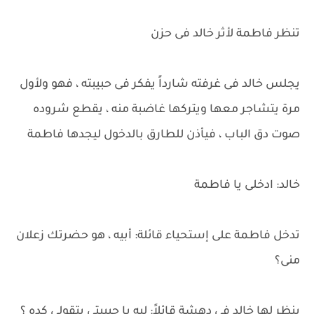
تنظر فاطمة لأثر خالد فى حزن
يجلس خالد فى غرفته شارداً يفكر فى حبيبته ، فهو ولأول
مرة يتشاجر معها ويتركها غاضبة منه ، يقطع شروده
صوت دق الباب ، فيأذن للطارق بالدخول ليجدها فاطمة
خالد: ادخلى يا فاطمة
تدخل فاطمة على إستحياء قائلة: أبيه ، هو حضرتك زعلان
منى؟
ينظر لها خالد فى دهشة قائلاً: ليه يا حبيبتى بتقولى كده ؟