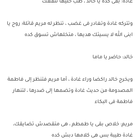
غادة: بقى كده يا خالد ، طب خليها تنفعك
وتتركه غادة وتغادر فى غضب ، تنظر له مريم قائلة: روح يا
ابنى الله لا يسيئك هديها ، متخلهاش تسوق كده
خالد: حاضر يا ماما
ويخرج خالد راكضا وراء غادة ، أما مريم فتنظر إلى فاطمة
المصدومة من حديث غادة وتضمها إلى ضدرها ، لتنهار
فاطمة فى البكاء
مريم: خلاص بقى يا طمطم ، هى متقصدش تضايقك،
غادة طيبة بس هى كلامها دبش كده