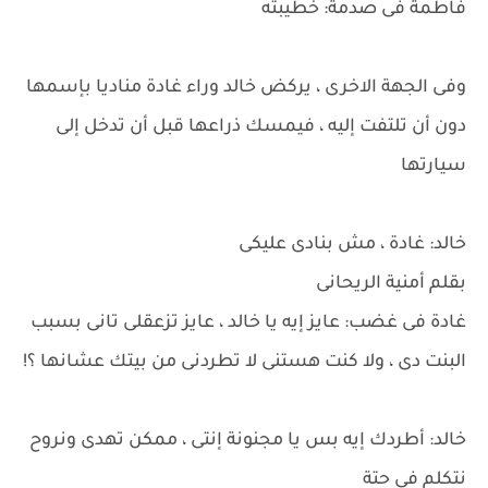
فاطمة فى صدمة: خطيبته
وفى الجهة الاخرى ، يركض خالد وراء غادة مناديا بإسمها
دون أن تلتفت إليه ، فيمسك ذراعها قبل أن تدخل إلى
سيارتها
خالد: غادة ، مش بنادى عليكى
بقلم أمنية الريحانى
غادة فى غضب: عايز إيه يا خالد ، عايز تزعقلى تانى بسبب
البنت دى ، ولا كنت هستنى لا تطردنى من بيتك عشانها ؟!
خالد: أطردك إيه بس يا مجنونة إنتى ، ممكن تهدى ونروح
نتكلم فى حتة