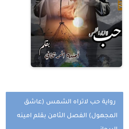
رواية حب لاتراه الشمس (عاشق
المجهول) الفصل الثامن بقلم امينه