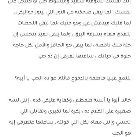
إنك نفسك تشوفيه سعيد ومبسوط حتى لو هتيجى على
نفسك ، لما يبقى ضحكته هى النور اللي بينور حواليكى ،
لما قلبك ميدقش غير وهو جنبك ،لما تبقى اللحظات
بتعدى معاه بسرعة البرق ، ولما يبقى بعيد بتحسى إن
حتة منك ناقصة ، لما يبقى هو الحافز والأمل لكل حاجة
حلوة فى حياتك ، ساعتها تعرفى إن ده حب
تلتمع عينيا فاطمة بالدموع قائلة: هو ده الحب يا أبيه؟
خالد: أيوا يا أنسة طمطم ، وكفاية عليكى كده ، إنتى لسه
صغيرة على الكلام ده ، بكرة لما تكبرى وتقابلى اللي
تحسي وإنتى معاه بكل اللي قولته ، ساعتها هتعرفى إيه
هو الحب