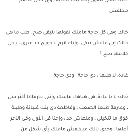
غادة: مامى بتقول إنها بنت نصابة ، وإن خالى عاصم
مخلفش
خالد: وهى كل حاجة مامتك تقولها بتبقى صح ، طب ما هى
قالت إنى ملقش بيكى ،وإنك لازم تتجوزى حد غيرى ، يبقى
كلامها صح ؟
غادة: لا طبعا ، دى حاجة ، ودى حاجة
خالد: لا يا غادة، هى هياها ، مامتك وإنتى عارفاها أكتر منى
، وعارفة طبعا الصعب ، وفاطمة دى بنت غلبانة وطيبة
فوق ما تتخيلى ، وملهاش حد ، وإحنا فى الأول وفى الأخر
أهلها ، وخدى بالك مينفعش مامتك بأى شكل من