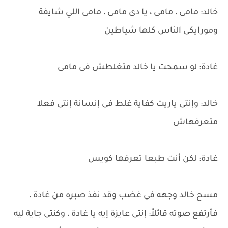
خالد: مامى ، مامى ، يا دى مامى ، مامى اللي شايفة
ومورايكى الناس كلها شياطين
غادة: لو سمحت يا خالد متغلطش فى مامى
خالد: وإنتى ياريت كفاية غلط فى إنسانة إنتى فعلا
متعرفهاش
غادة: لكن أنت طبعا تعرفها كويس
مسح خالد وجهه فى غضب وقد نفذ صبره من غادة ،
فأرتفع صوته قائلاً: إنتى عايزة إيه يا غادة ، وكنتى جاية ليه