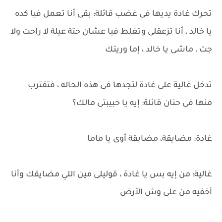
تحرك غادة يديها فى غضب قائلة: بقى أنا تعمل فيا كده
يا خالد ، أنا تزعقلى وتغلط فيا عشان حتة عيلة لا راحت ولا
جت ، ماشى يا خالد ، إما وريتك
تدخل غالية على غادة لتجدها فى هذه الحاله ، فتقترب
منها فى حنان قائلة: إيه يا حبيبتى مالك؟
غادة: مضايقة، مضايقة أوى يا ماما
غالية: من إيه بس يا غادة ، قوليلى مين اللي مضايقك وأنا
أخفيه من على وش الأرض