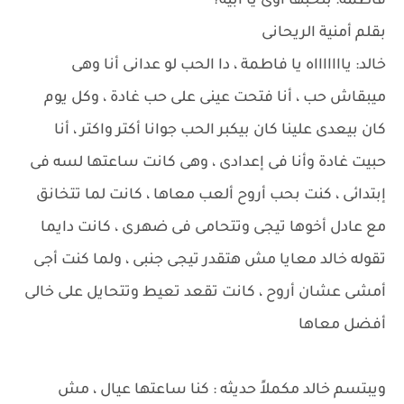
فاطمة: بتحبها أوى يا أبيه؟
بقلم أمنية الريحانى
خالد: ياااااااه يا فاطمة ، دا الحب لو عدانى أنا وهى
ميبقاش حب ، أنا فتحت عينى على حب غادة ، وكل يوم
كان بيعدى علينا كان بيكبر الحب جوانا أكتر واكتر ، أنا
حبيت غادة وأنا فى إعدادى ، وهى كانت ساعتها لسه فى
إبتدائى ، كنت بحب أروح ألعب معاها ، كانت لما تتخانق
مع عادل أخوها تيجى وتتحامى فى ضهرى ، كانت دايما
تقوله خالد معايا مش هتقدر تيجى جنبى ، ولما كنت أجى
أمشى عشان أروح ، كانت تقعد تعيط وتتحايل على خالى
أفضل معاها
ويبتسم خالد مكملاً حديثه : كنا ساعتها عيال ، مش