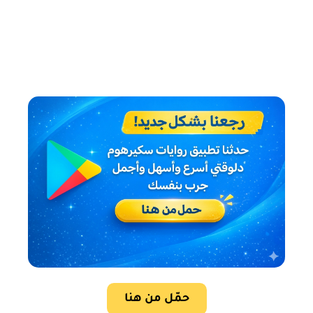
حمّل من هنا