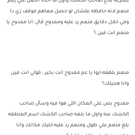
بسرعه بتاع صاحب الكشك واول ما اخده اتصل علي رقم
منعم لانه حافظه علشان لو حصل معاهم موقف زي دا
وفي خلال دقايق منعم رد عليه وممدوح قال :انا ممدوح يا
منعم انت فين ؟
منعم بلهفه:ايوا يا عم ممدوح انت بخير ، قولي انت فين
وانا هجيلك؟
ممدوح بص علي المكان اللي هوا فيه وسأل صاحب
الكشك عنه واول ما بلغه صاحب الكشك اسم المنطقه
بلغ منعم علي طول ومنعم رد عليه:خليك مكانك وانا