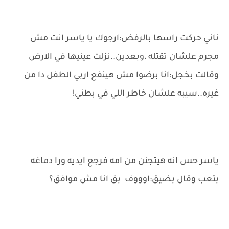
ناني حركت راسها بالرفض:ارجوك يا ياسر انت مش
مجرم علشان تقتله ،وبعدين..نزلت عينيها في الارض
وقالت بخجل:انا برضوا مش هينفع اربي الطفل دا من
غيره..سيبه علشان خاطر اللي في بطني!
ياسر حس انه هيتجنن من امه فرجع ايديه ورا دماغه
بتعب وقال بضيق:اوووف بق انا مش موافق؟