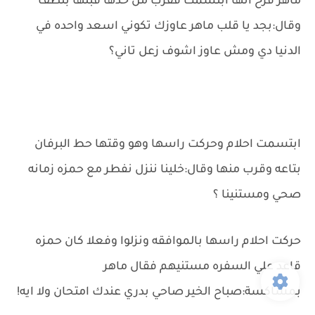
ماهر فرح انها ابتسمت فقرب من خدها قبلها بلطف
وقال:بجد يا قلب ماهر عاوزك تكوني اسعد واحده في
الدنيا دي ومش عاوز اشوف زعل تاني؟
ابتسمت احلام وحركت راسها وهو وقتها حط البرفان
بتاعه وقرب منها وقال:خلينا ننزل نفطر مع حمزه زمانه
صحي ومستنينا ؟
حركت احلام راسها بالموافقه ونزلوا وفعلا كان حمزه
قاعد علي السفره مستنيهم فقال ماهر
بمشاكسة:صباح الخير صاحي بدري عندك امتحان ولا ايه!