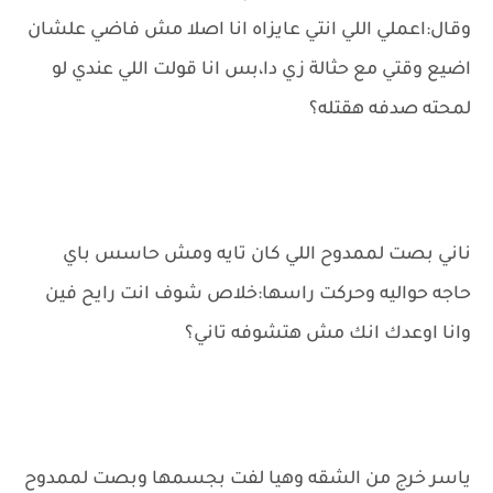
وقال:اعملي اللي انتي عايزاه انا اصلا مش فاضي علشان
اضيع وقتي مع حثالة زي دا،بس انا قولت اللي عندي لو
لمحته صدفه هقتله؟
ناني بصت لممدوح اللي كان تايه ومش حاسس باي
حاجه حواليه وحركت راسها:خلاص شوف انت رايح فين
وانا اوعدك انك مش هتشوفه تاني؟
ياسر خرج من الشقه وهيا لفت بجسمها وبصت لممدوح