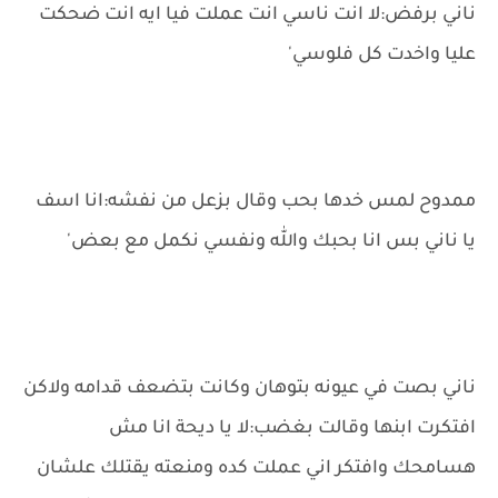
ناني برفض:لا انت ناسي انت عملت فيا ايه انت ضحكت
عليا واخدت كل فلوسي'
ممدوح لمس خدها بحب وقال بزعل من نفشه:انا اسف
يا ناني بس انا بحبك والله ونفسي نكمل مع بعض'
ناني بصت في عيونه بتوهان وكانت بتضعف قدامه ولاكن
افتكرت ابنها وقالت بغضب:لا يا ديحة انا مش
هسامحك وافتكر اني عملت كده ومنعته يقتلك علشان