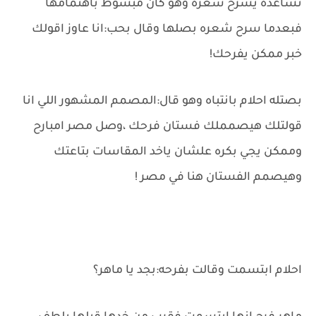
تساعده يسرح شعره وهو كان مبسوط باهتمامها
فبعدما سرح شعره بصلها وقال بحب:انا عاوز اقولك
خبر ممكن يفرحك!
بصتله احلام بانتباه وهو قال:المصمم المشهور اللي انا
قولتلك هيصمملك فستان فرحك ،وصل مصر امبارح
وممكن يجي بكره علشان ياخد المقاسات بتاعتك
وهيصمم الفستان هنا في مصر !
احلام ابتسمت وقالت بفرحه:بجد يا ماهر؟