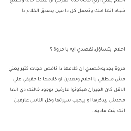
احلام يعني ازاي فجأة كده تعرفي ان عندك خاله وتطلع
فجاه انها امك وتعمل كل دا مين يصدق الكلام دا!
احلام بتساؤل:تقصدي ايه يا مروة ؟
مروة بجديه:قصدي ان كلامها دا ناقص حجات كتير يعني
مش منطقي يا احلام وبعدين لو كلامها دا حقيقي علي
الاقل كان الجيران هيكونوا عارفين بوجود خالتك دي انما
محدش بيذكرها او بيجيب سيرتها وكل الناس عارفين
انك بنت فاديه..