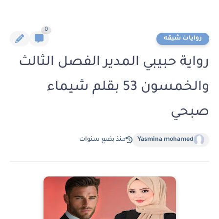
0
روايات شيقه
رواية حبيبي المدير الفصل الثالث
والخمسون 53 بقلم شيماء
صبحي
Yasmina mohamed
منذ بضع سنوات