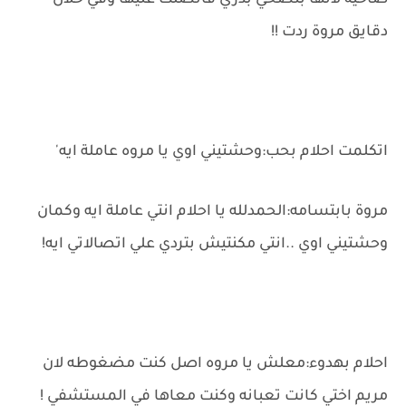
صاحيه لانها بتصحي بدري فاتصلت عليها وفي خلال
دقايق مروة ردت !!
اتكلمت احلام بحب:وحشتيني اوي يا مروه عاملة ايه'
مروة بابتسامه:الحمدلله يا احلام انتي عاملة ايه وكمان
وحشتيني اوي ..انتي مكنتيش بتردي علي اتصالاتي ايه!
احلام بهدوء:معلش يا مروه اصل كنت مضغوطه لان
مريم اختي كانت تعبانه وكنت معاها في المستشفي !