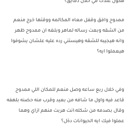
هكون عندك في خلال دقايق؟
ممدوح وافق وقفل معاه المكالمه ووقتها خرج منعم
من الشقه وبعت رساله لماهر وبلغه ان ممدوح ظهر
وانه هيجيبه للشقه وهيستني رده عليه علشان يشوفوا
هيعملوا ايه؟
وفي خلال ربع ساعه وصل منعم للمكان اللي ممدوح
قاعد فيه واول ما شافه من بعيد وقرب منه حضنه بلهفه
وقال بصدمه من شكله:انت هربت منهم ازاي وهما
عملوا فيك ايه الحيوانات دةل؟