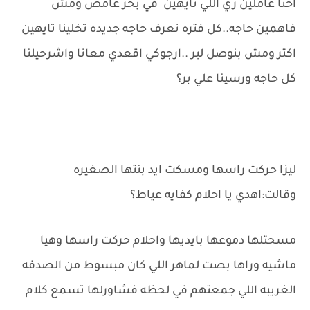
احنا عاملين زي اللي تايهين في بحر غامض ومش
فاهمين حاجه..كل فتره نعرف حاجه جديده تخلينا تايهين
اكتر ومش بنوصل لبر ..ارجوكي اقعدي معانا واشرحيلنا
كل حاجه ورسينا علي بر؟
ليزا حركت راسها ومسكت ايد بنتها الصغيره
وقالت:اهدي يا احلام كفايه عياط؟
مسحتلها دموعها بايديها واحلام حركت راسها وهيا
ماشيه وراها بصت لماهر اللي كان مبسوط من الصدفه
الغريبه اللي جمعتهم في لحظه فشاورلها تسمع كلام