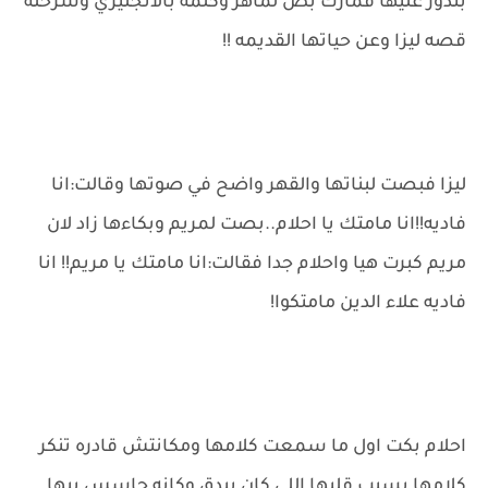
بتدور عليها فمارك بص لماهر وكلمه بالانجليزي وشرحله
قصه ليزا وعن حياتها القديمه !!
ليزا فبصت لبناتها والقهر واضح في صوتها وقالت:انا
فاديه!!انا مامتك يا احلام..بصت لمريم وبكاءها زاد لان
مريم كبرت هيا واحلام جدا فقالت:انا مامتك يا مريم!! انا
فاديه علاء الدين مامتكوا!
احلام بكت اول ما سمعت كلامها ومكانتش قادره تنكر
كلامها بسبب قلبها اللي كان بيدق وكانه حاسس بيها