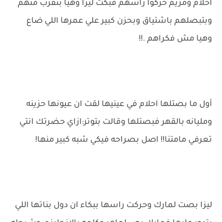
احلام ومريم حركوا راسهم فبكت ليزا وهيا بتقرب منهم
وبتبصلهم باشتياق وبحزن كبير علي عمرها اللي ضاع
وهيا مش فكراهم .!!
أول ما بصتلها احلام في عينيها لقت ان عيونها حزينه
ومليانه بالقهر فبصتلها وقالت بتوتر:ازاي حضرتك انتي
تعرفي مامتنا!! اصل بصراحه فيكي شبه كبير منها!
ليزا بصت لمارك وحركت راسها ببكاء ان دول بناتها اللي