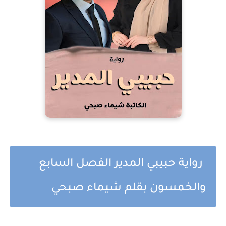
رواية حبيبي المدير الفصل السابع
والخمسون بقلم شيماء صبحي