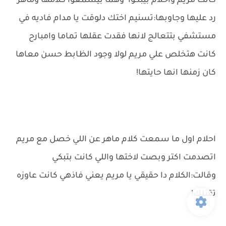
كانت مريم واحلام بيبكوا وهما بيسمعوا كلامها وماهر
رد عليها وجاوبها:تسنيم اختك دلوقت يا مدام فاديه في
مستشفي بتتعالج لانها فقدت عقلها تماما وامبارح
كانت هتخلص علي مريم لولا وجود الظابط حسن معاها
كان زمنها انها حايتها!
احلام اول ما سمعت كلام ماهر عن اللي خصل مع مريم
اتصدمت اكتر وبصت لاختها واللي كانت بتبكي
وقالت:الكلام دا حقيقي يا مريم يعني فاذهي كانت عاوزه
تقتلك!