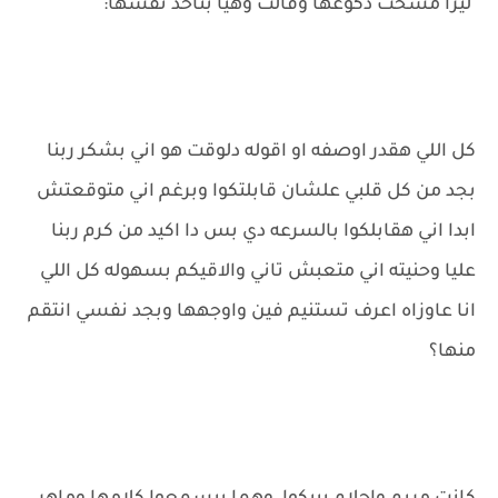
ليزا مسحت دكوعها وقالت وهيا بتاخد نفسها:
كل اللي هقدر اوصفه او اقوله دلوقت هو اني بشكر ربنا
بجد من كل قلبي علشان قابلتكوا وبرغم اني متوقعتش
ابدا اني هقابلكوا بالسرعه دي بس دا اكيد من كرم ربنا
عليا وحنيته اني متعبش تاني والاقيكم بسهوله كل اللي
انا عاوزاه اعرف تستنيم فين واوجهها وبجد نفسي انتقم
منها؟