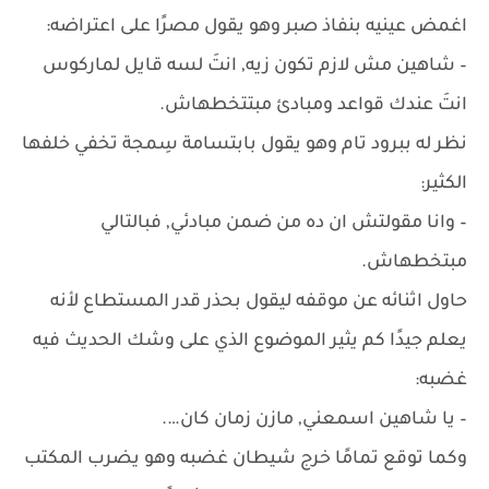
اغمض عينيه بنفاذ صبر وهو يقول مصرًا على اعتراضه:
– شاهين مش لازم تكون زيه, انتَ لسه قايل لماركوس
انتَ عندك قواعد ومبادئ مبتتخطهاش.
نظر له ببرود تام وهو يقول بابتسامة سِمجة تخفي خلفها
الكثير:
– وانا مقولتش ان ده من ضمن مبادئي, فبالتالي
مبتخطهاش.
حاول اثنائه عن موقفه ليقول بحذر قدر المستطاع لأنه
يعلم جيدًا كم يثير الموضوع الذي على وشك الحديث فيه
غضبه:
– يا شاهين اسمعني, مازن زمان كان….
وكما توقع تمامًا خرج شيطان غضبه وهو يضرب المكتب