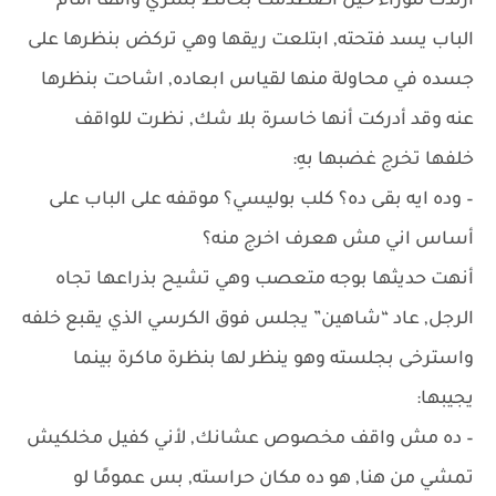
ارتدت للوراء حين اصطدمت بحائط بشري واقفًا أمام
الباب يسد فتحته, ابتلعت ريقها وهي تركض بنظرها على
جسده في محاولة منها لقياس ابعاده, اشاحت بنظرها
عنه وقد أدركت أنها خاسرة بلا شك, نظرت للواقف
خلفها تخرج غضبها بهِ:
– وده ايه بقى ده؟ كلب بوليسي؟ موقفه على الباب على
أساس اني مش هعرف اخرج منه؟
أنهت حديثها بوجه متعصب وهي تشيح بذراعها تجاه
الرجل, عاد “شاهين” يجلس فوق الكرسي الذي يقبع خلفه
واسترخى بجلسته وهو ينظر لها بنظرة ماكرة بينما
يجيبها:
– ده مش واقف مخصوص عشانك, لأني كفيل مخلكيش
تمشي من هنا, هو ده مكان حراسته, بس عمومًا لو