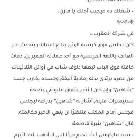
أعصابه بهذا الشكل:
– شغلك ده هيجيب أجلك يا مازن.
❈-❈-❈
في شركة العقرب…
كان يجلس فوق كرسيه الوثير يتابع اعماله ويتحدث عبر
الهاتف باللغة الفرنسية مع أحد عملائه المميزين, دقات
خافتة فوق الباب تبعها دلوف شاب في أوائل الثلاثينات
من عمره يرتدي بدله رمادية أنيقة, وجسده يقارب جسد
“شاهين” وإن كان الأخير يتفوق عليهِ في بضعة
سنتيمترات قليلة, أشار له “شاهين” بذراعه ليجلس
فجلس أمام المكتب منتظرًا ان ينهي الأخير مكالمته.
قال “شاهين” بنبرة قاطعة:
– سيد ماركوس أنتَ تعلم جيدًا انني لا أذهب لأحد لأبرم