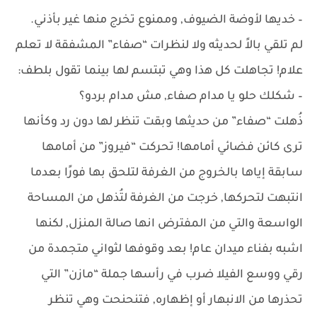
– خديها لأوضة الضيوف, وممنوع تخرج منها غير بأذني.
لم تلقي بالاً لحديثه ولا لنظرات “صفاء” المشفقة لا تعلم
علام! تجاهلت كل هذا وهي تبتسم لها بينما تقول بلطف:
– شكلك حلو يا مدام صفاء, مش مدام بردو؟
ذُهلت “صفاء” من حديثها وبقت تنظر لها دون رد وكأنها
ترى كائن فضائي أمامها! تحركت “فيروز” من أمامها
سابقة إياها بالخروج من الغرفة لتلحق بها فورًا بعدما
انتبهت لتحركها, خرجت من الغرفة لتُذهل من المساحة
الواسعة والتي من المفترض انها صالة المنزل, لكنها
اشبه بفناء ميدان عام! بعد وقوفها لثواني متجمدة من
رقي ووسع الفيلا ضرب في رأسها جملة “مازن” التي
تحذرها من الانبهار أو إظهاره, فتنحنحت وهي تنظر