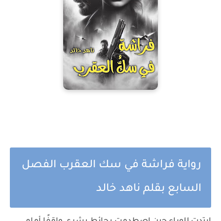
رواية فراشة في سك العقرب الفصل
السابع بقلم ناهد خالد