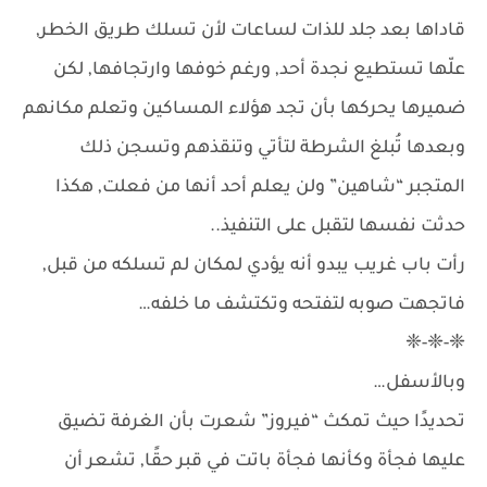
قاداها بعد جلد للذات لساعات لأن تسلك طريق الخطر,
علّها تستطيع نجدة أحد, ورغم خوفها وارتجافها, لكن
ضميرها يحركها بأن تجد هؤلاء المساكين وتعلم مكانهم
وبعدها تُبلغ الشرطة لتأتي وتنقذهم وتسجن ذلك
المتجبر “شاهين” ولن يعلم أحد أنها من فعلت, هكذا
حدثت نفسها لتقبل على التنفيذ..
رأت باب غريب يبدو أنه يؤدي لمكان لم تسلكه من قبل,
فاتجهت صوبه لتفتحه وتكتشف ما خلفه…
❈-❈-❈
وبالأسفل…
تحديدًا حيث تمكث “فيروز” شعرت بأن الغرفة تضيق
عليها فجأة وكأنها فجأة باتت في قبر حقًا, تشعر أن