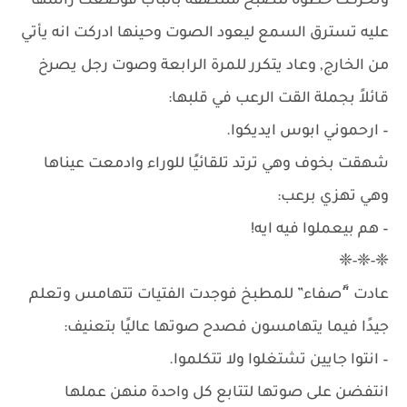
وتحركت خطوة لتصبح ملتصقة بالباب فوضعت رأسها
عليه تسترق السمع ليعود الصوت وحينها ادركت انه يأتي
من الخارج, وعاد يتكرر للمرة الرابعة وصوت رجل يصرخ
قائلاً بجملة القت الرعب في قلبها:
– ارحموني ابوس ايديكوا.
شهقت بخوف وهي ترتد تلقائيًا للوراء وادمعت عيناها
وهي تهزي برعب:
– هم بيعملوا فيه ايه!
❈-❈-❈
عادت “ًصفاء” للمطبخ فوجدت الفتيات تتهامس وتعلم
جيدًا فيما يتهامسون فصدح صوتها عاليًا بتعنيف:
– انتوا جايين تشتغلوا ولا تتكلموا.
انتفضن على صوتها لتتابع كل واحدة منهن عملها