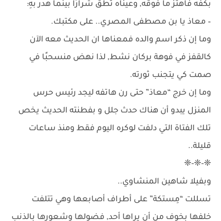
بكفه فاهتز ما فوقه, وعيناه تطق شرارًا بينما هدر بهِ:
– معاذ يا بن مصطفى المصري.. على مكتبك.
وما إن ذكر اسم والده فمعناها ان الحديث معه الآن
كالقفز في فوهة بركان نشط, لذا نهض منسحبًا في
صمت كي يتجنب ثورته.
وما إن خرج “معاذ” حتى رن هاتفه ليجد رئيس حرس
المنزل يبدو أن هناك حدث جلل و بفطنته الحديث يخص
تلك الفتاة التي دلفت لوكره اليوم فقط ومنذ ساعات
قليلة..
❈-❈-❈
وبفيلا شاهين المنشاوي..
تسللت “مِستكة” على أطراف أصابعها وهي تتلفت
خلفها بخوف من أن يراها أحد, فضولها وشعورها بالذنب