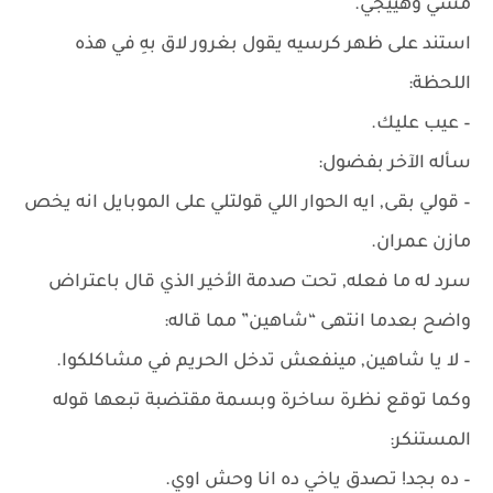
مشي وهييجي.
استند على ظهر كرسيه يقول بغرور لاق بهِ في هذه
اللحظة:
– عيب عليك.
سأله الآخر بفضول:
– قولي بقى, ايه الحوار اللي قولتلي على الموبايل انه يخص
مازن عمران.
سرد له ما فعله, تحت صدمة الأخير الذي قال باعتراض
واضح بعدما انتهى “شاهين” مما قاله:
– لا يا شاهين, مينفعش تدخل الحريم في مشاكلكوا.
وكما توقع نظرة ساخرة وبسمة مقتضبة تبعها قوله
المستنكر:
– ده بجد! تصدق ياخي ده انا وحش اوي.