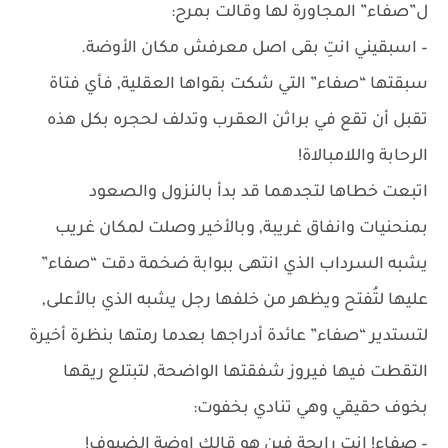
ل”صفاء” المجاورة لها وقالت بمرح:
– اسبقيني انتِ بقى اصل معرفش مكان الأوضة.
سبقتها “صفاء” التي شكت بقواها العقلية, فأي فتاة
تقبل أن تقع في براثن العقرب وتدلف لحجره بكل هذه
الرحابة واللامبالاة!
اتبعت خطاها لتجدهما قد بدأ بالنزول والصعود
بمنحنيات وانفاق غريبة, وبالأخير وصلت لمكان غريب
يشبه السرداب الذي انتهى ببوابة ضخمة دقت “صفاء”
عليها لتُفتح ويظهر من خلفها رجل يشبه الذي بالأعلى,
لتستدير “صفاء” عائدة أدراجها بعدما رمتها بنظرة أخيرة
التقطت فيها فيروز شفقتها الواضحة, لتبتلع ريقها
بخوف حقيقي وهي تنادي بخفوت:
– صفاء! انتِ رايحة فين هو قالك اوضة الضيوف!