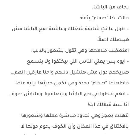
بخاف من الباشا.
قالت لها “صفاء” بثقة:
– طول ما نتِ شايفة شغلك وماشية صح الباشا مش
هيبصلك اصلاً.
امتعضت ملامحها وهي تقول بشعور بالذنب:
– ايوه بس يعني الناس اللي بيختفوا ولا بنسمع
صريخهم دول مش هنشيل ذنبهم واحنا عارفين انهم…
قاطعتها “صفاء” بحدة وهي تكمل حديثها نيابة عنها:
– انهم غلطوا في حق الباشا وبيتعاقبوا, وملناش دعوة…
انا لسه قيلالك ايه!
تنهدت بعجز وهي تعاود مباشرة عملها وشعورها
بالاختناق في هذا المكان وأن الخوف يحوم حولها لا