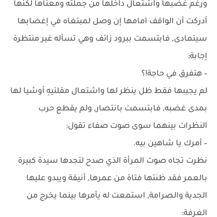
ورغم غضبها واشتعال داخلها من جملته ومعناها لكنها
أدركت أن الواقف امامها إن وصل لمبتغاه في إغضابها
سيتمادى, فابتسمت ببرود زائف وهي تسأله غير منتظرة
إجابة:
– هتفرق في حاجة!؟
لم يجيبها فقط ظل ينظر لها واشتعال مقلتيهِ أوشيا لها
بمدى غضبه, فابتسمت بانتصار, ولم يقطع حرب
النظرات بينهما سوى صوت صفاء تقول:
– أمرك يا شاهين بيه.
نظرت تجاه صوت المرأة الذي صدح لتجدها سيدة كبيرة
بالعمر فقد ظنتها فتاة من عمرها, أنيقة ويبدو عليها
الجدية والصرامة, استمعت له يأمرها بينما يخرج من
الغرفة: