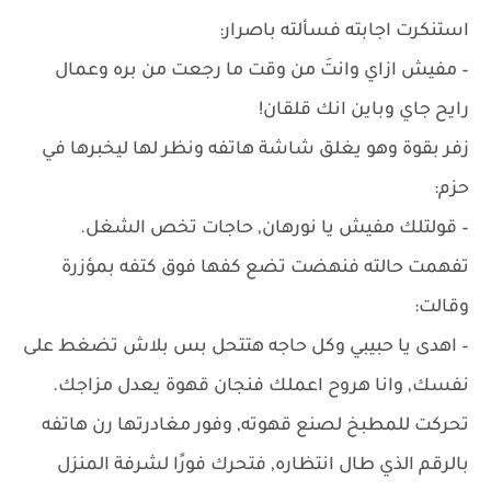
استنكرت اجابته فسألته باصرار:
– مفيش ازاي وانتَ من وقت ما رجعت من بره وعمال
رايح جاي وباين انك قلقان!
زفر بقوة وهو يغلق شاشة هاتفه ونظر لها ليخبرها في
حزم:
– قولتلك مفيش يا نورهان, حاجات تخص الشغل.
تفهمت حالته فنهضت تضع كفها فوق كتفه بمؤزرة
وقالت:
– اهدى يا حبيبي وكل حاجه هتتحل بس بلاش تضغط على
نفسك, وانا هروح اعملك فنجان قهوة يعدل مزاجك.
تحركت للمطبخ لصنع قهوته, وفور مغادرتها رن هاتفه
بالرقم الذي طال انتظاره, فتحرك فورًا لشرفة المنزل