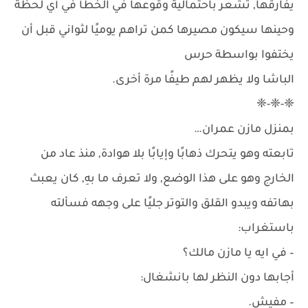
يفارقها, تشعر باحتمالية وقوعها في الخطأ في أي لحظة
وحينها سيكون مصيرها كمن تراهم يوميًا لثواني قبل أن
يختفوا بواسطة حرس
الباشا ولا يظهر لهم طيفًا مرة أخرى.
❈-❈-❈
بمنزل مازن عمران…
تابعته وهو يتحرك ذهابًا وإيابًا بلا هوادة, منذ عاد من
الخارج وهو على هذا الوضع, ولا تعرف ما بهِ, كان يعبث
بهاتفه ويبدو القلق والتوتر جليًا على وجهه فسألته
باستغراب:
– في ايه يا مازن مالك؟
أجابها دون النظر لها بانشغال:
– مفيش.