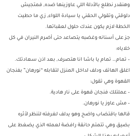
وهنقدر نطلع بالأدلة اللي عاوزينها ضده, فمتجيش
دلوقتي وتقولي الحقني يا سيادة اللواء, زي ما حطيت
الخطة لازم يكون عندك حلول لعقباتها.
جز على أسنانه وغضبه يتصاعد حتى أضرم النيران في كل
خلاياه:
– تمام… تمام يا باشا انا هتصرف, بعد اذن سعادتك.
اغلق الهاتف ودلف لداخل المنزل لتقابله “نورهان” بفنجان
القهوة وهي تقول:
– عملتلك فنجان قهوة على نار هادية.
– مش عاوز يا نورهان.
قالها باقتضاب واضح وهو يدلف لغرفته لتنظر لأثره
بضيق وهي تتمتم حانقة رافضة لعمله الذي يضغط على