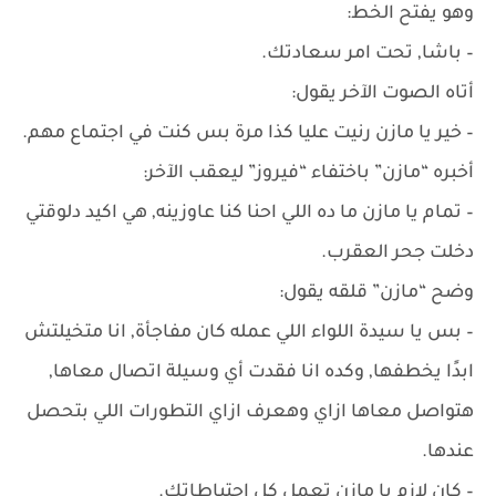
وهو يفتح الخط:
– باشا, تحت امر سعادتك.
أتاه الصوت الآخر يقول:
– خير يا مازن رنيت عليا كذا مرة بس كنت في اجتماع مهم.
أخبره “مازن” باختفاء “فيروز” ليعقب الآخر:
– تمام يا مازن ما ده اللي احنا كنا عاوزينه, هي اكيد دلوقتي
دخلت جحر العقرب.
وضح “مازن” قلقه يقول:
– بس يا سيدة اللواء اللي عمله كان مفاجأة, انا متخيلتش
ابدًا يخطفها, وكده انا فقدت أي وسيلة اتصال معاها,
هتواصل معاها ازاي وهعرف ازاي التطورات اللي بتحصل
عندها.
– كان لازم يا مازن تعمل كل احتياطاتك.