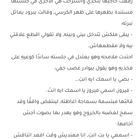
رفعت حاجبها بتحدي واسترخت هي الأخرى في جلستها
مستندة بظهرها على ظهر الكرسي, وقالت ببرود يماثل
نبرته:
– يبقى ملكش تتدخل بيني وبينه, ولا تقولي اقطع علاقتي
بيه ولا مقطعهاش.
احتدت ملامحه وهو يعتدل في جلسته ساندًا كوعيهِ على
فخذيهِ وهو يقول ببوادر غضب خفي:
– بصي يا اسمك ايه انتِ…
– فيروز, اسمي فيروز يا اسمك ايه انتَ.
قالتها مبتسمة بسماجة اغاظته, لينتفض واقفًا وقد
سمح لغضبه بالخروج وهو يهدر بها بصوت أجش
أخافها:
– اسمعي يا بت انتِ, انا معنديش وقت اقعد اتناقش