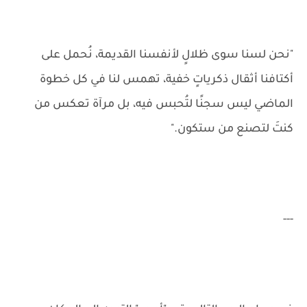
"نحن لسنا سوى ظلالٍ لأنفسنا القديمة، نُحمل على
أكتافنا أثقال ذكرياتٍ خفية، تهمس لنا في كل خطوة
الماضي ليس سجنًا لتُحبس فيه، بل مرآة تعكس من
كنتَ لتصنع من ستكون."
---