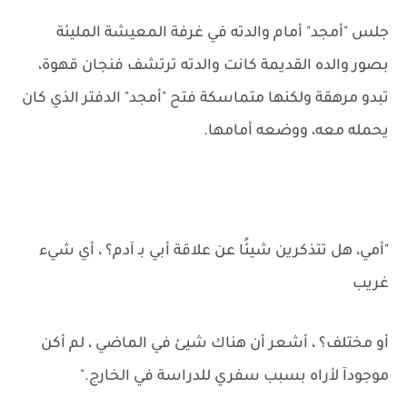
جلس "أمجد" أمام والدته في غرفة المعيشة المليئة
بصور والده القديمة كانت والدته ترتشف فنجان قهوة،
تبدو مرهقة ولكنها متماسكة فتح "أمجد" الدفتر الذي كان
يحمله معه، ووضعه أمامها.
"أمي، هل تتذكرين شيئًا عن علاقة أبي بـ آدم؟ ، أي شيء
غريب
أو مختلف؟ ، أشعر أن هناك شيئ في الماضي ، لم أكن
موجودآ لأراه بسبب سفري للدراسة في الخارج."