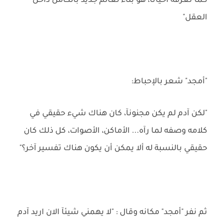
كما نعرفه أحيانآ، هو بناء لعالم جديد بالكامل داخل
العقل"
"أمجد" شعر بالإحباط:
"لكن آدم لم يكن مجنونآ، كان هناك شيء حقيقي في
كلامه وصفه لما رآه... الأماكن، الأصوات، كل ذلك كان
حقيقي بالنسبة له ألا يمكن أن يكون هناك تفسير آخر؟"
ثم نفر "أمجد" مكانه وقال : "لا يهمني شيئآ الان اريد آدم