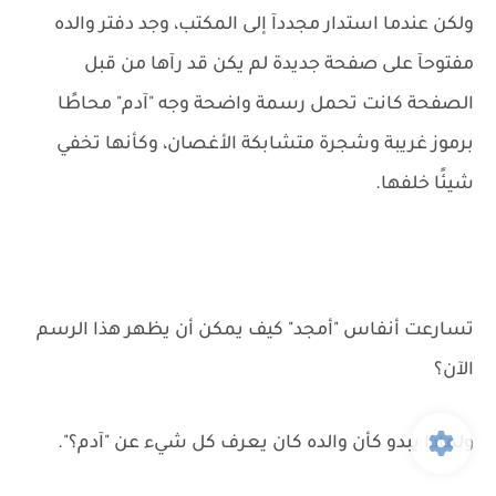
ولكن عندما استدار مجددآ إلى المكتب، وجد دفتر والده
مفتوحآ على صفحة جديدة لم يكن قد رآها من قبل
الصفحة كانت تحمل رسمة واضحة وجه "آدم" محاطًا
برموز غريبة وشجرة متشابكة الأغصان، وكأنها تخفي
شيئًا خلفها.
تسارعت أنفاس "أمجد" كيف يمكن أن يظهر هذا الرسم
الآن؟
ولماذا يبدو كأن والده كان يعرف كل شيء عن "آدم؟".