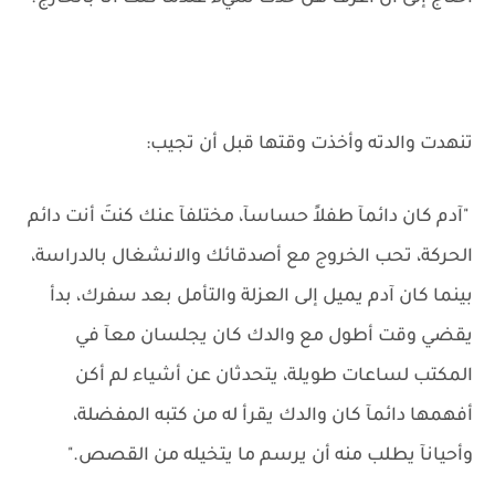
تنهدت والدته وأخذت وقتها قبل أن تجيب:
"آدم كان دائمآ طفلاً حساسآ، مختلفآ عنك كنتَ أنت دائم
الحركة، تحب الخروج مع أصدقائك والانشغال بالدراسة،
بينما كان آدم يميل إلى العزلة والتأمل بعد سفرك، بدأ
يقضي وقت أطول مع والدك كان يجلسان معآ في
المكتب لساعات طويلة، يتحدثان عن أشياء لم أكن
أفهمها دائمآ كان والدك يقرأ له من كتبه المفضلة،
وأحيانآ يطلب منه أن يرسم ما يتخيله من القصص."