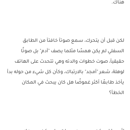
هناك.
لكن قبل أن يتحرك، سمع صوتآ خافتآ من الطابق
السفلي لم يكن همسًا مثلما يصف "آدم" بل صوتًا
حقيقيآ، صوت خطوات والدته وهي تتحدث على الهاتف
لوهلة، شعر "أمجد" بالارتباك، وكأن كل شيء من حوله بدأ
يأخذ طابعًا أكثر غموضًا هل كان يبحث في المكان
الخطأ؟