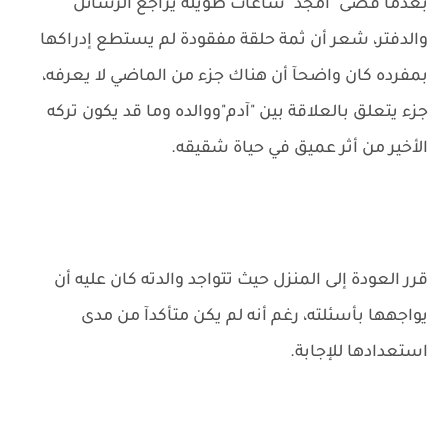
بعدما قضى "أمجد" ساعات طويلة يراجع الرسائل
والدفتر، شعر أن ثمة حلقة مفقودة لم يستطع إدراكها
بمفرده كان واضحآ أن هناك جزء من الماضي لا يعرفه،
جزء يتعلق بالعلاقة بين "آدم"ووالده وما قد يكون تركه
الأخير من أثر عميق في حياة شقيقه.
قرر العودة إلى المنزل حيث تتواجد والدته كان عليه أن
يواجهها بأسئلته، رغم أنه لم يكن متأكدآ من مدى
استعدادها للإجابة.