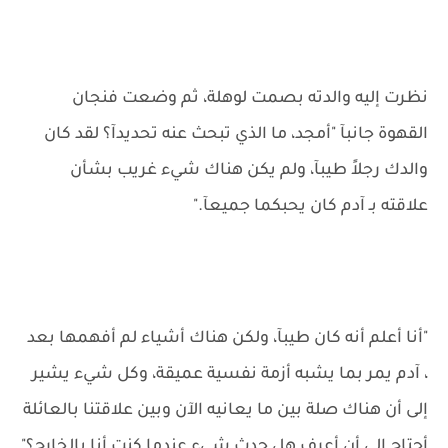
نظرت إليه والدته بصمت لوهلة، ثم وضعت فنجان
القهوة جانبآ "أمجد، ما الذي تبحث عنه تحديدآ؟ لقد كان
والدك رجلاً طيبآ، ولم يكن هناك شيء غريب بشأن
علاقته بـ آدم كان يحبكما جميعآ."
"أنا أعلم أنه كان طيبآ، ولكن هناك أشياء لم أفهمها بعد
، آدم يمر بما يشبه أزمة نفسية عميقة، وكل شيء يشير
إلى أن هناك صلة بين ما يعانيه الآن وبين علاقتنا بالعائلة
أحتاج إلى أن أعرف هل حدث شيء عندما كنت أنا بالخارج؟"