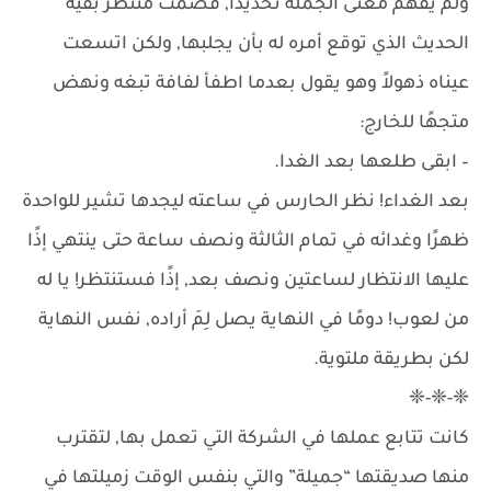
ولم يفهم معنى الجملة تحديدًا, فصمت منتظر بقية
الحديث الذي توقع أمره له بأن يجلبها, ولكن اتسعت
عيناه ذهولاً وهو يقول بعدما اطفأ لفافة تبغه ونهض
متجهًا للخارج:
– ابقى طلعها بعد الغدا.
بعد الغداء! نظر الحارس في ساعته ليجدها تشير للواحدة
ظهرًا وغدائه في تمام الثالثة ونصف ساعة حتى ينتهي إذًا
عليها الانتظار لساعتين ونصف بعد, إذًا فستنتظر! يا له
من لعوب! دومًا في النهاية يصل لِمَ أراده, نفس النهاية
لكن بطريقة ملتوية.
❈-❈-❈
كانت تتابع عملها في الشركة التي تعمل بها, لتقترب
منها صديقتها “جميلة” والتي بنفس الوقت زميلتها في