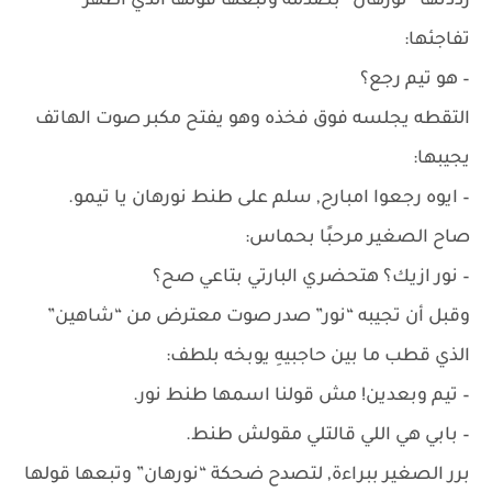
رددتها “نورهان” بصدمة وتبعها قولها الذي أظهر
تفاجئها:
– هو تيم رجع؟
التقطه يجلسه فوق فخذه وهو يفتح مكبر صوت الهاتف
يجيبها:
– ايوه رجعوا امبارح, سلم على طنط نورهان يا تيمو.
صاح الصغير مرحبًا بحماس:
– نور ازيك؟ هتحضري البارتي بتاعي صح؟
وقبل أن تجيبه “نور” صدر صوت معترض من “شاهين”
الذي قطب ما بين حاجبيهِ يوبخه بلطف:
– تيم وبعدين! مش قولنا اسمها طنط نور.
– بابي هي اللي قالتلي مقولش طنط.
برر الصغير ببراءة, لتصدح ضحكة “نورهان” وتبعها قولها