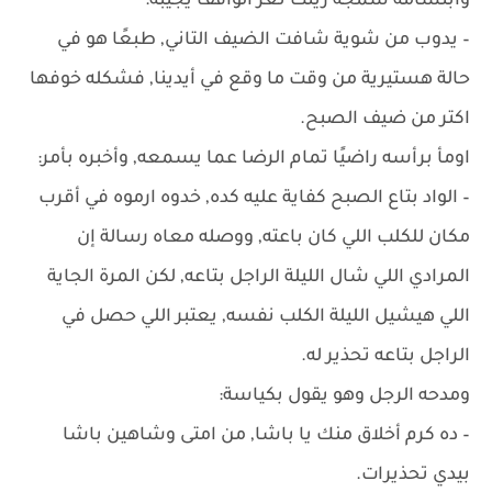
وابتسامة سمجة زينت ثغر الواقف يجيبه:
– يدوب من شوية شافت الضيف التاني, طبعًا هو في
حالة هستيرية من وقت ما وقع في أيدينا, فشكله خوفها
اكتر من ضيف الصبح.
اومأ برأسه راضيًا تمام الرضا عما يسمعه, وأخبره بأمر:
– الواد بتاع الصبح كفاية عليه كده, خدوه ارموه في أقرب
مكان للكلب اللي كان باعته, ووصله معاه رسالة إن
المرادي اللي شال الليلة الراجل بتاعه, لكن المرة الجاية
اللي هيشيل الليلة الكلب نفسه, يعتبر اللي حصل في
الراجل بتاعه تحذير له.
ومدحه الرجل وهو يقول بكياسة:
– ده كرم أخلاق منك يا باشا, من امتى وشاهين باشا
بيدي تحذيرات.