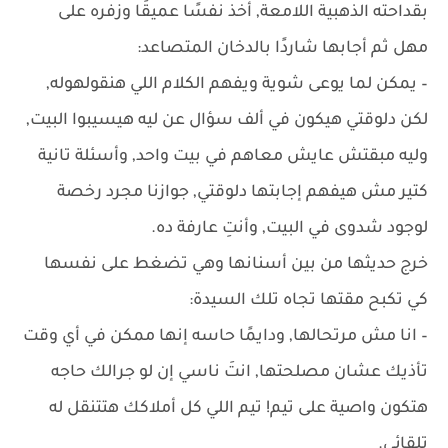
بقداحته الذهبية اللامعة, أخذ نفسًا عميقًا وزفره على
مهل ثم أجابها شاردًا بالدخان المتصاعد:
– يمكن لما يوعى شوية ويفهم الكلام اللي هنقولهوله,
لكن دلوقتي هيكون في ألف سؤال عن ليه هيسيبوا البيت,
وليه مبقتش عايش معاهم في بيت واحد, وأسئلة تانية
كتير مش هيفهم إجابتها دلوقتي, جوازنا مجرد رخصة
لوجود شدوى في البيت, وأنتِ عارفة ده.
خرج حديثها من بين أسنانها وهي تضغط على نفسها
كي تكبح مقتها تجاه تلك السيدة:
– انا مش مرتحالها, ودايمًا حاسه إنها ممكن في أي وقت
تأذيك عشان مصلحتها, انتَ ناسي إن لو جرالك حاجه
هتكون واصية على تيم! تيم اللي كل أملاكك هتتنقل له
تلقائي.