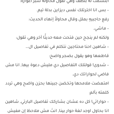
ابتسمت له بلطف وهي تقول محاولة سبر أغواره:
– بس انا اخترتلك نفس ديزاين بدلة تيم.
رفع حاجبيهِ بملل وقال محاولاً إنهاء الحديث:
– ماشي.
ولكنه لم ينجح حين فتحت معه حديثًا آخر وهي تقول:
– شاهين احنا محتاجين نتكلم في تفاصيل ال…
قاطعها وهو يقول بضجر واضح:
– شدوى! قولتلك التفاصيل دي مليش دعوة بيها, انا مش
فاضي لحواراتك دي.
امتعضت ملامحها وتخضن جبينها بحزن واضح وهي تردد
كلمته بألم:
– حواراتي! كل ده عشان بشاركك تفاصيل البارتي, شاهين
انا بحاول اوجد لغة حوار بينا, انتَ مش ملاحظ إن مفيش