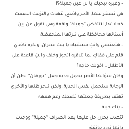
– وغيره بيحبك يا نن عين جميلة؟!
هي تسخر منها, الأمر واضح, تنهدت والتزمت الصمت
كعادتها, لتنتفض “جميلة” واقفة وهي تقول من بين
أسنانها محافظة على نبرتها المنخفضة:
– هتعنسي وانتِ مستنياه يا بنت عمران, وبكره تاخدي
قلم على قفاكِ لما تلاقيه اتجوز وخلف وانتِ قاعدة على
الأطلال.. اقولك حاجه؟
وكان سؤالها الأخير يحمل جدية جعل “نورهان” تظن أن
الإجابة ستحمل نفس الجدية, ولكن تبخر ظنها والأخرى
تهتف بطريقة جعلتها تضحك رغم همها:
– يتك خيبة.
تنهدت بحزن حل عليها بعد انصراف “جميلة” ووجدت
ذاتها تردد حانقة: