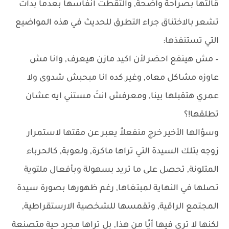
قالتها بصراحة واضحة, والتقطت أنفاسها بعدما بدأت
تشعر بالاختناق جراء التطرق للحديث في هذه المواضيع
التي تستنفذها:
– مش هينفع احضر لأن اكيد مازن هيعرف, وانا مش
عاوزه مشاكل معاه, وغير كده انا مبحبش شدوى ولا
عمري هتقبلها بينا, ومعرفش انتَ مستني ايه عشان
تطلقها!؟
وسؤالها الأخير خرج منفعلاً يعبر عن مقتها لاستمرار
زوجه بتلك السيدة التي تراها ماكرة, ولعوبة, كالحرباء
المتلونة, تحصل على ما تريد بسهولة وبأفعال ملتوية
تصلها في النهاية لمبتغاها, رغم ظهورها بصورة سيدة
المجتمع الراقية, وتقمسها للشخصية الارستقراطية,
لكنها لا ترى فيها أيًا من هذا, بل تراها مجرد حية متصنعة