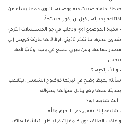
ضحك خافتة صدرت منه ووصلتها لتلوي فمها بسأم من
اقتناعه بحديثها, قبل أن يقول مستخفًا:
– مكبرة الموضوع اوي ودخلتِ في جو المسلسلات التركي!
شدوى عمرها ما تفكر تأذيني, أولاً لأنها عارفة كويس إني
مصدر حمايتها ومن غيري تضيع هي وتيم, وثانيًا لأنها
بتحبني.
– وأنتَ بتحبها؟
سألته بغيظ وضح في نبرتها كوضوح الشمس, ليتلاعب
بحديثه معها وهو يبادل سؤالها بسؤاله:
– أنتِ شايفه ايه؟
– شايفه إنك تقفل, دمي اتحرق والله.
وأغلقت الهاتف دون كلمة زائدة, لينظر لشاشة الهاتف