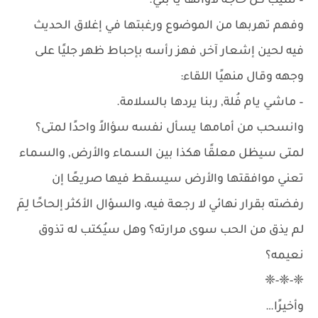
– سيب كل حاجه لأوانها يا بني.
وفهم تهربها من الموضوع ورغبتها في إغلاق الحديث
فيه لحين إشعار آخر, فهز رأسه بإحباط ظهر جليًا على
وجهه وقال منهيًا اللقاء:
– ماشي يام فُلة, ربنا يردها بالسلامة.
وانسحب من أمامها يسأل نفسه سؤالاً واحدًا لمتى؟
لمتى سيظل معلقًا هكذا بين السماء والأرض, والسماء
تعني موافقتها والأرض سيسقط فيها صريعًا إن
رفضته بقرار نهائي لا رجعة فيه، والسؤال الأكثر إلحاحًا لِمَ
لم يذق من الحب سوى مرارته؟ وهل سيُكتب له تذوق
نعيمه؟
❈-❈-❈
وأخيرًا…