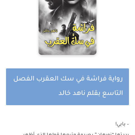
رواية فراشة في سك العقرب الفصل
التاسع بقلم ناهد خالد
– بابي!