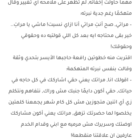
مهما حاولت إخفائه, لم تظهر على ملامحه أي تغيير وقال
متهكمًا رغم جدية نبرته:
– مراتي, صح أنتِ مراتي أنا ازاي نسيت! ماشي يا مراتِ..
خير بقى محتاجه ايه بعد كل اللي قولتيه ده وحقوقي
وحقوقك!
اقتربت منه خطوتين رافعة حاجبها الأيسر بتحدي وثقة
وقالت بنفس نبرته المتهكمة:
– اقولك انا, مراتك يعني حقي اشاركك في كل حاجه في
حياتك, حقي أكون دايمًا جنبك مش وراك, نتفاهم ونتكلم
زي أي اتنين متجوزين مش كل كام شهر يجمعنا كلمتين
يخلصوا لما حضرتك تزهق, مراتك يعني أكون مشاركك
اوضتك وسريرك مش مرميه مع ابني وقدام الخدم
عارفين ان علاقتنا منقطعة!