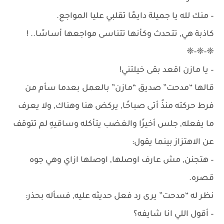
– منك لله يا جميلة دايمًا تقلبي عليا المواجع.
كاذبة هي, تتحدث وكأنها تتناسى مواجعها أساسًا.. !
❈-❈-❈
– يا مازن اقعد بقى خيلتني!
قالها “مدحت” صديق “مازن” بالعمل بعدما سأم من
فرط حركته منذُ أتى صباحًا, يركض هنا وهناك, ولا يعرف
ما يفعله, جلس أخيرًا والغضب يتأكله وساقيهِ لم تتوقف
عن الاهتزاز بينما يقول:
– هتجنن, مش عارف اوصلها, اوصلها ازاي وهي جوه
قصره.
نظر له “مدحت” يرى رد فعل حديثه عليه, فسأله بحذر:
– أقول اللي انا شايفه؟