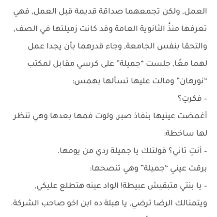
العمل, ولكن تجمعهما صداقة قديمة قبل العمل, فهي
تعرفها منذُ الثانوية العامة وقد كانت زميلتها في الصف,
والتحقا بنفس الجامعة, وجاء قدرهما بأن يجدا عمل
لهما معًا, جلست “جميلة” على كرسي مقابل لمكتب
“نورهان” ومالت عليها تسألها بهمس:
– فكرتِ؟
أغمضت عينيها بنفاذ صبر, ولوت فمها بعدها وهي تنظر
لها ساخطة:
– أنتِ تاني؟ قولتلك يا جميلة ردي من يومها.
برقت عيني “جميلة” وهي تنصحها:
– يا بنتي متبقيش عبيطة! الواد عينه هتطلع عليكي,
ويتمنالك الرضا ترضي, يا هبلة ده ابن اخو صاحب الشركة.