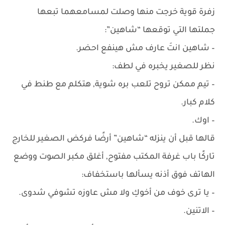
زفرة قوية خرجت منها وصلت لمسامعهما تبعها
جملتها التي توقعها “شاهين”:
– شاهين انتَ عارف مش هينفع احضر.
نظر للصغير يخبره في لطف:
– تيم ممكن تروح تلعب بره شوية, هتكلم مع طنط في
كلام كبار.
– اوك.
قالها قبل أن ينزله “شاهين” أرضًا فركض الصغير للخارج
تاركًا باب غرفة المكتب مفتوح, أغلق مكبر الصوت ووضع
الهاتف فوق أذنه يسألها باستخفاف:
– يا ترى خوف من أخوكِ ولا مش عاوزه تشوفي شدوى.
– الاتنين.