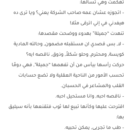
تهكمت وهي تسألها:
– اتجوزه عشان عمه صاحب الشركة يعني؟ ويا ترى ده
هيفدني في إني اترقى مثلا!
تنهدت “جميلة” بهدوء ووضحت مقصدها:
– لا, بس قصدي ان مستقبله مضمون, وحالته المادية
كويسة, ومحترم, وحلو شكلاً, وذوق, ناقصه ايه؟
حركت رأسها بيأس من أن تفهمها “جميلة”, فهي دومًا
تحسب الأمور من الناحية العقلية ولا تضع حسابات
القلب والمشاعر في الحسبان.
– ناقصه احبه, وانا مستحيل احبه.
اقترحت عليها وكأنها تبيع لها ثوب فتقنعها بأنه سيليق
بها:
– طب ما تجربي, يمكن تحبيه.