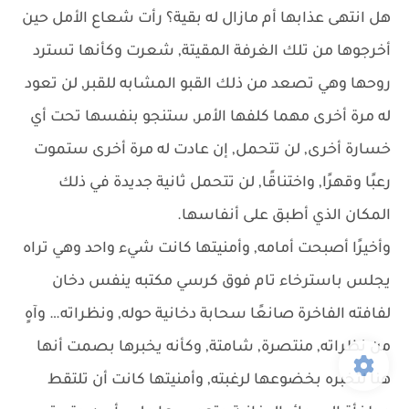
هل انتهى عذابها أم مازال له بقية؟ رأت شعاع الأمل حين
أخرجوها من تلك الغرفة المقيتة, شعرت وكأنها تسترد
روحها وهي تصعد من ذلك القبو المشابه للقبر, لن تعود
له مرة أخرى مهما كلفها الأمر, ستنجو بنفسها تحت أي
خسارة أخرى, لن تتحمل, إن عادت له مرة أخرى ستموت
رعبًا وقهرًا, واختناقًا, لن تتحمل ثانية جديدة في ذلك
المكان الذي أطبق على أنفاسها.
وأخيرًا أصبحت أمامه, وأمنيتها كانت شيء واحد وهي تراه
يجلس باسترخاء تام فوق كرسي مكتبه ينفس دخان
لفافته الفاخرة صانعًا سحابة دخانية حوله, ونظراته… وآهٍ
من نظراته, منتصرة, شامتة, وكأنه يخبرها بصمت أنها
هنا لتخبره بخضوعها لرغبته, وأمنيتها كانت أن تلتقط