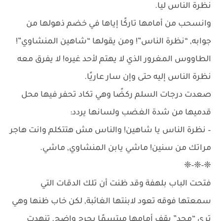
نظرة الناس ليا.
وانسحب من أمامها تاركًا إياها في خضم ذهولها من
جوابه, “نظرة الناس”! ومن يقولها “شاهين المنشاوي”!
الطاووس المغرور الذي لا يهتم لأحد غيره! لا يفرق معه
نظرة الناس إليه حتى وإن سار عاريًا.
صعدت درجات السلم ركضًا وهي تكاد تحفر فيها محل
قدميها من شدة الغضب ولسانها يردد:
– نظرة الناس يا شاهين! والناس مش هتتكلم وانت هاجر
مراتك من سنين! ماشي يابن المنشاوي, ماشي.
❈-❈-❈
فتحت الباب بلهفة وقد ظنت أن تلك الدقات التي
سمعتها فوقه تعود لابنتها الغائبة, لكن خاب ظنها وهي
ترى “مجد” يقف أمامها مبتسمًا بحرج واضح, تنهدت