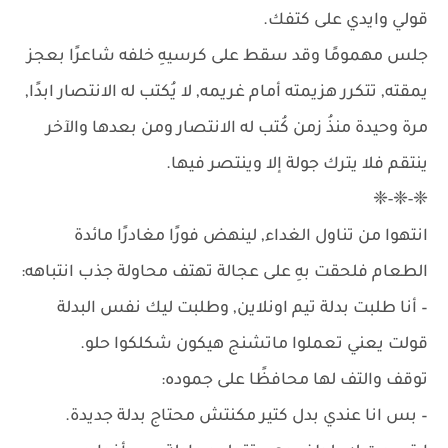
قولي وايدي على كتفك.
جلس مهمومًا وقد سقط على كرسيهِ خلفه شاعرًا بعجز
يمقته, تتكرر هزيمته أمام غريمه, لا يُكتب له الانتصار ابدًا,
مرة وحيدة منذُ زمن كُتب له الانتصار ومن بعدها والآخر
ينتقم فلا يترك جولة إلا وينتصر فيها.
❈-❈-❈
انتهوا من تناول الغداء, لينهض فورًا مغادرًا مائدة
الطعام فلحقت بهِ على عجالة تهتف محاولة جذب انتباهه:
– أنا طلبت بدلة تيم اونلاين, وطلبت ليك نفس البدلة
قولت يعني تعملوا ماتشنج هيكون شكلكوا حلو.
توقف والتف لها محافظًا على جموده:
– بس انا عندي بدل كتير مكنتش محتاج بدلة جديدة.