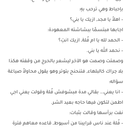
بإحباط وهي ترحب بهِ:
– اهلاً يا مجد, ازيك يا بني؟
اجابها مبتسمًا ببشاشته المعهودة:
– الحمد لله يا ام فُلة, ازيك انتِ؟
– نحمد الله يا بني.
وصمتت وصمت هو الآخر ليشعر بالحرج من وقفته هكذا
بلا حِراك كالبلهاء, فتنحنح بتوتر وهو يقول محاولاً صياغة
سؤاله:
– انا يعني… بقالي مدة مبشوفش فُلة وقولت يعني اجي
اطمن لتكون فيها حاجه بعيد الشر.
نفت برأسها وقالت بثبات:
– فُلة عند ناس قرايبنا من أسيوط, قاعده معاهم فترة