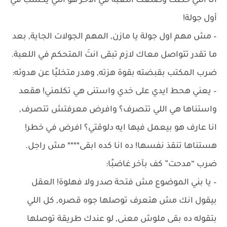
أنا اللي خطت وصنعت اللعبة في الآخر هو اللي يكسب في
أول جولة!
– مش مهم اول جولة يا مازن, المهم الجولات الجاية, بعد
ما تقدر تتواصل معاك لازم تبقى انتَ المتحكم في اللعبة.
ضرب المكتب بقبضته بقوة هزته, وهدر متخليًا عن هدوئه:
– يعني هحط ايدي على خدي واستنى هي تكلمني! هقعد
واستناها هي اللي تتصرف؟ وافرض معرفتش تتصرف,
انا عارف هو بيعمل فيها ايه دلوقتي؟ افرض في خطر!
هستناها تنقذ نفسها! ده انا كده ابقى**** مش راجل.
ضرب “مدحت” كف بآخر غاضبًا:
– يا بني الموضوع مش فتحة صدر ولا فهلوة! العقل
بيقول انك مش هتعرف توصلها جوه قصره, كل اللي
بتقوله ده بقى ملوش معنى, لو عندك طريقة توصلها