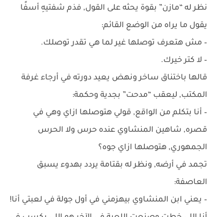
نظر له “مازن” بقوة يحثه على القول, فذم شفتيهِ أسفًا
يقول ما يراه من الوضع القائم:
– مش هتعرف توصلها غير لما هي تقدر توصلك.
– لا كتر خيرك.
قالها باختناق ساخر ونهض يعيد دورته في أرجاء غرفة
المكتب, ليعقب “مدحت” بجدية وحكمة:
– أنا بتكلم من الواقع, قولي هتوصلها ازاي وهي في
قصره, شاهين المنشاوي عنده حرس ولا الحرس
الجمهوري, هتوصلها ازاي جوه؟
تجمد في أرضه, ونظر له بقتامة يردد بهدوء يسبق
العاصفة:
– يعني ابن المنشاوي بيهزمني في أول جولة في لعبتي أنا!