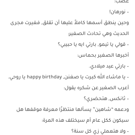
غضب:
– نورهان!
وحين ينطق أسمها كاملاً عليها أن تقلق, فغيرت مجرى
الحديث وهي تحادث الصغير:
– قولي يا تيمو, بارتي ايه يا حبيبي؟
أخبرها الصغير بحماس:
– بارتي عيد ميلادي.
– يا ماشاء الله كبرت يا صغنن, happy birthday يا روحي.
أعرب الصغير عن شكره يقول:
– ثانكس, هتحضري؟
ودعمه “شاهين” يسألها منتظرًا معرفة موقفها هل
سيكون ككل عام أم سيختلف هذه المرة:
– ولا هتعملي زي كل سنة؟