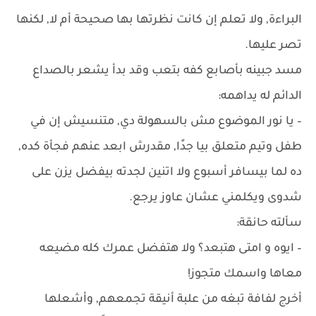
البراءة, ولا تعلم إن كانت نظرتها بها صحيحة أم لا, لكنها
تصر عليها.
مسد جبينه بأصابع كفه بتعب وقد بدأ يشعر بالصداع
الدائم له يداهمه:
– يا نور الموضوع مش بالسهولة دي, متنسيش إن في
طفل وتيم متعلق بيا جدًا, مقدرش ابعد عنهم فجأة كده,
ده لما بيسافر أسبوع ولا اتنين لجدته بيفضل يزن على
شدوى ويكلمني عشان عاوز يرجع.
سألته حانقة:
– ايوه و امتى هتبعد؟ ولا هتفضل عمرك كله مضيعه
معاها واسمك متجوز!
أخرج لفافة تبغه من علبة أنيقة تجمعهم, وأشعلها