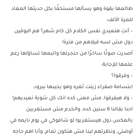
طالعها بقوة وهو يسألها مستخفًا بكل حديثها المعاد
للمرة الألف:
– أنتِ هتعيدي نفس الكلام كل كام شهر؟ هم البوقين
دول مش لسه قيلاهم من فترة!
أصدرت صوتًا ساخرًا من حنجرتها واتبعها تساؤلها رغم
علمها للإجابة:
– وفرقوا؟
ابتسامة صفراء زينت ثغره وهو يجيبها ببرود:
– ولا هيفرقوا, مش معنى كده انك كل شوية تعيديهم!
احنا بقالنا 6 سنين كده, والخدم مش مستغربين
بالعكس دول هيستغربوا لو شافوكي في يوم نايمه في
أوضتي, ونظرتهم لينا مش هتكون تمام, وأنا اهم حاجه