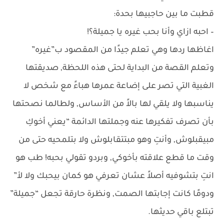
قطبت ما بين حاجبيها بحدة:
– احبه ازاي وأنا بحب غيره يا جميلة؟!
اغاظها ردها وهي تعلم جيدًا من المقصود ب”غيره”
وتعلم القصة من البداية لحتى هذه اللحظة, صديقتها
الغبية التي تصر على إضاعة عمرها هباءً مع شخص لا
يناسبها ولا يلقي لها بالاً من الأساس, ولطالما نصحتها
بأن تصرف تفكيرها عنه وجملتها الدائمة “يعني أخوكِ
مبيقبلوش, وأنتِ وهو مبتتقابلوش ولا بتلمحيه حتى من
وقت ما قطع علاقته بأخوكي, وبردو تقولي بحبه! طب هو
انتِ بتشوفيه أصلاً عشان تعرفي هو كمان بيحبك ولا لأ”
ودومًا كانت إجابتها الصمت, ونظرة حارقة تجعل “جميلة”
تبتلع باقي حديثها.