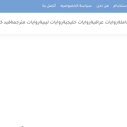
استخدام
من نحن
سياسة الخصوصيه
أتصل بنا
املة
روايات عراقية
روايات خليجية
روايات ليبية
روايات مترجمة
قيد كت