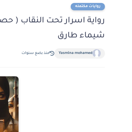
روايات مكتمله
رواية اسرار تحت النقاب ( حصر
شيماء طارق
Yasmina mohamed
منذ بضع سنوات