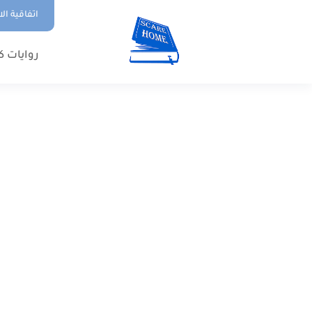
اتفاقية ال
روايات ك