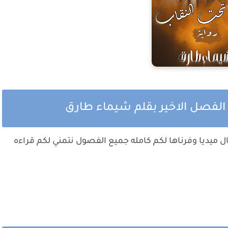
 الفصل الاخير بقلم شيماء طارق
ل ميديا وفرناها لكم كامله جميع الفصول نتمني لكم قراءه