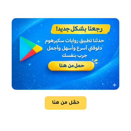
حمّل من هنا