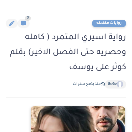
0
روايات مكتمله
رواية اسيري المتمرد ( كامله
وحصريه حتى الفصل الاخير) بقلم
كوثر على يوسف
GeGe
منذ بضع سنوات