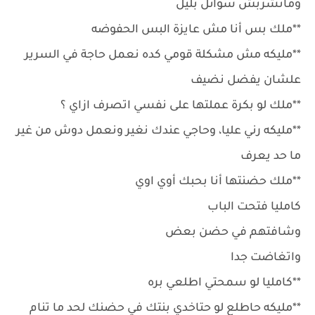
ومانشربش سوائل بليل
**ملك بس أنا مش عايزة البس الحفوضه
**مليكه مش مشكلة قومي كده نعمل حاجة في السرير
علشان يفضل نضيف
**ملك لو بكرة عملتها على نفسي اتصرف ازاي ؟
**مليكه رني عليا، وحاجي عندك نغير ونعمل دوش من غير
ما حد يعرف
**ملك حضنتها أنا بحبك أوي اوي
كامليا فتحت الباب
وشافتهم في حضن بعض
واتغاضت جدا
**كامليا لو سمحتي اطلعي بره
**مليكه حاطلع لو حتاخدي بنتك في حضنك لحد ما تنام