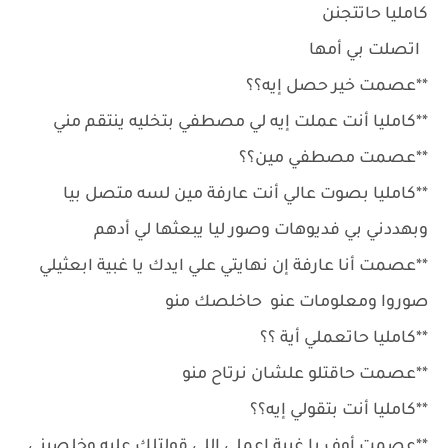
كامليا حاتتجنن
اتصلت بي أمها
**عصمت خير حصل إيه؟؟
**كامليا أنت عملت إيه لي مصطفي بتخليه ينتقم مني
**عصمت مصطفي مين؟؟
**كامليا بصوت عالي أنت عارفة مين لسه متصل بيا
وبهددني بي فديوهات وصور ليا يبعثها لي أدهم
**عصمت أنا عارفة إن نهايتي علي ايدك يا غبية ابعثيلي
صوروا ومعلومات عنو حاخلصك منو
**كامليا حاتعملي أية ؟؟
**عصمت حاقتلو علشان نرتاح منو
**كامليا أنت بتقولي إيه؟؟
**عصمت أوف يا غبية اعملي اللي قولتلك عليه وخلصيني