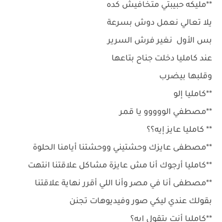
**مليكه حبيبتي متخافيش كده
يلا تعالي نعمل دوش بسرعة
بس الأول نغير فرش السرير
عند كامليا دخلت جناح بتاعها
وقلبها بيضرب
**كامليا إلو
**مصطفي الووووو يا قمر
** كامليا عايز إيه؟؟
**مصطفى عايزك وحشتيني ووحشتنا أيامنا الحلوة
**كامليا أرجوك أنا مش عايزة مشاكل علاقتنا انتهت
**مصطفى أنا في مصر وأنا اللي أقرر نهاية علاقتنا
بقولك عندي ليكي صور وفيديوهات تجنن
**كامليا أنت بتقول إيه؟