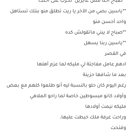
**صباح احنا مش عايزين نخرب على أختك
**ياسين بصي من الآخر يا ريت تطلق منو بنتك تستاهل
واحد أحسن منو
**صباح لا يبني ماتقولش كده
**ياسين ربنا يسهل
في القصر
ادهم عامل مفاجئة لي مليكه لما عزم أهلها
بعد ما شافها حزينة
رغم اليوم كان حلو بالنسبة ليه أنو طلعوا كلهم مع بعض
وأولاد كانو مبسوطين خاصة لما راحو الملاهي
مليكه نيمت أولادها
وراحت غرفة ملك خبطت عليها،
وفتحت