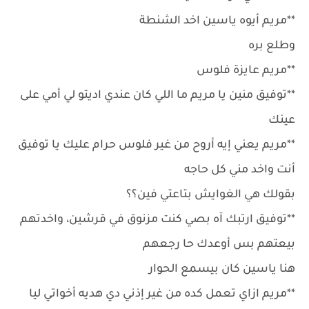
**مريم أيوه ياسين اخد الشنطة
وطلع بره
**مريم عايزة فلوس
**توفيق منين يا مريم ما اللي كان عندي اديتو لي أمي على
عينك
**مريم يعني إيه أروح من غير فلوس حرام عليك يا توفيق
أنت واخد مني كل حاجه
بقولك هي الغوايش بتاعتي فين؟؟
**توفيق ارتبك آه بصي كنت مزنوق في قرشين، واخدتهم
بيعتهم بس أوعدك حا رجعهم
هنا ياسين كان بيسمع الحوار
**مريم ازاي تعمل كده من غير إذني دي هديه أخواتي ليا