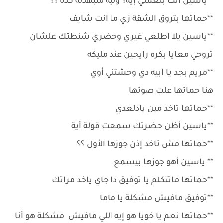
**ياسين أنت بتعملي إيه؟ وليه متبهدله كده ؟؟
**حماتها بتروق الشقة زي ما انت شايف
**ياسين يلا اطلعي غيري وحضري شنطتك علشان
تروحي معايا بكره رايحين عند مليكه
**مريم بجد يا آبيه دي وحشتني أوي
هنا حماتها علت صوتها
**حماتها تاخد مين يادلعدي
**ياسين أظن حضرتك سمعت قولة أية
**حماتها مش تاخد إذن جوزها الأول ؟؟
** ياسين أهو جوزها بيسمع
**حماتها ماتتكلم يا توفيق دا جاي ياخد مراتك
**توفيق مافيش مشكلة يا ماما
**حماتها نعم يا خويا هو إيه اللي مافيش مشكلة هو أنا