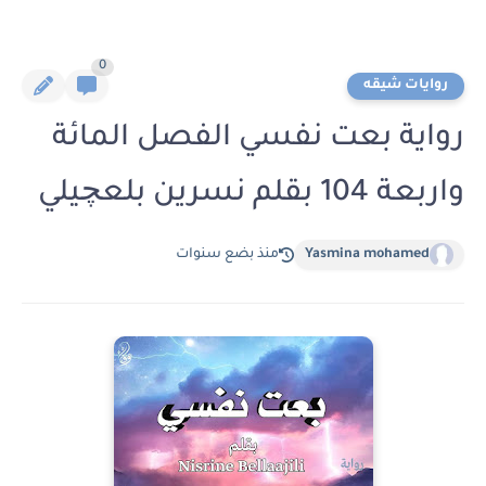
0
روايات شيقه
رواية بعت نفسي الفصل المائة
واربعة 104 بقلم نسرين بلعچيلي
Yasmina mohamed
منذ بضع سنوات