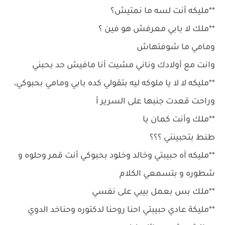
**مليكه أنت لسه ما نمتيش؟
**ملك لا بابي معرفش هو فين ؟
ومامي ما شوفتهاش
وانت مع أولادك وناني مشيت أنا مافيش حد بحبني
**مليكه لا لا يا ملوكه ليه بتقولي كده بابي ومامي بحبوكي،
وراحت قعدت جنبها على السرير أ
**ملك وأنت كمان يا
طنط بتحبينني ؟؟؟
**مليكه آه حبيبتي وخالد وخلود بحبوكي أنت قمر وحلوه و
شطوره و بتسمعي الكلام
**ملك بس بعمل بيبي على نفسي
**مليكة عادي حبيبتي احنا روحنا لدكتوره وحناخد الدوي