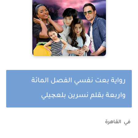
رواية بعت نفسي الفصل المائة
واربعة بقلم نسرين بلعچيلي
في القاهرة