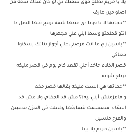
يلا يا مريم نطلع فوق شقتك دي لو كان عندك شقة من
اصلو مين عارف
**حماتها لا يا خويا دي عندها شقه يرمح فيها الخيل دا
انتو قطمتو وسط ابني علي مجهزها
**ياسين زي ما انت فرضتي علي أجواز بناتك يسكنوا
معاكي
قصر الكلام حاخد أختي تقعد كام يوم في قصر مليكه
ترتاح شوية
**حماتها هي الست مليكه بقالها قصر حكم
و ماعزمتش أبني ليه؟؟ مش قد المقام، ولا مش قد
المقام مصمصت شفايفها وكملت في الحزن مدعيين
والفرح منسين
**ياسين مريم يلا بينا