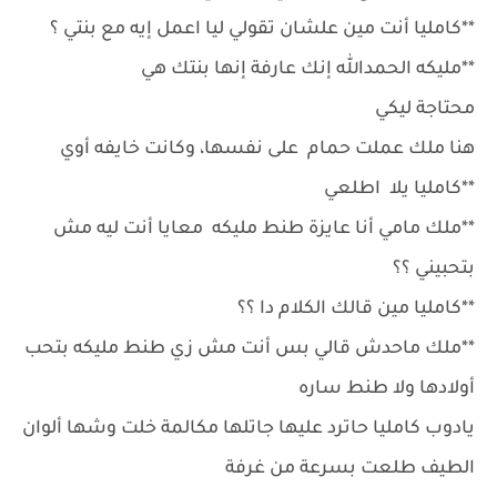
**كامليا أنت مين علشان تقولي ليا اعمل إيه مع بنتي ؟
**مليكه الحمدالله إنك عارفة إنها بنتك هي
محتاجة ليكي
هنا ملك عملت حمام على نفسها، وكانت خايفه أوي
**كامليا يلا اطلعي
**ملك مامي أنا عايزة طنط مليكه معايا أنت ليه مش
بتحبيني ؟؟
**كامليا مين قالك الكلام دا ؟؟
**ملك ماحدش قالي بس أنت مش زي طنط مليكه بتحب
أولادها ولا طنط ساره
يادوب كامليا حاترد عليها جاتلها مكالمة خلت وشها ألوان
الطيف طلعت بسرعة من غرفة