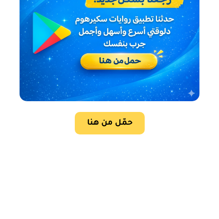
حمّل من هنا