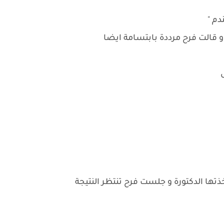
دم "
 قالت فرح مرددة بابتسامة ايضا
ل
ذتها الدكتورة و جلست فرح تنتظر النتيجة