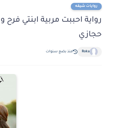
روايات شيقه
حجازي
Roka
منذ بضع سنوات