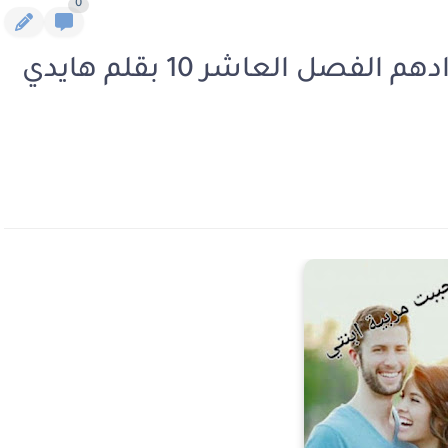
0
رواية احببت مربية ابنتي فرح وادهم الفصل العاشر 10 بقلم هايدي