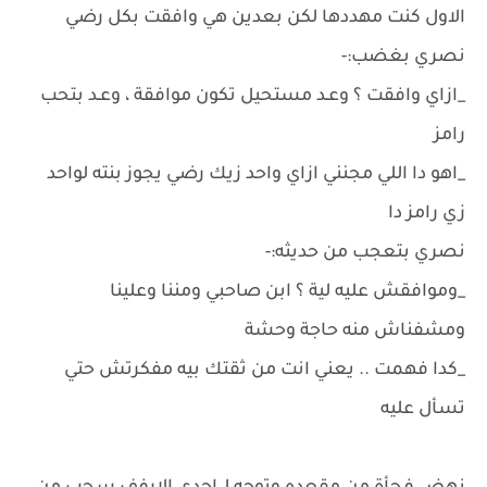
الاول كنت مهددها لكن بعدين هي وافقت بكل رضي
نصري بغضب:-
_ازاي وافقت ؟ وعـد مستحيل تكون موافقة ، وعـد بتحب
رامز
_اهو دا اللي مجنني ازاي واحد زيك رضي يجوز بنته لواحد
زي رامز دا
نصري بتعجب من حديثه:-
_وموافقش عليه لية ؟ ابن صاحبي ومننا وعلينا
ومشفناش منه حاجة وحشة
_كدا فهمت .. يعني انت من ثقتك بيه مفكرتش حتي
تسأل عليه