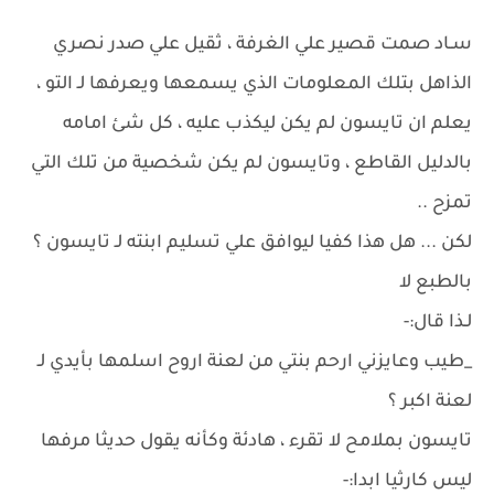
سـاد صمت قصير علي الغرفة ، ثقيل علي صدر نصري
الذاهل بتلك المعلومات الذي يسمعها ويعرفها لـ التو ،
يعلم ان تايسون لم يكن ليكذب عليه ، كل شئ امامه
بالدليل القاطع ، وتايسون لم يكن شخصية من تلك التي
تمزح ..
لكن ... هل هذا كفيا ليوافق علي تسليم ابنته لـ تايسون ؟
بالطبع لا
لـذا قال:-
_طيب وعايزني ارحم بنتي من لعنة اروح اسلمها بأيدي لـ
لعنة اكبر ؟
تايسون بملامح لا تقرء ، هادئة وكأنه يقول حديثا مرفها
ليس كارثيا ابدا:-