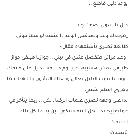
يوجد دليل قاطع ..
قال تايسون بصوت جاد:-
_هوعدك وعـد وصدقيني الوعد دا هنفذه لو فيها موتي
طالعه نصري بأستفهام فقال:-
_وعـد مراتي هتفضل عندي في بيتي .. جوازنا هيبقي جواز
طبيعي ، مش هسيبها غير يوم ما تجيب دليل علي كلامك
، يوم ما تجيب الدليل تعالي ومعاك المأذون وانا هطلقها
وهروح اسلم نفسي
بدأ علي وجهه نصري علمات الرضا ، لكن .. ربما يتأخر في
عملية إيجاده .. هل ابنته ستكون بين يديه لـ كل تلك
الفترة ؟
تايسون:-