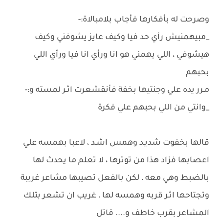
وصرحت له بأفكارها فأجاب بلامبالاة:-
_مبيهمنيش رأي حد فيا وكيف عايز يشوفني وكيف
هيشوفي ، اللي يهمني هو انا ورأي انا فيا ورأي اللي
بحبهم
مـرر يده علي وجنتيها بخفة فأنقشعرت اثـر لمسته و:-
_وانتي من اللي بحبهم علي فكرة
قالها بخفوت شديـد وهمس اشـد ، لاعبا بهمسه علي
اعصابها فزاد هذا من توترها ، لا تعلم ما يحدث لها
بالضبط وهي معه ، لكن بالفعل تصيبها مشاعر غريبة
وتجتاحها اثـر قربه وهمسه لها ، غريب ان تشعر بتلك
المشاعر بقرب خاطف و.... قاتل