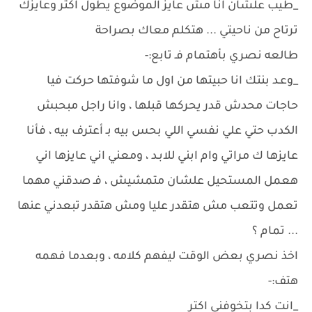
_طيب علشان انا مش عايز الموضوع يطول اكتر وعايزك
ترتاح من ناحيتي ... هتكلم معاك بصراحة
طالعه نصري بأهتمام فـ تابع:-
_وعـد بنتك انا حبيتها من اول ما شوفتها حركت فيا
حاجات محدش قدر يحركها قبلها ، وانا راجل مبحبش
الكدب حتي علي نفسي اللي بحس بيه بـ أعترف بيه ، فأنا
عايزها ك مراتي وام ابني للابـد ، ومعني اني عايزها اني
هعمل المستحيل علشان متمشيش ، فـ صدقني مهما
تعمل وتتعب مش هتقدر عليا ومش هتقدر تبعدني عنها
... تمام ؟
اخذ نصري بعض الوقت ليفهم كلامه ، وبعدما فهمه
هتف:-
_انت كدا بتخوفني اكتر