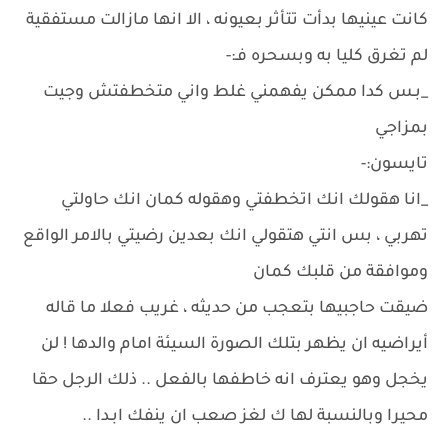
كانت عينيها بدأت تتأثر بعيونه ، الا انها مازالت مستفقية
لم تغرق كليا به وبسحره فـ:-
_بـس كدا ممكن يفهمني غلط واني متخطفتش وجيت
بمزاجي
تايسون:-
_انا هقولك انك اتخطفتي وهقوله كمان انك حاولتي
تهربي ، بس انتي هتقولي انك بعدين رضيتي بالامر الواقع
وموافقة من قلبك كمان
ضيقت حاجبيها بتعجب من حديثه ، غريب فعلا ما قاله
أيراضيه ان يظهر بتلك الصورة السيئة امام والدها ! لن
يخجل وهو يعترف انه خاطفها بالفعل .. ذلك الرجل حقا
محيرا وبالنسبة لها ك لغز صعب ان ينفك ابـدا ..