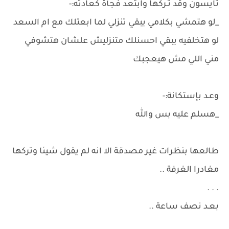
تايسون وقد تـركها وابتعد فجأة كعادته:-
_لو هتمشي بكلامي يبقي تنزلي لما ابعتلك مع ام السعد
لو هتخلفيه يبقي احسنلك متنزليش علشان هتشوفي
مني اللي مش هيعجبك
وعـد بإستكانة:-
_هسلم عليه بس والله
طالعها بنظرات غير مصدقة الا انه لم يقول شيئا وتركها
مغادرا الغرفة ..
. . .
بعـد نصف ساعة ..