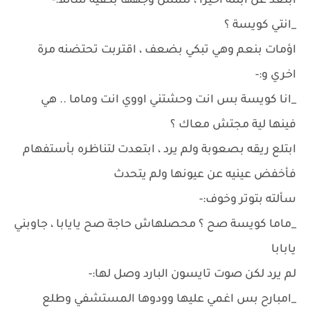
ابتعد عن ابنته اخيرا ، تلمس وجهها بكفيه سائلا:-
_انتي كويسة ؟
اؤمات بنعم وهي تبكي بضعف ، اقتربت تحتضنه مرة
اخري و:-
_انا كويسة بس انت وحشتني اووي انت وماما .. هي
فينها لية مجتش معاك ؟
ابتلع ريقه بصعوبة ولم يرد ، ابتعدت لتناظره بأستفهام
فأخفض عينيه عن عيونها ولم يتحدث
سألته بتوتر وخوف:-
_ماما كويسة صح ؟ محصلهاش حاجة صح يايابا ، جاوبني
يابابا
لم يرد لكن صوت تايسون البارد وصل لها:-
_امبارح بس اغمي عليها وودوها المستشفي وطلع