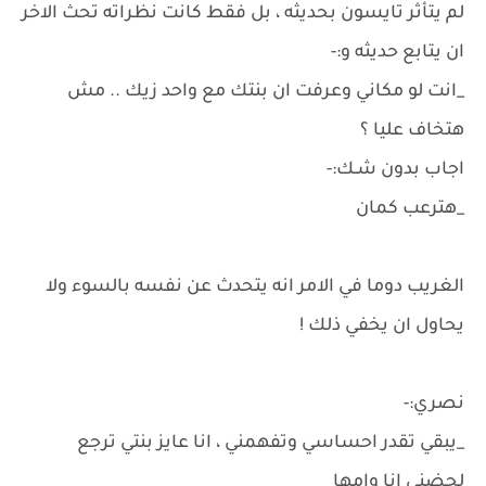
لم يتأثر تايسون بحديثه ، بل فقط كانت نظراته تحث الاخر
ان يتابع حديثه و:-
_انت لو مكاني وعرفت ان بنتك مع واحد زيك .. مش
هتخاف عليا ؟
اجاب بدون شـك:-
_هترعب كمان
الغريب دوما في الامر انه يتحدث عن نفسه بالسوء ولا
يحاول ان يخفي ذلك !
نصري:-
_يبقي تقدر احساسي وتفهمني ، انا عايز بنتي ترجع
لحضني انا وامها