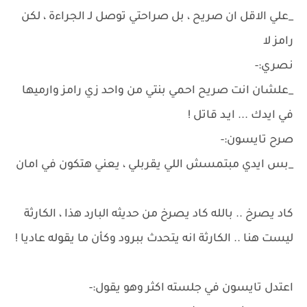
_علي الاقل ان صريح ، بل صراحتي توصل لـ الجراءة ، لكن
رامز لا
نصري:-
_علشان انت صريح احمي بنتي من واحد زي رامز وارميها
في ايدك ... ايـد قاتل !
صرح تايسون:-
_بس ايدي مبتمسش اللي يقربلي ، يعني هتكون في امان
كاد يصرخ .. بالله كاد يصرخ من حديثه البارد هذا ، الكارثة
ليست هنا .. الكارثة انه يتحدث ببرود وكأن ما يقوله عاديا !
اعتدل تايسون في جلسته اكثر وهو يقول:-