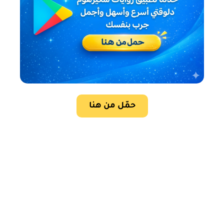
حمّل من هنا