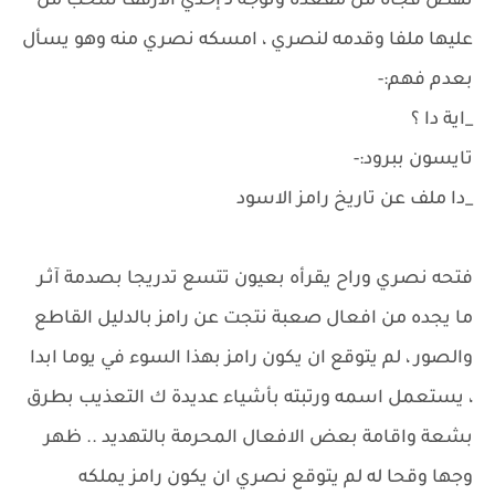
نهض فجأة من مقعده وتوجه لـ إحدي الارفف سحب من
عليها ملفا وقدمه لنصري ، امسكه نصري منه وهو يسأل
بعدم فهم:-
_اية دا ؟
تايسون ببرود:-
_دا ملف عن تاريخ رامز الاسود
فتحه نصري وراح يقرأه بعيون تتسع تدريجا بصدمة آثـر
ما يجده من افعال صعبة نتجت عن رامز بالدليل القاطع
والصور ، لم يتوقع ان يكون رامز بهذا السوء في يوما ابدا
، يستعمل اسمه ورتبته بأشياء عديدة ك التعذيب بطرق
بشعة واقامة بعض الافعال المحرمة بالتهديد .. ظهر
وجها وقحا له لم يتوقع نصري ان يكون رامز يملكه