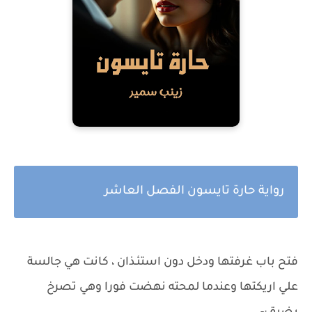
رواية حارة تايسون الفصل العاشر
فتح باب غرفتها ودخل دون استئـذان ، كانت هي جالسة
علي اريكتها وعندما لمحته نهضت فورا وهي تصرخ