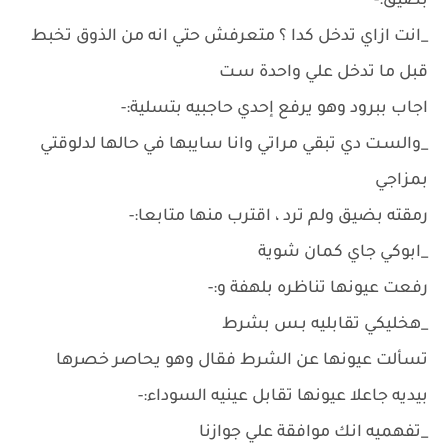
بضيق:-
_انت ازاي تدخل كدا ؟ متعرفش حتي انه من الذوق تخبط
قبل ما تدخل علي واحدة سـت
اجاب ببرود وهو يرفع إحدي حاجبيه بتسلية:-
_والسـت دي تبقي مراتي وانا سايبها في حالها لدلوقتي
بمزاجي
رمقته بضيق ولم ترد ، اقترب منها متابعا:-
_ابوكي جاي كمان شوية
رفعت عيونها تناظره بلهفة و:-
_هخليكي تقابليه بـس بشرط
تسألت عيونها عن الشرط فقال وهو يحاصر خصرها
بيديه جاعلا عيونها تقابل عينيه السوداء:-
_تفهميه انك موافقة علي جوازنا