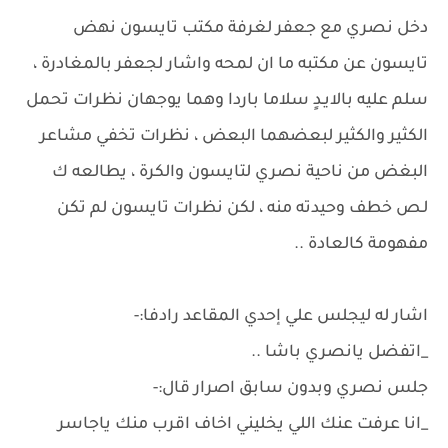
دخل نصري مع جعفر لغرفة مكتب تايسون نهض
تايسون عن مكتبه ما ان لمحه واشار لجعفر بالمغادرة ،
سلم عليه بالايـدٍ سلاما باردا وهما يوجهان نظرات تحمل
الكثير والكثير لبعضهما البعض ، نظرات تخفي مشاعر
البغض من ناحية نصري لتايسون والكرة ، يطالعه ك
لـص خطف وحيدته منه ، لكن نظرات تايسون لم تكن
مفهومة كالعادة ..
اشار له ليجلس علي إحدي المقاعد رادفا:-
_اتفضل يانصري باشا ..
جلس نصري وبدون سابق اصرار قال:-
_انا عرفت عنك اللي يخليني اخاف اقرب منك ياجاسر