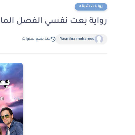
روايات شيقه
رواية بعت نفسي الفصل المائة وعشرة 110 بقلم
Yasmina mohamed
منذ بضع سنوات