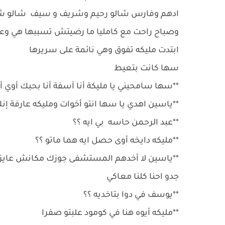
ادهم وفارس شالو رحيم وشريف و سيف شالو 
وصباح راحت مع كامليا ما رضيتش تسببها هي وع
ابتدت مليكه تفوق وهي نائمة على سريرها
سها كانت بتعيط
**سها سامحيني يا مليكة أنا آسفة أنا بحبك أوي
**ياسين اهدي يا سها انتو أخوات ومليكه عارفة إن
**عبد الرحمن حاسه بي ايه ؟؟
**مليكه دايخه أوى حصل ايه هما ماتو ؟؟
**ياسين لا أخدهم المستشفى جوزك مكانش عايز ي
جدو احنا كلنا معاكي
**يوسف في دوا بتاخديه ؟؟
**مليكه أيوه هنا في كومود علبتو صفرا