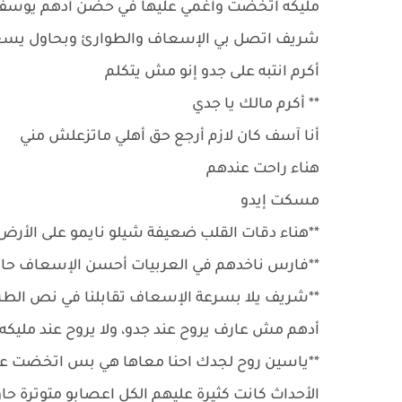
مليكه اتخضت وأغمي عليها في حضن أدهم يوسف 
شريف اتصل بي الإسعاف والطوارئ وبحاول ي
أكرم انتبه على جدو إنو مش يتكلم
** أكرم مالك يا جدي
أنا آسف كان لازم أرجع حق أهلي ماتزعلش مني
هناء راحت عندهم
مسكت إيدو
**هناء دقات القلب ضعيفة شيلو نايمو على الأرض
**فارس ناخدهم في العربيات أحسن الإسعاف حات
**شريف يلا بسرعة الإسعاف تقابلنا في نص الطر
أدهم مش عارف يروح عند جدو، ولا يروح عند مليكه
**ياسين روح لجدك احنا معاها هي بس اتخضت عند
الأحداث كانت كثيرة عليهم الكل اعصابو متوترة ح