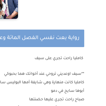
رواية بعت نفسي الفصل المائة وع
كامليا راحت تجري على سيف
**سيف اوعديني تروحي عند أخواتك هما بحبوكي
كامليا كانت منهارة وهي شايفة أمها البوليس س
أبوها سايح في دمو
صباح راحت تجري عليها حضنتها