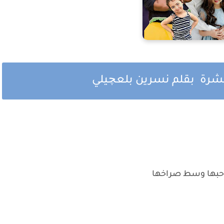
شرة بقلم نسرين بلعچيلي
احبها وسط صراخها