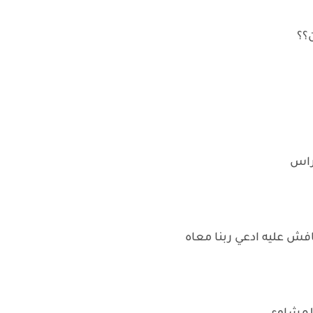
؟؟
لراس
ش عليه ادعي ربنا معاه