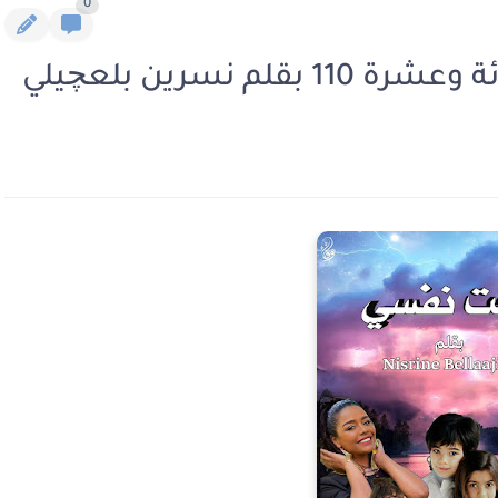
0
 نسرين بلعچيلي