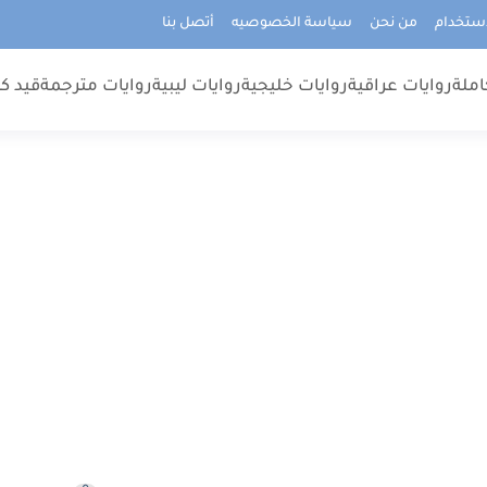
استخدام
من نحن
سياسة الخصوصيه
أتصل بنا
املة
روايات عراقية
روايات خليجية
روايات ليبية
روايات مترجمة
قيد كت