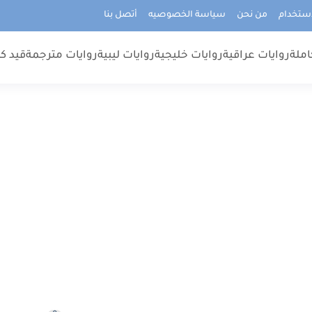
استخدام
من نحن
سياسة الخصوصيه
أتصل بنا
املة
روايات عراقية
روايات خليجية
روايات ليبية
روايات مترجمة
قيد كت