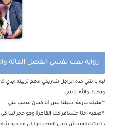
رواية بعت نفسي الفصل المائة و
ليه يا بنتي كده الراجل شاريكي أدهم تربينه أيدي ك
وبحبك والله يا بنتي
**مليكه عارفة ادعيلنا بس أنا كمان غصب عني
**صفيه احنا حنسافر كلنا القاهرة وهو حجر لينا في
دا انت مابقيتيش تيجي القصر قوليلي اخر مرة شافك 