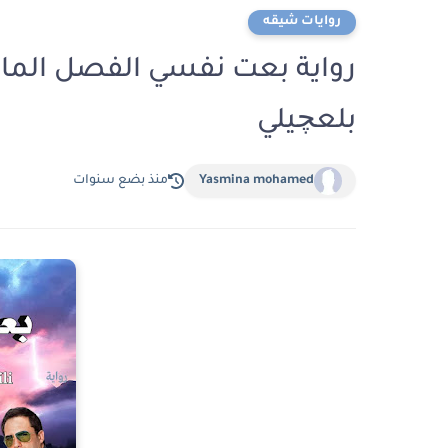
روايات شيقه
بلعچيلي
Yasmina mohamed
منذ بضع سنوات