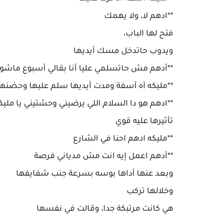
**ادهم لا، ولا يهمك
فتح لها الباب،
ويدوب حاتدخل مسك أيديها
**أدهم مش حاتسلمي عليا أنا بقالي أسبوع ماش
**مليكه آه آسفة ومدت أيديها سلم عليها وحضنها
**ادهم هو دا السلام اللي يرضيني وحشتيني يا 
تأثيرها عليه قوي
**مليكه ادهم احنا في الشارع
**أدهم اعمل إيه انت مش مدياني فرصة
وبعد عنها أداها بوسه بسرعة جنب شفايفها
وخلالها تركب
هي كانت مرتبكة جدا، وقالت في نفسها