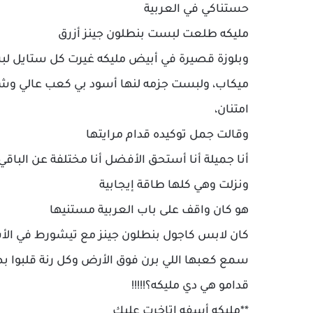
حستناكي في العربية
مليكه طلعت لبست بنطلون جينز أزرق
وبلوزة قصيرة في أبيض مليكه غيرت كل ستايل 
ميكاب، ولبست جزمه لنها أسود بي كعب عالي وش
امتنان،
وقالت جمل توكيده قدام مرايتها
أنا جميلة أنا أستحق الأفضل أنا مختلفة عن الباقي أ
ونزلت وهي كلها طاقة إيجابية
هو كان واقف على باب العربية مستنيها
كان لابس كاجول بنطلون جينز مع تيشورط في الأ
سمع كعبها اللي برن فوق الأرض وكل رنة قلبوا
قدامو هي دي مليكه؟!!!!!
**مليكه أسفه اتاخرت عليك