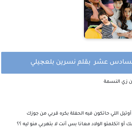
السادس عشر بقلم نسرين بلعچيلي
ان زي النسمة
 أوتيل اللي حاتكون فيه الحفلة بكره قربي من جوزك
أو اتكلمتو الولاد معانا بس أنت لا بتهربي منو ليه ؟؟