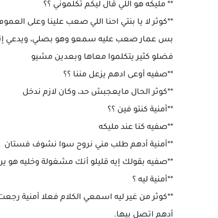
** مليكه هو اللي قال ليكم تكلموني ؟؟
**كوثر لا يا بنتي احنا اللي صعب علينا وعلى العمو
بس عمار صعب عليه سمعو وهو بصلي، ويدعي إنو ر
فضلو كثير يتكلموا معاها وبعدين مشيو
**صفيه أوعى ادهم يزعل مننا ؟؟
**كوثر الحال مايعجبش حد، وكان لازم ندخل
**أمنية كنتو فين ؟؟
**صفيه كنا عند مليكه
**أمنية أدهم طلب مني نروح سوا نشوف فستان
**صفيه بقولك إيه قليلو أنك مشغولة وخليه هو ير
**أمنية ليه ؟
**كوثر من غير ليه اسمعي الكلام فعلا أمنية رجعت
أدهم اتصل بيها.