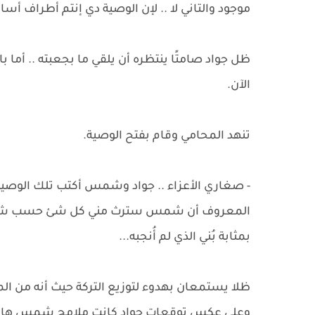
موجود والتاني لا .. لإن الوصية دي إنتم أطراف أسا
ظل جواد صامتًا ينتظره أن يلقي ما بجعبته .. أ
الآن.
تنهد المحامي وقام بفتح الوصية.
- صغاري الأعزاء .. جواد وشمس أكتب تلك الوصية و
المعروف أن شمس سترث مني كل شئ حسب شرع الل
بمثابة بُني الذي لم أُنجبه...
ظلا يستمعان بهدوء لتوزيع التركة حيث أنه من الم
وعلى عكس توقعات جواد كانت ملامح شمس هادئة وم