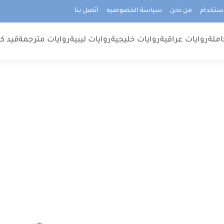
استخدام
من نحن
سياسة الخصوصيه
أتصل بنا
املة
روايات عراقية
روايات خليجية
روايات ليبية
روايات مترجمة
قيد كت