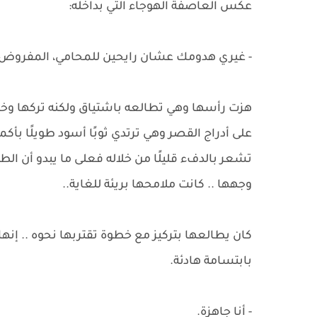
عكس العاصفة الهوجاء التي بداخله:
- غيري هدومك عشان رايحين للمحامي، المفروض 
هزت رأسها وهي تطالعه باشتياق ولكنه تركها وخرج 
على أدراج القصر وهي ترتدي ثوبًا أسود طويلًا بأكما
تشعر بالدفء قليلًا من خلاله فعلى ما يبدو أن ا
وجهها .. كانت ملامحها بريئة للغاية..
كان يطالعها بتركيز مع خطوة تقتربها نحوه .. إنه
بابتسامة هادئة.
- أنا جاهزة.