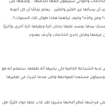
 الخادمات واللواتي سيبيقون معها لخدمتها .. وضعها على
 يسألها عن الكثير والكثير .. يعلم تمامًا أن كل أجوبة
ك؟ ومن والدُه؟ وكيف تركهما هكذا طوال تلك السنوات؟،
سك بيدها يمسد عليها بحنان تارة ويقبلها تارة أخرى، وأخيرًا
ن غرفتها وقابل إحدى الخادمات وأردف بهدوء:
يس لديه الشجاعة الكافية لكي يخبرها أنَه طفلها، ستعلم أنه هو
وسيكون مستعدا للمواجهة ولكن عندما تتريث في تفكيرها
لى فراشها تنظر أمامها بشرود لقد غاب عنها جواد كثيرًا، هل