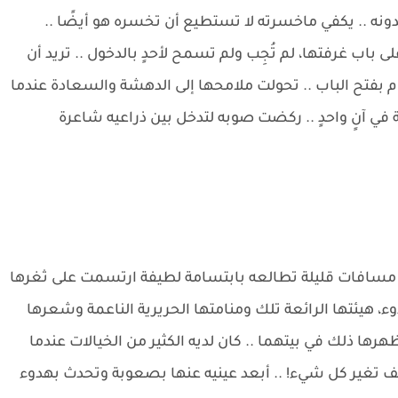
بدونه .. يكفي ماخسرته لا تستطيع أن تخسره هو أيضًا ..
 غرفتها، لم تُجِب ولم تسمح لأحدٍ بالدخول .. تريد أن
ام بفتح الباب .. تحولت ملامحها إلى الدهشة والسعادة عندما
في آنٍ واحدٍ .. ركضت صوبه لتدخل بين ذراعيه شاعرة
نه مسافات قليلة تطالعه بابتسامة لطيفة ارتسمت على ثغرها
وء، هيئتها الرائعة تلك ومنامتها الحريرية الناعمة وشعرها
ها ذلك في بيتهما .. كان لديه الكثير من الخيالات عندما
ف تغير كل شيء! .. أبعد عينيه عنها بصعوبة وتحدث بهدوء