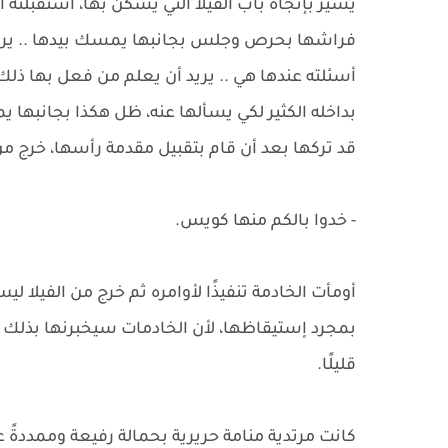
يسير بإتجاه باب الفيلا التي يسكن بها، استقبلته
فراشها بحرص وجلس بجانبها يمسك بيدها .. يريد أن
أسئلته عندها هي .. يريد أن يعلم من فعل بها ذل
بداخله الكثير لكي يسألها عنه، ظل هكذا بجانبها يم
قد تركها بعد أن قام بتقبيل مقدمة رأسها، خرج م
- خدوا بالكم منها كويس.
أومأت الخادمة تنفيذًا لأوامره ثم خرج من الفيلا ل
بمجرد إستيقاظها، لأن الخادمات سيخبرنها بذلك 
قليلًا.
كانت مرتدية منامة حريرية بحمالة رفيعة وممددةً ع