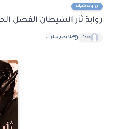
روايات شيقه
رواية ثأر الشيطان الفصل الحادي عشر 11 بق
Roka
منذ بضع سنوات