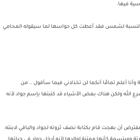
سية فيها.
ما بالنسبة لشمس فقد أعطت كل حواسها لما سيقوله المحامي
أنا أعلم تمامًا أنكما لن تخذلاني فيما سأقول .. من
ه ولكن هناك بعض الأشياء قد كتبتها بإسم جواد لأنه
فترض أن بهجت قام بكتابة نصف ثروته لجواد والباقي لابنته.
بتسمة كأنها ممتنة لوالدها لأنه أدخل جواد في حياتها.