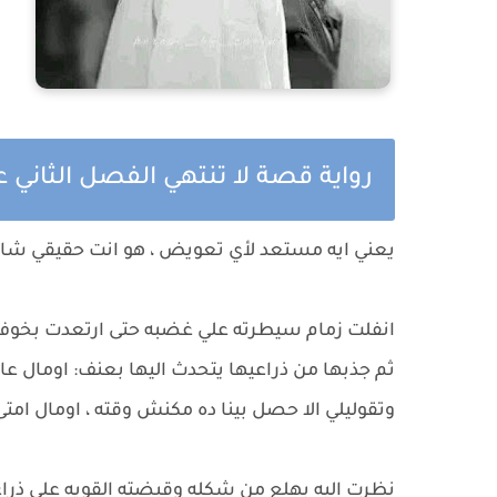
رواية قصة لا تنتهي الفصل الثاني ع
يعني ايه مستعد لأي تعويض ، هو انت حقيقي شايف
انفلت زمام سيطرته علي غضبه حتى ارتعدت بخوف 
ثم جذبها من ذراعيها يتحدث اليها بعنف: اومال عاي
وتقوليلي الا حصل بينا ده مكنش وقته ، اومال امتى
نظرت اليه بهلع من شكله وقبضته القويه علي ذر