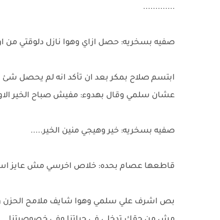
.............
صفيه بسخريه: حصل ازاي وهوا نازل دلوقتي من او
ابتسم صلاح بمكر بعد ان تأكد انه لم يحصل شئ
عشان سلمي وقال بهدوء: مفيش صباح الخير الا
صفيه بسخريه: خير وهيجي منين الخير.....
قاطعها عصام بحده: خلاص اخرسي مش عايز اس
بص اشرف علي سلمي وهوا شايف ملامح الحزن وا
مش من حقك تدخلي في حياتنا وفي خصوصيتنا