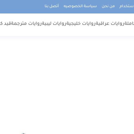
استخدام
من نحن
سياسة الخصوصيه
أتصل بنا
املة
روايات عراقية
روايات خليجية
روايات ليبية
روايات مترجمة
قيد كت