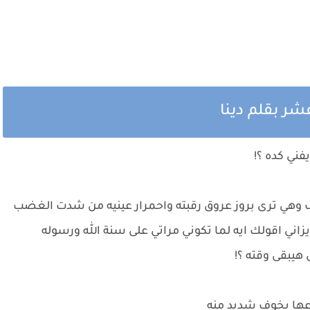
شر بقلم دينا
ني كده ؟!
وهي ترى بروز عروق رقبته واحمرار عينيه من شدت الغضب
زاني اقولك ايه لما تكوني مراتي على سنة الله ورسوله
 هيبقى وقته ؟!
اعها بخوف شديد منه