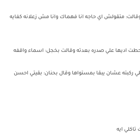
الت: متقولش اي حاجه انا فهماك وانا مش زعلانه كفايه
طت اديها علي صدره بعدته وقالت بخجل: اسماء واقفه
لي ركبته عشان يبقا بمستواها وقال بحنان: بقيتي احسن
تاكلي ايه