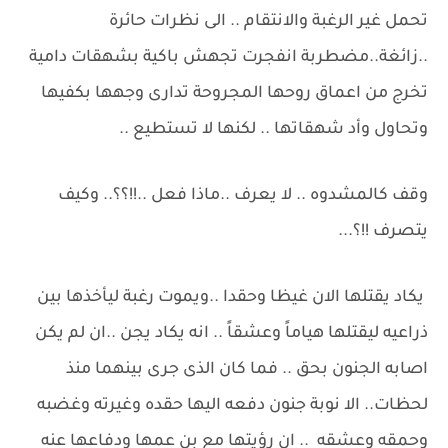
تحمل غير الرغبة والانتقام .. الى نظرات حائرة
..زائغة..مضطربة انفجرت تجهش باكية بشهقات دامية
تخرج من اعماق روحها المجروحة تدارى وجهها بكفيها
وتحاول وأد شهقاتها .. لكنها لا تستطيع ..
وقف كالمشدوه .. لا يعرف ..ماذا فعل ..!!؟؟.. وكيف
يتصرف !!؟...
يكاد يقتلها الان غيظا وحقدا ..ويموت رغبة ليأخذها بين
ذراعيه ليقتلها هياماً وعشقاً .. انه يكاد يجن ..ان لم يكن
اصابه الجنون بحق .. فما كان الذى جرى بينهما منذ
لحظات.. الا نوبة جنون دفعه اليها حقده وغيرته وغضبه
وحمقه وعشقه .. ان رؤيتها مع بن عمها ودفاعها عنه