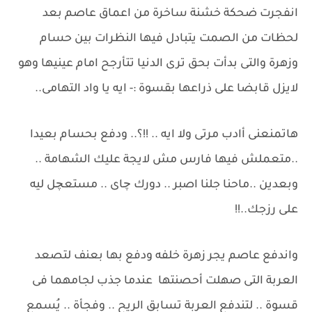
انفجرت ضحكة خشنة ساخرة من اعماق عاصم بعد
لحظات من الصمت يتبادل فيها النظرات بين حسام
وزهرة والتى بدأت بحق ترى الدنيا تتأرجح امام عينيها وهو
لايزل قابضا على ذراعها بقسوة :- ايه يا واد التهامى..
هاتمنعنى أادب مرتى ولا ايه .. !!؟.. ودفع بحسام بعيدا
..متعملش فيها فارس مش لايجة عليك الشهامة ..
وبعدين ..ماحنا جلنا اصبر .. دورك چاى .. مستعچل ليه
على رزجك..!!
واندفع عاصم يجر زهرة خلفه ودفع بها بعنف لتصعد
العربة التى صهلت أحصنتها عندما جذب لجامهما فى
قسوة .. لتندفع العربة تسابق الريح .. وفجأة .. يُسمع