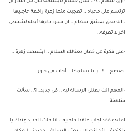
-أزى سهام ..!؟.. سأل حسام بابتسامة كان من النادر ان
ترتسم على محياه .. تعجبت منها زهرة رافعة حاجبيها
..انه بحق يعشق سهام .. ان مجرد ذكرها أبدله لشخص
اخر لا تعرفه..
-على فكرة هى كمان بعتالك السلام .. ابتسمت زهرة ..
-صحيح .. !!.. ربنا يسلمها .. أجاب فى حبور..
-المهم انت بعتلى الرسالة ليه .. فى جديد..!؟.. سألت
متلهفة
اما هو فقد اجاب عاقدا حاجبيه :- انا جلت الجديد عِندك يا