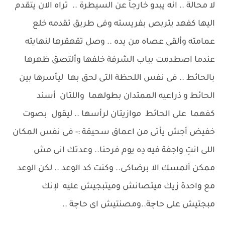
لا محالة .. انه يبدو خارجاً عن السيطرة .. تراه الان يتقدم
اليها كفهد يتربص بفريسته وفى طريق تقدمه خلع
عمامته وألقى عصاه من يده .. وصل تقهقرها لنهايته
عندما اصطدمت بباب الشرفة خلفها وألتصق ظهرها
بالحائط .. فى نفس اللحظة التى لحق بها ليأسرها بين
الحائط و ذراعيه الممتدان بطولهما واللتان أسند
كفهما على الحائط موازيتان لرأسها .. ليقول بصوت
خفيض أجش يأتى من اعماق سحيقة :- فى نفس المكان
اللى انتِ واجفة فيه دِه يوم فرحنا.. وعدتك انى مش
ممكن ألمسك الا برضاكى.. وكنت كد الوعد .. لكن الوعد
مع واحدة زيك ميتصانش وميتبجيش عليه لإنك
مبجتيش على حاچة..ومصنتيش اى حاچة ..