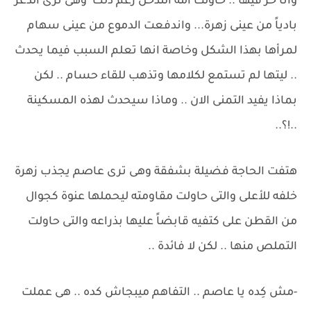
وانا حر فيها .. حاولت امه التدخل رغم ذلك وهى ترى الذعر
بادياً من عينى زهرة... واندفعت الدموع من عينى سهام
لمرأها بهذا الشكل وخاصة انها تعلم السبب فيما يحدث
.. ليتها لم تستمع لكلامها وتذهب للقاء حسام .. لكن
بماذا يفيد التمنى الان .. وماذا سيحدث لهذه المسكينة
..!؟..
هتفت الحاجة فضيلة بشفقة وهى ترى عاصم يجذب زهرة
خلفه للأعلى والتى حاولت مقاومته ليحملها عنوة كجوال
من القطن على كتفيه قابضاً عليها بذراعه والتى حاولت
التملص منها .. لكن لا فائدة ..
-مش كِده يا عاصم .. التفاهم ميبجاش كده .. هى عملت