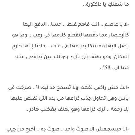
ما شفتكِ يا داكتورة..
-لا يا عاصم .. انت فاهم غلط .. حسا.. اندفع اليها
كالإعصار مما دفعها لتقطع كلامها فى رعب .. وها هو
يصل اليها ممسكا بذراعها فى عنف .. جاذبا إياها خارج
المكان وهو يهتف فى غل :- وچالك عين تدافعى عنيه
كمااان ..!!؟؟..
-انت مش راضى تفهم ولا تسمع حد ليه..!؟.. صرخت فى
يأس وهى تحاول جذب ذراعها من يده التى تقبض عليها
بلا رحمة .. ترك ذراعها وهو يهتف بغضب هادر ..
-انا مبسمعش الا صوت واحد .. صوت دِه .. أخرج من جيب