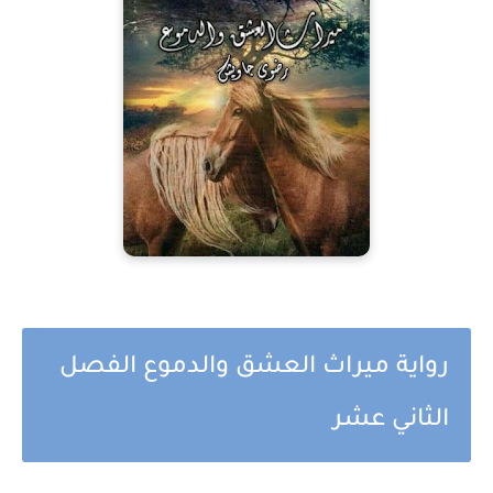
رواية ميراث العشق والدموع الفصل
الثاني عشر