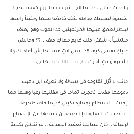
وانفلت عقال جدائلها التى تثير جنونه ليزرع كفيه فيهما
بقسوة ليمسك جدائله بكفه قابضا عليها ومثبتاً رأسها
لينظر لعمق عينيها المرتعبتين حد الموت وهو يهتف
منتشياً :- شفتى كنت كريم معاكِ كيف..!!؟؟ وحايش
عنيكِ نفسى كيف !!؟.. بس انتِ متستهليش أعاملك ولا
الأميرة وانتِ أخرك جارية .. ياااا بت التهامى ..
كانت لا تُزل تقاومه فى بسالة ولا تعرف أين ذهبت
دموعها فقدت تحجرت تماما فى مقلتيها رعبا وهلعا مما
يحدث .. استطاع بمهارة تكبيل كفيها خلف ظهرها
..فأصبحت لا تقاومه إلا بعصيان جسدها عن الإنصياع
لرغباته .. كان لسانها تعقده الصدمة .. لم تنطق بكلمة