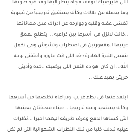
اللى هايرضيك! توقف فجأة ينظر اليها وقد هزه صوتها
وما يحمله من دلالات وكأنه يستفيق تدريجياً من غيبوبة
تغشى عقله وقلبه وجوارحه عن ادراك مدى معاناتها
..كانت لاتزل فى أسرها بين ذراعيه .. يتطلع لعمق
عينيها المقهورتين فى اضطراب وتشوش وهى تكمل
بنفس النبرة الهادرة :-خد اللى انت عاوزه وأعتقنى لوجه
الله... ان كان هو ده التمن اللى يرضيك ..خده وأدينى
حريتى بعيد عنك ..
ابتعد عنها فى بطء غريب وذراعاه تخلصها من أسرهما
وكأنه يستعيد وعيه تدريجيا .. عيناه معلقتان بعينيها
التى كساها الدمع وعرف طريقه اليهما اخيرا ...نظرات
عينيه تبدلت كليا من تلك النظرات الشهوانية التى لم تكن