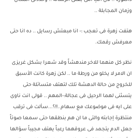
داكتورة .. لأن انتِ اللى بعتى الرسالة .. وحددتى المكان
وزمان المجابلة ..
هتفت زهرة فى تعجب :- انا مبعتش رسايل .. ده انا حتى
معرفش رقمك.
نظر كل منهما للاخر مندهشاً وقد شعرا بشكل غريزى
ان الامر لا يخلو من ورطة ما .. لكن زهرة كانت الأسبق
للخروج من حالة الدهشة تلك لتهتف متسائلة حتى
يتسثنى لهما الرحيل فى عجالة:-المهم .. قولى انت ناوى
على ايه فى موضوعك مع سهام..!!؟...سألت فى ترقب
منتظرة إجابته والتى ما ان هم بنطقها حتى سمعا صوتاً
جعل الدم يتجمد فى عروقهما رعباً يهتف مجيباً سؤالها