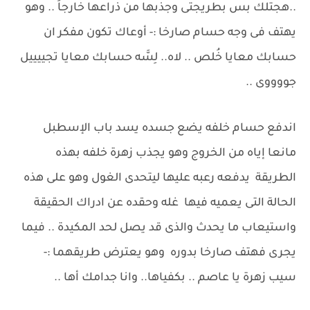
..هجتلك بس بطريجتى وجذبها من ذراعها خارجاً .. وهو
يهتف فى وجه حسام صارخا :- أوعاك تكون مفكر ان
حسابك معايا خُلص .. لاه.. لِسَّه حسابك معايا تجييييل
جووووى ..
اندفع حسام خلفه يضع جسده يسد باب الإسطبل
مانعا إياه من الخروج وهو يجذب زهرة خلفه بهذه
الطريقة يدفعه رعبه عليها ليتحدى الغول وهو على هذه
الحالة التى يعميه فيها غله وحقده عن ادراك الحقيقة
واستيعاب ما يحدث والذى قد يصل لحد المكيدة .. فيما
يجرى فهتف صارخا بدوره وهو يعترض طريقهما :-
سيب زهرة يا عاصم .. بكفياها.. وانا جدامك أها ..