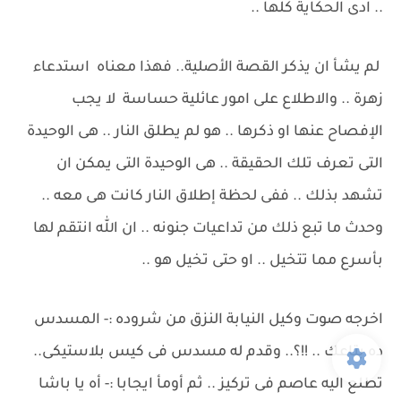
.. ادى الحكاية كلها ..
لم يشأ ان يذكر القصة الأصلية.. فهذا معناه استدعاء
زهرة .. والاطلاع على امور عائلية حساسة لا يجب
الإفصاح عنها او ذكرها .. هو لم يطلق النار .. هى الوحيدة
التى تعرف تلك الحقيقة .. هى الوحيدة التى يمكن ان
تشهد بذلك .. ففى لحظة إطلاق النار كانت هى معه ..
وحدث ما تبع ذلك من تداعيات جنونه .. ان الله انتقم لها
بأسرع مما تتخيل .. او حتى تخيل هو ..
اخرجه صوت وكيل النيابة النزق من شروده :- المسدس
ده بتاعك .. !!؟.. وقدم له مسدس فى كيس بلاستيكى..
تطلع اليه عاصم فى تركيز .. ثم أومأ ايجابا :- أه يا باشا