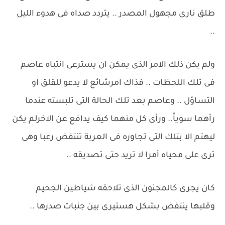
طلق نارى مجهول المصدر .. يتردد صداه فى هدوء الليل
..
ولم يكن ذلك الامر الذى يمكن ان يسترعى انتباه عاصم
فى تلك اللحظات .. فذاك امرشائع لا يدعو للقلق او
التساؤل .. وعاصم بعد تلك الحالة التى تلبسته عندما
رأهما سوياً.. ورأى كل منهما كيف يدافع عن الاخرلم يكن
ليهتم الا بتلك التى تجاوره فى العربة تنتفض رعبا وهى
ترى على محياه أمرا لا تريد حتى تصديقه ..
كان يجرى كالمجنون الذى تلاحقه شياطين الجحيم
وقلبها ينتفض بشكل هستيرى بين جنبات صدرها ..