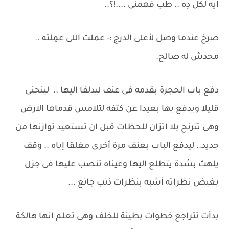
ايه لكل دِه .. طب فهمنى ....!؟..
صرخ عندما وصل لأعلى الدرج :- عملت اللى عمِلته ..
محدش له صالح.
دفع باب الحجرة بقدمه فى عنف ليدلفا اليها .. لينحنى
قليلا ويدفع بها بعيدا عن كتفه لتلامس قدماها الارض
وهى تترنح بلا اتزان للحظات قبل ان تستعيد توازنها من
جديد.. ليدفع الباب بعنف مرة أخرى مغلقا إياه .. وقف
يلهث بشدة يتطلع اليها وعيناه تنصب عليها فى جزل
بغيض نظراته أشبه بنظرات ذئب جائع ...
بدأت تتراجع خطوات بطيئة للخلف وهى تعلم انها هالكة