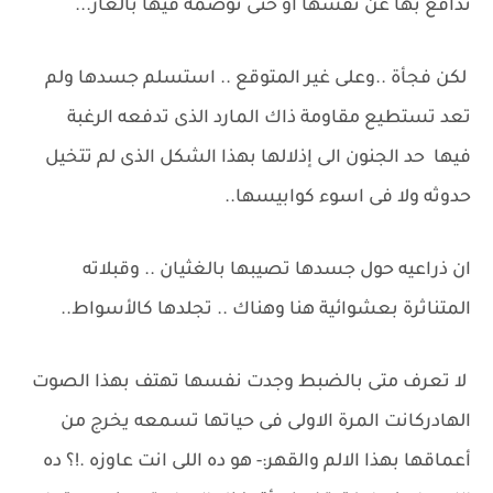
تدافع بها عن نفسها او حتى توصمه فيها بالعار...
لكن فجأة ..وعلى غير المتوقع .. استسلم جسدها ولم
تعد تستطيع مقاومة ذاك المارد الذى تدفعه الرغبة
فيها حد الجنون الى إذلالها بهذا الشكل الذى لم تتخيل
حدوثه ولا فى اسوء كوابيسها..
ان ذراعيه حول جسدها تصيبها بالغثيان .. وقبلاته
المتناثرة بعشوائية هنا وهناك .. تجلدها كالأسواط..
لا تعرف متى بالضبط وجدت نفسها تهتف بهذا الصوت
الهادركانت المرة الاولى فى حياتها تسمعه يخرج من
أعماقها بهذا الالم والقهر:- هو ده اللى انت عاوزه .!؟ ده