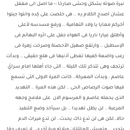
نبرة صوته بشكل وحشى صارخا :- ما اصل انى مغفل
عشان اصدج الكلام دِه .. هى خلصت على كِده وانتوا جبتوا
آخركم معايا يا ولاد التهامية .. ورفع مسدسه لأعلى
وأطلق عيارا ناريا فى الهواء جفل على اثره البهائم فى
الإسطبل .. وارتفع صهيل الأحصنة وصرخت زهرة فى
رعب واضعة كفيها تغطى أذنيها فى هلع حقيقى .. وبدأت
ترتجف وهى تتذكر تلك الليلة .. التى جاء اَهلها امام سرايّ
عاصم ..وبدأت المعركة.. كانت المرة الاولى التى تسمع
فيها صوت الرصاص الحى .. لكن هذه المرة .. التهديد
الذى يحمله عاصم و المرسوم الان على ملامح وجهه
المرعبة .. لن يظل تهديدا .. بل سيأخذ وضع التنفيذ
حالا..لكن هى لن تدع ذاك يحدث.. لن تدع ميراث الدم
يتجدد .. وتعيش العائلتان ويلاته مرة أخرى.. لا تعرف حقا