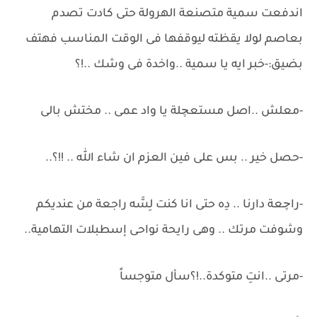
اندفعت سمية متصنعة الهرولة حتى كادت تصدم
بعاصم لولا يقظته ليوقفها فى الوقت المناسب فهتف
بضيق:-خبر ايه يا سمية ..واخدة فى وشك ..!؟
-معلش ..اصل مستعچلة يا واد عمى .. مختش بالى
-حصل خير .. بس على فين العزم ان شاء الله .. !!؟..
-راچعة دارنا .. دِه حتى انا كنت لِسَّه راجعة من عنديكم
وشوفت مرتك .. وهى رايحة نواحى إسطبلات التهامية..
-مرتى ..انتِ متوكدة..!؟سأل متوجساً