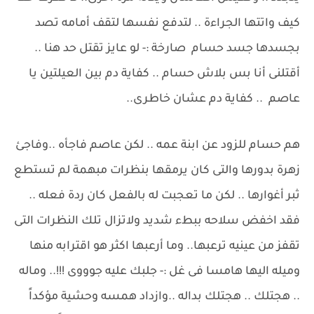
كيف واتتها الجراءة .. لتدفع نفسها لتقف أمامه تصد
بجسدها جسد حسام صارخة :- لو عايز تقتل حد هنا ..
أقتلنى أنا بس بلاش حسام .. كفاية دم بين العيلتين يا
عاصم .. كفاية دم عشان خاطرى..
هم حسام للزود عن ابنة عمه .. لكن عاصم فاجأه ..وفاجئ
زهرة بدورها والتى كان يرمقها بنظرات مبهمة لم تستطع
ثبر أغوارها .. لكن ما تعجبت له بالفعل كان ردة فعله ..
فقد اخفض سلاحه ببطء شديد ولاتزال تلك النظرات التى
تقفز من عينيه ترعبها.. وما أرعبها اكثر هو اقترابه منها
وميله اليها هامسا فى غل :- جلبك عليه جوووى !!!.. وماله
.. هجتلك .. هجتلك بداله ..وازداد همسه وحشية مؤكداً