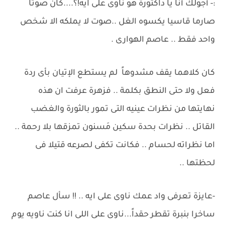
:- أجولك أنا يا داكتورة هو ناوى على ايه!؟....كان صوتا
صارما قاسيا يكسوه الغل ..صوت لا يملكه الا شخص
واحد فقط .. عاصم الهوارى .
كان كلاهما يقف مشدوهاً لم يستطع الإتيان بأى ردة
فعل ولا حتى النطق بكلمة .. فزهرة عرفت ان هذه
نهايتها من نظرات عينيه التى تمور بالثورة والغضب
القاتل .. نظرات بحدة سكين مَسنون تمزقها بلا رحمة ..
اما نظراته لحسام .. فكانت تكفى لصرعه قتيلا فى
لحظتها ..
-عايزة تعرفى واد عمك ناوى على ايه .. !! سأل عاصم
ساخرا بنبرة تقطر حقداً...ناوى على اللى انا كنت ناويه يوم