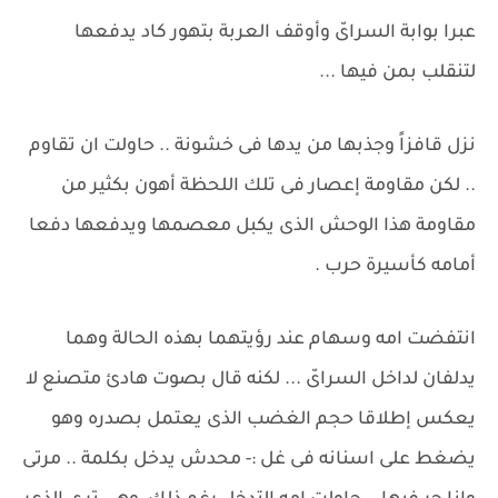
عبرا بوابة السراىّ وأوقف العربة بتهور كاد يدفعها
لتنقلب بمن فيها ...
نزل قافزاً وجذبها من يدها فى خشونة .. حاولت ان تقاوم
.. لكن مقاومة إعصار فى تلك اللحظة أهون بكثير من
مقاومة هذا الوحش الذى يكبل معصمها ويدفعها دفعا
أمامه كأسيرة حرب .
انتفضت امه وسهام عند رؤيتهما بهذه الحالة وهما
يدلفان لداخل السراىّ ... لكنه قال بصوت هادئ متصنع لا
يعكس إطلاقا حجم الغضب الذى يعتمل بصدره وهو
يضغط على اسنانه فى غل :- محدش يدخل بكلمة .. مرتى