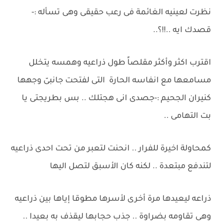
نظرت لعينيه الغائمة فى رعب حقيقى وهى تسأله :-
قصدك ايه ..!!؟..
اقترب اكثر وأكثر مقلصاً طول ذراعيه وهمسه يتخلل
مسامعها مع انفاسه الحارة التى لفتحت جانبىّ وجهها
كنيران الجحيم :-جصدى انى هجتلك .. بس بطريجتى يا
بت التهامى ..
كمحاولة اخيرة للفرار .. انحنت لتعبر من تحت احدى ذراعيه
لتندفع مبتعدة .. لكنه كان الأسبق لتصل اليها
ذراعه ليعيدها مرة أخرى لأسرها مطوقا إياها بين ذراعيه
وهى تقاومه بضراوة .. جذب حجابها ليقذف به بعيدا ..