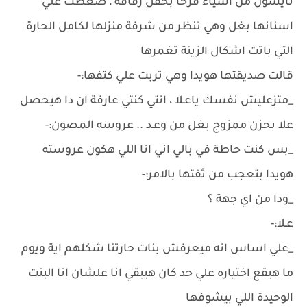
تايسون من اشياء فرحا بحفل زفافه ، ضغطت علي
اسنانها بغل وهي تنظر من شرفة منزلها لكامل الحارة
التي باتت اشكال الزينة تغمرها
قالت صديقتها هويدا وهي تربت علي كتفها:-
_متزعليش نفسك ياعـلا ، انتي كنتي عارفة ان دا هيحصل
علا بحزن ممزوج بغل من وعـد .. عروسه المصون:-
_بس كنت حاطة في بالي اني انا اللي هكون عروسته
هويدا بتعجب من ثقتها بالامر:-
_ودا من اي جهة ؟
عـلا:-
_علي اساس انه ميعرفش بنات حارتنا شكلهم اية ويوم
ما هيقع اختياره علي حد كان هيبقي انا علشان انا البنت
الوحيدة اللي بيشوفها