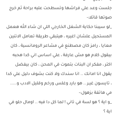
جلست وعـد علي فراشها وتسطحت عليه براحة ثم خرج
صوتها قائلا:-
_لو سيبنا حكاية الشغل الخارجي اللي ان شاء الله هعمل
المستحيل علشان اغيره ، هيتبقي طريقة تعامل الاتنين
معايا ، رامز كان مصطنع في مشاعر الرومانسية ، كان
بيقول كلام هو مش عارفة ، علي اساس اني كدا هحبه
اكتر ، مفكر ان البنات بتموت في المحن ، كان بيفضل
يقول انا امانك .. انا سنـدك ولا كنت بشوف دليل علي كدا
، تايسون غيـر .. هو بارد وغلس ورخم وقليل الادب و.....
مي هاتفة بزهول:-
_و اية ؟ هو لسة في تاني ! لما كل دا فيه .. اومال حلو في
اية ؟