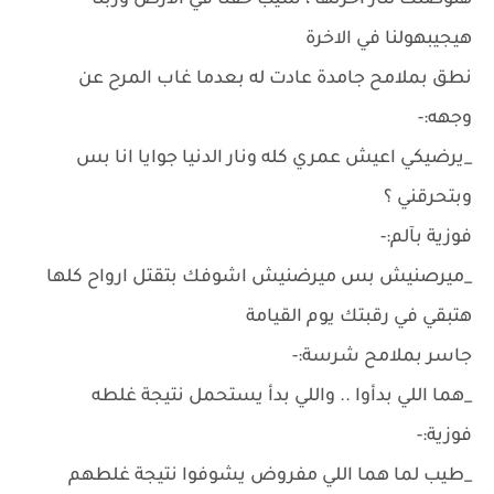
هتوصلك لنار اخرتها ، سيب حقنا في الارض وربنا
هيجيبهولنا في الاخرة
نطق بملامح جامدة عادت له بعدما غاب المرح عن
وجهه:-
_يرضيكي اعيش عمري كله ونار الدنيا جوايا انا بس
وبتحرقني ؟
فوزية بآلم:-
_ميرصنيش بس ميرضنيش اشوفك بتقتل ارواح كلها
هتبقي في رقبتك يوم القيامة
جاسر بملامح شرسة:-
_هما اللي بدأوا .. واللي بدأ يستحمل نتيجة غلطه
فوزية:-
_طيب لما هما اللي مفروض يشوفوا نتيجة غلطهم