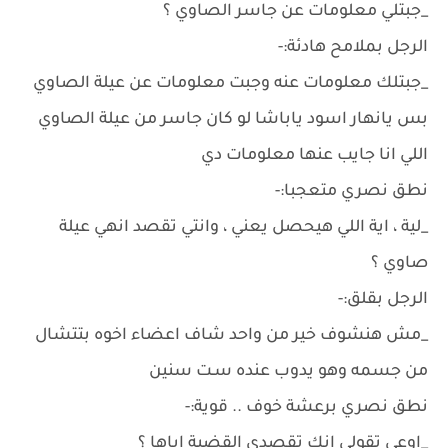
_جبتلي معلومات عن جاسر الصاوي ؟
الرجل بملامح هادئة:-
_جبتلك معلومات عنه وجبت معلومات عن عيلة الصاوي
بس يانهار اسود ياباشا لو كان جاسر من عيلة الصاوي
اللي انا جايب عنها معلومات دي
نطق نصري متعجبا:-
_لية ، اية اللي هيحصل يعني ، وانتي تقصد انهي عيلة
صاوي ؟
الرجل بقلق:-
_مش هنشوف خير من واحد شاف اعضاء اخوه بتتشال
من جسمه وهو يدوب عنده سـت سنين
نطق نصري برعشة خوف .. قوية:-
_اوعي تقولي انك تقصدي القضية اياها ؟