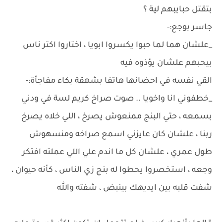
بتقتل حبايبهم لية ؟
جاسر بوجع:-
_علشان هما لما حبوا يكسروا ابويا ، اختاروا اكتر ناس
بيحبهم علشان يؤذوه فيه
القي نفسه في احضانها هاتفا بشهقة بكاء مفاجأة:-
_خطفوني انا واخويا .. صوت صراخ كريم لسة في ودني
بسمعه ، حتي البنج ممنعوش يصرخ ، اللي خلاه يصرخ
ربنا ، علشان كان عايزني اسمع صراخه ومنسهوش
طول عمري ، علشان كل ما اندم علي اللي عملته افتكر
وجعه ، استخصروا يحطوا له بنج زي الناس ، كأنه حيوان ،
شفت قلبه بين ايديهك بينبض ، شفته والله