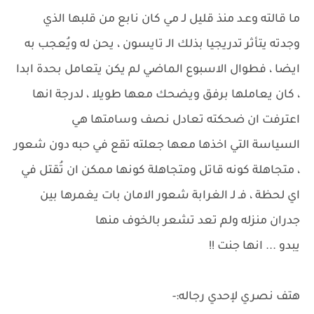
ما قالته وعـد منذ قليل لـ مي كان نابع من قلبها الذي
وجدته يتأثر تدريجيا بذلك الـ تايسون ، يحن له ويُعجب به
ايضا ، فطوال الاسبوع الماضي لم يكن يتعامل بحدة ابدا
، كان يعاملها برفق ويضحك معها طويلا ، لدرجة انها
اعترفت ان ضحكته تعادل نصف وسامتها هي
السياسة التي اخذها معها جعلته تقع في حبه دون شعور
، متجاهلة كونه قاتل ومتجاهلة كونها ممكن ان تُقتل في
اي لحظة ، فـ لـ الغرابة شعور الامان بات يغمرها بين
جدران منزله ولم تعد تشعر بالخوف منها
يبدو ... انها جنت !!
هتف نصري لإحدي رجاله:-