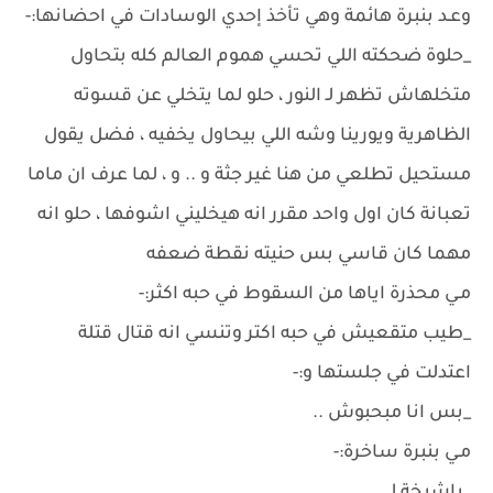
وعـد بنبرة هائمة وهي تأخذ إحدي الوسادات في احضانها:-
_حلوة ضحكته اللي تحسي هموم العالم كله بتحاول
متخلهاش تظهر لـ النور ، حلو لما يتخلي عن قسوته
الظاهرية ويورينا وشه اللي بيحاول يخفيه ، فضل يقول
مستحيل تطلعي من هنا غير جثة و .. و ، لما عرف ان ماما
تعبانة كان اول واحد مقرر انه هيخليني اشوفها ، حلو انه
مهما كان قاسي بس حنيته نقطة ضعفه
مـي محذرة اياها من السقوط في حبه اكثر:-
_طيب متقعيش في حبه اكتر وتنسي انه قتال قتلة
اعتدلت في جلستها و:-
_بس انا مبحبوش ..
مـي بنبرة ساخرة:-