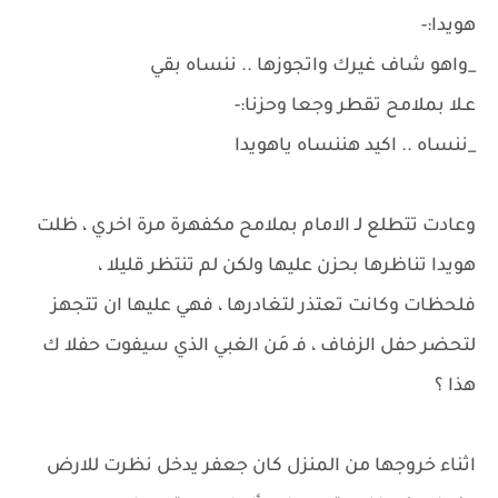
هويدا:-
_واهو شاف غيرك واتجوزها .. ننساه بقي
عـلا بملامح تقطر وجعا وحزنا:-
_ننساه .. اكيد هننساه ياهويدا
وعادت تتطلع لـ الامام بملامح مكفهرة مرة اخري ، ظلت
هويدا تناظرها بحزن عليها ولكن لم تنتظر قليلا ،
فلحظات وكانت تعتذر لتغادرها ، فهي عليها ان تتجهز
لتحضر حفل الزفاف ، فـ مَن الغبي الذي سيفوت حفلا ك
هذا ؟
اثناء خروجها من المنزل كان جعفر يدخل نظرت للارض