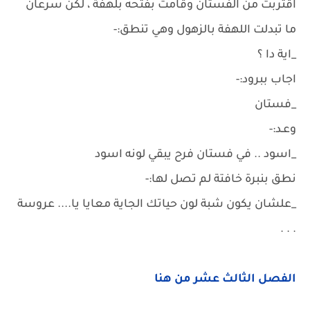
اقتربت من الفستان وقامت بفتحه بلهفة ، لكن سرعان
ما تبدلت اللهفة بالزهول وهي تنطق:-
_اية دا ؟
اجاب ببرود:-
_فستان
وعـد:-
_اسود .. في فستان فرح يبقي لونه اسود
نطق بنبرة خافتة لم تصل لها:-
_علشان يكون شبة لون حياتك الجاية معايا يا.... عروسة
. . .
الفصل الثالث عشر من هنا