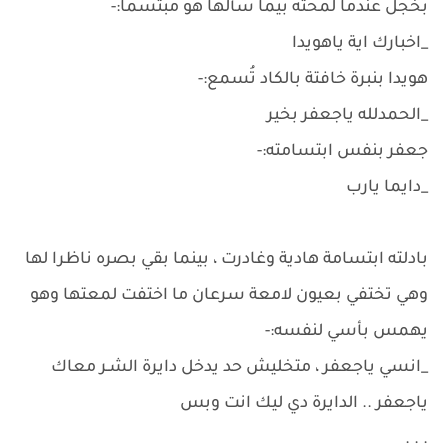
بخجل عندما لمحته بيما سألها هو مبتسما:-
_اخبارك اية ياهويدا
هويدا بنبرة خافتة بالكاد تُسمع:-
_الحمدلله ياجعفر بخير
جعفر بنفس ابتسامته:-
_دايما يارب
بادلته ابتسامة هادية وغادرت ، بينما بقي بصره ناظرا لها
وهي تختفي بعيون لامعة سرعان ما اختفت لمعتها وهو
يهمس بأسي لنفسه:-
_انسي ياجعفر ، متخليش حد يدخل دايرة الشـر معاك
ياجعفر .. الدايرة دي ليك انت وبس
. . .