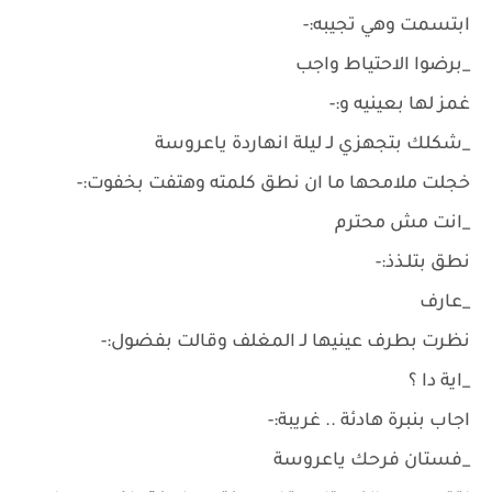
ابتسمت وهي تجيبه:-
_برضوا الاحتياط واجب
غمز لها بعينيه و:-
_شكلك بتجهزي لـ ليلة انهاردة ياعروسة
خجلت ملامحها ما ان نطق كلمته وهتفت بخفوت:-
_انت مش محترم
نطق بتلـذذ:-
_عارف
نظرت بطرف عينيها لـ المغلف وقالت بفضول:-
_اية دا ؟
اجاب بنبرة هادئة .. غريبة:-
_فستان فرحك ياعروسة