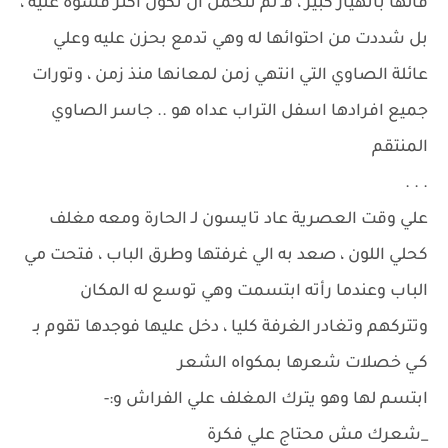
قالها بأنهيار كبير ، فـ لم تتحمل ان تكون اكثر قسوة عليه ،
بل شددت من احتوائها له وهي تدمع بحزن عليه وعلي
عائلة الصاوي التي انتهي زمن لمعانها منذ زمن ، وتورات
جميع افرادها اسفل التراب عداه هو .. جاسر الصاوي
المنتقم
. . .
علي وقت العصرية عاد تايسون لـ الحارة ومعه مغلف
كحلي اللون ، صعد به الي غرفتها وطرق الباب ، فتحت مي
الباب وعندما رأته ابتسمت وهي توسع له المكان
وتتركهم وتغادر الغرفة كليا ، دخل عليها فوجدها تقوم بـ
كـي خصلات شعرها بمكواه الشعر
ابتسم لها وهو يترك المغلف علي الفراش و:-
_شعرك مش محتاج علي فكرة