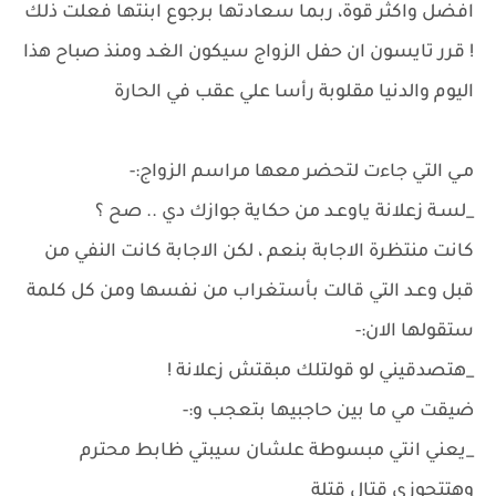
افضل واكثر قوة، ربما سعادتها برجوع ابنتها فعلت ذلك
! قرر تايسون ان حفل الزواج سيكون الغـد ومنذ صباح هذا
اليوم والدنيا مقلوبة رأسا علي عقب في الحارة
مـي التي جاءت لتحضر معها مراسم الزواج:-
_لسـة زعلانة ياوعـد من حكاية جوازك دي .. صح ؟
كانت منتظرة الاجابة بنعم ، لكن الاجابة كانت النفي من
قبل وعـد التي قالت بأستغراب من نفسها ومن كل كلمة
ستقولها الان:-
_هتصدقيني لو قولتلك مبقتش زعلانة !
ضيقت مي ما بين حاجبيها بتعجب و:-
_يعني انتي مبسوطة علشان سيبتي ظابط محترم
وهتتجوزي قتال قتلة