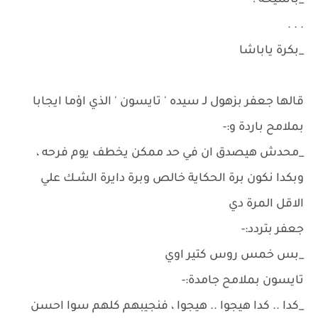
_باشيخة !
. . .
_بكرة ياباشا
قالها جعفر بزهول لـ سيده ' تايسون ' الذي اؤما ايجابا
بملامح باردة و:-
_محدش هيصدق ان في حد ممكن يخطف يوم فرحه ،
وبكدا نكون برة الحكاية خالص وبرة دايرة الشـك علي
الاقل المرة دي
جعفر بتردد:-
_بس خمس روس كتير اوي
تايسون بملامح جامدة:-
_كدا .. كدا هيجوا .. هيجوا ، فنجيبهم كلهم سوا احسن