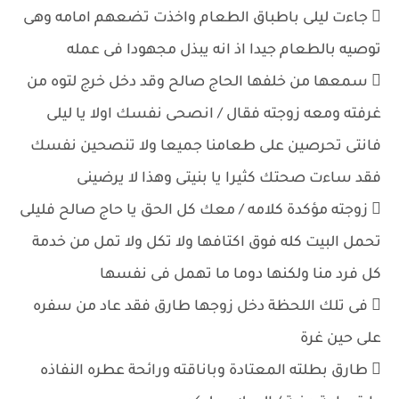
 جاءت ليلى باطباق الطعام واخذت تضعهم امامه وهى
توصيه بالطعام جيدا اذ انه يبذل مجهودا فى عمله
 سمعها من خلفها الحاج صالح وقد دخل خرج لتوه من
غرفته ومعه زوجته فقال / انصحى نفسك اولا يا ليلى
فانتى تحرصين على طعامنا جميعا ولا تنصحين نفسك
فقد ساءت صحتك كثيرا يا بنيتى وهذا لا يرضينى
 زوجته مؤكدة كلامه / معك كل الحق يا حاج صالح فليلى
تحمل البيت كله فوق اكتافها ولا تكل ولا تمل من خدمة
كل فرد منا ولكنها دوما ما تهمل فى نفسها
 فى تلك اللحظة دخل زوجها طارق فقد عاد من سفره
على حين غرة
 طارق بطلته المعتادة وباناقته ورائحة عطره النفاذه