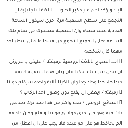
 ايوب يتابع حركة خروج السياح لقضاء نزهاتهم فى تلك
البلد ويؤكد لهم عبر مكبر الصوت باللغة الانجليزية ان
التجمع على سطح السفينة مرة اخرى سيكون الساعة
الحادية عشر مساء وان السفينة ستتحرك فى تمام تلك
الساعة وعلى الجميع التجمع من قبلها وانه لن ينتظر احد
مهما كان شخصه
 احد السياح باللغة الروسية لرفيقته / عليكى يا عزيزتى
ان تنهى سياحتك مبكرا فان ربان هذه السفينه اعرفه
جيدا جاد جدا وحاد جدا وان تاخرنا ثانية واحده سيقلع دوننا
 رفيقته / ايعقل ان يقلع دون وصول احد الركاب ؟
 السائح الروسى / نعم واكثر من هذا فقد ترك صديقى
ذات مرة وهو فى احدى موانىء هولندا واقلع وكان دافعه
الم يحافظ هو على مواعيده فلا يجب على ان اعطل من