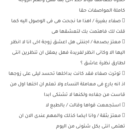
حلاوة طعامها فيالا حظ اخى بها فهى ونعم الزوجة
كاملة المواصفات حقا
 صفاء بغيرة / اهذا ما نجحت هى فى الوصول اليه كما
قلت لك فاهتمت بك لتعشقها هى
 معتز بصدمة / اجننتى هل اعشق زوجة اخى انا لا انظر
اليها الا وكانى انظر لفريدة فهل يعقل ان تنظرين انتى
لطارق نظرة عاشق ؟
 توترت صفاء فقد كانت بداخلها تحسد ليلى على زوجها
اذ انه بارع فى معاملة النساء ولا تعلم ان اختها اول من
قاست من جفاءه ولكنها لا تشتكى ابدا
 استجمعت قواها وقالت / بالطبع لا
 معتز بثقة / وانا ايضا كذلك والمهم عندى الان ان
تهتمى انتى بكل شئونى من اليوم