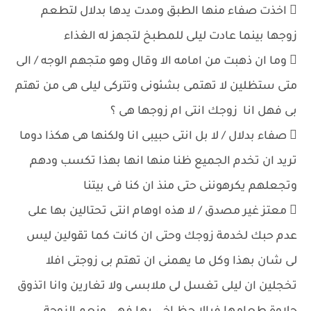
 اخذت صفاء منها الطبق ومدت يدها بدلال لتطعم
زوجها بينما عادت ليلى للمطبخ لتجهز له الغذاء
 وما ان ذهبت من امامه الا وقال وهو متجهم الوجه / الى
متى ستظلين لا تهتمى بشئونى وتتركى ليلى هى من تهتم
بى فهل انا زوجك انتى ام زوجها هى ؟
 صفاء بدلال / لا بل انتى حبيبى انا ولكنها هى هكذا دوما
تريد ان تخدم الجميع ظنا منها انها بهذا تكسب ودهم
وتجعلهم يكرهوننى حتى منذ ان كنا فى بيتنا
 معتز غير مصدق / لا هذه اوهام انتى تحتالين بها على
عدم حبك لخدمة زوجك وحتى ان كانت كما تقولين ليس
لى شان بهذا وكل ما يهمنى ان تهتم بى زوجتى افلا
تخجلين ان ليلى تغسل لى ملابسى ولا تغارين وانا اتذوق