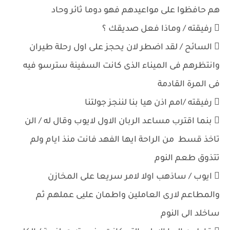
هم حافظوا على مواعيدهم فهو دوما ثائر وحاد
 رفيقته / وماذا فعل صديقك ؟
 السائح / لقد اضطر لان يحجز على اول رحلة طيران
وانتظرهم فى الميناء الذى كانت السفينة سترسو فيه
فى المرة القادمة
 رفيقته /امم اذن هيا بنا لننجز جولتنا
 بنما اقترب مساعد الربان الاول لايوب وقال له / الن
تاخذ قسط من الراحة ايها الفهد فانت منذ ايام ولم
تتذوق طعم النوم
 ايوب / ساذهب اولا لامر سريعا على المخازن
والمطاعم لارى العاملين واطمان عليى عملهم ثم
ساخلد الى النوم