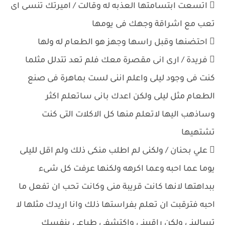
 اتسعت ابتسامتها العذبه له وقالت / اميرتك تنسى اى
تعب مع اشراقة وجهك فى يومها
 احتضنها وقبل راسها وجهز هو الطعام له ولها
 فريدة / ارى انى مقصرة معك فلم تعد تتدلل مثلما
كنت فى وجود ليلى واعلم اننى لست بماهرة فى صنع
الطعام مثل ليلى ولكن اعدك بانى ساتعلم اكثر
وساذهب اليها لاتعلم منها كل الاكلات التى كنت
تشتهيها
 علي بحنان / ولكنى لم اطلب منكى ذلك ولم اقل لليلى
يوما عما احبه وعما اكرهه ولكنها عرفت كل شىء
ببداهتها لانها كانت قريبة منى وكانت تحب ان تفعل ما
احبه فترقبت ان تعلم بفراستها ذلك وانا اريدك مثلها لا
تسالينى ولكن راقبينى واكتشفى طباعى بنفسك