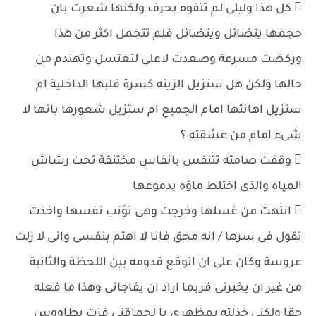
 كل هذا وليلى لم تتفوه بحرف ولكنها شعرت بان
حجمها يتضائل ويتضائل فلم تتحمل اكثر من هذا
وركضت مسرعة وصعدت لاعلى لتغتسل وتهندم من
حالها ولكن هل ستزيل الزينه كسرة قلبها الداخلية ام
ستزيل اهانتها امام الجميع ام ستزيل شعورها بانها لا
شىء امام من عشقته ؟
 وقفت صامته تتنفس بانفاس مختنقة تحت رشاش
المياه والذى اختلط ماؤه بدموعها
 انتهت من غسلها وخرجت وهى تؤنب نفسها واخذت
تقول فى سرها / انه محق فانا لا اهتم بنفسى وانى لا زلت
عروسة وكان على ان اتوقع قدومه بين اللحظة والثانية
من غير ان يخبرنى فربما اراد ان يفاجانى وهذا ما فعله
حقا ولكنى خذلته بمظهرى يا لحماقتى فزت بطاووس