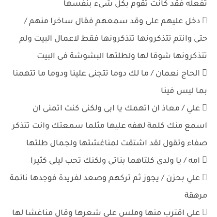
تفعله فقد كانت تقوم بكل شىء بنفسها
 دخل عليهم على وقد سمعهم فقال ساخرا منهم /
حتى وانتم تتذكرونها تتذكرونها فقط لاعمال البيت ولم
تتذكرونها شوقا لها ولطلتها البشوشة فى البيت
 الحاج نعمان / ما لك دوما تتجنى علينا ودوما ما تتهمنا
بما ليس فينا
 علي / معاذ ان اتهمك يا ابى ولكنى كنت اتمنى ان
اسمع منك كلمة لهفه عليها مثلما سمعتك وانت تتذكر
صفاء وتقول لقد اشتقت لمناغشتها ولجمال طلتها
 امه / يا ولدى كلتاهما بناتى ولكنك تحب ليلى كثيرا
 علي بحزن / يجوز ثم تركهم وصعد لفريدة فوجدها نائمة
مرهقة
 علي اقترب منها وملس على شعرها وقال مناغشا لها