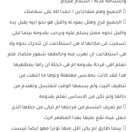
وابتسامة عذبة / السلام عليكم
 الجميع وهم متفاجاين / حمدا لله على سلامتك
 الجميع فرح وهلل بعودته واقبل هو نحو ابيه يقبل يده
واقبل نحوه معتز يسلم عليه ويرحب بقدومه بينما ليلى
تسمرت فى مكانها لا هى استطاعت ان تتحرك نحوه ولا
هى استطاعت ان تهرب منه وخالطها شعور متضاد فلم
تعلم اهى فرحة بقدومه ام هى خجلة ان راها بمظهرها
هذا فقد كانت بملابس مهلهلة وتوها ما انتهت من
تنظيف البيت ولم يسعها الوقت لتغتسل وتهندم من
حالها ولم تكن من الاساس تعلم بقدومه
 لم تعرف اتبتسم من فرحتها ام تبكى من حظها الذى
جعل عينه تقع عليها بهذا المظهر الرث
 بينما طارق لم يكن اقل منها توترا فهو ايضا تيبست