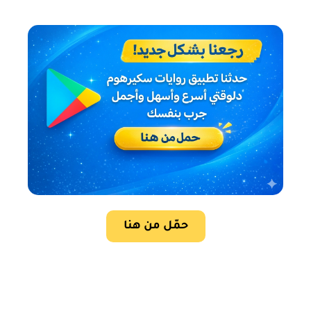
حمّل من هنا