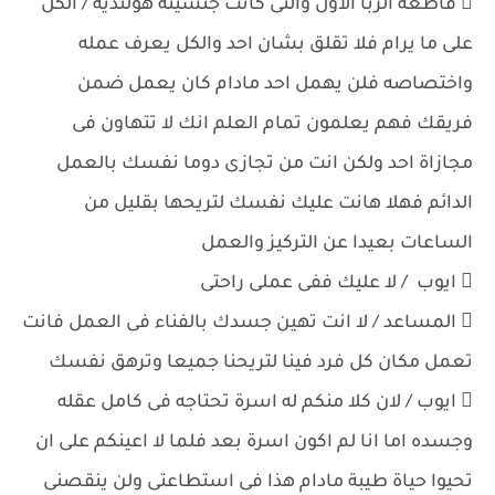
 قاطعه الربا الاول والتى كانت جنسيته هولندية / الكل
على ما يرام فلا تقلق بشان احد والكل يعرف عمله
واختصاصه فلن يهمل احد مادام كان يعمل ضمن
فريقك فهم يعلمون تمام العلم انك لا تتهاون فى
مجازاة احد ولكن انت من تجازى دوما نفسك بالعمل
الدائم فهلا هانت عليك نفسك لتريحها بقليل من
الساعات بعيدا عن التركيز والعمل
 ايوب / لا عليك ففى عملى راحتى
 المساعد / لا انت تهين جسدك بالفناء فى العمل فانت
تعمل مكان كل فرد فينا لتريحنا جميعا وترهق نفسك
 ايوب / لان كلا منكم له اسرة تحتاجه فى كامل عقله
وجسده اما انا لم اكون اسرة بعد فلما لا اعينكم على ان
تحيوا حياة طيبة مادام هذا فى استطاعتى ولن ينقصنى