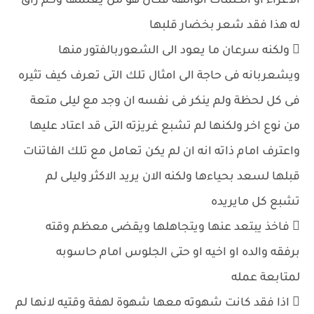
الاغراء او الكلمات الوالهة فكان هو من يعلمها وكم راق
له هذا فقد شعر بخضار قلبها
 ولكنه سرعان ما يعود الى الشعوربالفتور منها
ويشعربانه فى حاجة الى امثال تلك التى تعرف كيف تثيره
فى كل لحظة ولم ينكر فى نفسه ان وجد مع ليلى متعة
من نوع اخر ولكنها لم تشبع غريزته التى قد اعتاد عليها
واعترف امام ذاته انه ان لم يكن تعامل مع تلك الفاتنات
قبلها لسعد بحياءها ولكنه الان يريد الاكثر وليلى لم
تشبع كل مايريده
 فاخذ يبتعد عنها ويتجاهلها ويقضى معظم وقته
برفقه والده او اخيه او حتى الجلوس امام حاسوبه
لمتابعة عمله
 اذا فقد كانت شهوته معها شهوة لهفة وقتيه لانها لم