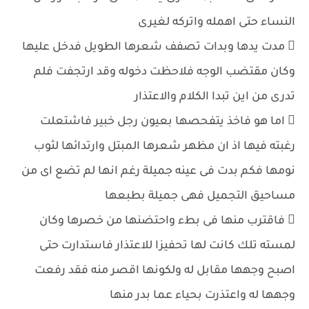
النساء حتى اهمله واتركه لغيرى
 مدت يدها وبدات تصفف شعرها الطويل فدخل عليها
وكان مقتضب الوجه فلاحظت دخوله وقد ارتجفت فلم
تدرى من اين تبدا الكلام والاعتذار
 اما هو فاخذ يتفحصها بعيون رجل خبير فاشتعلت
رغبته فيها اذ ان مظهر شعرها المبتل وارتدائها لثوب
نومها فكم بدت فى عينه جميلة رغم انها لم تضع اى من
مساحيق التجميل فهى جميلة بطبعها
 فاقترب منها فى بطء واحتضنها من خصرها وكان
لمسته تلك كانت لها تحفيزا للاعتذار فاستدارت حتى
اصبح وجهها مقابل له ولكونها اقصر منه فقد رفعت
وجهها له واعتذرت بحياء عما بدر منها