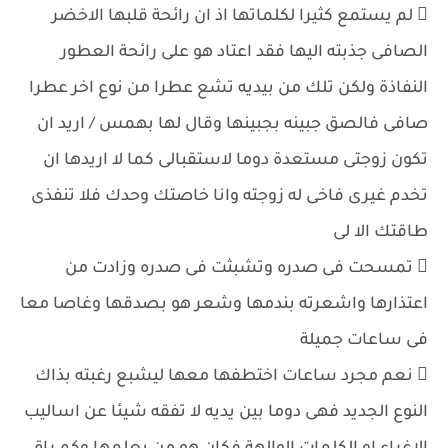
 لم يستمع كثيرا لكلماتها اذ ان رائحة قلبها الاخضر
الصافى جذبته اليها فقد اعتاد هو على رائحة العطور
النفاذة ولكن تلك من بيديه تشع عطرا من نوع اخر عطرا
صافى فالصق جبينه بجبينها وقال لها بهمس / اريد ان
تكون زوجتى مستعدة دوما لاستقبالى كما لا اريدها ان
تخدم غيرى فاخى له زوجته وانا خاصتك وحدك فلا تنفذى
طاقتك الا لى
 تمسحت فى صدره وتشبثت فى صدره وزادت من
اعتذارها واشعرته بندمها وشعر هو بصدقها وغاصا معا
فى ساعات جميلة
 نعم مجرد ساعات اختطفها معها ليشبع رغبته بذاك
النوع الجديد فهى دوما بين يديه لا تفقه شيئا عن اساليب