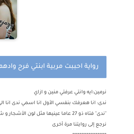
رواية احببت مربية ابنتي فرح واده
نرمين:ايه وانتي عرفتي منين و ازاي
ندى: انا هعرفك بنفسي الأول انا اسمي ندى انا ال
"ندى" فتاه ذو 27 عاما عينيها مثل لون الأشجار و شعرها اسود و قصير و طولها في حدود المتوسط
نرجع إلى روايتنا مرة أخرى