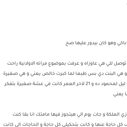
اكي وهو كان بيدور عليها صح
 توصل للي هي عاوزاه و عرفت بموضوع مراته الاولانية راحت
و هي البنت دي بس طبعا لما كبرت خالص يعني و هي صغيرة
لغاية سن ال 17 في الشارع من 18 ل 20 كانت فتاه ليل لمحمود ده و 21 لآخر العمر كانت في عشة صغيرة بتفكر
ا يعني
 الملكة و جات يوم الي هيتجوز فيها مامتك انا بقا كنت
ن من و هي عندها 21 سنة واعرف كل حاجة عنها و كانت بتحكيلي كل حاجة و الحاجات الي كانت