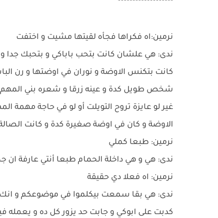
*******************
نرمين:اه فكراها فجأه لقيتها مشيت و اختفت
ندى: هي علشان كانت بتحب باباكي و بتحبك جدا و
كانت بتكنس الاوضة و نوران في اوضتها و رن الباب
شخص طويل كدة و عينه زرقا و شعره بني المهم 
غير لو عايزة تروح التويلت أو لو في حاجة مهمة
الاوضة و كان في اوضة صغيرة كدة و كانت الصالة ا
نرمين: طبعا كملي
ندى: هي و هي داخلة الحمام طبعا أنتي عارفة ا
نرمين: اه فعلا دي حقيقة
ندى: هي بقا سمعت بيكلموا في موضوعكم و انك م
كدبت على ابوكي و جابت حد يزور كل ده و يعمله ف