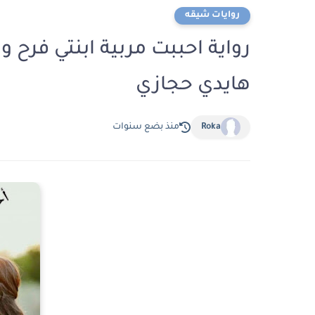
روايات شيقه
هايدي حجازي
Roka
منذ بضع سنوات