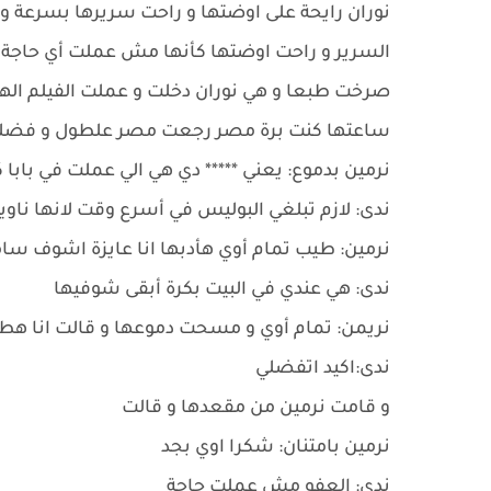
نوران رايحة على اوضتها و راحت سريرها بسرعة و 
السرير و راحت اوضتها كأنها مش عملت أي حاجة 
صرخت طبعا و هي نوران دخلت و عملت الفيلم الهند
ساعتها كنت برة مصر رجعت مصر علطول و فضلت أر
نرمين بدموع: يعني ***** دي هي الي عملت في بابا 
ندى: لازم تبلغي البوليس في أسرع وقت لانها ناو
نرمين: طيب تمام أوي هأدبها انا عايزة اشوف سا
ندى: هي عندي في البيت بكرة أبقى شوفيها
نريمن: تمام أوي و مسحت دموعها و قالت انا هط
ندى:اكيد اتفضلي
و قامت نرمين من مقعدها و قالت
نرمين بامتنان: شكرا اوي بجد
ندى: العفو مش عملت حاجة