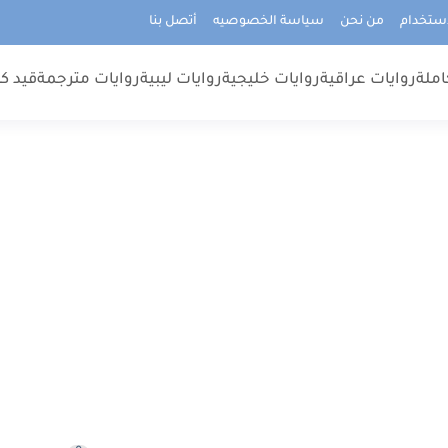
استخدام
من نحن
سياسة الخصوصيه
أتصل بنا
املة
روايات عراقية
روايات خليجية
روايات ليبية
روايات مترجمة
قيد كت