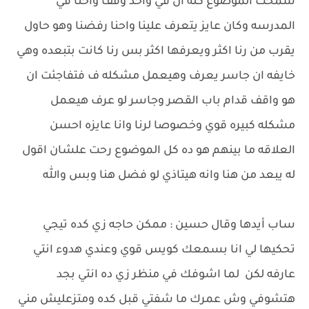
سمحت الموضوع كله ان في واحد وقف واحنا في
المدرسه وكان عايز يتعرف علينا واحنا رفضنا وهو حاول
يقرب من رنا اكثر ويعرفها اكثر بس رنا كانت بتبعده وهي
خايفه ان جاسر يعرف وهيعمل مشكله ف فتفاجئت ان
هو واقف قدام باب القصر وجاسر لو عرف هيعمل
مشكله كبيره قوي وخصوصا لرنا وانا عايزه احسن
العلاقه ما بينهم هو ده كل الموضوع رحت علشان اقول
له يبعد من هنا وانه هيتاذي لو فضل هنا وبس والله
ساب أيدها وقال حسين : ممكن حاجه زي كده تيجي
تحكيها لي انا بسمعك كويس قوي وعندي هدوء انتي
عارفه لكن لما اشوفك في منظر زي ده انتي بجد
هتشوفي وش عمرك ما شفتي قبل كده ومتزعليش مني