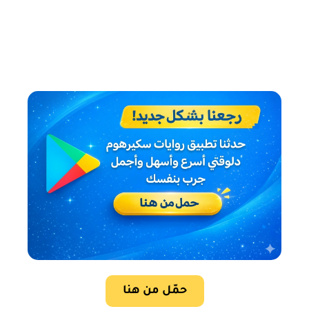
حمّل من هنا