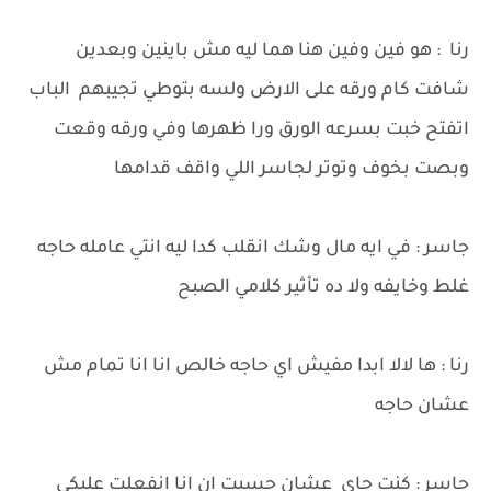
رنا : هو فين وفين هنا هما ليه مش باينين وبعدين
شافت كام ورقه على الارض ولسه بتوطي تجيبهم الباب
اتفتح خبت بسرعه الورق ورا ظهرها وفي ورقه وقعت
وبصت بخوف وتوتر لجاسر اللي واقف قدامها
جاسر : في ايه مال وشك انقلب كدا ليه انتي عامله حاجه
غلط وخايفه ولا ده تأثير كلامي الصبح
رنا : ها لالا ابدا مفيش اي حاجه خالص انا انا تمام مش
عشان حاجه
جاسر : كنت جاي عشان حسيت ان انا انفعلت عليكي