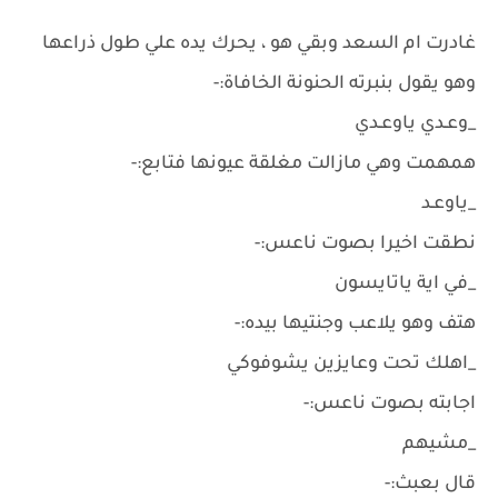
غادرت ام السعد وبقي هو ، يحرك يده علي طول ذراعها
وهو يقول بنبرته الحنونة الخافاة:-
_وعـدي ياوعـدي
همهمت وهي مازالت مغلقة عيونها فتابع:-
_ياوعـد
نطقت اخيرا بصوت ناعس:-
_في اية ياتايسون
هتف وهو يلاعب وجنتيها بيده:-
_اهلك تحت وعايزين يشوفوكي
اجابته بصوت ناعس:-
_مشيهم
قال بعبث:-