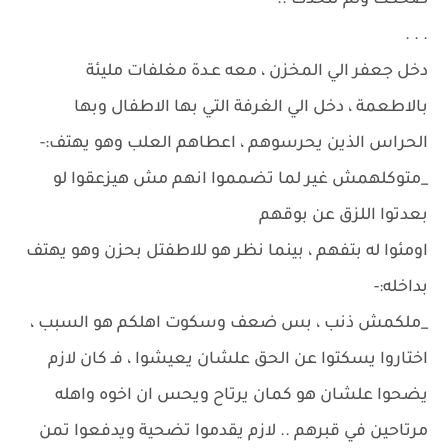
ضحكت ولم تتحدث ..
. . .
دخل جعفر الي المخزن ، معه عـدة مغلفات مليئة
بالاطعمة ، دخل الي الغرفة التي بها الاطفال وبها
الحراس الذين يحرسوهم ، اعطاهم العلب وهو يهتف:-
_متوكلهمش غير لما تضمموا انهم مش هيزعقوا لو
بعدتوا اللزق عن بوقهم
اومئوا له بتفهم ، بينما نظر هو للاطفتل بحزن وهو يهتف
بداخله:-
_ملكمش ذنب ، بس ضعف وسكوت اهلكم هو السبب ،
اختاروا يسكتوا عن الحق علشان يعيشوا ، فـ كان لازم
يضحوا علشان هو كمان يرتاح ويحس ان اخوه واهله
مرتاحين في قبرهم .. لازم يقدموا تضحية ويدفعوا تمن