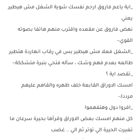
_اية ياعم فاروق ارحم نفسك شوية الشغل مش هيطير
يعني
نهض فاروق عن مقعده واقترب منهم هاتفا بصوته
القوي:-
_الشغل فعلا مش هيطير بس في رقاب انهاردة هتطير
طالعه بعدم فهم وشـك ، سأله فتحي بنبرة متشككة:-
_تقصد اية ؟
امسك الاوراق القابعة خلف ظهره والقاهم عليهم
مرددا:-
_اقروا دول وهتفهموا
كل منهم امسك بعض الاوراق وقرأها بحيرة سرعان ما
تغيرت الحيرة الي توتر ثم الي .. غضب