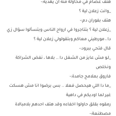
هتف عصام في محاولة منه ان يهديه:-
_وانت زعلان لية ؟
هتف بفوران دم:-
_زعلان لية ؟ بتتاجروا في ارواح الناس وبتسألوا سؤال زي
دا ، مورطيني معاكم وبتقولولي زعلان لية ؟
قال فتحي ببرود:-
_لـو مش عايز من الشغل دا .. بلاها ، نفض الشراكة
ونخلص
فاروق بملامح جامدة:-
_ما دا اللي هيحصل فعلا .. بس برضوا انا مش هسكت
غير لما اوديكم في داهية
رمقوه بقلق حاولوا اخفاءه وقد هتف احدهم بلامبالاة
مصطنعة:-