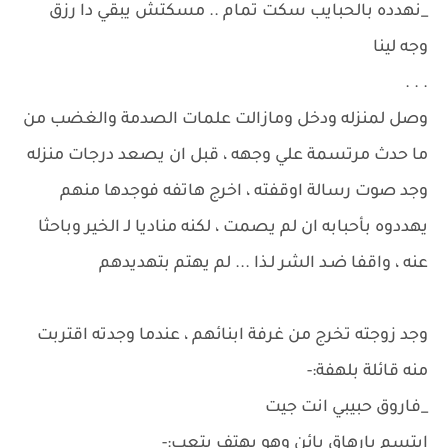
_نهدده بالحبايب سكت تمام .. مسكتش يبقي دا رزق
وجه لينا
. . .
وصل لمنزله ودخل ومازالت علمات الصدمة والغضب من
ما حدث مرتسمة علي وجهه ، قبل ان يصعد درجات منزله
وجد صوت رسالة اوقفته ، اخرج هاتفه فوجدها منهم
يهددوه بأحبابه ان لم يصمت ، لكنه مناديا لـ الخير وباحثا
عنه ، واقفا ضـد الشر لـذا ... لم يهتم بتهديدهم
وجد زوجته تخرج من غرفة ابنائهم ، عندما وجدته اقتربت
منه قائلة بلهفة:-
_فاروق حبيبي انت جيت
ابتسم بارهاق بائن وهو يهتف بتعب:-