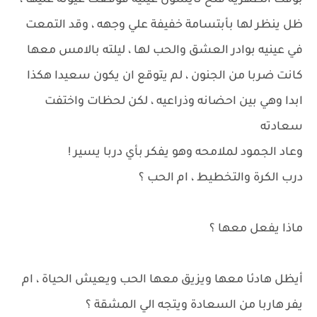
بوقت الظهرية فتح تايسون عينيه فوقعت عيونه عليها ،
ظل ينظر لها بأبتسامة خفيفة علي وجهه ، وقد التمعت
في عينيه بوادر العشق والحب لها ، ليلته بالامس معها
كانت ضربا من الجنون ، لم يتوقع ان يكون سعيدا هكذا
ابدا وهي بين احضانه وذراعيه ، لكن لحظات واختفت
سعادته
وعاد الجمود لملامحه وهو يفكر بأي دربا يسير !
درب الكرة والتخطيط ، ام الحب ؟
ماذا يفعل معها ؟
أيظل هادئا معها ويزيق معها الحب ويعيش الحياة ، ام
يفر هاربا من السعادة ويتجه الي المشقة ؟