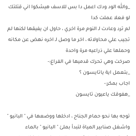
_والله الود ودك اعمل دا بس للاسف هيشكوا اني قتلتك
لو فعلا عملت كدا
لم ترد وعادت لـ النوم مرة اخري ، حاول ان يفيقها لكنها لم
تجيب علي محاولاته ، اخر ما وصل لـ اخره نهض عن مكانه
وحملها علي ذراعيه مرة واحدة
صرخت وهي تحرك قدميها في الفراغ:-
_بتعمل اية ياتايسون ؟
اجاب بمكر:-
_هفوقك ياعيون تايسون
توجه بها نحو حمام الجناح ، ادخلها ووضعها في " البانيو "
واشغل صنابير المياة لتبدأ بملئ " البانيو " بالماء