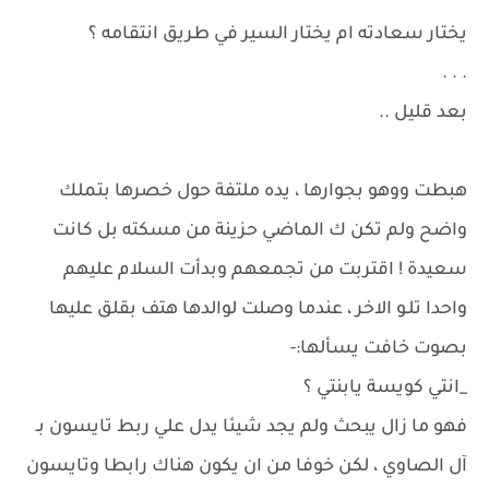
يختار سعادته ام يختار السير في طريق انتقامه ؟
. . .
بعد قليل ..
هبطت ووهو بجوارها ، يده ملتفة حول خصرها بتملك
واضح ولم تكن ك الماضي حزينة من مسكته بل كانت
سعيدة ! اقتربت من تجمعهم وبدأت السلام عليهم
واحدا تلـو الاخر ، عندما وصلت لوالدها هتف بقلق عليها
بصوت خافت يسألها:-
_انتي كويسة يابنتي ؟
فهو ما زال يبحث ولم يجد شيئا يدل علي ربط تايسون بـ
آل الصاوي ، لكن خوفا من ان يكون هناك رابطا وتايسون