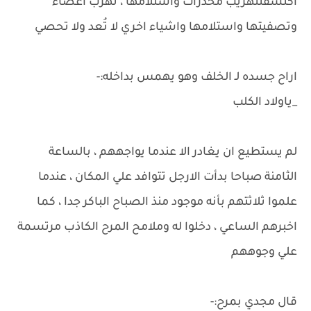
اكتشفتتهريب مخدرات واستلامها ، تهرب اعضاء
وتصفيتها واستلامها واشياء اخري لا تُعد ولا تحصي
اراح جسده لـ الخلف وهو يهمس بداخله:-
_ياولاد الكلب
لم يستطيع ان يغادر الا عندما يواجههم ، بالساعة
الثامنة صباحا بدأت الارجل تتوافد علي المكان ، عندما
علموا ثلاثتهم بأنه موجود منذ الصباح الباكر جدا ، كما
اخبرهم الساعي ، دخلوا له وملامح المرح الكاذب مرتسمة
علي وجوههم
قال مجدي بمرح:-