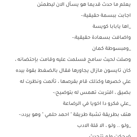
يعلم ما حدث قديما هو يسأل الان ليطمئن
اجابت ببسمة حقيقية:-
_اها يابابا كويسة
واضافت بسعادة حقيقية:-
_ومبسوطة كمان
وصلت لحيث سامح فسلمت عليه وقامت بإحتضانه ،
كان تايسون مازال يجاورها فقال بالضغط بقوة بيده
علي خصرها وكذلك قام بقرصها ، تألمت ونظرت له
بضيق ، اقتربت تهمس له بتوضيح:-
_علي فكرو دا اخويا في الرضاعة
هتف بطريقة تشبة طريقة " احمد حلمي " وهو يردد:-
_ولـو .. ولـو ، الا قلة الادب