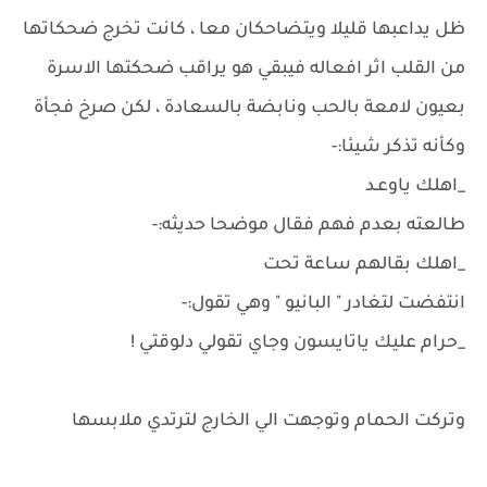
ظل يداعبها قليلا ويتضاحكان معا ، كانت تخرج ضحكاتها
من القلب اثر افعاله فيبقي هو يراقب ضحكتها الاسرة
بعيون لامعة بالحب ونابضة بالسعادة ، لكن صرخ فجأة
وكأنه تذكر شيئا:-
_اهلك ياوعـد
طالعته بعدم فهم فقال موضحا حديثه:-
_اهلك بقالهم ساعة تحت
انتفضت لتغادر " البانيو " وهي تقول:-
_حرام عليك ياتايسون وجاي تقولي دلوقتي !
وتركت الحمام وتوجهت الي الخارج لترتدي ملابسها