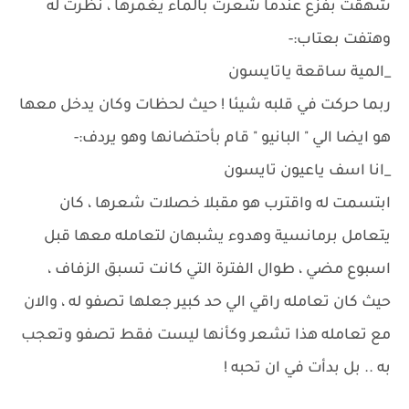
شهقت بفزع عندما شعرت بالماء يغمرها ، نظرت له
وهتفت بعتاب:-
_المية ساقعة ياتايسون
ربما حركت في قلبه شيئا ! حيث لحظات وكان يدخل معها
هو ايضا الي " البانيو " قام بأحتضانها وهو يردف:-
_انا اسف ياعيون تايسون
ابتسمت له واقترب هو مقبلا خصلات شعرها ، كان
يتعامل برمانسية وهدوء يشبهان لتعامله معها قبل
اسبوع مضي ، طوال الفترة التي كانت تسبق الزفاف ،
حيث كان تعامله راقي الي حد كبير جعلها تصفو له ، والان
مع تعامله هذا تشعر وكأنها ليست فقط تصفو وتعجب
به .. بل بدأت في ان تحبه !