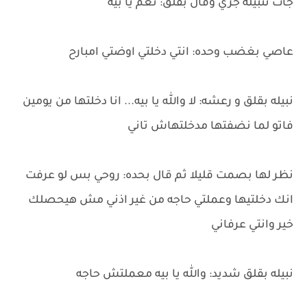
جات نتبيله جري وقال بقلق: نعم يا بيه
عاصي بغضب وحده: انتي دخلتي اوضتي امبارح
نبيله بقلق و رعشه: لا والله يا بيه... انا دخلتها من يومين
فاتو لما نضفتها مدخلتهاش تاني
نظر لها بصمت قليلا ثم قال بحده: روحي بس لو عرفت
انك دخلتيها وعملتي حاجه من غير اذني مش هيحصلك
خير وانتي عرفاني
نبيله بقلق شديد: والله يا بيه معملتش حاجه