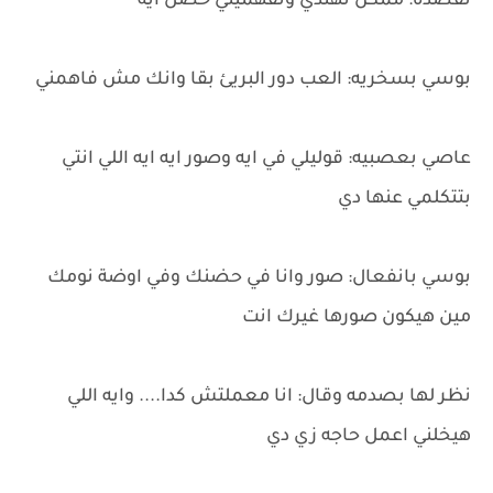
تقصده: ممكن تهتدي وتفهميني حصل ايه
بوسي بسخريه: العب دور البريئ بقا وانك مش فاهمني
عاصي بعصبيه: قوليلي في ايه وصور ايه ايه اللي انتي
بتتكلمي عنها دي
بوسي بانفعال: صور وانا في حضنك وفي اوضة نومك
مين هيكون صورها غيرك انت
نظر لها بصدمه وقال: انا معملتش كدا.... وايه اللي
هيخلني اعمل حاجه زي دي