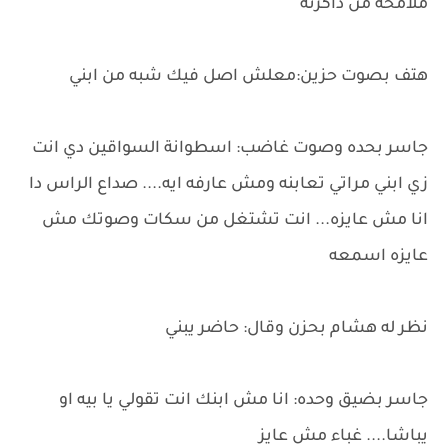
ملامحه من ذاكرته
هتف بصوت حزين:معلش اصل فيك شبه من ابني
جاسر بحده وصوت غاضب: اسطوانة السواقين دي انت
زي ابني مراتي تعابنه ومش عارفه ايه.... صداع الراس دا
انا مش عايزه... انت تشتغل من سكات وصوتك مش
عايزه اسمعه
نظر له هشام بحزن وقال: حاضر يبني
جاسر بضيق وحده: انا مش ابنك انت تقولي يا بيه او
يباشا.... غباء مش عايز