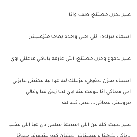
عبير بحزن مصتنع: طيب وانا
اسماء ببراءه: انتي احلي واحده يماما متزعليش
عبير بدموع وحزن مصتنع: انتي عارفه باباكي مزعلني اوي
اسماء بحزن طفولي: مزعلك ليه هوا ليه مكنش عايزني
اجي معاكي انا خوفت منه اوي لما زعق فيا وقالي
مروحش معاكي... عمل كده ليه
عبير بخبث: كله من اللي اسمها سلمي دي هيا اللي مخليا
باباكي يكرهنا و ميحبناش عشان كده بيتصرف معانا