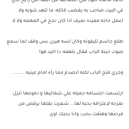
كانت قاعده خلود علي اعصابها من ابنها اللي رايح جاي
في البيت صاحب به بغضب قائله: ما تتهد شويه ولا
اعمل حاجه مفيده نعرف اذا كان نجح في المهمه ولا لا
طلع جاسم تليفونه وكان لسه هيرن بس وقف لما سمع
صوت خبط الباب فقال بلهفه: دا اكيد هوا
وجري فتح الباب لكنه انصدم مما رآه امام عينيه.........
ارتسمت ابتسامه جميله علي شفاتيها و دموعها تنزل
بفرحه لإعترافه بحبه لها... شعرت بقلها يرقص من
فرحتها وهتفت بحب: وانا بحبك اوى