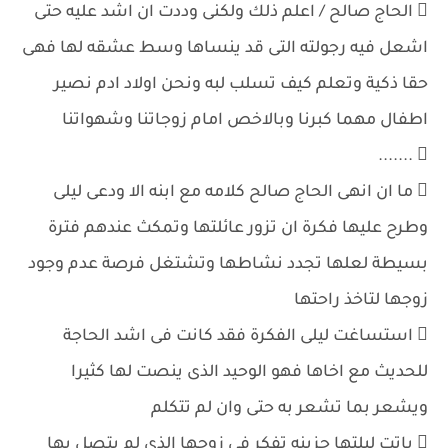
 الحاج صالح / اعلم ذلك ولكنى وددت ان اشد عليه حتى
اشعل فيه رجولته التى قد ينساها وسط عشقه لها فهى
حقا ذكية وتعلم كيف تسلب لبه ونحن اولاد ادم نصير
اطفال مهما كبرنا وبالاخص امام زوجاتنا وشهواتنا
 .......
 ما ان انهى الحاج صالح كلامه مع ابنه الا ودعى ليلى
وطرح عليها فكرة ان تزور عائلتها وتمكث عندهم فترة
بسيطة لعلها تجدد نشاطها وتشتغل فرصة عدم وجود
زوجها لتاخذ راحتها
 استساغت ليلى الفكرة فقد كانت فى اشد الحاجة
للحديث مع اخاها فهو الوحيد الذى ينصت لها كثيرا
ويشعر بما تشعر به حتى وان لم تتكلم
 باتت ليلتها حزينه تفكر فى زوجها الذى لم يتصل بها