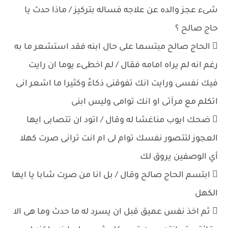
شىء عجز والده عن علاجه فساله بتركيز / ماذا حدث يا
حاج صالح ؟
 الحاج صالح مبتسما على حال ابنه فقد استشعر ما به
رغم انه لم يراه امامه فقال / لم اخطىء يوما ان رايت
فيك نفسى ورايت انك تفوقنى ذكاءً وكثيرا ما اشعر انى
اتكلم مع مرآتى او انك توامى وليس ابنى
 ضحك ايوب مناغشا له وقال / اتود ان تتصابى ايها
العجوز لتتصور نفسك توام لى ام انت ترانى صرت كهلا
أي الوصفين يروق لك
 ابتسم الحاج صالح وقال / بل انا من صرت شابا يا ايها
الكهل
 ثم اخذ نفس عميق قبل ان يسرد له ما حدث وما هى الا