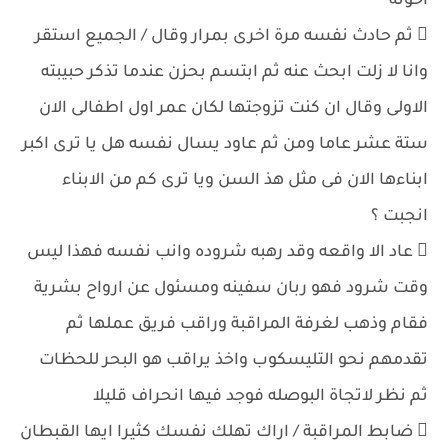
اخوته
 ثم حادث نفسه مرة اخرى بمرار وقال / الجميع استقر
وانا لا زلت ابحث عنه ثم ابتسم بحزن عندما تذكر حبيبته
الاولى وقال ان كنت تزوجتها لكان عمر اول اطفالى الان
ستة عشر عاما ومن ثم عاود يسال نفسه هل يا ترى اكبر
ابناءها الان فى مثل هذ السن ويا ترى كم من الابناء
انجبت ؟
 عاد الا واقعه وقد رهبه شروده وانب نفسه فهذا ليس
وقت شرود فهو ربان سفينه ومسئول عن ارواح بشرية
فقام وذهب لغرفة المراقبة وراقب فريق عملها ثم
تقدمهم نحو التليسكوب واخذ يراقب هو البحر للحظات
ثم نظر لاتجاة البوصله فوجد فيها انحراف قليلا
 ضابط المراقبة / اراك تهلك نفسك كثيرا ايها القبطان