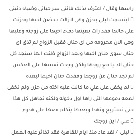
راسها وقال / اعترف بذلك فانتى سر حياتى وضياء دنيتى
 ابتسمت ليلى بحزن وهى لازالت بحضن اخيها وحزنت
على حالها فقد رات بعينها دفء اخيها على زوجته وعليها
وهى الان محرومه من اى حنان فقبل الزواج لم تذق اى
حنان سوى حنان اخيها وبعد الزواج ظنت انها ستجد كل
حنان الدنيا مع زوجها ولكن وجدت نفسها على العكس
لم تجد حنان من زوجها وفقدت حنان اخيها لبعده
 لم يخفى على علي ما كانت عليه اخته من حزن ولم تخفى
لمعه دموعها التى راها اول دخوله ولكنه تجاهل كل هذا
حتى تستريح وتهدا وبعدها يتكلم معها على هدوء
 علي / اين زوجك
 ليلى / لقد عاد منذ ايام للقاهرة فقد تكاثر عليه العمل