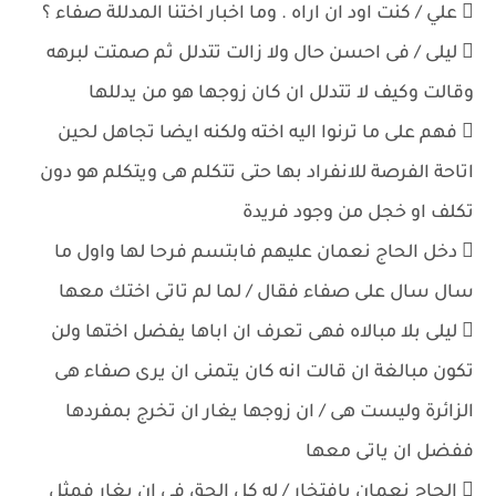
 علي / كنت اود ان اراه . وما اخبار اختنا المدللة صفاء ؟
 ليلى / فى احسن حال ولا زالت تتدلل ثم صمتت لبرهه
وقالت وكيف لا تتدلل ان كان زوجها هو من يدللها
 فهم على ما ترنوا اليه اخته ولكنه ايضا تجاهل لحين
اتاحة الفرصة للانفراد بها حتى تتكلم هى ويتكلم هو دون
تكلف او خجل من وجود فريدة
 دخل الحاج نعمان عليهم فابتسم فرحا لها واول ما
سال سال على صفاء فقال / لما لم تاتى اختك معها
 ليلى بلا مبالاه فهى تعرف ان اباها يفضل اختها ولن
تكون مبالغة ان قالت انه كان يتمنى ان يرى صفاء هى
الزائرة وليست هى / ان زوجها يغار ان تخرج بمفردها
ففضل ان ياتى معها
 الحاج نعمان بافتخار / له كل الحق فى ان يغار فمثل