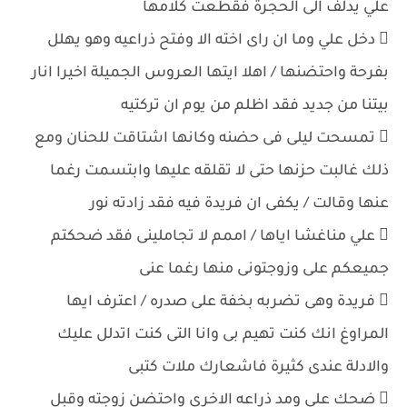
علي يدلف الى الحجرة فقطعت كلامها
 دخل علي وما ان راى اخته الا وفتح ذراعيه وهو يهلل
بفرحة واحتضنها / اهلا ايتها العروس الجميلة اخيرا انار
بيتنا من جديد فقد اظلم من يوم ان تركتيه
 تمسحت ليلى فى حضنه وكانها اشتاقت للحنان ومع
ذلك غالبت حزنها حتى لا تقلقه عليها وابتسمت رغما
عنها وقالت / يكفى ان فريدة فيه فقد زادته نور
 علي مناغشا اياها / اممم لا تجاملينى فقد ضحكتم
جميعكم على وزوجتونى منها رغما عنى
 فريدة وهى تضربه بخفة على صدره / اعترف ايها
المراوغ انك كنت تهيم بى وانا التى كنت اتدلل عليك
والادلة عندى كثيرة فاشعارك ملات كتبى
 ضحك على ومد ذراعه الاخرى واحتضن زوجته وقبل