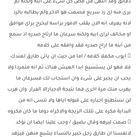
دقائق وقد انتهى من قص كل شىء على ابنه ولكنه لم
يرى منه اى رد سريع فصمت هو الاخر ولم يطالبه بالرد
لانه يعرف انه الان يقلب الامور براسه ليخرج براى موافق
او مخالف لراى ابيه ولكنه سرعان ما ارتاح صدره اذ سمع
من ابنه ما اراح صدره فقد وافقه على كلامه
 ايوب مكملا كلامه / اما من حيث ان ياتى طارق لعندك
فلا فهو لن يستسيغ ابدا العيش هناك ثم انه متمردا ولا
يحب ان يجبر على شىء وان استجاب لك فسرعان ما
يهرب منك مرة اخرى فما نتيجة الاجبارالا الفرار وان هرب
لن نستطيع اجباره على قبوله اياها ولا تنسى انه من
البداية مكره على تللك الزيجة والاكراه دوما ما كان مكروه
 صمت لبرهه وقال بضيق / وجب علينا ايضا ان نؤكد
لانفسنا ان طارق رجل خبير بالنساء يشبع منهن فيزهد