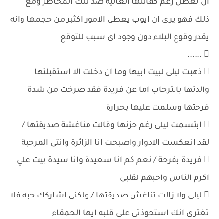
ان تعطل رغم كفائتها العالية ضد تلك المخاطر ومع
ذلك فهو يرى ان ايوب يعطى الامور اكثبر من حجمها وانه
يقدر وقوع البلاء دون وجود اى سبب للتوقع
 ......
 ذهبت ليلى لبيت ابيها وما ان دخلت الا استقبلتها
والدتها بالترحاب اما عن فريدة فقد صرخت من شدة
فرحتها وسلمت عليها بحرارة
 ابتسمت ليلى رغم حزنها وقالت مناغشة صديقتها /
لقد انعكست الادوار واصبحت انا الزائرة وانتى المرحبة
 فريدة بفرحة / نعم كم انا سعيدة وانا سيدة بيت علي
اكرم الناس واحبهم لقلبى
 ليلى ولا زالت تناغش صديقتها / ولكنى اشاركك حبه فلا
تغترى انك استحوذتى على قلبه ايها الحمقاء