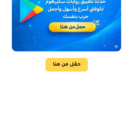
حمّل من هنا