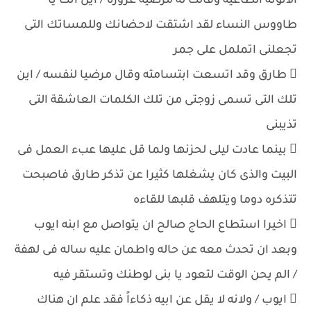
الانوثة الطاغية وقالت له مرضية غروره / اين انت يا
طاووس النساء لقد اشتقت لاحضانك وللمساتك التى
تجعلنى اتململ على جمر
 طارق وقد اتسعت ابتسامته وقال مرضيا لنفسه / اين
تلك التى تسمى زوجتى من تلك الكلمات العاشقة التى
تذيبنى
 بينما عادت ليلى لحزنها ولما قل عليها عبء العمل فى
البيت والذى كان يشغلها كثيرا عن تذكر طارق فاصبحت
تتذكره دوما ويتلهف قلبها للقاءه
 اخيرا استطاع الحاج صالح ان يتواصل مع ابنه ايوب
وبعد ان تحدث معه عن حاله واطمان عليه ساله فى لهفة
/ الم يحن الوقت لتعود يا بنى لوطنك وتستقر فيه
 ايوب / ولانه لا يقل عن ابيه ذكاءاً فقد علم ان هناك