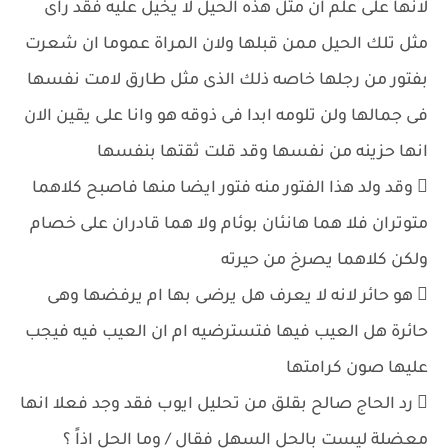
لانها على علم ان مثل هذه الحيل لا يخيل عليه فقد راى
مثل تلك الحيل ممن قبلها ولان المراة عموما ان شعرت
بفتور من رجلها خاصه ذلك الذى مثل طارق لامت نفسها
فى جمالها ولن تلومه ابدا فى ذوقه هو وانا على يقين الان
انها حزينه من نفسها وقد قلت ثقتها بنفسها
 وقد ولد هذا الفتور منه فتور ايضا منها فاصبح كلاهما
متوتران فلا هما هانئان بوئام ولا هما قادران على خصام
ولكن كلاهما يصرخ من حيرته
 هو حائر لانه لا يعرف هل يرضى بها ام يرفضها وهى
حائرة هل العيب فيها فتسترضيه ام ان العيب فيه فيجب
عليها صون كرامتها
 رد الحاج صالح بقلق من تحليل ايوب فقد وجد فعلا انها
معضلة ليست بالحل السهل فقال / وما الحل اذاً ؟