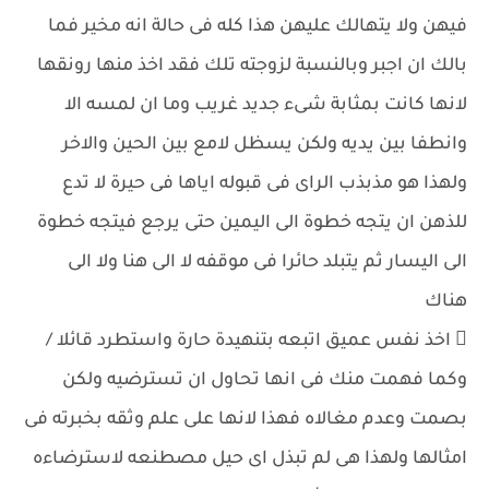
فيهن ولا يتهالك عليهن هذا كله فى حالة انه مخير فما
بالك ان اجبر وبالنسبة لزوجته تلك فقد اخذ منها رونقها
لانها كانت بمثابة شىء جديد غريب وما ان لمسه الا
وانطفا بين يديه ولكن يسظل لامع بين الحين والاخر
ولهذا هو مذبذب الراى فى قبوله اياها فى حيرة لا تدع
للذهن ان يتجه خطوة الى اليمين حتى يرجع فيتجه خطوة
الى اليسار ثم يتبلد حائرا فى موقفه لا الى هنا ولا الى
هناك
 اخذ نفس عميق اتبعه بتنهيدة حارة واستطرد قائلا /
وكما فهمت منك فى انها تحاول ان تسترضيه ولكن
بصمت وعدم مغالاه فهذا لانها على علم وثقه بخبرته فى
امثالها ولهذا هى لم تبذل اى حيل مصطنعه لاسترضاءه