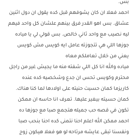
بس.
احمد فعلا ان كان يشوفهم قبل كده يقول ان دول اثنين
عشاق. بس اهو القدر فرق بينهم علشان كل واحد فيهم
ليه نصيب مع واحد ثاني خالص. بس قولي لي يا مياده
جوزها اللي هي تتجوزته عامل ايه كويس مش كويس
يعني من خلال تعاملكم معاه
مياده والله انا كل اللي شفته منه ما يجيش غير من راجل
محترم وكويس تحس ان جدع وشخصيه كده عنده
كاريزما كمان حسيت حنيته على اولادها لما كنا هناك.
كمان حسيته بيغير عليها. تعرف انا حاسه ان ممكن
تكون في قصه حب جميله هتجمع صبا مع جوزها ده
احمد ممكن الله اعلم احنا نتمنى كده احنا بنحب صبا
ونفسنا تبقى عايشه مرتاحه لو هو فعلا هيكون زوج