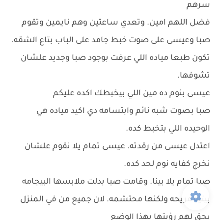
سرهم
فضل اللهم امين. وتعدي ساعتين وهم نايمين وتقوم
صبا وعيسى على صوت خبط جامد على الباب بتاع الشقه.
تكون طبعا مياده اللي عرفت بوجود صبا وجديد علشان
تشوفها.
عيسى بنوم ده مين اللي بيخبطك اكده عليكم
صبا بصوت شبه نائم وابتسامه دي اكيد مياده هي
الوحيده اللي بتخبط كده.
اعتدل عيسى من رقدته. عيسى تمام يلا نقوم علشان
نخرج كفايه نوم لحد كده.
صبا تمام يلا بينا. وقامت صبا بدلت ملابسها البيجامه
بيتيه مريحه ولكنها محتشمه. لان جميع من في المنزل
يحق لهم رؤيتها بهذا الوضع