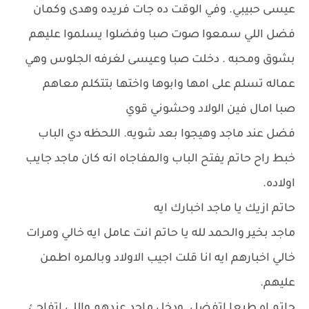
عيسى حبيبي. وفي الوقت ده جات فريده وهدى وكمان
فضل اللي سمعوا صوت صبا وفضلوا يسلموا عليهم
بشوق ومحبه . دخلت صبا وعيسى لغرفه الجلوس وهي
عماله تسلم على امها وابوها واختها بتتكلم معاهم
صبا امال فين الولاد وحشوني قوي
فضل عند ماجد وهيجوا بعد شويه. اللحظه دي الباب
خبط راح حاتم يفتح الباب والمفاجاه انه كان ماجد جايب
اولاده.
حاتم ازيك يا ماجد اخبارك ايه
ماجد بخير والحمد لله يا حاتم انت عامل ايه خالي ومرات
خالي اخبارهم ايه انا قلت اجيب الاولاد وبالمره اطمن
عليهم.
حاتم اه طبعا اتفضل. ودخل ماجد عندهم واللي اتفاجئ