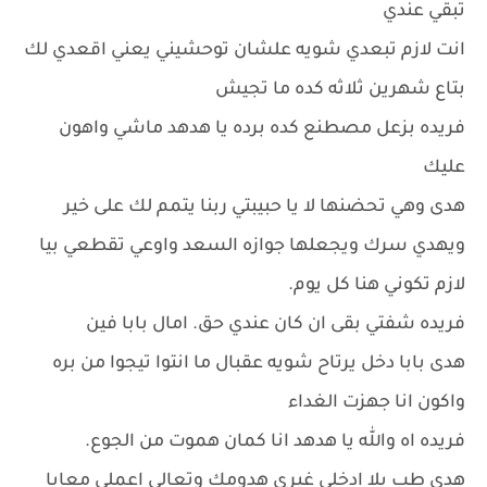
تبقي عندي
انت لازم تبعدي شويه علشان توحشيني يعني اقعدي لك
بتاع شهرين ثلاثه كده ما تجيش
فريده بزعل مصطنع كده برده يا هدهد ماشي واهون
عليك
هدى وهي تحضنها لا يا حبيبتي ربنا يتمم لك على خير
ويهدي سرك ويجعلها جوازه السعد واوعي تقطعي بيا
لازم تكوني هنا كل يوم.
فريده شفتي بقى ان كان عندي حق. امال بابا فين
هدى بابا دخل يرتاح شويه عقبال ما انتوا تيجوا من بره
واكون انا جهزت الغداء
فريده اه والله يا هدهد انا كمان هموت من الجوع.
هدى طب يلا ادخلي غيري هدومك وتعالي اعملي معايا