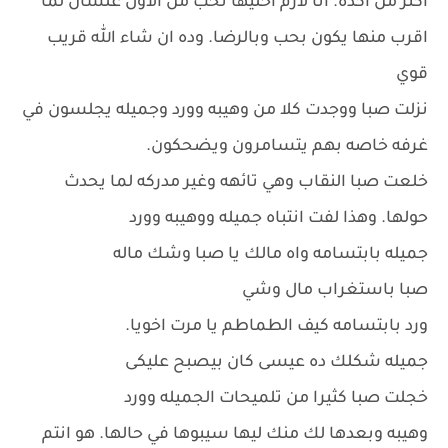
اكثر من اكده. انا لازم اخليها تحب من الاول علشان لما
اقرب منها يكون بحب وبالرضا. وده ان شاء الله قريب
قوي
نزلت صبا ووجدت كلا من وهيبه وورد وجميله يجلسون في
غرفه خاصه بهم يتسامرون ويضحكون.
خلعت صبا النقاب وهي تائهه وغير مدركه لما يحدث
حولها. وهذا لفت انتباه جميله ووهيبه وورد
جميله بابتسامه واه مالك يا صبا وشك ماله
صبا باستغراب مال وشي
ورد بابتسامه كيف الطماطم يا مرت اخويا.
جميله شكلك ده عيسى كان بيصبح عليكى
خجلت صبا كثيرا من تلميحات الجميله وورد
وهيبه وبعدها لك منك ليها سيبوها في حالها. هو انتم