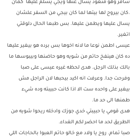
سافر وهو متعود يسال عنها ويجي يسلم عليها كمان
.كان بيروح لها بيتها لما كان بيجي من السفر علشان
يسال عليها ويطمن عليها. بس طبعا الحال دلوقتي
اتغير.
عيسى اطمن نوعا ما لانه اخوها بس برده هو بيغير عليها
ده كان هينفخ حاتم من شويه وهو حاضنها وبيبوسها ما
بالك بذلك الرجل. هدى لحظه غيره عيسى على صبا
وفرحت جدا. وعرفت انه اكيد بيحبها لان الراجل مش
بيغير على واحده ست الا اذا كانت حبيبته وده شيء
طمنها الى حد ما.
هدى قومي يا حبيبتي خدي جوزك وادخله ريحوا شويه من
الطريق لحد ما احضر لكم الغداء.
صبا تمام. روح يا ولاد مع خالو حاتم العبوا بالحاجات اللي