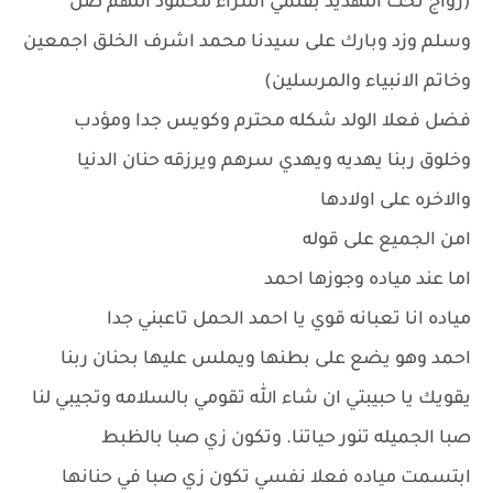
(زواج تحت التهديد بقلمي اسراء محمود اللهم صل
وسلم وزد وبارك على سيدنا محمد اشرف الخلق اجمعين
وخاتم الانبياء والمرسلين)
فضل فعلا الولد شكله محترم وكويس جدا ومؤدب
وخلوق ربنا يهديه ويهدي سرهم ويرزقه حنان الدنيا
والاخره على اولادها
امن الجميع على قوله
اما عند مياده وجوزها احمد
مياده انا تعبانه قوي يا احمد الحمل تاعبني جدا
احمد وهو يضع على بطنها ويملس عليها بحنان ربنا
يقويك يا حبيبتي ان شاء الله تقومي بالسلامه وتجيبي لنا
صبا الجميله تنور حياتنا. وتكون زي صبا بالظبط
ابتسمت مياده فعلا نفسي تكون زي صبا في حنانها