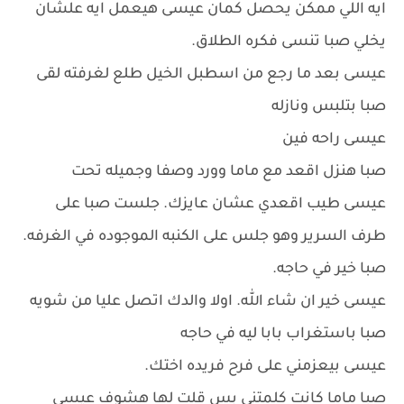
ايه اللي ممكن يحصل كمان عيسى هيعمل ايه علشان
يخلي صبا تنسى فكره الطلاق.
عيسى بعد ما رجع من اسطبل الخيل طلع لغرفته لقى
صبا بتلبس ونازله
عيسى راحه فين
صبا هنزل اقعد مع ماما وورد وصفا وجميله تحت
عيسى طيب اقعدي عشان عايزك. جلست صبا على
طرف السرير وهو جلس على الكنبه الموجوده في الغرفه.
صبا خير في حاجه.
عيسى خير ان شاء الله. اولا والدك اتصل عليا من شويه
صبا باستغراب بابا ليه في حاجه
عيسى بيعزمني على فرح فريده اختك.
صبا ماما كانت كلمتني بس قلت لها هشوف عيسى