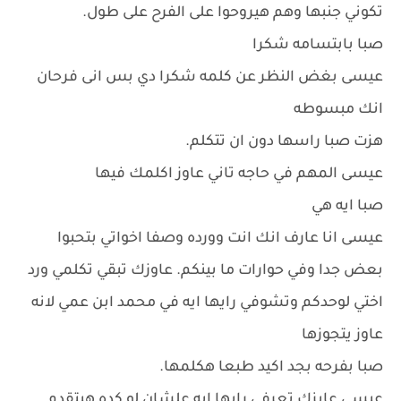
تكوني جنبها وهم هيروحوا على الفرح على طول.
صبا بابتسامه شكرا
عيسى بغض النظر عن كلمه شكرا دي بس انى فرحان
انك مبسوطه
هزت صبا راسها دون ان تتكلم.
عيسى المهم في حاجه تاني عاوز اكلمك فيها
صبا ايه هي
عيسى انا عارف انك انت وورده وصفا اخواتي بتحبوا
بعض جدا وفي حوارات ما بينكم. عاوزك تبقي تكلمي ورد
اختي لوحدكم وتشوفي رايها ايه في محمد ابن عمي لانه
عاوز يتجوزها
صبا بفرحه بجد اكيد طبعا هكلمها.
عيسى عايزك تعرفي رايها ايه علشان لو كده هيتقدم