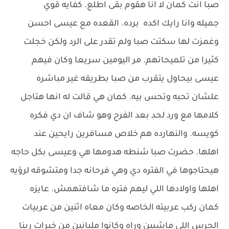
صبا انت كمان لا انا هقوم بقى اطلع. كفايه قوي
جميله وانا رايك اكده برده. القعده مع عيسى احسن
وغمزت لها سكتت صبا ولم تقدر على الرد ولكن خجلت
كثيرا من تلميحاتهم. مر اليومين سريعا وكان فيهم
عيسى بيحاول يتقرب من صبا بطريقه غير مباشره
علشان تحبه وتحس بيه. كمان هي قالت له انها هتاجل
كلامها مع ورد لحد بعد الفرح وهو شاف ان دي فكره
كويسه. والنهارده هم خلاص مسافرين رايحين عند
اهلها. حضرت صبا شنطه هدومها هي وعيسى بكل حاجه
هيحتاجوها في الفتره دي وهي فرحانه جدا ومتشوقه لرؤيه
اهلها واولادها اللي ليهم فتره ما شافتهمش. عايزه
كمان ركب عربيته الخاصه وكان معاه اثنين من عربيات
الحرس اللي ماشيين وراه وكانوا مليانين من خيرات ربنا