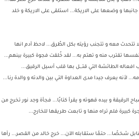
. ذهب و بَدل ملابسه و جفف شعره و عندما خرج نظر لها...
نبها و وضعها على الاريكة... استلقى على الاريكة و خلد
لا تتحدث معه و تتجنب رؤيته بكل الطُرق... لاحظ آدم انها
سها تقترب منه و تهتم به... لقد خُلقت فجوة كبيرة بينهم...
 افعاله الطائشة التي قتـ,ـل بها قلب أسيل الرقيق...
.. لأنه يعرف جيدا مدى العداوة التي بين والدته و والدة رنا...
رقيقة و بيده قهوته و يقرأ كتابًا... فجأة وجد نور تخرج من
 كبيرة فلم تراه منها و تابعت طريقها للخارج...
 شخصًا... حتمًا ستقابله الآن... خرج خالد من القصر... رآها