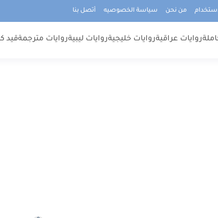
استخدام
من نحن
سياسة الخصوصيه
أتصل بنا
املة
روايات عراقية
روايات خليجية
روايات ليبية
روايات مترجمة
قيد كت