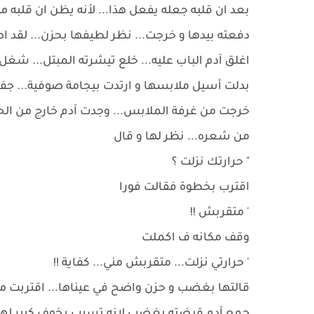
بعد ان قلبه جعله يفعل هذا... لأنه يظن ان قلبه ميـ
دفعته بيدها و خرجت... نظر لطيفها بحزن... لقد اطف
اغلق آدم الباب عليه... خلع تيشرته المبتل... شغل ال
بدلت أسيل ملابسها و ارتدت بيجامة صوفية... ج
خرجت من غرفة الملابس... وجدت آدم خارج من الحم
من شعره... نظر لها و قال
" حرارتك نزلت ؟
اقترب بخطوة فقالت فورا
' متقربش !!
وقف مكانه ف اكملت
' حرارتي نزلت... متقربش مني... كفاية !!
قالتها بغضب و حزن واضح في عيناها... اقتربت م