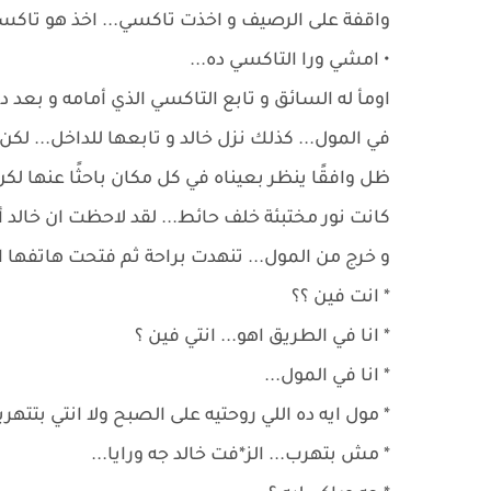
واقفة على الرصيف و اخذت تاكسي... اخذ هو تاك
• امشي ورا التاكسي ده...
اومأ له السائق و تابع التاكسي الذي أمامه و بعد
في المول... كذلك نزل خالد و تابعها للداخل... لكن
ظل وافقًا ينظر بعيناه في كل مكان باحثًا عنها لكن
كانت نور مختبئة خلف حائط... لقد لاحظت ان خالد 
و خرج من المول... تنهدت براحة ثم فتحت هاتفه
* انت فين ؟؟
* انا في الطريق اهو... انتي فين ؟
* انا في المول...
* مول ايه ده اللي روحتيه على الصبح ولا انتي بتتهر
* مش بتهرب... الز*فت خالد جه ورايا...