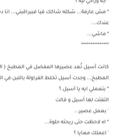
* جه وراكي ليه ؟
* مش عارفة... شكله شاكك فيا فبيراقبني... انا
عندك...
* ماشي...
***************
كانت أسيل تُعد عصيرها المفضل في المطبخ ( الفر
المطبخ... وجدت أسيل تخلط الفراولة باللبن في ال
* بتعملي ايه يا أسيل ؟
التفتت لها أسيل و قالت
' بعمل عصير...
* اه لاحظت حتى ريحته حلوة...
' اعملك معايا ؟