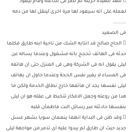
 تنهد تنهيدة حزينة ثم نظر فى ساعته وقام ليعود
لعمله على انه سيعود لها مرة اخرى لينقل لها من دمه
.........
فى الصعيد
 الحاج صالح قد انتابه الشك من ناحية ابنه طارق فكلما
حدثه فى الهاتف تحجج بانه مشغول وعندما يساله عن
ليلى يقول انه فى الشركة وهى فى المنزل حتى ان هاتفه
فى المساء لا يغير نفس الحجة وعندما حاول ان يهاتف
ليلى نفسها يجد ان هاتفها خارج نطاق الخدمة ولكن ما
هدا من روعته وجعل الافكار تتخبط فى عقله هو ان ليلى
بنفسها حادثته عبر رسائل النت فاطمأن قلبه
 وقد ظن فى البداية انهما ينعمان سويا بشهر عسل
جديد حيث ان طارق لم يبدوا عليه اى تذمر من مواجهة ليلى