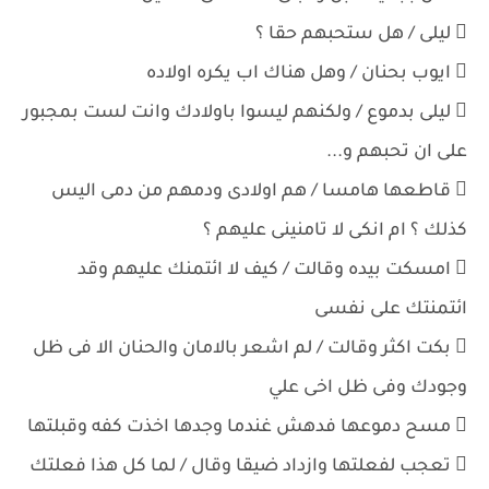
 ليلى / هل ستحبهم حقا ؟
 ايوب بحنان / وهل هناك اب يكره اولاده
 ليلى بدموع / ولكنهم ليسوا باولادك وانت لست بمجبور
على ان تحبهم و...
 قاطعها هامسا / هم اولادى ودمهم من دمى اليس
كذلك ؟ ام انكى لا تامنينى عليهم ؟
 امسكت بيده وقالت / كيف لا ائتمنك عليهم وقد
ائتمنتك على نفسى
 بكت اكثر وقالت / لم اشعر بالامان والحنان الا فى ظل
وجودك وفى ظل اخى علي
 مسح دموعها فدهش غندما وجدها اخذت كفه وقبلتها
 تعجب لفعلتها وازداد ضيقا وقال / لما كل هذا فعلتك