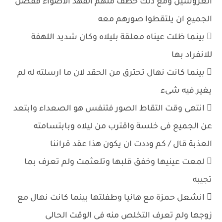
العروسين ومع ذلك خطف منهم الفهد الاضواء ففضل
الجميع ان يلتقطوا صورهم معه
 بينما ظلت عيناه معلقة بليلاه وكان شديد اللهفة
للانفراد بها
 بينما كانت نهال تحترق من الحقد لان ما ارسلته له لم
يغير فيه شىء
 انتهى وقت التقاط الصور فتنفس هو الصعداء وابتعد
عن الجميع فى خلسة واقترب من ليلاه وبابتسامته
العذبة قال / كم وددت ان يكون هذا عقد قراننا
 لمعت عينيها وخفق قلبها وتلعثمت ولم تعرف بما
تجيبه
 انشعل حمزة مع هانيا وطفلتها بينما كانت نهال مع
زوجها ولم تعرف التخلص منه فى الوقت الحالى