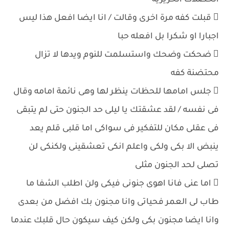
الخصلات الحريرية
 قبلت كفه مرة اخرى وقالت / انا ايضا افعل هذا ليس
اجبارا او شكرا بل افعله حبا
 ضحكت وضحك واستسلمت للنوم ويدها لا تزال
محتضنة كفه
 جلس امامها للحظات ينظر لها وهى نائمة امامه وقال
فى نفسه / لقد عشقتك يا ليلى حد الجنون حتى لم يتبقى
فى عقلى مكان للتفكير فى سواكى اما قلبى قلم يعد
ينبض الا بكى ولكى واعلم انكى تعشقينى ولكنكى لن
تصلى لحد الجنون مثلى
 اما عنى فانا اهوى جنونى فيكى ولن اطلب الشفا ما
طاب لى العمر فحياتى وانا مجنون بك افضل من بعدى
وانا ايضا مجنون بكى ولكن كيف سيكون حال قلبك عندما