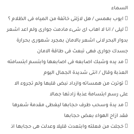
السماء
 ايوب بهمس / هل لازلتى خائفة من المياه فى الظلام ؟
 ليلى / انا لا اهاب اى شىء مادمت جوارى ولم اعد اشعر
بدوار البحر لانى اشعر بالامان بمجرد شعورى بحرارة
جسدك جوارى فهى تبعث فى طاقة الامان
 مد يده وشبك اصابعه فى اصابعها وابتسم ابتسامته
العذبة وقال / انتى شديدة الجمال اليوم
 توترت من همساته وازداد نبض قلبها ولم تجروء الا
على رسم ابتسامة عذبة زادتها جمالا
 مد يدة وسحب طرف حجابها ليغطى مقدمة شعرها
فقد ازاح الهواء بعض حجابها
 خجلت من فعلته وابتعدت قليلا وعدلت هى حجابها اذ