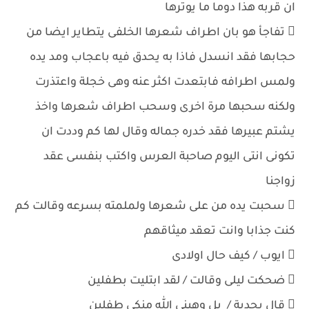
ان قربه هذا دوما ما يوترها
 تفاجأ هو بان اطراف شعرها الخلفى يتطاير ايضا من
حجابها فقد انسدل فاذا به يحدق فيه باعجاب ومد يده
ولمس اطرافه فابتعدت اكثر عنه وهى خجلة واعتذرت
ولكنه سحبها مرة اخرى وسحب اطراف شعرها واخذ
يشتم عبيرها فقد خدره جماله وقال لها كم وددت ان
تكونى انتى اليوم صاحبة العرس واكتب بنفسى عقد
زواجنا
 سحبت يده من على شعرها ولملمته بسرعه وقالت كم
كنت جذابا وانت تعقد ميثاقهم
 ايوب / كيف حال اولادى
 ضحكت ليلى وقالت / لقد ابتليت بطفلين
 قال بجدية / بل وهبنى الله منكى طفلين