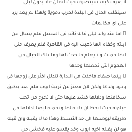
لايعرف كيف سيتصرف حيث انه ان عاد بدون ليلى
سينقلب الحال فى البلدة لحرب دموية ولهذا لم يعد يرد
على اى مكالمات
 اما عند والد ليلى فانه نائم فى العسل فلم يسال عن
ابنته وكفاه انها ذهبت اليه فى القاهرة فلم يعرف حتى
انها حملت ولا يعلم ما حدث لها وما تلك الجبال من
الهموم التى تحملها وحدها
 بينما صفاء فاخذت فى البداية تتدلل اكثر على زوجها فى
وجود ولدها ولكن لان معتز من تربية ايوب فلم يعد يطيق
سخافتها ودلالها فشد عليها حتى لا تخرج من تحت
عباءته حيث لاحظ ان دلاله لها وتحمله ايضا لدلالها فى
طريقه ليوصلها الى حد التسلط وهذا ما لا يقبله وان قبله
هو لن يقبله اخيه ايوب وقد يقسو عليه فخشى من