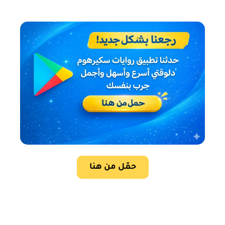
حمّل من هنا