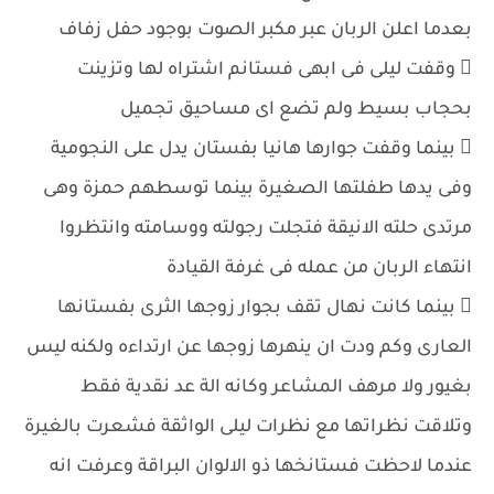
بعدما اعلن الربان عبر مكبر الصوت بوجود حفل زفاف
 وقفت ليلى فى ابهى فستانم اشتراه لها وتزينت
بحجاب بسيط ولم تضع اى مساحيق تجميل
 بينما وقفت جوارها هانيا بفستان يدل على النجومية
وفى يدها طفلتها الصغيرة بينما توسطهم حمزة وهى
مرتدى حلته الانيقة فتجلت رجولته ووسامته وانتظروا
انتهاء الربان من عمله فى غرفة القيادة
 بينما كانت نهال تقف بجوار زوجها الثرى بفستانها
العارى وكم ودت ان ينهرها زوجها عن ارتداءه ولكنه ليس
بغيور ولا مرهف المشاعر وكانه الة عد نقدية فقط
وتلاقت نظراتها مع نظرات ليلى الواثقة فشعرت بالغيرة
عندما لاحظت فستانخها ذو الالوان البراقة وعرفت انه