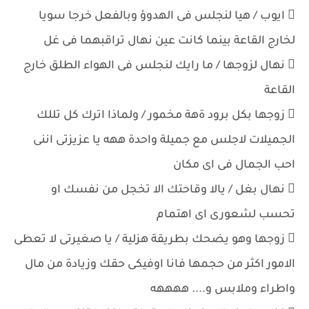
 ايوب / هيا لنجلس فى الهدوؤ وبالفعل خرجا سويا
لخارج القاعة بينما كانت عين نهال تراقبهما فى غل
 نهال لزوجها / ما رايك لنجلس فى الهواء الطلق خارج
القاعة
 زوجها بكل برود ةهة مخمور / ولماذا اترك كل تللك
الجميلات لاجلس مع جميلة واحدة ههه يا عزيزتى اننى
احب الجمال فى اى مكان
 نهال بغل / يالا وقاحتك الا تخجل من نفسك او
تحسب لشعورى اى اهتمام
 زوجها وهو يضحك بطريقة هزلية / يا صغيرتى لا تعطى
الامور اكثر من حجمها فانا اوفيكى حقك وزيادة من مال
واطراء وملابس و.... ههههه