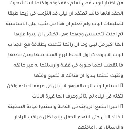
من اختيار ايوب فهى تعلم دقة ذوقه ولكنها استشعرت
الحقد لانها كانت تعتقد ان ليلى قد التزمت فى زيها طبقا
لتعليمات ايوب ولم تعلم ان هذا من شيم ليلى الاساسية
ثم اخذت تتحسس وجهها وهى تخشى ان يبدوا عليها
انها اكبر من ليلى وما ان راتها تتحدث بطلاقة مع الجذاب
ايوب الا ووجدت اول الخيط لزرع الفتنة بينها وبين فهدها
فالتقطت لهما صورة فى غفلة وارسلتها له عبر هاتفه
وكتبت تحتها يبدوا ان فتاتك لا تضيع وقتها
 استلم ايوب الرسالة وهو لا يزال فى غرفة القيادة ولكن
لثقته فى ليلاه لم يتاثر وعرف انها غيرة الاناث
 اخيرا اجتمع الربابنه فى القاعة واسندوا قيادة السفينة
للقائد الالى حتى انتهاء الحفل بينما ظل مراقب الرادار
والرسائل فى اماكنهم