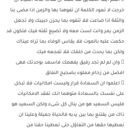
 اعلم ايها الصديق هنا معنا ان هناك ثلاثة اشياء ان
خرجت لا تعود الكلمة ان تفوهنا بها والزمن اذا مضى بنا
والثقة اذا ضاعت فلا تتفوه بما يحزن حبيبك ولا تجعل
الزمن يمر وانت لست معه ولا تضيع ثقته فيك فتكون قد
حكمت عليه بالموت فلا يقاس الوفاء بما تراه عيناك
ولكن بما يحدث من خلفك فلا تفجعه فيك
 وان لم لم تجد رفيق يفهمك فاسعد بوحدتك فهى
افضل من زحام مملوء بضجيج النفاق
 اعلموا ان السعادة قرار وليست امكانيات فلا تبخل
على نفسك بالسعادة متوهما انك تفقد الامكانيات
فليس السعيد هو من ينال كل شىء ولكن السعيد هو
ذاك من يقتنع بما بين يديه فالحياة جميلة وعلينا ان
نعطيها حقها من التفاؤل حتى تعطينا حقنا من