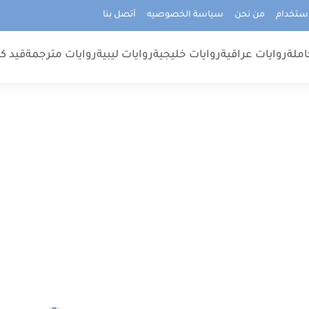
استخدام
من نحن
سياسة الخصوصيه
أتصل بنا
املة
روايات عراقية
روايات خليجية
روايات ليبية
روايات مترجمة
قيد كت