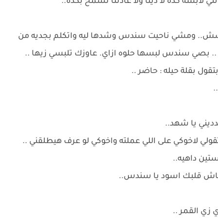
ي لابسه كده لا دينا ولا عادتنا تسمح بكده..
مبسش.. ومشي ناحيت سندس وشدها ليه واتكلم بجديه من
. بصي سندس لبسها حلوه ازاي. عاوزك تلبسي زيها ..
ل بقلة حيله : حاضر ..
.
ديني يا شهد..
 تقولي لاخوكي على اللي عملته واخوكي لو عرف هيطلقني ..
ين داهيه..
بقاش قلبك اسود يا سندس..
 زي القمر ..