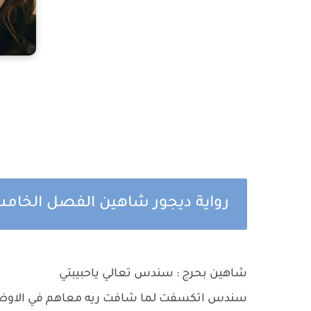
رواية ديجور شاهين الفصل الخامس 
شاهين بحرج : سندس تعالي ياحبيبتي
سندس اتكسفت لما شافت ريه معاهم في الاوضه