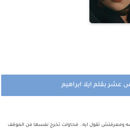
عشر بقلم ايلا ابراهيم
 ومعرفتش تقول ايه.. فحاولت تخرج نفسها من الموقف