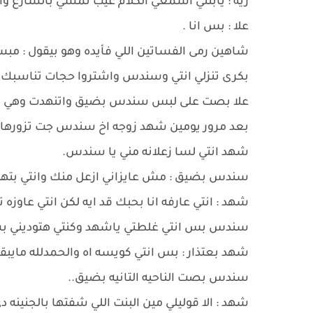
رية : يابنتي اسمعي الكلام عيب تمشي بالشارع وانت
علا : بس انا .
شاهين رمى الفساتين اللي فأيده وهو بيقول : 
بكرى تنزلي انتي وسندس واشتروا حجات تناسبك .
علا بصت على لبس سندس بضيق واتنهدت وهي بتقو
بعد مرور يومين شهد زوجه اخ سندس جت تزورها.
شهد انتي لسا زعلانه مني يا سندس.
سندس بضيق : مش عايزاني ازعل منك وانتي بتهد
شهد : انتي عارفه انا بحبك قد ايه لكن انتي عاوزه
سندس بس انتي غلطتي ياشهد وكنتي هتوديني بست
شهد بعتذار : بس انتي كويسه اه والحمدلله ماي
سندس بصت الناحيه التانيه بضيق..
شهد : الا قوليلي مين البنت اللي شفتها بالجنينه دي