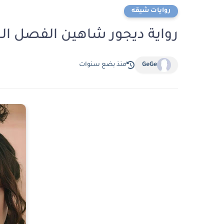
روايات شيقه
رواية ديجور شاهين الفصل الخامس عشر 15 ب
GeGe
منذ بضع سنوات