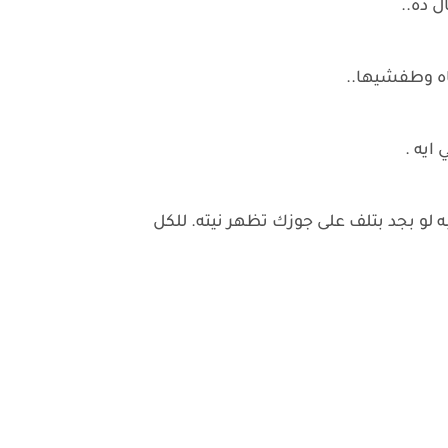
 ده..
اه وطفشيها..
ايه .
لو بجد بتلف على جوزك تظهر نيته. للكل