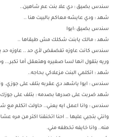
سندس بضيق : دي علا بنت عم شاهين..
شهد : ودي عايشه معاكم بالبيت هنا ..
سندس بضيق :ايوا
شهد : مالك يابنت شكلك مش طيقاها ..
سندس كانت عاوزه تفضفض لأي حد .. عاوزه حد يس
وريه بتقول انها لسا صغيره وهتعقل أما تكبر...
شهد : اتكلمي البنت مزعلاكي بحاجه..
سندس : ايوا ياشهد دي عقربه بتلف على جوزي. وان
شهد ضربت على صدرها بصدمه : بتلف على جوزك و
سندس : وانا اعمل ايه يعني.. حاولت اتكلم مع 
وانتي بتجيي عليها .. احنا اتخنقنا اكتر من مره ع
منه.. وانا خايفه تخطفه مني.