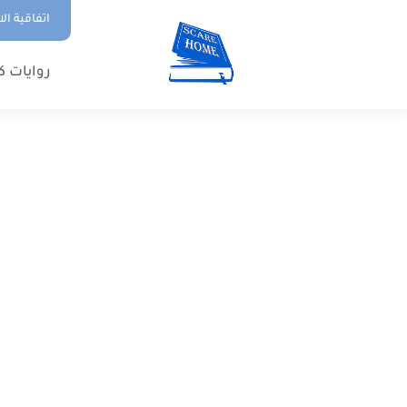
اتفاقية ال
روايات ك