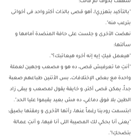
شهقت بخوف ثم قالت:
"بالتأكيد بتهزري!، أهو قصى بالذات أكتر واحد فى أخواتى
بترعب منه".
نهضت الأخرى و جلست على حافة المنضدة أمامها و
سألتها:
"هيعمل فيكِ إيه إنه أخره هيعاتبك؟".
"أنتِ ما تعرفيش قصى، ده هو و مصعب وجهين لعملة
واحدة مع بعض الإختلافات، بس الأتنين طباعهم صعبة
جداً، يمكن قصى أكتر، و خايفة يقول لمصعب و يبقى زاد
الطين بلا فوق دماغي، ده مش بعيد يقيموا عليا الحد".
ابتسمت رودينا رغماً عنها، رأتها الأخرى و رمقتها بضيق:
"يعنى أنا بحكي لك المصيبة اللى أنا فيها، و أنتِ عمالة
بتضحكِ!".