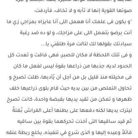
لعابها و استجمعت قواها لتخبره بلغة الجسد و نبرة
صوتها القوية إنها لا تأبه و لا تخاف، فأردفت:
"و يكون فى علمك أنا هعمل اللى أنا عايزاه بمزاجي زي ما
أنت برضو بتعمل اللى على مزاجك، و لو ده ضد رغبة
سيادتك بقولها لك لتالت مرة طلقني يا...
و فى تلك اللحظة لا مكان للصبر، فهى فاقت و تعدت كل
الحدود لديه، جذبها من ذراعها بقوة ليس لفعل ما كان
فى مخيلته منذ قليل بل من أجل أن يُأدبها، ظلت تصرخ و
تحاول التملص من بين يديه حيث قام بلوى ذراعيها خلف
ظهرها و تمكن من تقيد يديها بقبضة واحدة، كانت تصرخ
ليترك يديها لكنه دفعها على بطنها أعلى الفراش بُغتةً
ثم قيد ساقيها التى أخذت تحركهما بقوة بين ساقيه
قائلاً وعيده إليها و الذى شرع في تنفيذه، يخلع ربطة عنقه