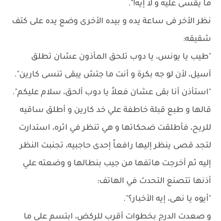
ما يقسى عليه و لا إيه!".
نظر الأخر فى ساعة يده و بيده الأخرى وضع يده على كتف
شقيقه:
"طيب يا يونس، يا دوب تلحق المأذون عشان تطلق
آسيل، لأن لو جه بكرة و أنت ما جتش يبقى تنسى كارين".
"استأذن أنا بقى عشان فعلاً يا دوب ألحق، سلام عليكم".
قالها و طبع قبلة خاطفة علي خد كارين و أطلق ساقيه
للريح، فأطلقت ضحكاتها و هي تنظر في اثره، استدارت
لتجد قصى ينظر إليها رافعاً إحدى حاجبيه، تجنبت النظر
إليه ثم أخرجت هاتفها من جيب بنطالها و وضعته علي
أذنها تتصنع التحدث في الهاتف:
"أيوه يا نهى، إيه الأخبار؟".
و صعدت الدرج بخطوات أقرب للركض، ابتسم على ما