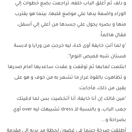
و دلف ثم أغلق الباب خلفه، تراجعت بضع خطوات إلي
الوراء واضعة يدها علي موضع قلبها، بينما هو يقترب
منها و بصره يجول علي جسدها من أعلي إلي أسفل،
فقال هاكماً:
"و لما أنتِ خايفة أوى كدة، ليه خرجتِ من ورايا و لابسة
فستان شبه قميص النوم!".
ابتلعت لعابها ثم توقفت و عقدت ساعديها أمام صدرها
و تظاهرت بالقوة غرار ما تشعر به من خوف و هو على
يقين من ذلك، فأجابت:
"مين قالك إن أنا خايفة، أنا أتخضيت بس لما لاقيتك
جمب الباب، و بالنسبة للـ dress تشبيهك ليه over أوي
بصراحة و...
أطلقت صرخة حينما في غضون لحظة مد يديه إلي مقدمة