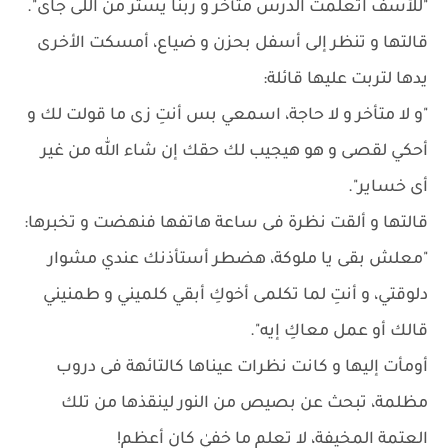
"للأسف اتعلمت الدرس متأخر و ربنا يستر من اللى جاى".
قالتها و تنظر إلى أسفل بحزن و ضياع، أمسكت الأخرى
يدها لتربت عليها قائلة:
"و لا متأخر و لا حاجة، اسمعي بس أنتِ زى ما قولت لك و
أحكي لقصى و هو هيجيب لك حقك إن شاء الله من غير
أى خساير".
قالتها و ألقت نظرة فى ساعة هاتفها فنهضت و تخبرها:
"معلش بقى يا ملوكة، هضطر أستأذنك عندي مشوار
دلوقتي، و أنتِ لما تكلمى أخوكِ أبقي كلميني و طمنيني
قالك أو عمل معاكِ إيه".
أومأت إليها و كانت نظرات عيناها كالتائهة فى دروب
مظلمة، تبحث عن بصيص من النور لينقذها من تلك
العتمة المخيفة، لا تعلم ما خفيٰ كان أعظم!