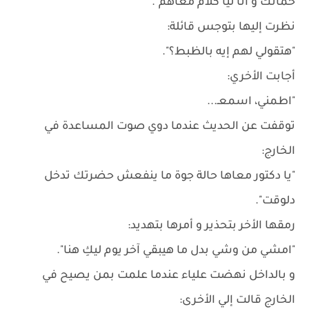
حماتك و أنا ليا كلام معاهم".
نظرت إليها بتوجس قائلة:
"هتقولي لهم إيه بالظبط؟".
أجابت الأخري:
"اطمني، اسمعـ...
توقفت عن الحديث عندما دوي صوت المساعدة في
الخارج:
"يا دكتور معاها حالة جوة ما ينفعش حضرتك تدخل
دلوقت".
رمقها الأخر بتحذير و أمرها بتهديد:
"امشي من وشي بدل ما هيبقي آخر يوم ليكِ هنا".
و بالداخل نهضت علياء عندما علمت بمن يصيح في
الخارج قالت إلي الأخرى: