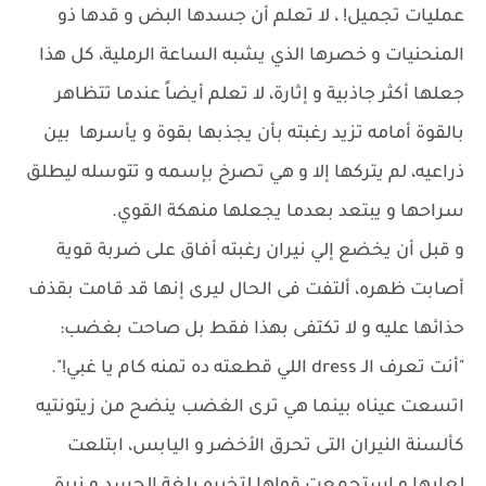
عمليات تجميل! ، لا تعلم أن جسدها البض و قدها ذو
المنحنيات و خصرها الذي يشبه الساعة الرملية، كل هذا
جعلها أكثر جاذبية و إثارة، لا تعلم أيضاً عندما تتظاهر
بالقوة أمامه تزيد رغبته بأن يجذبها بقوة و يأسرها بين
ذراعيه، لم يتركها إلا و هي تصرخ بإسمه و تتوسله ليطلق
سراحها و يبتعد بعدما يجعلها منهكة القوي.
و قبل أن يخضع إلي نيران رغبته أفاق على ضربة قوية
أصابت ظهره، ألتفت فى الحال ليرى إنها قد قامت بقذف
حذائها عليه و لا تكتفى بهذا فقط بل صاحت بغضب:
"أنت تعرف الـ dress اللي قطعته ده تمنه كام يا غبي!".
اتسعت عيناه بينما هي ترى الغضب ينضح من زيتونتيه
كألسنة النيران التى تحرق الأخضر و اليابس، ابتلعت