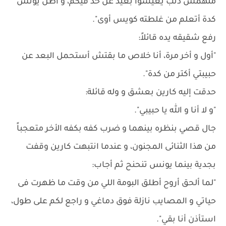
ملهمش ذنب يعيشوا بعيد عن حد فيكم، و أظن يونس
كدة أتعلم من غلطته كويس أوى".
رفع شقيقه يده قائلاً:
"أول و أخر مرة، أنا خلاص ما بقتش أستحمل البعد عن
حبيبتي أكتر من كدة".
حدقت إليه كارين بعشق و وله قائلة:
"و لا أنا و الله يا حبيبي".
جال قصي بنظره بينهما و ضرب كفه بكفه الأخر متعجباً
من هذا الثنائى المجنون، و عندما انتبهت كارين وقفت
بجدية بينما يونس تنحنح ثم أجاب:
"لما ألحق أروح أطلق البومة اللي من وقت ما ظهرت فى
حياتي و المصايب نازلة فوق دماغي و راجع لكم على طول،
استأذن أنا بقي".