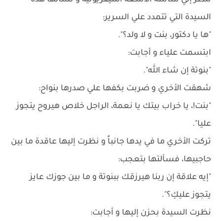
تنظر إلي شاشة الأشعة التليفزيونية و تسألها هذه
السيدة التي تتمدد علي السرير:
"ها يا دكتور، بنت و لا ولد؟".
ابتسمت علياء و أجابت:
"بنوتة إن شاء الله".
شهقت الأخري و ضربت بكفها علي صدرها بنواح:
"بنت!، يا خراب بيتك يا نعمة، الراجل خلاص هيروح يتجوز
عليا".
تركت الأخري ما في يدها جانباً و نظرت إليها عاقدة ما بين
حاجبيها، فسألتها بتعجب:
"إيه علاقة إن ربنا هيرزقك ببنوتة و ما بين جوزك عايز
يتجوز عليكِ؟".
نظرت السيدة بحزن إليها و أجابت: