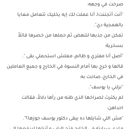
صرخت في وجهه:
"أنت أتجننت!، أنا عملت لك إيه يخليك تتعامل معايا
بالهمجية دي".
تمكن من جذبها لتنهض ثم حملها من خصرها قائلاً
بسخرية:
"أصل أنا مفتري و ظالم، معلش استحملي بقى ".
قالها و خرج بها أمام النسوة في الخارج و جميع العاملين
في الخارج، صاحت به:
"نزلني يا يوسف".
لم يكترث لصراخها الذي ظنه من رآها دلالاً، فقالت
احداهن:
"مش اللي شايلها ده يبقى دكتور يوسف جوزها؟".