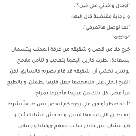
"أومال واخدني علي فين؟".
و بإجابة مقتضبة قال إليها:
"لما نوصل هاتعرفي".
༺༻
خرج كلا من قصى و شقيقه من غرفة المكتب يبتسمان
بسعادة، نظرت كارين إليهما بتعجب و تتأمل ملامح
يونس، تخشي أن شقيقه قد قام بضربه كالسابق، لكن
الفرح الجلي على ملامحهما جعل قلبها يطمئن، و بالطبع
قرأ قصى كل ذلك من عينيها فأخبرها بمزاح:
"أنا مضطر أوافق علي رجوعكم لبعض بس طبعاً بشرط
إنه يطلق اللي اسمها آسيل، و ده مش عشانك أنتِ و
هو، عشان بس خاطر حبايب عمهم چوليانا و رسلان