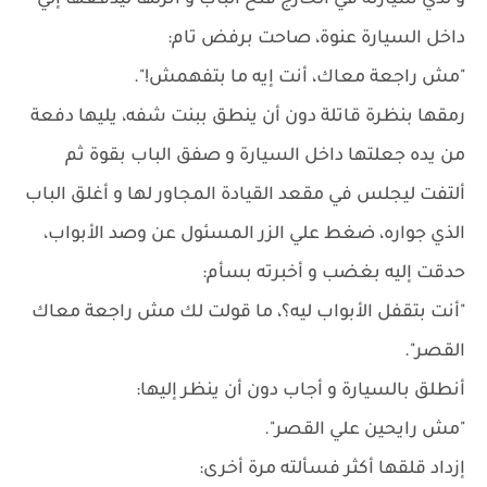
و لدي سيارته في الخارج فتح الباب و أنزلها ليدفعها إلي
داخل السيارة عنوة، صاحت برفض تام:
"مش راجعة معاك، أنت إيه ما بتفهمش!".
رمقها بنظرة قاتلة دون أن ينطق ببنت شفه، يليها دفعة
من يده جعلتها داخل السيارة و صفق الباب بقوة ثم
ألتفت ليجلس في مقعد القيادة المجاور لها و أغلق الباب
الذي جواره، ضغط علي الزر المسئول عن وصد الأبواب،
حدقت إليه بغضب و أخبرته بسأم:
"أنت بتقفل الأبواب ليه؟، ما قولت لك مش راجعة معاك
القصر".
أنطلق بالسيارة و أجاب دون أن ينظر إليها:
"مش رايحين علي القصر".
إزداد قلقها أكثر فسألته مرة أخرى: