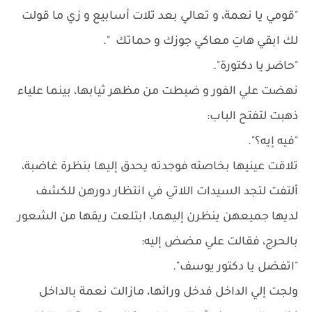
"قومي يا نعمة، و تعالي بعد تلات أسابيع و زي ما قولت
لك ابقي هاتِ معاكي جوزك و حماتك ".
"حاضر يا دكتورة".
نهضت علي الفور و ضبطت من مظهر ثيابها، بينما علياء
ذهبت لتفتح الباب:
"فيه إيه؟".
تلاقت عينيها بخاصته فوجدته يحدق إليها بنظرة غاضبة،
ألتفت لتجد السيدات اللاتي في انتظار دورهن للكشف
لديها جميعهن ينظرن إليهما، ابتلعت ريقها من الشعور
بالحرج، فقالت علي مضض إليه:
"اتفضل يا دكتور يوسف".
ولجت إلي الداخل فدخل ورائها، مازالت نعمة بالداخل