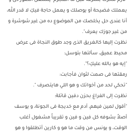
"لازم نتحرك بسرعة قبل ما المجرم يستغل الصور دى و
يعملك فضيحة أو يوصلك و يعمل حاجة فيكِ لا قدر الله،
أنا عندى حل يخلصك من الموضوع ده من غير شوشرة و
من غير جوزك يعرف".
نظرت إليها كالغريق الذى وجد طوق النجاة فى عرض
محيط عميق، سألتها بتوسل:
"إيه هو بالله عليكِ؟".
رمقتها فى صمت لثوان فأجابت:
"تحكي لحد من أخواتك و هو اللي هايتصرف ".
نظرت إلى الفراغ بحزن دفين قائلة:
"أقول لمين فيهم، آدم مع خديجة فى الجونة، و يوسف
أصلاً بشوفه كل فين و فين و تقريباً مشغول أغلب
الوقت، و يونس من وقت ما هو و كارين أتطلقوا و هو