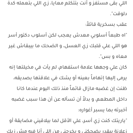
اللي بقى مستفز و أنت بتتكلم معايا، زي اللي بتعمله كدة
دلوقت".
عقب بسخرية قائلاً:
"اه طبعاً أسلوبي معدش يعجب لكن أسلوب دكتور أسر
هو اللي علي قلبك زي العسل، و الضحك ما بيبقاش غير
معاه و بس".
كان علي وجهها علامة استفهام، لم يأت في مخيلتها إنه
يرمى إليها إتهاماً بعينه أو يشك في علاقتها بصديقه،
ظنت إن غضبه مازال قائماً منذ ذلك اليوم عندما كانا
داخل المطعم، و بدلاً أن تسأله عن أن هذا سبب غضبه
أخبرته بما يسبر أغواره:
"ياريتك كنت زي أسر، علي الأقل لما بيلاقيني مضايقة أو
زعلانة بيقدر يضحكني و يخرجني من اللي أنا فيه مش زيك