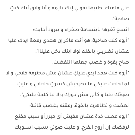
على مامتك، خلتيها تقولي إنك نايمة و أنا واثق أنك كنتِ
صاحية".
اتسع ثغرها بابتسامة صفراء و ببرود أجابت:
"أيوه كنت صاحية، هو أنت فاكر إن هعدي رفعة ايدك عليا
عشان تضربني بالقلم لولا ابنك دخل علينا!".
صاح بقوة و غضب جعلها انتفضت:
"أيوه كنت همد ايدي عليكِ عشان مش محترمة كلامي و لا
لما حلفت عليكي ما تخرجيش كسرتِ حلفاني و عليتِ
صوتك عليا و كأني مش جوزك و لا ليا كلمة عليكي".
نهضت و تظاهرت بالقوة، رمقته بغضب قائلة:
"ايوه عملت كدة عشان مفيش أى مبرر أو سبب مقنع
لرفضك إن أروح الفرح، و عليت صوتي بسبب اسلوبك