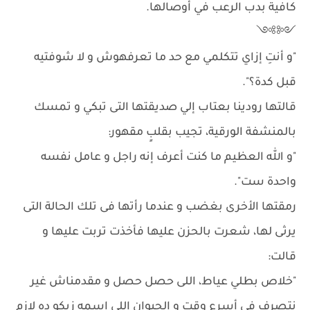
كافية بدب الرعب في أوصالها.
༺༻
"و أنتِ إزاي تتكلمي مع حد ما تعرفهوش و لا شوفتيه
قبل كدة؟".
قالتها رودينا بعتاب إلي صديقتها التى تبكي و تمسك
بالمنشفة الورقية، تجيب بقلبٍ مقهور:
"و الله العظيم ما كنت أعرف إنه راجل و عامل نفسه
واحدة ست".
رمقتها الأخرى بغضب و عندما رأتها فى تلك الحالة التى
يرثى لها، شعرت بالحزن عليها فأخذت تربت عليها و
قالت:
"خلاص بطلي عياط، اللى حصل حصل و مقدمناش غير
نتصرف فى أسرع وقت و الحيوان اللى اسمه زيكو ده لازم