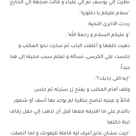
نظرت إلي يوسف ثم إلي علياء و قالت متجهة إلي الخارج:
"سلام عليكم يا دكتورة".
رددت الأخرى التحية:
"و عليكم السلام و رحمة الله".
ذهبت خلفها و أغلقت الباب ثم سارت نحو المكتب و
جلست علي الكرسى، تسأله و تعلم سبب مجيئه إلى هنا
جيداً:
"إيه اللى جابك؟".
وقف أمام المكتب و يفتح زر سترته ثم جلس
قائلاً و عينيه تنضح بنظرة لم يوجد بها أسف أو شعور
بالندم علي ما اقترفه معها قبل أن تذهب إلي حفل زفاف
ابنة خالتها
"جيت عشان عايز أعرف ليه قافلة تليفونك و لما أتصلت