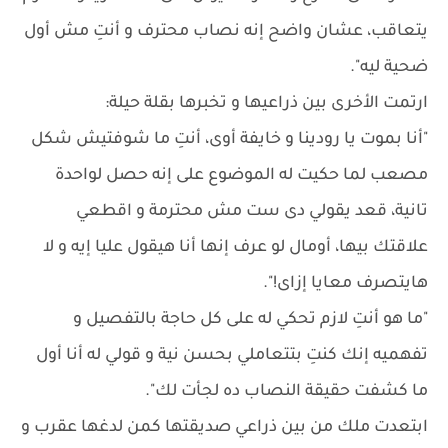
يتعاقب، عشان واضح إنه نصاب محترف و أنتِ مش أول
ضحية ليه".
ارتمت الأخرى بين ذراعيها و تخبرها بقلة حيلة:
"أنا بموت يا رودينا و خايفة أوى، أنتِ ما شوفتيش شكل
مصعب لما حكيت له الموضوع على إنه حصل لواحدة
تانية، قعد يقولي دى ست مش محترمة و اقطعي
علاقتك بيها، أومال لو عرف إنها أنا هيقول عليا إيه و لا
هايتصرف معايا إزاى!".
"ما هو أنتِ لازم تحكي له على كل حاجة بالتفصيل و
تفهميه إنك كنتِ بتتعاملي بحسن نية و قولي له أنا أول
ما كشفت حقيقة النصاب ده لجأت لك".
ابتعدت ملك من بين ذراعي صديقتها كمن لدغها عقرب و