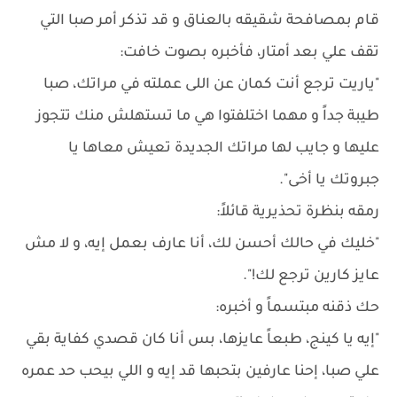
قام بمصافحة شقيقه بالعناق و قد تذكر أمر صبا التي
تقف علي بعد أمتار، فأخبره بصوت خافت:
"ياريت ترجع أنت كمان عن اللى عملته في مراتك، صبا
طيبة جداً و مهما اختلفتوا هي ما تستهلش منك تتجوز
عليها و جايب لها مراتك الجديدة تعيش معاها يا
جبروتك يا أخى".
رمقه بنظرة تحذيرية قائلاً:
"خليك في حالك أحسن لك، أنا عارف بعمل إيه، و لا مش
عايز كارين ترجع لك!".
حك ذقنه مبتسماً و أخبره:
"إيه يا كينج، طبعاً عايزها، بس أنا كان قصدي كفاية بقي
علي صبا، إحنا عارفين بتحبها قد إيه و اللي بيحب حد عمره