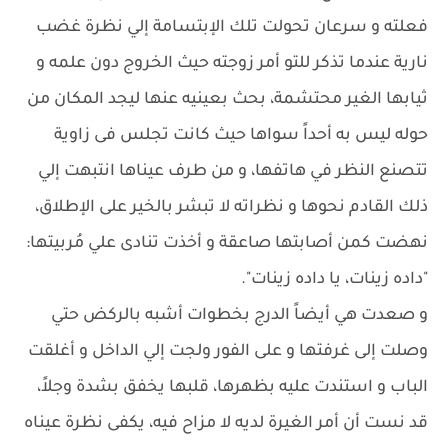
فعلته و سرعان تحولت تلك الإبتسامة إلي نظرة غضب
نارية عندما تذكر للتو أمر زوجته حيث الخروج دون علمه و
ثيابها الغير محتشمة، بحث بعينيه عنها ليجد المكان من
حوله ليس به أحداً سواها حيث كانت تجلس فى زاوية
تتصنع النظر في هاتفها، و من طرف عيناها انتبهت إلي
ذلك القادم نحوها و نظراته لا تبشر بالخير على الإطلاق،
نهضت كمن أصابتها صاعقة و أخذت تنادى علي مُربيتها:
"داده زينات، يا داده زينات".
و صعدت هي أيضاً الدرج بخطوات أشبه بالركض حتي
وصلت إلى غرفتها و على الفور ولجت إلي الداخل و أغلقت
الباب و استندت عليه بظهرها، قلبها يخفق بشدة وجلاً،
قد نست أن أمر الغيرة لديه لا مزاح فيه، يكفى نظرة عيناه