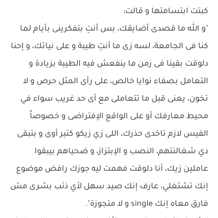
كبتت ابتسامتها و قالت:
"و الله ما قصدى أضايقك، بس أنتِ بتفكرينى بأيام لما
كنا فى الجامعة، لسه زى ما أنتِ طيبة و على نياتك، و إحنا
دلوقت بقينا فى زمن ما ينفعش فيه الطيبة بزيادة و
التعامل بصفاء نوايا خالص، على رأى المثل حرص و لا
تخون، يعنى قبل ما تتعاملى مع أى حد غريب سواء في
محيط معارفك أو على الواقع الإفتراضى و خصوصاً
الفيس لازم تاخدى حذرك، اللى زي زيكو كتير أوى و بتبقى
دي شغالنتهم، النصب و الإبتزاز، و ضحياهم بيبقوا
عاملين زيك، أنا دلوقت فهمت ليه جوزك رافض موضوع
إنك تشتغلي، عارف إنك صيد سهل لأي ذئب بشرى مش
فارق معاه إنك single و لا متجوزة".