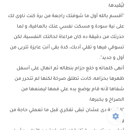
ليُقيدها:
"أقسم بالله أول ما شوفتك راجعة من برة كنت ناوى لك
على نية سودة و مسكت نفسي عنك بالعافية، و لما
حذرتك من دقيقة ده كان مراعاة لحالتك النفسية، لكن
تسوقي فيها و تقلي أدبك، كدة بقى أنتِ عايزة تتربى من
أول و جديد".
أنهى كلماته و خلع حزام بنطاله ثم انهال على أسفل
ظهرها بحزامه، كادت تطلق صرخة لكنها لم تتحرر من
شفاها لأنه قام بوضع يده علي فمها ليمنعها من
الصراخ و يخبرها:
"الضربة دى عشان تبقى تفكري قبل ما تعملي حاجة من
ورايا".