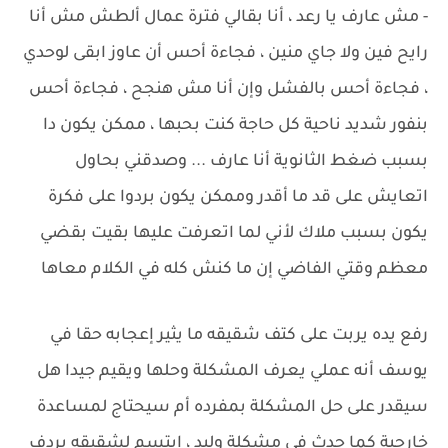
- مش عارف يا رعد ، أنا بقالي فترة عمال ألطش مش أنا
رايح فين ولا جاي منين ، فجاءة أحس أن عاوز ابقى لوحدي
، فجاءة أحس بالفشل وإن أنا مش هنجح ، فجاءة أحس
بنفور شديد ناحية كل حاجة كنت بحبها ، ممكن يكون دا
بسبب ضغط الثانوية أنا عارف ... وصدقني بحاول
اتعايش على قد ما أقدر وممكن يكون بردوا على فكرة
يكون بسبب ملاك لأني لما اتعرفت عليها بقيت بقضي
معظم وقتي الفاضي إن ما كنش كله في الكلام معاها
رفع يده يربت على كتف شقيقه ما يثير إعجابه حقا في
يوسف أنه عملي يعرف المشكلة وحلها ويقيم جيدا هل
سيقدر على حل المشكلة بمفرده أم سيحتاج لمساعدة
خارجية كما حدث في مشكلة وليد ، ابتسم لشقيقه يردف