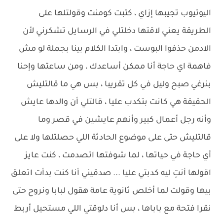
اليوتيوب تجيبها إزاي ، كتبت كومنت وقولتلها على
الطريقة يعني لاقتها دخلتلي في الرسايل تشكرني لأن
الادمن حذفوا البوست ، وابتدا الكلام بينا بجملة لو مش
فاهمة اي حاجة أنا ممكن أساعدك ، ومن ساعتها وإحنا
بنرغي صبح وليل في كل تقريبا ، بس هي ما قالتليش
الحقيقة هي كانت بتكدب عليا ، قالتلي أن والدها عايش
وأنه رجل أعمال كبير وأنهم عايشين في قصر وما
قالتليش حتى على موضوع الحادثة اللي حصلتلها ولا على
أي حاجة في حياتها ، لما شوفتها اتصدمت ، كنت عايز
اقولها أنتِ ليه كدبتي عليا ... صدقيني أنا كنت بدأت اتعلق
بيها وقولت لما أخلص ثانوية عامة هقول لبابا ونروح حتى
نقرا فتحة مع باباها ، بس أنا دلوقتي اللي مستحيل أربط