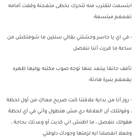
ابتسمت لتقترب منه تتحرك بخطى متغجنة وقفت أمامه
تغمغم مبتسمة:
- في اي يا جاسر وحشتني بقالي سنتين ما شوفتكش من
ساعة ما قررت أننا ننفصل
تأفف حانقا يبتعد عنها توجه صوب مكتبه يوليها ظهره
يغمغم بنبرة هادئة:
- روز أنا من بداية علاقتنا كنت صريح معاكِ من أول لحظة
، وقولتلك أن العلاقة دي مش هتطول وأني في أي لحظة
هقولك ننفصل ، ما اظنش اني كذبت أو وعدتك بحاجة ،
وفعلا انفصلنا ايه لزمتها وجودك دلوقتي