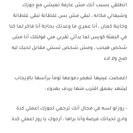
اتطلقي بسبب أنك مش عارفة تعيشي مع جوزك
وشيفاني مكانه ، تبقي مش بس غلطانة تبقي غلطانة
وخاينة كمان ، أنا عمري ما وعدتك بحاجة أنا فاكر لما كنا
في البعثة كويس لما بدأتي تقربي مني قولتلك أنا مش
شخص هيحب ، ومش شخص تستني مقابل لحبك ليه
صح ولا لاء
اغمضت عينيها تنهمر دموعها تومأ برأسها بالإيجاب
ليتنهد بعمق اقترب منها يردف بهدوء :
- روز لو لسه في مجال أنك ترجعي لجوزك اعملي كدة
وادي لحياتك فرصة وأنا براها ، أرجوكِ يا روز اعملي كدة