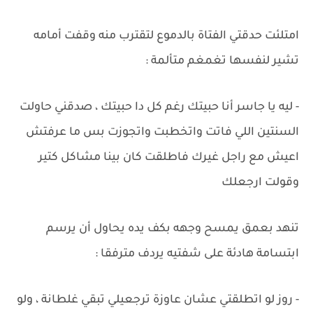
امتلئت حدقتي الفتاة بالدموع لتقترب منه وقفت أمامه
تشير لنفسها تغمغم متألمة :
- ليه يا جاسر أنا حبيتك رغم كل دا حبيتك ، صدقني حاولت
السنتين اللي فاتت واتخطبت واتجوزت بس ما عرفتش
اعيش مع راجل غيرك فاطلقت كان بينا مشاكل كتير
وقولت ارجعلك
تنهد بعمق يمسح وجهه بكف يده يحاول أن يرسم
ابتسامة هادئة على شفتيه يردف مترفقا :
- روز لو اتطلقتي عشان عاوزة ترجعيلي تبقي غلطانة ، ولو