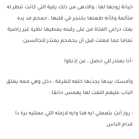
خيانة زوجها لها ، والأدهى من ذلك رقية التي كانت تنظر له
متألمة وكأنه طعنها بخنجر في قلبها ، حمحم مد يده
يفك ذراعي الفتاة من على رقبته يعطيها نظرة غير راضية
تماما عما فعلت قبل أن يحمحم يعتذر للجالسين:
-أنا بعتذر للي حصل ، عن إذنكوا
وأمسك بيدها يجذبها خلفه للغرفة ، دخل وهي معه يغلق
الباب عليهم التفت لها يهمس حانقا :
- روز أنتِ بتعملي ايه هنا وايه لازمته اللي عملتيه برة دا
قدام الناس