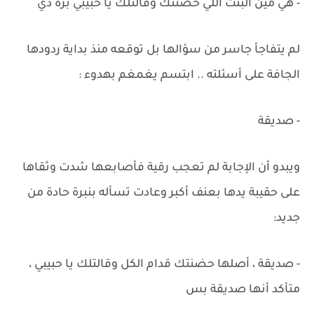
- هي مين البنت اللي حضنتك وقالتلك يا حبيبي برة دي
لم يتفاجأ جاسر من سؤالها بل توقعه منذ بداية ردودها
الجافة على أسئلته .. ابتسم يغمغم بهدوء :
- صديقة
ويبدو أن الإجابة لم تعجب رقية فأصابعها شدت وثقاها
على حقيبة يدها بعنف أكبر وعادت تسأله بنبرة حادة من
جديد:
- صديقة ، أصلها حضنتك قدام الكل وقالتلك يا حبيبي ،
متأكد أنها صديقة بس