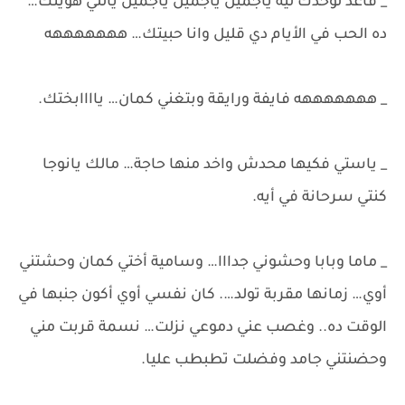
_ قاعد لوحدك ليه ياجميل ياجميل ياجميل ياللي هويتك…
ده الحب في الأيام دي قليل وانا حبيتك… هههههههه
_ هههههههه فايفة ورايقة وبتغني كمان… ياااابختك.
_ ياستي فكيها محدش واخد منها حاجة… مالك يانوجا
كنتي سرحانة في أيه.
_ ماما وبابا وحشوني جدااا… وسامية أختي كمان وحشتني
أوي… زمانها مقربة تولد…. كان نفسي أوي أكون جنبها في
الوقت ده.. وغصب عني دموعي نزلت… نسمة قربت مني
وحضنتني جامد وفضلت تطبطب عليا.