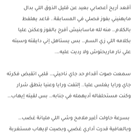
أقعد أريح أعصابي بعيد عن قليل الذوق اللي بدال
مايهنيني بفوز فصلي في المسابقة.. قاعد يهلفط
بالكلام… منه لله ماسابنيش أفرح بالفوز وعكنن عليا
بكلامه اللي زي السم… بس يستاهل إني دايقته وسبته
علي نار ماريحتوش ولا رديت عليه….
سمعت صوت أقدام حد جاي ناحيتي… قلبي اتقبض فكرته
جاي ورايا يغلس عليا.. إلتفت ورايا وعنيا بتطق شرار
وكنت مستحلفاله أديهمله في جنابه… بس لقيته إيهاب…
بسرعة حاولت أغير ملامح وشي اللي مليانة غضب…
وبالعافية قدرت أداري غضبي وبصيت لإيهاب مستغربة