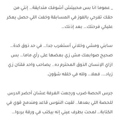
_ عموما انا بس محبيتش أشوفك متدايقة… إنتي من
حقك تفرحي بالفوز في المسابقة وخفت اللي حصل يعكر
عليكي فرحتك… بعد إذنك…
سابني ومشي وخلاني أستغرب جدا… في حد ذوق كدة…
صحيح صوابعك مش زي بعضها على رأي ماما… بس
ازاي الإنسان الذوق المحترم ده.. يصاحب واحد فلتان زي
زياد…. فعلا… ولله في خلقه شؤون.
جرس الحصة ضرب ورجعت الغرفة عشان أحضر الدرس
للحصة اللي بعدها.. لقيت الننوس قاعد ومندمج قوي في
الكتابة… لمحت بطرف عيني إنه بيكتب في ورقة بردوا…