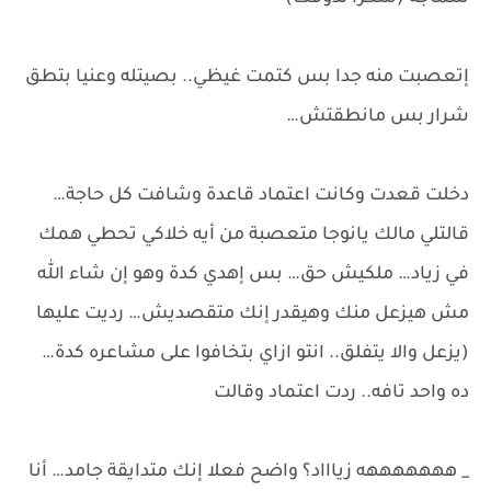
إتعصبت منه جدا بس كتمت غيظي.. بصيتله وعنيا بتطق
شرار بس مانطقتش…
دخلت قعدت وكانت اعتماد قاعدة وشافت كل حاجة…
قالتلي مالك يانوجا متعصبة من أيه خلاكي تحطي همك
في زياد… ملكيش حق… بس إهدي كدة وهو إن شاء الله
مش هيزعل منك وهيقدر إنك متقصديش… رديت عليها
(يزعل والا يتفلق.. انتو ازاي بتخافوا على مشاعره كدة…
ده واحد تافه.. ردت اعتماد وقالت
_ هههههههه زياااد؟ واضح فعلا إنك متدايقة جامد… أنا