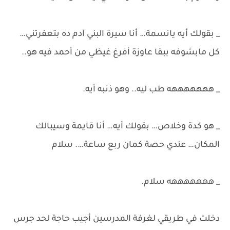
_ بقولك أيه يانسمة… أنا سيرة البني آدم ده بتعفرتني…
كل مابشوفه ببقا عاوزة أفرغ غيظي من أحمد فيه هو..
_ هههههههه طب ليه.. وهو ذنبه أيه.
_ هو كدة وخلاص… بقولك أيه… أنا قايمة وسيبالك
المكان… عندي حصة كمان ربع ساعة…. سلام
_ هههههههه سلام.
دخلت في طريقي لغرفة المدرسين أجيب حاجة لحد جرس