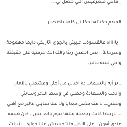
_ مانتي متعرفيش اللي حصل لي….
المهم حكيتلها حكايتي كلها باختصار.
_ ياااااه عالقسوة… حبيبتي يانجوى أتاريكي دايما مهمومة
وسرحانة… بس احمدي ربنا والله انك عرفتيه على حقيقته
وانتي لسة عالبر.
_ بر أيه يانسمة… ده أخدني من أهلي وعشمني بالأمان
والحب والسعادة وحطني في وسط البحر وسابني
ومشي… لا منه فضل معايا ولا منه سابني عالبر مع أهلي
… ياريتها كانت رجعتله قبلها بيوم واحد بس.. كان هيبقة
عندي أهون… على الأقل ماتتحسبش عليا جوازة… شيلت