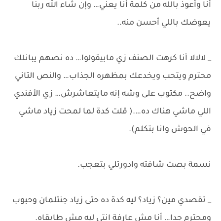
أنا وأعوذ بالله من كلمة أنا يعني… وإن شاء الله ربنا
يعوضك باللي أحسن منه..
_ لالالا أنا كرهت الصنف زي مابيقولوا… ده نصهم يبانلك
محترم ويتحب ويخدعك بمظهره الجذاب… والنص التاني
واضح.. مكتوب على وشه إنه مايتعاشرش… زي الأفندي
اللي ماشي هناك ده….( قلت كدة لما لمحت زياد ماشي
في الحوش وانا بتكلم).
نسمة بصت شافته وادورتلي بتعجب.
_ تقصدي مين؟ زياد؟ ليه كدة ده حتى زياد جنتلمان وحبوب
ومحترم جدا… أنا مش عارفة انتي ليه مش طايقاه.