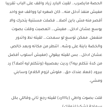
الحصة مايضرب.. لقيت البارد زياد واقف على الباب تقريبا
مفيش منفذ أدخل منه… كان ضهره ليا وواقف مع واحد
أقصر منه مش باين أصلا… فضلت مستنية يتحرك والا
يوسع عشان ادخل.. مفيش… اتعصبت وقلت بصوت
منفعل. ممكن توسع لو سمحت… لقيته نط واتدور
والخضة باينة على وشه.. اتنطر من مكانه وبعد خالص
عشان ادخل.. بس لقيته بيقولي (مفيش أسلوب أفضل
من كدة نتكلم بيه؟) رديت بعصبية (ونتكلم ليه أصلا؟) رد
ببرود (فعلا عندك حق.. ملوش لزوم الكلام) وسابني
ومشي.
قلت بصوت واطي (باااارد) لقيته رجع تاني وقاللي بكل
سماجة (شكرا لذوقك)