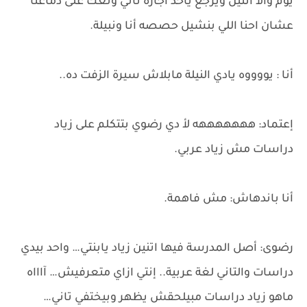
يوم والا اتنين ويرجع ياخد أجازة تاني وتعك على دماغنا
عشان احنا اللي بنشيل حصصه أنا ونبيلة.
أنا : يووووه يادي النيلة مابلاش سيرة الزفت ده..
إعتماد: هههههههه لأ دي رضوي بتتكلم على زياد
دراسات مش زياد عربي.
أنا باندهاش: مش فاهمة.
رضوى: أصل المدرسة فيها اتنين زياد يابنتي… واحد بيدي
دراسات والتاني لغة عربية.. إنتي ازاي متعرفيش… آاااه
ماهو زياد دراسات مبيلحقش يظهر وبيختفي تاني…