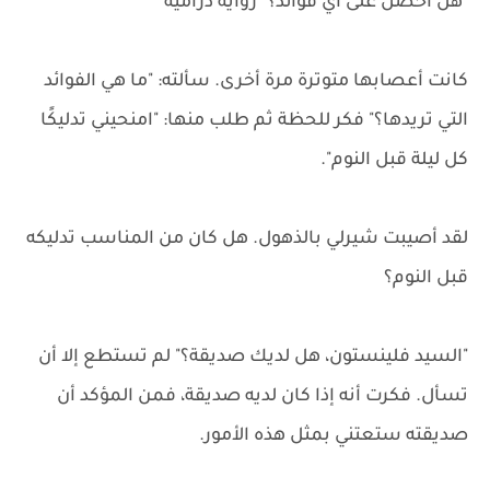
"هل أحصل على أي فوائد؟" رواية درامية
كانت أعصابها متوترة مرة أخرى. سألته: "ما هي الفوائد
التي تريدها؟" فكر للحظة ثم طلب منها: "امنحيني تدليكًا
كل ليلة قبل النوم".
لقد أصيبت شيرلي بالذهول. هل كان من المناسب تدليكه
قبل النوم؟
"السيد فلينستون، هل لديك صديقة؟" لم تستطع إلا أن
تسأل. فكرت أنه إذا كان لديه صديقة، فمن المؤكد أن
صديقته ستعتني بمثل هذه الأمور.