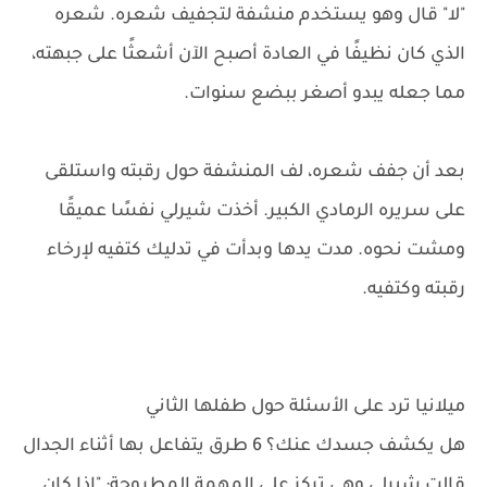
"لا" قال وهو يستخدم منشفة لتجفيف شعره. شعره
الذي كان نظيفًا في العادة أصبح الآن أشعثًا على جبهته،
مما جعله يبدو أصغر ببضع سنوات.
بعد أن جفف شعره، لف المنشفة حول رقبته واستلقى
على سريره الرمادي الكبير. أخذت شيرلي نفسًا عميقًا
ومشت نحوه. مدت يدها وبدأت في تدليك كتفيه لإرخاء
رقبته وكتفيه.
ميلانيا ترد على الأسئلة حول طفلها الثاني
هل يكشف جسدك عنك؟ 6 طرق يتفاعل بها أثناء الجدال
قالت شيرلي وهي تركز على المهمة المطروحة: "إذا كان