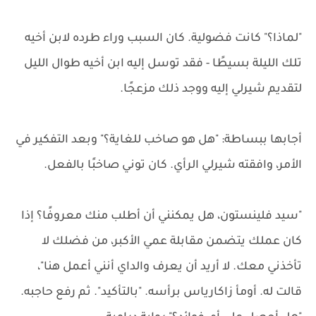
"لماذا؟" كانت فضولية. كان السبب وراء طرده لابن أخيه
تلك الليلة بسيطًا - فقد توسل إليه ابن أخيه طوال الليل
لتقديم شيرلي إليه ووجد ذلك مزعجًا.
أجابها ببساطة: "هل هو صاخب للغاية؟" وبعد التفكير في
الأمر، وافقته شيرلي الرأي. كان توني صاخبًا بالفعل.
"سيد فلينستون، هل يمكنني أن أطلب منك معروفًا؟ إذا
كان عملك يتضمن مقابلة عمي الأكبر، من فضلك لا
تأخذني معك. لا أريد أن يعرف والداي أنني أعمل هنا"،
قالت له. أومأ زاكارياس برأسه. "بالتأكيد". ثم رفع حاجبه.