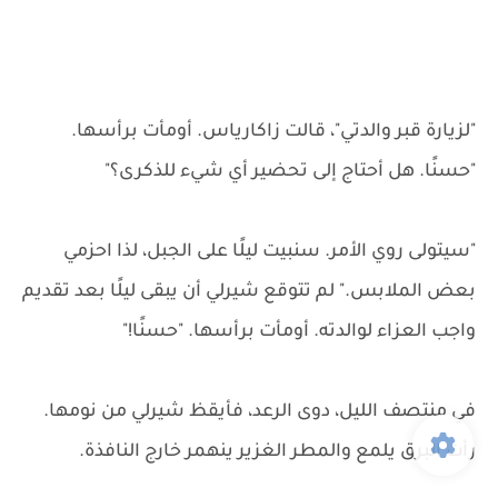
"لزيارة قبر والدتي"، قالت زاكارياس. أومأت برأسها.
"حسنًا. هل أحتاج إلى تحضير أي شيء للذكرى؟"
"سيتولى روي الأمر. سنبيت ليلًا على الجبل، لذا احزمي
بعض الملابس." لم تتوقع شيرلي أن يبقى ليلًا بعد تقديم
واجب العزاء لوالدته. أومأت برأسها. "حسنًا!"
في منتصف الليل، دوى الرعد، فأيقظ شيرلي من نومها.
رأت البرق يلمع والمطر الغزير ينهمر خارج النافذة.