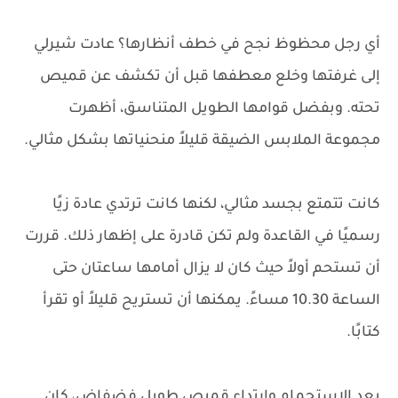
أي رجل محظوظ نجح في خطف أنظارها؟ عادت شيرلي
إلى غرفتها وخلع معطفها قبل أن تكشف عن قميص
تحته. وبفضل قوامها الطويل المتناسق، أظهرت
مجموعة الملابس الضيقة قليلاً منحنياتها بشكل مثالي.
كانت تتمتع بجسد مثالي، لكنها كانت ترتدي عادة زيًا
رسميًا في القاعدة ولم تكن قادرة على إظهار ذلك. قررت
أن تستحم أولاً حيث كان لا يزال أمامها ساعتان حتى
الساعة 10.30 مساءً. يمكنها أن تستريح قليلاً أو تقرأ
كتابًا.
بعد الاستحمام وارتداء قميص طويل فضفاض، كان