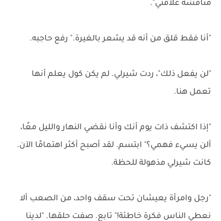
مناقشة علاقتي".
"أنا فقط قلق من أنه قد يشعر بالغيرة." رفع حاجبه.
"لن يفعل ذلك"، ردت شيرلي. لم يكن كول يعلم أنها
تعمل هنا.
"إذا اكتشف ذات يوم أنك وأنا نقضي النهار والليل معًا،
ألن يسيء فهمي؟" ابتسم. لقد أصبح أكثر اهتمامًا الآن.
كانت شيرلي مذهولة للحظة.
"رجل وامرأة يعيشان تحت سقف واحد، من الصعب ألا
نعطي الناس فكرة خاطئة!" تابع. صفت حلقها. "لدينا