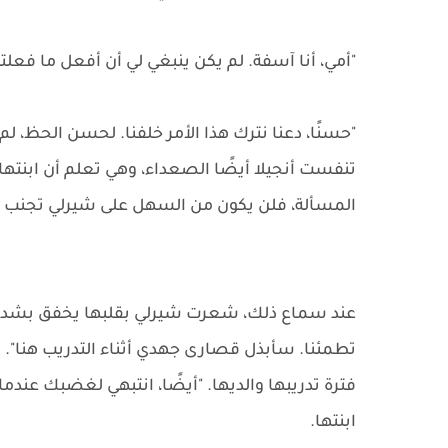
"أمي، أنا آسفة. لم يكن ينبغي لي أن أفعل ما فعلت
"حسنًا، دعنا نترك هذا الأمر خلفنا. لحسن الحظ، 
تنفست أنجيلا أيضًا الصعداء، وهي تعلم أن ابنتها
المسألة، فلن يكون من السهل على شيرلي تجنب ا
عند سماع ذلك، شعرت شيرلي بقلبها يخفق بشدة وأد
تطمئنا. سأبذل قصارى جهدي أثناء التدريب هنا". ل
فترة تدريبها والديها. "أيضًا، انتبهي لغضبك عندم
ابنتها.