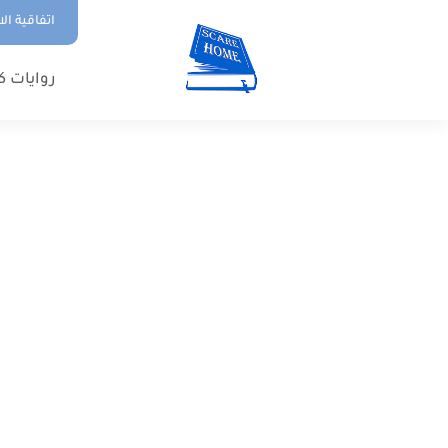
اتفاقية ال
روايات ك