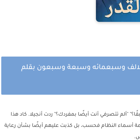
ل الالف وسبعمائه وسبعة وسبعون بقلم
ا؟" "ألم تتصرفي أنت أيضًا بمفردك؟" ردت أنجيلا. كاد هذا
ائمة أسماء النظام فحسب، بل كذبت عليهم أيضًا بشأن رعاية
س.