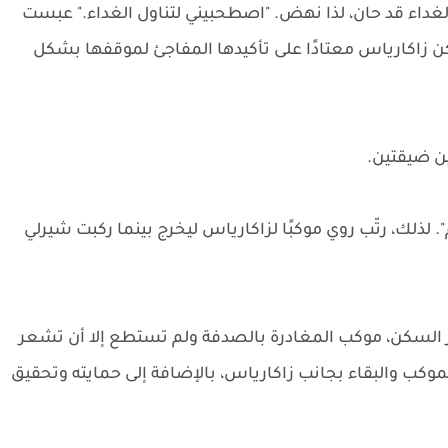
لغداء قد حان، لذا نهض. "اصطحبيني لتناول الغداء." عبست
يكن زاكارياس معتادًا على تأكيدها المفاجئ لموقفها بشكل
نين ضيقتين.
 لذلك، رتّب روي موكبًا لزاكارياس ليخرج بينما ركبت شيرلي
وار السكن، موكب المغادرة بالصدفة ولم تستطع إلا أن تشعر
كب والبقاء بجانب زاكارياس، بالإضافة إلى حمايته وتحقيق