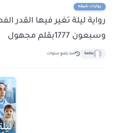
روايات شيقه
رواية ليلة تغير فيها القدر 
وسبعون 1777بقلم مجهول
GeGe
منذ بضع سنوات