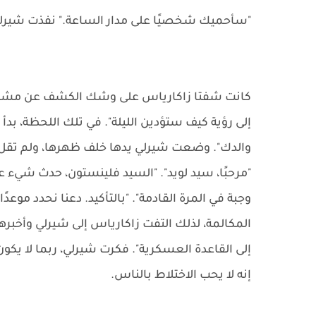
"سأحميك شخصيًا على مدار الساعة." نفذت شيرلي ا
كانت شفتا زاكارياس على وشك الكشف عن مشاعره 
إلى رؤية كيف ستؤدين الليلة". في تلك اللحظة، بدأ 
والدك". وضعت شيرلي يدها خلف ظهرها، ولم تقل شي
"مرحبًا، سيد لويد". "السيد فلينستون، حدث شيء ع
وجبة في المرة القادمة". "بالتأكيد. دعنا نحدد موعدً
المكالمة، لذلك التفت زاكارياس إلى شيرلي وأخبره
إلى القاعدة العسكرية". فكرت شيرلي، ربما لا يكو
إنه لا يحب الاختلاط بالناس.