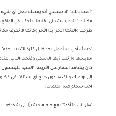
"أفهم ذلك." "لا تعتقدي أنه يمكنك فعل أي شيء 
مكانك." شعرت شيرلي بقلبها يرتجف. في الواقع، ل
طرحت والدتها الأمر، بدا الأمر وكأنها لا تعرف مكان
"حسنًا، أمي. سأعمل بجد خلال فترة التدريب هذه"،
ملابسها وارتدت زيها الرسمي وفتحت الباب. عندما
كان يشاهد التلفاز على الأريكة. "السيد فلينستون
إلى أوامرك وأنفذها دون طرح أي أسئلة". في غضون 
أحب سماع هذه الكلمات.
"هل أنت متأكد؟" رفع حاجبه، مشيرًا إلى شكوكه.