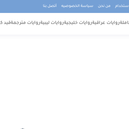
استخدام
من نحن
سياسة الخصوصيه
أتصل بنا
املة
روايات عراقية
روايات خليجية
روايات ليبية
روايات مترجمة
قيد كت