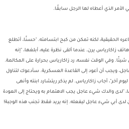
لأمر الذي أعطاه لها الرجل سابقًا.
الحقيقية، لكنه تمكن من كبح ابتسامته. "حسنًا، أتطلع
هاتف زاكارياس يرن. عندما ألقى نظرة عليه، أبلغها، "إنه
ئًا. وفي الوقت نفسه، رد زاكارياس بحرارة على المكالمة.
اجل، ويجب أن أعود إلى القاعدة العسكرية. سأدعوك لتناول
ا ليوم آخر"، أجاب زاكارياس. لم يذكر ريتشارد ابنته وأنهى
ا، "لدى والدك شيء عاجل يجب الاهتمام به ويحتاج إلى العودة
ن لدى أبي شيء عاجل ليفعله. إنه يريد فقط تجنب هذه الوجبة!