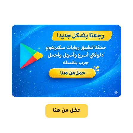
حمّل من هنا