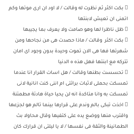
 بكت اكثر ثم نظرت له وقالت / لا اود ان ارى موتها وكم
اتمنى ان تعيش لابنتها
 ظل ناظرا لها وهو صامت ولا يعرف بما يجيبها
 بكت اكثر وقالت / ماذا حصدت هى من نجاحها ومن
شهرتها فها هى الان تموت وحيدة بدون وجود اى امان
تتركه مع ابنتها فهل هذه ه الدنيا
 تحسست بطنها وقالت / هل اسات القرار انا عندما
تمسكت بحملى لاثبات برائتى ام اننى كنت انانية لانى
تمسكت به وانا متاكدة انه لن يحيا حياة هادئة مطمئنة
 اخذت تبكى بالم وندم على قرارها بينما تالم هو لجزعها
واقترب منها ووضع يده على كتفيها وقال محاولا بث
الطمانينة والثقة فى نفسها / لا يا ليلتى ان قرارك كان