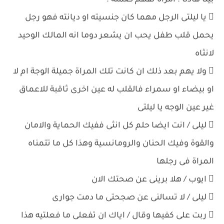
بيتا هادئا . امراة تفهم صمته .
 يا ليلتى الرجل مهما كان جنسيته او ديانته فهو رجل
يحمل قلب طفل يحب ان يشعر دوما انه المالك الوحيد
لانثاه
 ولا يهم بعد ذلك ان كانت تلك المراة جميلة الوجة ام لا
او بيضاء او سمراء فالقلب له عين اخرى ثاقبة للاعماق
غير عين الوجه يا ليلتى
 ليلى / انت ايضا حلم كل انثى ففيك الحماية والامان
والقوة وفيك الحنان والرومانسية وهذا كل ما تتمناه
المراة فى رجلها
 ايوب / هلا برينى عن صحتك الان
 ليلى / لا تسالنى عن صجحتى ما دمت جوارى
 ربت على كفيها وقال / اياك ان تفعلى ما فعلتيه هذا