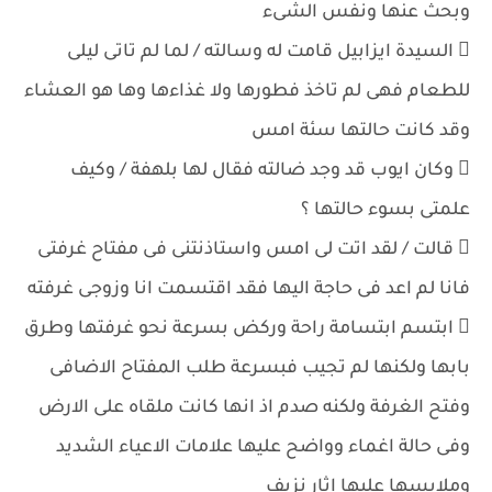
وبحث عنها ونفس الشىء
 السيدة ايزابيل قامت له وسالته / لما لم تاتى ليلى
للطعام فهى لم تاخذ فطورها ولا غذاءها وها هو العشاء
وقد كانت حالتها سئة امس
 وكان ايوب قد وجد ضالته فقال لها بلهفة / وكيف
علمتى بسوء حالتها ؟
 قالت / لقد اتت لى امس واستاذنتنى فى مفتاح غرفتى
فانا لم اعد فى حاجة اليها فقد اقتسمت انا وزوجى غرفته
 ابتسم ابتسامة راحة وركض بسرعة نحو غرفتها وطرق
بابها ولكنها لم تجيب فبسرعة طلب المفتاح الاضافى
وفتح الغرفة ولكنه صدم اذ انها كانت ملقاه على الارض
وفى حالة اغماء وواضح عليها علامات الاعياء الشديد
وملابسها عليها اثار نزيف