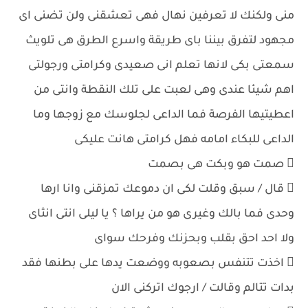
منى ولكنك لا تعرفين نهال فهى تعشقنى ولن تضنى اى
مجهود لتفرق بيننا باى طريقة واسرع الطرق هى تلويث
سمعتى بكى لانها تعلم انى صعيدى وكرامتى ورجولتى
اهم شيئا عندى وهى لعبت على تلك النقطة وانتى من
اعطيتيها الفرصة فما الداعى لجلوسك مع زوجها وما
الداعى للبكاء امامه فهل كرامتى هانت عليكى
 صمت هو وبكت هى بصمت
 قال / سبق وقلت لكى ان دموعك تمزقنى وانا ارها
وحدى فما بالك وغيرى هو من يراها ؟ يا ليلى انتى انثاى
ولا احد احق بقلب وبحزنك وفرحك سواى
 اخذت تتنفس بصعوبه ووضعت يدها على بطنها فقد
بدات تتالم وقالت / ارجوك اتركنى الان