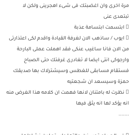
مرة اخرى وان اغضبتك فى شىء اهجرينى ولكن لا
تبتعدى عنى
 ابتسمت ابتسامة عذبة
 ايوب / ساذهب الان لغرفة القيادة واقدم لكى اعتذارتى
من الان فانا ساغيب عنكى فقد اهملت عملى البارحة
وارجوكى انتى ايضا لا تغادرى غرفتك حتى الصباح
فستقام مسابقى للغطس وسيشترلاك بها صديقك
حمزة وسيسعد ان شجعتيه
 نظرت له بامتنان لانها فهمت ان كلامه هذا الغرض منه
انه يؤكد لها انه يثق فيها
.......