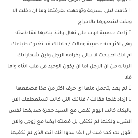
 ايوب بعصبية / نهال الزمى حدودك ولا تتخطيها
 قامت ليلى بسرعة وتوجهت لغرفتها وما ان دخلت الا
وبكت لشعورها بالاحراج
 زادت عصبية ايوب على نهال واخذ ينهرها فقاطعته
وهى اكثر منه عصبية وقالت / مابالك قد تغيرت طباعك
ام انك اصبحت لا تبالى بكرامة الرجل واين شعاراتك
الرنانة من ان الرجل اما ان يكون الوحيد فى قلب انثاه واما
فلا
 لم يعد يتحمل منها اى حرف اكثر من هذا فصفعها
 ازداد غلها فقالت / فتاتك التى كانت تستعطفك الان
بالبكاء كانت اليوم تفعل مع السيد حمزة صديقها نفس
الشىء ولكنها لم تكتفى بل فعلته ايضا مع زوجى والان
اقول لك كما قلت لى انفا يبدوا انك انت الذى لم تكفيها