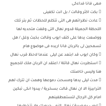
معى فانا فداءكى
 بكت اكثر وقالت / بل انت تكفينى
 عادت نظراتهم هى التى تتكلم للحظات ثم بتر تلك
اللحظة الجميلة قدوم نهال التى وقفت متحديه لها
ووضعت يدها على كتف ايوب وقالت بخبث وغل / هل
تسمحين لى بالربان فانا اريده فى موضوع هام
 وكان ايوب قد ابتعد عن ليلى عندما لاحظ قرب نهال
 استطردت نهال قائلة / اعتقد ان الربان ملك للجميع
هنا وليس خاصتك
 مدت ليلى يدها ومسحت دموعها وهمت ان تترك لهم
الترابيزة الا ان نهال قالت بسخرية / يبدوا انكى تبكين
امام كل الرجال لتستعطفينهم