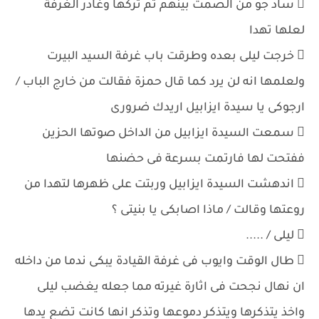
 ساد جو من الصمت بينهم ثم تركها وغادر الغرفة
لعلها تهدا
 خرجت ليلى بعده وطرقت باب غرفة السيد البيرت
ولعلمها انه لن يرد كما قال حمزة فقالت من خارج الباب /
ارجوكى يا سيدة ايزابيل اريدك ضرورى
 سمعت السيدة ايزابيل من الداخل صوتها الحزين
ففتحت لها فارتمت بسرعة فى حضنها
 اندهشت السيدة ايزابيل وربتت على ظهرها لتهدا من
روعتها وقالت / ماذا اصابكى يا بنيتى ؟
 ليلى / .....
 طال الوقت وايوب فى غرفة القيادة يبكى ندما من داخله
ان نهال نجحت فى اثارة غيرته مما جعله يغضب ليلى
واخذ يتذكرها ويتذكر دموعها وتذكر انها كانت تضع يدها