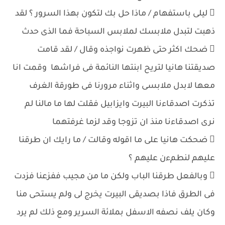
 ليلى باستفهام / ماذا حل بك لتكون بهذا السرور ؟ لقد
ذهبت لتبدل ملابسك لملابس السباحة فما الذى حدث
 ضحك اكثر حتى ظهرت نواجذه وقال / لقد قامت
صديقتنا هانيا لتريح ابنتها النائمة فى فراشها وقمت انا
معها لابدل ملابسى واثناء مرورنا فى طورقة الغرف
تذكرت اصدقاءنا البيرت وايزابيل فقلت لها ما مالنا لم
نرى اصدقاءنا منذ ان تزوجا وقد لزما غرفتهما
 ضحكت هانيا على ما اقوله وقالت / ما رايك ان طرقنا
عليهم لنطمءن عليهم ؟
 وبالفعل طرقنا الباب ولكن ما من مجيب ففزعنا فزدت
فى الطرق فاذا بصديقى البيرت يخرج لى ولم يستحى منا
وكان يلف نصفه الاسفل بملائة السرير ومع ذلك لم يرد