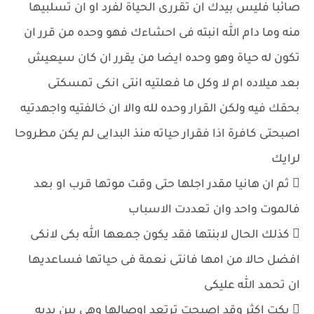
صائبا فليس بيدك ان تقررى الحياة لفرد او ان تسلبيها
منه وما دام الله انبته فى احشاءك فهو وحده من قرر ان
تكون له حياة وهو وحده ايضا من يقرر ان كان سيعيش
بعد ميلاده ام لا وكل ما فعلتيه انتى انكى تمسكتى
بحقك فيه ولكن القرار وحده لله والا ان خالفتيه واجهدتيه
اصبحتى كافرة اذا فقرار حياته منذ البدايى لم يكن مطروحا
لرايك
 ثم ان هانيا مقدر اجلها حتى وقت موتها قرب او بعد
فالموت واحد وان تعددت الاسباب
 كذلك الحال لابنتها فقد يكون جمعها الله بكى لانكى
افضل حالا من امها فانتى نعمة فى حياتها فساعديها
ان تحمد الله عليكى
 بكت اكثر وقد اصبحت ترتعد اوصالها وهى بين يديه