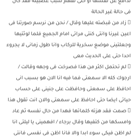
تدافع عن نفسها او حتى تفهم سبب عصبيته فقد كان
فى حالة غير الحالة
 زاد من قبضته عليها وقال / نحن من نرسم صورتنا فى
اعين غيرنا وانتى كنتى مراتى امام الجميع فلما لوثتيها
وجعلتينى موضع سخرية للركاب وانا طول زمانى لا يجروء
احدا حتى على الحديث معى
 لم تحتمل اكثر من هذا فصرخت فى وجهه وقالت /
ارجوك كله الا سمعتى فما فيه انا الان هو بسبب انى
احافظ على سمعتى وحافظت على جنينى على حساب
حياتى ايضا حتى احافظ على سمعتى والان انت تقول هذا
 صمت فقد هزته كلماتها فهدا من حال نفسه ثم عاد
وامسكها من كتفيها وقال برجاء / افهمينى يا ليلتى انا
لم اظن فيكى سوء ابدا والا فانا اظن فى نفسى فانتى