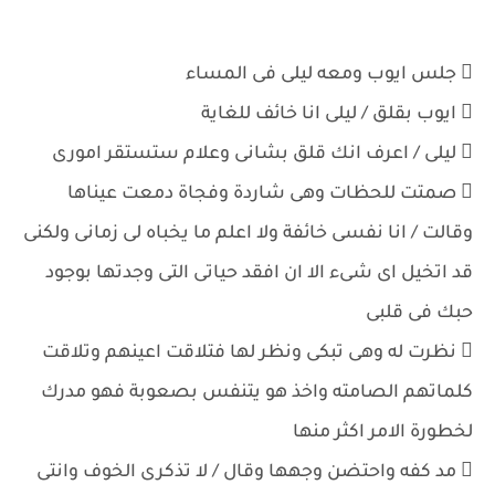
 جلس ايوب ومعه ليلى فى المساء
 ايوب بقلق / ليلى انا خائف للغاية
 ليلى / اعرف انك قلق بشانى وعلام ستستقر امورى
 صمتت للحظات وهى شاردة وفجاة دمعت عيناها
وقالت / انا نفسى خائفة ولا اعلم ما يخباه لى زمانى ولكنى
قد اتخيل اى شىء الا ان افقد حياتى التى وجدتها بوجود
حبك فى قلبى
 نظرت له وهى تبكى ونظر لها فتلاقت اعينهم وتلاقت
كلماتهم الصامته واخذ هو يتنفس بصعوبة فهو مدرك
لخطورة الامر اكثر منها
 مد كفه واحتضن وجهها وقال / لا تذكرى الخوف وانتى