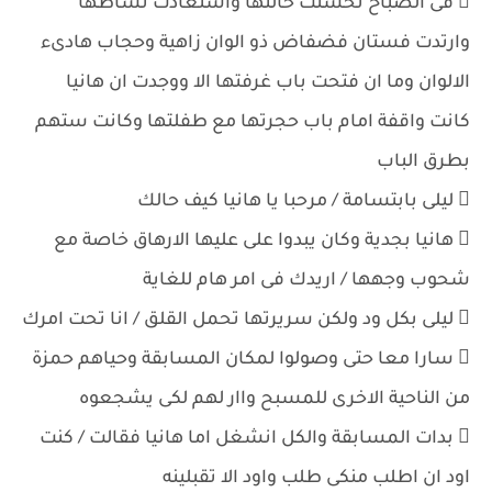
 فى الصباح تحسنت حالتها واستعادت نشاطها
وارتدت فستان فضفاض ذو الوان زاهية وحجاب هادىء
الالوان وما ان فتحت باب غرفتها الا ووجدت ان هانيا
كانت واقفة امام باب حجرتها مع طفلتها وكانت ستهم
بطرق الباب
 ليلى بابتسامة / مرحبا يا هانيا كيف حالك
 هانيا بجدية وكان يبدوا على عليها الارهاق خاصة مع
شحوب وجهها / اريدك فى امر هام للغاية
 ليلى بكل ود ولكن سريرتها تحمل القلق / انا تحت امرك
 سارا معا حتى وصولوا لمكان المسابقة وحياهم حمزة
من الناحية الاخرى للمسبح واار لهم لكى يشجعوه
 بدات المسابقة والكل انشغل اما هانيا فقالت / كنت
اود ان اطلب منكى طلب واود الا تقبلينه