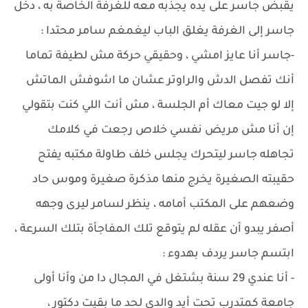
يقبض جاسر على يده يجذبه معه للغرفة الخاصة به ، دخل
جاسر إلى الغرفة يغلق الباب ليغمغم سامر محتدا :
-جاسر أنا عايز امشي ، وحقيقي حركة مش لطيفة تماما
أنك تفصل الدش والراوتر عشان ما اشوفش الماتش
إلا لو جيت معاك أم الجلسة ، مش أنت اللي كنت بتقولي
إن أنا مش مريض نفسي خلاص رجعت في كلامك
تجاهله جاسر ليتحرك يجلس خلف طاولة مكتبه يفتح
حقيبته الصغيرة يخرج منها مذكرة صغيرة وموس حاد
وضعهم على المكتب أمامه ، ينظر لسامر ليرى وجهه
أصفر يبدو أن عقله لم يتوقع تلك المفاجأة بتلك السرعة ،
ابتسم جاسر يردف بهدوء :
- أنا عندي 29 سنة بشتغل في المجال دا من وأنا أولى
جامعة كمتدرب تحت أيد والدي لحد ما بقيت دكتور ،