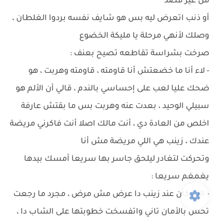
من غير قصد
أو ذنب اتعرض ليه بس هو شايف نفسه بردوا الغلطان ،
وصلك لأنهي مرحلة يا مليكة الخضوع
صرخت بشراسة تقاطعه تصيح بعنف :
- لاء أنا ما خضعتش أنا قاومته ، قاومته وهربت ، هو
ضحك عليا لعب على إحساسي بالندم ، قالي أن الألم هو
سبيلي الوحيد ، بعدت عنه وهربت بس ما بقتش عارفة
اخلص من العادة دي ، أنت مالك اصلا أنت فاكرني مريضة
عندك ، زينب هي اللي مريضة مش أنا
وتحركت لتغادر ليلحق جاسر بها سريعا أمسك بيدها
يغمغم سريعا :
- اللي كان عند زينب دا عرض مش مرض ، مجرد ما رجعت
تحس بالأمان تاني واتفسخت خطوبتها على الشاب دا ،