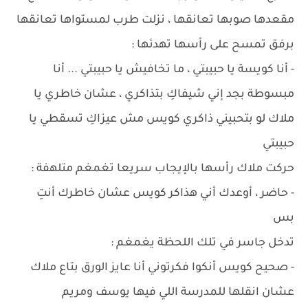
مقعدها صوبها تعانقها ، نزلت طرب لمستواها تعانقها
برفق تمسح على رأسها تهدئها :
- أنا كويسة يا حبيبتي ، ما تخافيش يا حبيبتي ... أنا
مبسوطة بجد إني شيفاكِ بتذاكري ، عشان خاطري يا
ملاك لو بتحبيني ذاكري كويس مش عيزاكِ تسقطي يا
حبيبتي
حركت ملاك رأسها بالإيجاب سريعا تغمغم متلهفة :
- حاضر ، أوعدك أني هذاكر كويس عشان خاطرك أنتِ
بس
تدخل جاسر في تلك اللحظة يغمغم :
- صحيح كويس أنكوا فكرتوني أنا عايز الورق بتاع ملاك
عشان انقلها للمدرسة اللي فيها يوسف ومريم