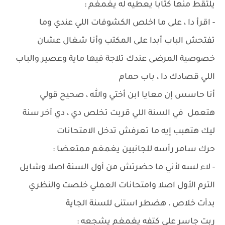
يلتقط منها كتابا يعطيه له يغمغم :
- اقرأ دا ، على ما اخلص الكشوفات اللي عندي وما
تفتحش الباب أبدا على المكتب وأنا شغال عشان
خصوصية المرضى عندك تلاجة فيها ماية وعصير والباب
اللي قصادك دا ، باب حمام
أنا حاسس إن معايا ابن أختي والله ، صحيح قولي
هتعمل في السنة اللي قربت تخلص دي ، دي آخر سنة
ليك هتهبب إيه ما تعرفش تدخل الامتحانات
حرك سامر رأسه للجانبين يغمغم ممتعضا :
- لاء لسه لأني ما حضرتش من أول السنة اصلا وشايل
الترم الأول اصلا وامتحانات العملي خلصت والنظري
بدأت خلاص ، هضطر استنى للسنة الجاية
ربت جاسر على كتفه يغمغم يشجعه :