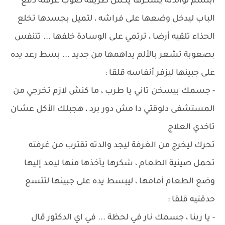
ابتسم لوالدته يشكرها يكمل طريقه صوب غرفته دفع
الباب ليدخل وضعها على فراشه ، لتميل بجسدها تخلع
الحذاء تلقيه أرضا ، ترتمي على الوسادة خلفها ... تتنفس
بصعوبة تشعر بالألم يداهمها من جديد ... بسط رعد يده
على جبينها ليزفر أنفاسه قلقا :
- جسمك بيسخن تاني يا طرب ، ما كنش لازم تخرجي من
المستشفى دلوقتي دا مش دور برد ، هجبلك الأكل عشان
تاخدي العلاج
تحرك ليخرج من الغرفة ليجد والدته تقترب من غرفته
تحمل صينية الطعام ، شكرها يأخذها منها ليعد إليها
وضع الطعام أمامها ، ليبسط يده على جبينها لتتسع
حدقتيه قلقا :
- يا ربنا ، جسمك نار في لحظة ... في اي الدكتور قال