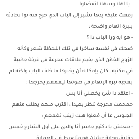
- يا اهلا وسهلا اتفضلوا
رفعت مليكة يدها تشير إلى الباب الذي خرج منه توا تحادثه
بنبرة اتهام واضحة :
- هو ايه ورا الباب دا ؟
ضحك في نفسه ساخرا في تلك اللحظة شعر وكأنه
الزوج الخائن الذي يقيم علاقات محرمة في غرفة جانبية
في مكتبه ، كان بإمكانه أن يخبرها ما خلف الباب ولكنه لم
يعجبه نبرة الإتهام في صوتها ليغمغم يحرجها :
- اعتقد دا شئ يخصني أنا بس
حمحمت محرجة تنظر بعيدا ، اقترب منهم يطلب منهم
الجلوس ما أن فعلوا هبت زينب تغمغم :
- معلش يا دكتور جاسر أنا والدي على أول الشارع خمس
دقايق وجاية عشان هو متلغبط في العمارة