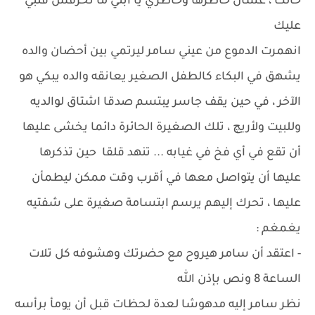
حالك ، عشان خاطرها وخاطري يا ابني ما تحرقش قلبي
عليك
انهمرت الدموع من عيني سامر ليرتمي بين أحضان والده
يشهق في البكاء كالطفل الصغير يعانقه والده يبكي هو
الآخر ، في حين يقف جاسر يبتسم صدقا اشتاق لوالديه
وللبيت ولأريچ ، تلك الصغيرة الحائرة دائما يخشى عليها
أن تقع في أي فخ في غيابه ... تنهد قلقا حين تذكرها
عليها أن يتواصل معها في أقرب وقت ممكن ليطمأن
عليها ، تحرك إليهم يرسم ابتسامة صغيرة على شفتيه
يغمغم :
- اعتقد أن سامر هيروح مع حضرتك وهشوفه كل تلات
الساعة 8 ونص بإذن الله
نظر سامر إليه مدهوشا لعدة لحظات قبل أن يومأ برأسه