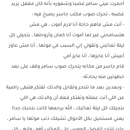
أحمرت عيني سامر غضبا وشعوره بأنه كان مغفل يزيد
غضبه ، تحرك صوب مكتب جاسر يصرخ فيه :
- أنت مش فاهم حاجة أنا لازم أموت ، هي مش
هتسامحني غير لما أموت أنا كمان وأروحلها ، بتجيلي كل
ليلة تعاتبني وتقولي إني السبب في موتها ، أنا مش عاوز
أعيش أنا عايزها ، أنا عايز أمي
قام جاسر من مكانه يتحرك صوب سامر وقف على بعد
خطوتين منه يحادثه :
- وبعدين بعد ما تنتحر وتقابل والدتك تفتكر هتبقى راضية
عن اللي أنت عملته وتفتكر فعلا أن والدتك هي اللي
بتجيلك كل ليلة تعاتبك ، الله يرحمها كانت بتحبك جداا
يعني مستحيل بكل الأحوال تشيلك ذنب موتها يا سامر ،
عايز تنتحر اتفضل الموس على المكتب أهو ، وانهي كل