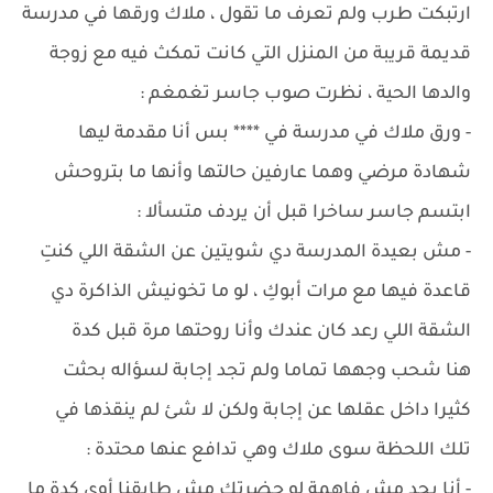
ارتبكت طرب ولم تعرف ما تقول ، ملاك ورقها في مدرسة
قديمة قريبة من المنزل التي كانت تمكث فيه مع زوجة
والدها الحية ، نظرت صوب جاسر تغمغم :
- ورق ملاك في مدرسة في **** بس أنا مقدمة ليها
شهادة مرضي وهما عارفين حالتها وأنها ما بتروحش
ابتسم جاسر ساخرا قبل أن يردف متسألا :
- مش بعيدة المدرسة دي شويتين عن الشقة اللي كنتِ
قاعدة فيها مع مرات أبوكِ ، لو ما تخونيش الذاكرة دي
الشقة اللي رعد كان عندك وأنا روحتها مرة قبل كدة
هنا شحب وجهها تماما ولم تجد إجابة لسؤاله بحثت
كثيرا داخل عقلها عن إجابة ولكن لا شئ لم ينقذها في
تلك اللحظة سوى ملاك وهي تدافع عنها محتدة :
- أنا بجد مش فاهمة لو حضرتك مش طايقنا أوي كدة ما