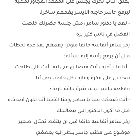
يغلق الباب تحرك يجلس على المقعد المجاور لمكتبه
ليرفع جاسر حاجبه الأيسر يغمغم ساخرا:
- نعم يا دكتور سامر ، مش جلسة حضرتك خلصت
اتفضل في ناس كتير برة
زفر سامر أنفاسه حانقا متوترا يغمغم بعد عدة لحظات
قبل أن يرفع رأسه إليه يسأله :
- أنا عايز أعرف أنت متضايق مني ليه ، أنت اللي طلعت
مغفلني على فكرة وعارف كل حاجة ، بص أنا
قاطعه جاسر يردف بنبرة جافة باردة :
- أنت ضحكت عليا يا سامر وإحنا اتفقنا أننا نكون أصدقاء
قبل ما أكون الدكتور اللي بيعالجك
زفر سامر أنفاسه حانقا قبل أن يلتقط تمثال صغير
موضوع على مكتب جاسر ينظر إليه يغمغم: