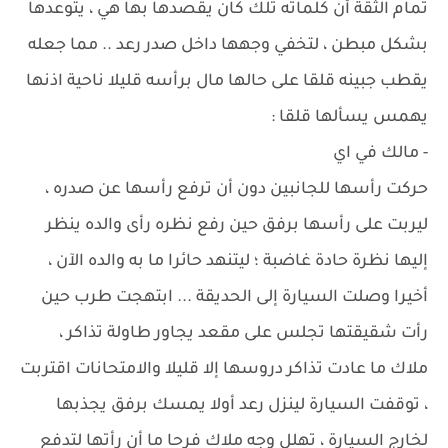
تمام الثقة أن كلماته تلك كان يقصدها بها هي ، يتوعدها
بشكل مبطن ، لتخفي وجهها داخل صدر رعد .. مما جعله
يقطب جبينه قلقا على حالها مال برأسه قليلا ناحية اذنها
يهمس يسألها قلقا :
- مالك في اي
حركت رأسها للجانبين دون أن ترفع رأسها عن صدره ،
ليربت على رأسها برفق حين رفع نظره رأى والده ينظر
إليها نظرة حادة غاضبة ؛ ليتنهد حائرا ما به والده الآن ،
أخيرا وصلت السيارة إلى الحديقة ... ابتهجت طرب حين
رأت شقيقتها تجلس على مقعد يجاور طاولة تذاكر ،
ملاك ما عادت تذاكر دروسها إلا قليلا والامتحانات اقتربت
، توقفت السيارة لينزل رعد أولا يمسك برفق يجذبها
لخارج السيارة ، تهلل وجه ملاك فرحا ما أن رأتها لتدفع