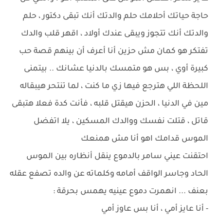
حاجة حياتك أحلامك حلم والدتك أنك تبقى دكتور ، حلم
والدتك أنك تتجوز ويبقى عندك أولاد ، اقهر قلب والدك
تفتكر هو كمان مش حزين أنا أعرف أن بينهم قصة حب
كبيرة أوي ، بس هو متمسك بالدنيا عشانك .. بيتمنى
اللحظة اللي هترجع فيها زي ما كنت ، لما تنتحر هيبقاله
مين في الدنيا ، الحزن هيقتل قلبه ، فأنت كدة فعلا هتبقى
قاتل ، قتلت نفسك ووالدك المسكين ، يلا اتفضل
الموس قدامك اهو أنا مش همنعك
احتقنت عيني سامر بالدموع ينقل أنظاره بين الموس
الحاد وجاسر الواقف أمامه وكلماته عن والده تصفع عقله
بعنف ... انهمرت دموع عينيه يهمس بحرقة :
- أنا عايز أمي ، أنا بس عاوز أمي