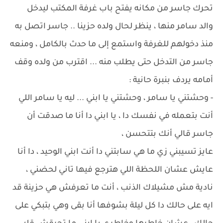
تحرك جاسر من مكانه يفتح باب غرفة المكتب ليدخل
والد سامر منها ، ينظر لحال ولده حزينا .. جاسر اتصل به
منذ دخولهم للغرفة واستمع إلى ما حدث بالكامل ، ومنعه
جاسر من التدخل حتى يطلب منه ... اقترب من ولده وقف
أمامه يردف بنبرة حانية :
- وحشتني يا سامر ، وحشتني يا ابني ... ليه يا سامر اللي
أنت بتعمله في نفسك دا ، يا ابني دا أنا ما صدقت أن
جاسر قالي أنك بتتحسن ،
عايز تسيبني زي ما هي سابتني دا أنت ابني الوحيد ، دا أنا
عايش عشان اللحظة اللي هترجع فيها تاني لحضني ،
نادية مش مشيلاك الذنب ، أنت ما تعرفش هي حزينة قد
ايه على حالك دا كل ليلة بشوفها أنا بقى وهي بتبكي على