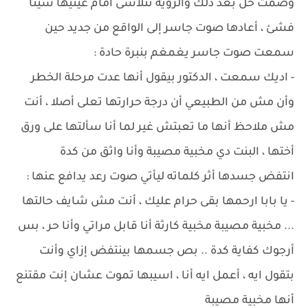
وصمت حل بعد ذلك والرؤية تتلاشى أمام عينيها شيئا
فشئ ، أعادها صوت جاسر إلى الواقع من جديد حين
سمعت صوت جاسر يغمغم بنبرة حادة :
- اديك سمعت ، الدكتور بيقول أنها عدت مرحلة الخطر
وأن مش من الطبيعي أن درجة حرارتها تعلى أصلا ، أنت
مش ملاحظ أنها ما تعبتش غير لما أنا سألتها على ورق
أختها ، البنت دي مخبية مصيبة وأنا واثق من كدة
انتفض جسدها أثر كلماته ليأتي صوت رعد يدافع عنها :
- يا بابا ارحمها بقى حرام عليك ، أنت مش شايف حالتها
... مخبية مصيبة مخبية كارثة أنا قابل مراتي وأنا حر ، بس
أرجوك كفاية كدة .. بص جسمها بينتفض إزاي وأنت
بتقول ايه ، أعمل ايه أنا ، اسيبها تموت عشان إنت مقتنع
أنها مخبية مصيبة