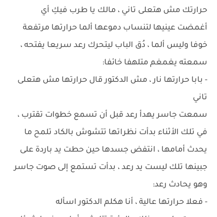
حرارتك مش هتعلى تاني ، مالك يا طرب فيكِ أي
أغمضت عينيها لتنساب دموعها ألما حرارتها مرتفعة
خوفا وليس ألما ، دُق الباب ليتحرك رعد سريعا يفتحه ،
سمعته يغمغم متلهفا خائفا:
- بابا حرارتها نار ، مش الدكتور قال حرارتها مش هتعلى
تاني
سمعت جاسر يهدأ رعد قبل أن تسمع خطوات تقترب ،
في تلك الأثناء بدأت نظراتها تتشوش بالكاد تلمح ما
يحدث أمامها ، انتفض جسدها حين حطت يد باردة على
جبينها تلك ليست يد رعد ، بدأت تستمع إلى صوت جاسر
وهو يحادث رعد:
- فعلا حرارتها عالية ، أنا هكلم الدكتور اسأله