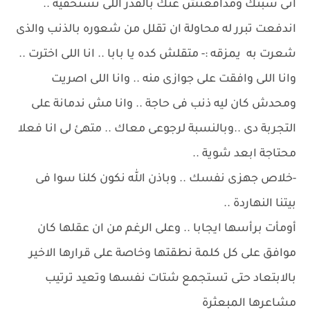
انى سبتك ومدافعتش عنك بالقدر اللى تستحقيه ..
اندفعت تبرر له محاولة ان تقلل من شعوره بالذنب والذى
شعرت به يمزقه :- متقلش كده يا بابا .. انا اللى اخترت ..
وانا اللى وافقت على جوازى منه .. وانا اللى اصريت
ومحدش كان ليه ذنب فى حاجة .. وانا مش ندمانة على
التجربة دى ..وبالنسبة لرجوعى معاك .. متهئ لى انا فعلا
محتاجة ابعد شوية ..
-خلاص جهزى نفسك .. وباذن الله نكون كلنا سوا فى
بيتنا النهاردة ..
أومأت برأسها ايجابا .. وعلى الرغم من ان عقلها كان
موافق على كل كلمة نطقتها وخاصة على قرارها الاخير
بالابتعاد حتى تستجمع شتات نفسها وتعيد ترتيب
مشاعرها المبعثرة