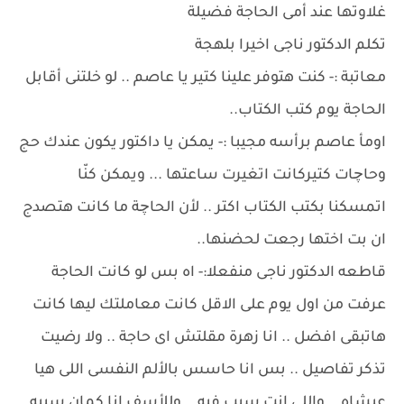
غلاوتها عند أمى الحاجة فضيلة
تكلم الدكتور ناجى اخيرا بلهجة
معاتبة :- كنت هتوفر علينا كتير يا عاصم .. لو خلتنى أقابل
الحاجة يوم كتب الكتاب..
اومأ عاصم برأسه مجيبا :- يمكن يا داكتور يكون عندك حج
وحاچات كتيركانت اتغيرت ساعتها ... ويمكن كنّا
اتمسكنا بكتب الكتاب اكتر .. لأن الحاچة ما كانت هتصدج
ان بت اختها رجعت لحضنها..
قاطعه الدكتور ناجى منفعلا:- اه بس لو كانت الحاجة
عرفت من اول يوم على الاقل كانت معاملتك ليها كانت
هاتبقى افضل .. انا زهرة مقلتش اى حاجة .. ولا رضيت
تذكر تفاصيل .. بس انا حاسس بالألم النفسى اللى هيا
عيشاه .. واللى انت سبب فيه .. وللأسف انا كمان سببه