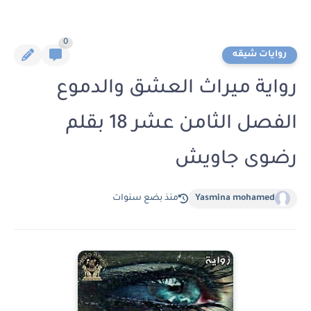
0
روايات شيقه
رواية ميراث العشق والدموع
الفصل الثامن عشر 18 بقلم
رضوى جاويش
Yasmina mohamed
منذ بضع سنوات