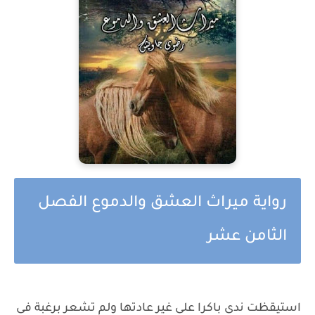
رواية ميراث العشق والدموع الفصل
الثامن عشر
استيقظت ندى باكرا على غير عادتها ولم تشعر برغبة فى