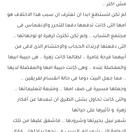
مش اكتر ..
لم تكن لتستطع ابدا ان تعترف ان سبب هذا الاختلاف هو
امها التى كانت تدفعها دفعا للتحرر والإنغماس فى
مجتمع الشباب .. ولم تكن تكترث لزهرة او توجهاتها ..
التى دفعتها لإرتداء الحجاب والإحتشام الذى لاقى من
أبيهما فرحة غامرة .. لطالما كانت زهرة .. هى حبيبة ابيها
والمفضلة عنده .. وهى كانت حبيبة امها والمفضلة لديها
.. مما جعل البيت دوما فى حالة انقسام لفريقين ..
وجعلها مسيرة فى صف امها .. ومتبعة لتعليماتها ..
والتى كانت تحاول بشتى الطرق ان تبعدها عن أفكار
زهرة و تأثيرها على حياتها
شعر نبيل بحيرتها وشرودها .. فاشفق عليها من تلك
الدوامة التى شعر انه السبب فى زجها بداخلها .. فقال