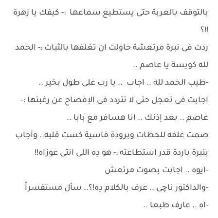
بالتوقف بالعربة حتى يستطيع سماعها :- كيفك يا زهرة
!!؟
ردت فى نبرة مرتعشة حاولت ان تغلفها بالثبات :- الحمد
لله كويسة يا عاصم ..
-طيب الحمد لله .. اجاب .. يا رب على طول بخير ..
اجابت فى تعجل حتى لا تتردد فى الإفصاح عن رغبتها :-
عاصم .. بعد إذنك .. انا هسافر مع بابا ..
صمت غلفه للحظات وبرودة قاسية كست قلبه.. وأجاب
بنبرة باردة قدر استطاعته :- هو دِه اللى انتى عوزاه!!
-ايوه .. اجابت بصوت مرتعش
-والداكتور ناچى .. عرف بالكلام دِه!؟.. سأل مستفسراً
-اه .. عارف طبعا ..