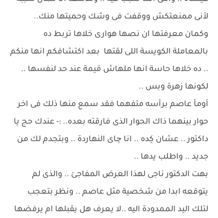
لأنى ممنعتكش ووقفت فى وشك وحميتها منك..
وكمان معرفتها ان نصها هوارى خلاها تربط ده
بالمعاملة الكويسة اللى لقتها بعد اكتشافكم انها منكم
.. ده خلاها حاسة انها ملهاش قيمة عند حد لنفسها ..
لكونها زهرة وبس ..
أومأ عاصم برأسه متفهما فقد سمع منها ذلك فى اخر
حوار بينهما ذاك الحوار الذى فارقته بعده.. :- عندك حج يا
داكتور .. عشان كِده .. انا چاى النهاردة .. وبتجدم لك من
جديد .. واطلب يدها ..
بهت الدكتور ناجى لهذا العرض المفاجئ .. والذى لم
يتوقعه ابدا من شخصية مثل عاصم .. ونظر بتعجب
لتلك اليد الممدودة اليه ..لا يعرف هل يقبلها ام يرفضها