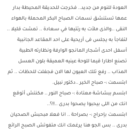
العودة للنوم من جديد.. فخرجت للحديقة المحيطة بدار
عمها تستنشق نسمات الصباح البكر المحملة بالهواء
النقى ..والذى ملأت به رئتيها في سعادة .. تمشت قليلا ..
لتفاجأ به يجلس فى أريحية على احد المقاعد الجانبية
أسفل احدى أشجار المانجو الوارفة ونظارته الطبية
تصنع اطارا قيما للوحة عينيه العميقة بلون العسل
المذاب .. رفع تلك العيون لها الان فجفلت للحظات .. ثم
ابتسمت :- صباح الخير ..دكتور نبيل.
ابتسم ببشاشة معتادة :- صباح النور .. مكنتش أتوقع
انك من اللى بيحبوا يصحوا بدرى ..!!؟..
ابتسمت بإحراج :- بصراحة .. انا فعلا مبحبش الصحيان
بدرى .. بس الجو هنا يرغمك انك متفوتش الصبح الرائع