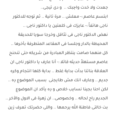
جعدت ولا خدت واچبك .. و دى تيجى..
ابتسم عاصم :- معلش .. مرة تانية .. ثم توجه للدكتور
ناجى هاتفاً :- عايزك فى كلمتين يا داكتور ناچى ..
نهض الدكتور ناجى فى تثاقل وخرجا سويا للحديقة
المحيطة بالدار وجلسا فى المقاعد المتطرفة بأخرها ..
كل منهما صامت ينتظر المبادرة من شريكه حتى تنحنح
عاصم مستهلاً حديثه قائلا :- أنا عارف يا داكتور ناجى ان
العلاقة بناتنا بدأت بداية غلط .. بداية كلها انتجام وكره
جديم .. وعارف انك مش طايجنى بسبب الموضوع دِه ..
لكن احنا بجينا نسايب خلاص و دِه يأكد ان الموضوع
الجديم راح لحاله .. وخصوصى.. ان زهرة فى الاول والأخر ..
بت خالتى فاطنة الله يرحمها .. واللى حضرتك تعرف زين