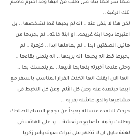
عنها سر امها بناء على طلب من ابيها وقد احترم عاصم
تلك الرغبة ..
لكن هذا لا ينفى عنه .. انه لم يحبها قط لشخصها .. بل
اعتبرها دوما ابنة غريمه.. او ابنة خالته.. لم يجردها من
هاتين الصفتين ابدا .. لم يعاملها ابدا .. كزهرة .. لم
يخبرها قط انه يحبها انه يريدها .. انه يتمنى بقاءها ..
وحتى عندما أخبرته بذهابها لأبيها.. لم يتمسك بها ..
انها الان ايقنت انها اتخذت القرار المناسب بالسفر مع
ابيها مبتعدة عنه وعن كل الألم وعن كل التخبط فى
مشاعرها والذى عاشته بقربه ..
خرجت للنافذة متسللة بعيداً عن تجمع النساء الضاحك
وطلبت رقمه بأصابع مرتعشة .. رد على الهاتف فى
لهفة حاول ان لا تظهر على نبرات صوته وأمر زكريا