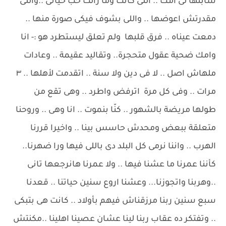
سابتها لى امك .. اللى كانت وما زالت حب حياتى ..واللى
مقدرتش اعوضها .. واللى بشوف فيكى صورة منها ..
دمعت عيناه .. فرق قلبها ولم تعلق ليستطرد هو :- انا
وامك ضحية عقول متحجرة.. وتقاليد عقيمة .. وعادات
ملهاش اصل .. لا فى دين ولا سنة .. اتقدمت لأهلها .. ٣
مرات .. وفى كل مرة اترفض واطرد .. وهى تقع من
طولها مريضة بالشهور .. كنّا بنموت .. انا وهى .. وروحنا
متعلقة ببعض ومحدش حاسس بينا .. واخيرا قررنا
الهرب .. واننا نرمى كل البلد دى باللى فيها ورا ضهرنا..
كأننا عمرنا ما عشنا فيها .. ولا عمرنا هانرجعها تانى
..وهربنا واتجوزنا... وعشنا اروع سنين حياتنا .. قعدنا
سبع سنين ربنا مرزقناش فيهم بأولاد .. كانت هى بتبكى
.. وتفتكر ده عقاب ربنا لينا عشان عصينا اهلينا ..مكنتش