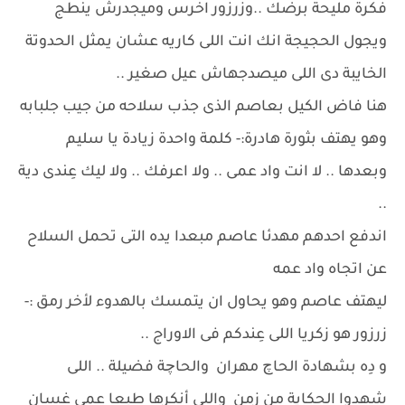
فكرة مليحة برضك ..وزرزور اخرس وميجدرش ينطج
ويجول الحجيجة انك انت اللى كاريه عشان يمثل الحدوتة
الخايبة دى اللى ميصدجهاش عيل صغير ..
هنا فاض الكيل بعاصم الذى جذب سلاحه من جيب جلبابه
وهو يهتف بثورة هادرة:- كلمة واحدة زيادة يا سليم
وبعدها .. لا انت واد عمى .. ولا اعرفك .. ولا ليك عِندى دية
..
اندفع احدهم مهدئا عاصم مبعدا يده التى تحمل السلاح
عن اتجاه واد عمه
ليهتف عاصم وهو يحاول ان يتمسك بالهدوء لأخر رمق :-
زرزور هو زكريا اللى عِندكم فى الاوراج ..
و دِه بشهادة الحاچ مهران والحاچة فضيلة .. اللى
شهدوا الحكاية من زمن واللى أنكرها طبعا عمى غسان