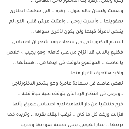
زهرة وبس ..زهرة بت الداكتور ناچى التهامى ..
وصمت ولسان حاله يقول .. زهرة .. التى خطفت انظارى
بعفويتها .. وأسرت روحى .. واعتلت عرش قلبى الذى لم
ينبض لامرأة قبلها ولن يكون لأخرى سواها ..
ابتسم الدكتور ناجى فى سعادة وقد شعر ان احساس
فظيع بالذنب قد انزاح من على كاهله وهو يجيب :- خلاص
يا عاصم .. الموضوع دلوقت فى ايدها هى .. هسألها ..
واكيد هاتعرف القرار منها ..
نهض عاصم فى سعادة غامرة وهو يشكر الدكتورناجى
..ويرحل فى انتظار الرد الذى يتوقف عليه حياة قلبه ..
خرج منتشيا من دار التهامية لديه احساس عميق بأنها
لازالت ورغم كل ما كان .. ترغب البقاء بقربه .. وتريده كما
يريدها .. سار الهوينى يمنى نفسه بعودتها وبقرب