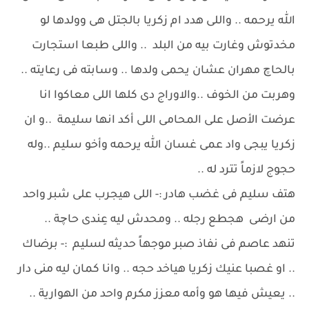
الله يرحمه .. واللى هدد ام زكريا بالجتل هى وولدها لو
مخدتوش وغارت بيه من البلد .. واللى طبعا استجارت
بالحاچ مهران عشان يحمى ولدها .. وسابته فى رعايته ..
وهربت من الخوف ..والاوراج دى كلها اللى معاكوا انا
عرضت الأصل على المحامى اللى أكد انها سليمة ..و ان
زكريا يبجى واد عمى غسان الله يرحمه وأخو سليم ..وله
حجوج لازماً تترد له ..
هتف سليم فى غضب هادر :- اللى هيجرب على شبر واحد
من ارضى هجطع رجله .. ومحدش ليه عِندى حاچة ..
تنهد عاصم فى نفاذ صبر موجهاً حديثه لسليم :- برضاك
.. او غصبا عنيك زكريا هياخد حجه .. وانا كمان ليه منى دار
.. يعيش فيها هو وأمه معزز مكرم واحد من الهوارية ..