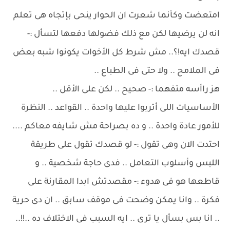
امتعضت وكأنما شعرت ان الحوار ينحى بإتجاه هى تعلم
انه لن يرضيها لكن مع ذلك فضولها دفعها لتسأل :-
قصدك ايه!؟.. مش شرط كل الأخوات يكونوا شبه بعض
فى الملامح .. ولا حتى فى الطباع ..
هز راأسه متفهما :- صحيح .. لكن على الأقل ..
الأساسيات اللى أتربوا عليها واحدة .. القواعد .. النظرة
للأمور عادة واحدة .. و ده بصراحة مش شايفه معاكم ....
احتدت الان وهى تقول :- لو قصدك تقول على طريقة
اللبس وأسلوب التعامل .. فدى حاجة شخصية .. و
قاطعها هو فى هدوء :- مقصدتش ابدا المقارنة على
فكرة .. وانا يمكن وضحت فى موقف سابق .. ان دى حرية
.. انا بس بسأل يا ترى .. ايه السبب فى الاختلاف ده ..!!..