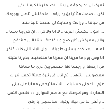
تعرف ان ده رحمة من ربنا .. لحد ما ربنا كرمنا بيكى ..
لكن .. صمت متأثرا يزدرد ريقه .. ملحقتش تتهنى بوجودك
فى حياتنا .. وراحت و سابت لى نسخة تانية منها
... انتِ .. مكنتش اعرف .. لا انا ولا هى .. ان هروبنا بحبنا ..
واللى معرفش كان صح ولا غلطة ..بنتنا اللى هاتدفع
تمنه .. بعد كده بسنين طويلة ... وان البلد اللى كنت فاكر
انا وهى يوم ما هربنا ان عمرنا ما هنخطيها جذورنا متبتة
فى ارضها و رجعنا لها مغصوبين ..زى ما فتناها
مغصوبين ...تنهد .. ثم قال فى نبرة هادئة تحمل نبرات
عزم .. اعملى حسابك .. انتِ هاترجعى معايا على بيتى
النهاردة وموضوعك مع عاصم الهوارى ده خلاص انتهى
.. وأعلى ما فى خيله يركبه.. سامحينى يا زهرة