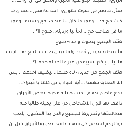
الزاوية البعيدة تبدو عليه الحيرة والحنق فى آن واحد ...
سأل عاصم فى صوت جهورى:- انتم عارفينى.. عمرى ما
كلت حج حد .. وعمر ما كان ليا عند حد حج وسبته ..وعمر
ما فى صاحب حج .. لچأ ليا ورديته.. صوح !!؟..
هتف الجميع بصوت واحد :- صوح
فأستطرد هو فى ثقة :- ولما يبجى صاحب الحج دِه .. اجرب
ما ليا .. ينفع اسيبه من غير ما اخد له حجه..!؟..
هتف الجمع من جديد :- لاه طبعا.. ليضيف احدهم .. بس
ايه الحكاية فهمنا ...أيه الفوازير دى كلها يا كَبير!؟...
دفع عاصم يده فى جيب جلبابه مخرجا بعض الأوراق
دافعا بها لأول الأشخاص من على يمينه طالبا منه
مطالعتها وتمريرها للجميع والذى بدأ الفضول يلعب
بوقارهم لينهض كل منهم دافعا بعينيه للأوراق قبل ان