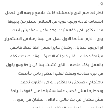
!؟..
نظر لعاصم الذى ولدهشته كانت ملامح وجهه الان تحمل
ابتسامة هادئة ورغبة قوية فى السلام تنتظر من يجيبها
مد الدكتور ناجى كفه مترددا وهو يقول :- مقدرش أديك
ردى .. لازم اسألها الاول ..هل هى ليها رغبة فى الاستمرار
او الرجوع معايا .. وكمان عايز اضمن انها فعلا هاتبقى
مرتاحة معاك .. قال كلماته الاخيرة .. وقد اصبحت كفه
بالفعل بكف عاصم .. الذى تشبث بها فى راحة وهو يقول
فى نبرة صادقة وصلت لقلب الدكتور ناجى فأنصت
باهتمام :- صدجنى يا داكتور ..لو هى اختارت تجعد
وبخطرها مش غصب عنها هشيلها على كفوف الراحة ..
مش عشان هى بت خالتى .. لاااه .. عشان هى زهرة ..