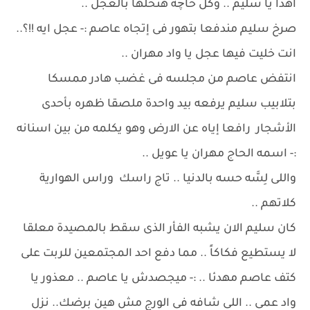
اهدا يا سليم .. وكل حاچة هنحلها بالعجل ..
صرخ سليم مندفعا بتهور فى إتجاه عاصم :- عجل ايه !!؟..
انت خليت فيها عجل يا واد مهران ..
انتفض عاصم من مجلسه فى غضب هادر ممسكا
بتلابيب سليم يرفعه بيد واحدة ملصقا ظهره بأحدى
الأشجار رافعا إياه عن الارض وهو يكلمه من بين اسنانه
:- اسمه الحاج مهران يا عويل ..
واللى لِسَّه حسه بالدنيا .. تاج راسك وراس الهوارية
كلاتهم ..
كان سليم الان يشبه الفأر الذى سقط بالمصيدة معلقا
لا يستطيع فكاكاً .. مما دفع احد المجتمعين للربت على
كتف عاصم مهدئا .. :- ميجصدش يا عاصم .. معذور يا
واد عمى .. اللى شافه فى الورج مش هين برضك.. نزل