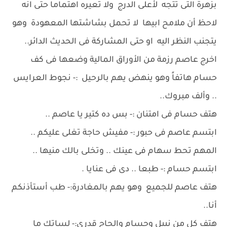
بزهرة التى تتجه لأعلى الدرج ولا تعيره اهتماما حتى انه
لاحظ أن ملامح ابيها لا تحمل بشاشتها المعهودة وهو
يتجنب النظر اليه او حتى المشاركة فى الحديث الدائر..
اخرج عاصم رزمة من الأوراق المالية وضعها فى كف
حسام هاتفاً وهو ينهض يهم بالرحيل :- نجوط العرايس
.. وألف مبروك..
هتف حسام فى امتنان :- بس ده كتير يا عاصم ..
ابتسم عاصم فى حبور :- مفيش حاجة تغلى عليكم ..
المهم تحط سهام فى عينك .. وتخلى بالك منيها ..
ابتسم حسام :- طبعا .. دى فى عنايا .
هتف عاصم للجميع وهو يهم بالمغادرة:- طب أستأذنكم
أنا..
هتف كل من نبيل وحسام والحاج قدرى:- لساتك ما