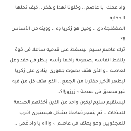
واد عمك يا عاصم .. وخلونا نهدا ونفكر .. كيف نحلها
الحكاية
المغفلجة دى .. ومين هو زكريا دِه .. ووينه من الأساس
!!؟
ترك عاصم سليم ليسقط على قدميه ساعلا فى قوة
يلتقط انفاسه بصعوبة رافعا رأسه ينظر فى حقد وغل
لعاصم ..و الذى هتف بصوت جهورى ينادى على زكريا
ليظهر الأخير مقتربا من الجمع .. الذى هتف كل من فيه
غير مصدق فى صدمة :- زرزور!!؟..
ليستقيم سليم ليكون واحد من الذين أخذتهم الصدمة
للحظات .. ثم ينفجر ضاحكا بشكل هيستيرى اقرب
للمجذوبين وهو يهتف فى عاصم :- واااه يا واد عّمى ..