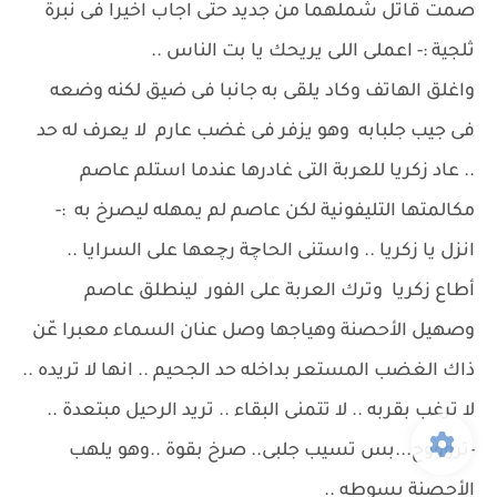
صمت قاتل شملهما من جديد حتى اجاب اخيرا فى نبرة
ثلجية :- اعملى اللى يريحك يا بت الناس ..
واغلق الهاتف وكاد يلقى به جانبا فى ضيق لكنه وضعه
فى جيب جلبابه وهو يزفر فى غضب عارم لا يعرف له حد
.. عاد زكريا للعربة التى غادرها عندما استلم عاصم
مكالمتها التليفونية لكن عاصم لم يمهله ليصرخ به :-
انزل يا زكريا .. واستنى الحاچة رچعها على السرايا ..
أطاع زكريا وترك العربة على الفور لينطلق عاصم
وصهيل الأحصنة وهياجها وصل عنان السماء معبرا عّن
ذاك الغضب المستعر بداخله حد الجحيم .. انها لا تريده ..
لا ترغب بقربه .. لا تتمنى البقاء .. تريد الرحيل مبتعدة ..
-تروووح...بس تسيب جلبى.. صرخ بقوة ..وهو يلهب
الأحصنة بسوطه ..