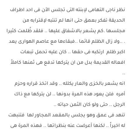
نظر ناجى التهامى لإبنته التى تجلس الأن فى احد اطراف
الحديقة تفكر بعمق حتى انها لم تنتبه لإقترابه من
مجلسها .كم يشعر بالاشفاق عليها .. فلقد ظُلمت كثيرا
. ..ولا زال الظلم قائما ..فبقاءها مع عاصم الهوارى يعد
اكبر ظلم ارتكبه فى حقها .. كان عليه تحمل تبعات
افعاله القديمة بدل من ان يتركها تدفع هى ثمنها كاملاً
..
انه يشعر بالخزى والعار يكلله .. وقد اتخذ قراره وحزم
أمره فلن يعود هذه المرة بدونها .. لن يتركها مع ذاك
الرجل .. حتى ولو كان الثمن حياته ..
تنهد فى عمق وهو يجلس بالمقعد المجاور لها فتنبهت
له اخيراً .. لكنها أعرضت عنه بنظراتها .. فهذه المرة هى