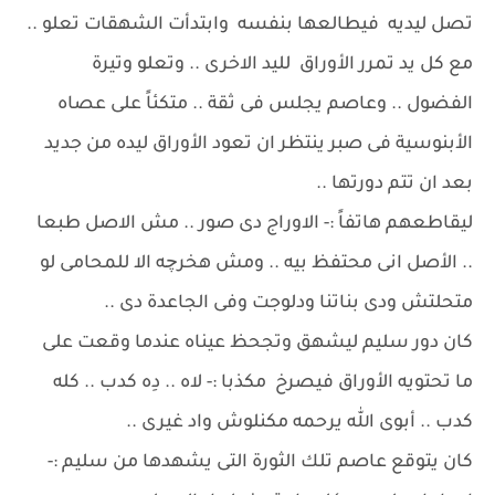
تصل ليديه فيطالعها بنفسه وابتدأت الشهقات تعلو ..
مع كل يد تمرر الأوراق لليد الاخرى .. وتعلو وتيرة
الفضول .. وعاصم يجلس فى ثقة .. متكئاً على عصاه
الأبنوسية فى صبر ينتظر ان تعود الأوراق ليده من جديد
بعد ان تتم دورتها ..
ليقاطعهم هاتفاً :- الاوراج دى صور .. مش الاصل طبعا
.. الأصل انى محتفظ بيه .. ومش هخرچه الا للمحامى لو
متحلتش ودى بناتنا ودلوجت وفى الجاعدة دى ..
كان دور سليم ليشهق وتجحظ عيناه عندما وقعت على
ما تحتويه الأوراق فيصرخ مكذبا :- لاه .. دِه كدب .. كله
كدب .. أبوى الله يرحمه مكنلوش واد غيرى ..
كان يتوقع عاصم تلك الثورة التى يشهدها من سليم :-