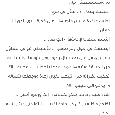
ده ومتستمتعش بيه ..
-عجبتك بلدنا ..!؟.. سأل فى مرح ..
اجابت عاقدة ما بين حاجبيها :- على فكرة .. دى بلدى انا
كمان ..
ابتسم مبتهجا لإجابتها :- انتِ صح ..
ابتسمت فى خجل ولم تعقب .. فأستطرد هو فى تساؤل
وهو يرى من على بعد خيال زهرة وهى تتوجه للجانب الاخر
من الحديقة ويتبعها عمه بعدها بلحظات..:- عجيبة .. !!؟..
تعقبت نظراته حتى انتبهت لخيال زهرة ووجهتها لتسأله
:- ايه هو اللى عجيب ..!!؟..
شرد قليلا وكأنما يفكر بكلماته :- انتِ وزهرة أختين ..
لكنكم مختلفين فى كل حاجة تقريبا .. انتوا حتى مش شبه
بعض..