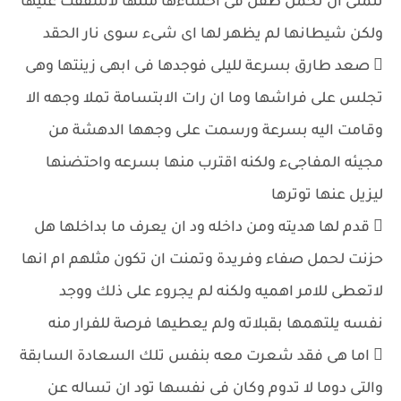
تتمنى ان تحمل طفل فى احشاءها مثلها لاشفقت عليها
ولكن شيطانها لم يظهر لها اى شىء سوى نار الحقد
 صعد طارق بسرعة لليلى فوجدها فى ابهى زينتها وهى
تجلس على فراشها وما ان رات الابتسامة تملا وجهه الا
وقامت اليه بسرعة ورسمت على وجهها الدهشة من
مجيئه المفاجىء ولكنه اقترب منها بسرعه واحتضنها
ليزيل عنها توترها
 قدم لها هديته ومن داخله ود ان يعرف ما بداخلها هل
حزنت لحمل صفاء وفريدة وتمنت ان تكون مثلهم ام انها
لاتعطى للامر اهميه ولكنه لم يجروء على ذلك ووجد
نفسه يلتهمها بقبلاته ولم يعطيها فرصة للفرار منه
 اما هى فقد شعرت معه بنفس تلك السعادة السابقة
والتى دوما لا تدوم وكان فى نفسها تود ان تساله عن