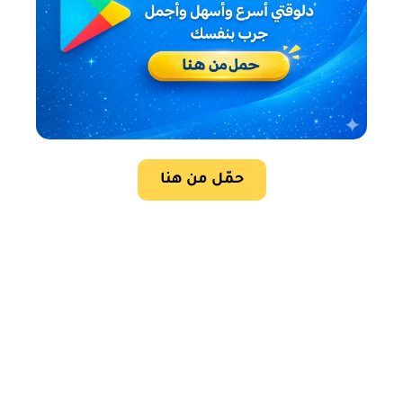
حمّل من هنا