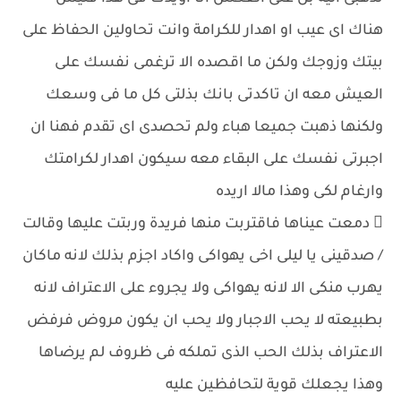
هناك اى عيب او اهدار للكرامة وانت تحاولين الحفاظ على
بيتك وزوجك ولكن ما اقصده الا ترغمى نفسك على
العيش معه ان تاكدتى بانك بذلتى كل ما فى وسعك
ولكنها ذهبت جميعا هباء ولم تحصدى اى تقدم فهنا ان
اجبرتى نفسك على البقاء معه سيكون اهدار لكرامتك
وارغام لكى وهذا مالا اريده
 دمعت عيناها فاقتربت منها فريدة وربتت عليها وقالت
/ صدقينى يا ليلى اخى يهواكى واكاد اجزم بذلك لانه ماكان
يهرب منكى الا لانه يهواكى ولا يجروء على الاعتراف لانه
بطبيعته لا يحب الاجبار ولا يحب ان يكون مروض فرفض
الاعتراف بذلك الحب الذى تملكه فى ظروف لم يرضاها
وهذا يجعلك قوية لتحافظين عليه