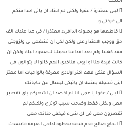
اكلمك
 ليلى معتذرة / عفوا ولكنى لم اعتاد ان ياتى احدا منكم
الى غرفتى و..
 قاطعها هو بصوته الدافىء معتذرا / فى هذا عندك الف
حق ووجب الاعتذار على ولكن لكى ان تشفعى لى ولزوجتى
فقد كهلنا ولم تعد اقدامنا تحملنا للصعود اليك ولكن ان
كانت فيدة هنا او ايوب فتاكدى انهم كانوا لا يتوانون فى
السؤال عنكى فهم اكثر اولادى معرفة بالواجبات اما معتز
ابنى فخجله يمنعه ان ياتيكى ليسال عن حاجاتك
 ليلى / عفوا يا عمى انا لم اقصد ان اشعركم باى تقصير
معى ولكنى فقط وضحت سبب توترى ولكنكم لم
تقصرون معى فى اى شىء فيكفى حنانك معى
 الحاج صالح قدم قدمه بخطوه لداخل الغرفة فابتعدت