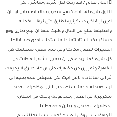
 الحاج صالح / لقد رتبت لكل شىء وساشرح لكى
 اول شىء لقد اتفقت مع سكرتيرته الخاصة بانى اود ان
اعين ابنة اخى كسكرتيره لطارق حتى تراقب افعاله
واعطيتها مبلغ من المال وطلبت منها ان تبلغ طارق وهو
مسافر بخبر استقالتها وانها ستجلب احدى صديقاتها
المميزات لتعمل مكانها وفى فترة سفره ستعلمك هى
كل شىء كما اريد منكى ان تذهبى لاشهر المحلات فى
القاهرة وتغيرين من مظهرك حتى ان عاد طارق لا يعرفك
ثم انى سافاجاه باننى اتيت بكى لتعيشى معه بحجة انى
اريد حفيدا منه وهنا ستصبحين انتى بمظهرك الجديد
سكرتيرته فى العمل وعند عودته يجدك فى انتظاره
بمظهرك الحقيقى وتبداين معه خطتنا
 وافقت ليلى وفى الصباح ذهبت لبيت ابيها لتسلم