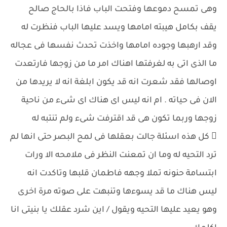
وهى تمسح دموعها وفتحت الباب فاذا بالحاج صالح
يقف بكامل هيبته امامها ويسد عليها الباب فنظرت له
وقد ارهبها وجوده امامها واخذت تحدث نفسها فى عجاله
ما الذى اتى به لغرفتها اهناك امر ما من زوجها فارتعدت
اوصالها فقد شعرت انه قد يكون ابلغة انه لا يريدها من
الان فى حياته . ام انه ليس اى هناك اى شىء من ناحية
زوجها وربما تكون هى قد اقترفت شىء ولم تنتبه له
 كل هذه اسئلة جالت بعقلها فى لمح البصر حتى انها لم
ترد التحيه له وما ان تمعنت النظر فى ملامحه الا ورات
ابتسامة حنونه تملا وجهه فاطمان قلبها وتاكدت انه
ليس هناك ما قد يسوءها وتنبهت على صوته مرة اخرى
وهو يعيد عليها التحيه ويقول / اين شرد عقلك يا بنيتى انا