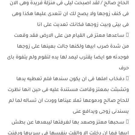
الحاج صالح / لقد اصبحت ليلى فى منزلة فريدة وهى الان
فى كنف زوجها ولا يصح لك ان تتعدى عليها هكذا وهى
فى بيتى وبيت زوجها فكانك تعديت على انا
 ساعدها معتز فى القيام من على الارض فقد وقعت
من شدة ضرب ابيها ولكنها جالت بعينها على زوجها
فوجدته هو ايضا يقترب ليمد لها يده لتقوم ولم يتفوة باى
حرف
 دفخاب املها فى ان يكون سندها فلم تعطيه يدها
وتشبثت بمعتز وقامت مستندة عليه فى حين انها نظرت
للحاج صالح ودموعها تملا عيناها وودت ان تساله لما لم
يسندنى زوجى ويدافع عنى
 سحبها معتز وصعد بها لغرفتها ليبعدها عن بطش
ابيها فما ان دخلت الا والقت بنفسها فى سريرها ودفنت