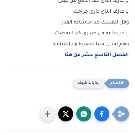
يا عازف الناى جف الدمع من عينى
يا عازف الناى دارى جراحك
وقل لنفسك هذا ماشاءه القدر
يا غربة الاه فى صدرى كم انتفضت
وهم بقربى فما شعروا ولا اشتاقوا
الفصل التاسع عشر من هنا
روايات شيقه