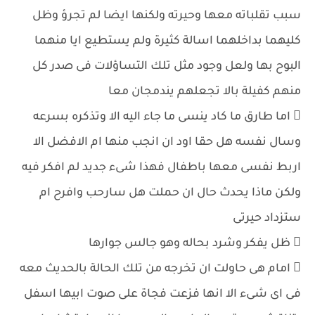
سبب تقلباته معها وحيرته ولكنها ايضا لم تجرؤ وظل
كليهما بداخلهما اسالة كثيرة ولم يستطيع ايا منهما
البوح بها ولعل وجود مثل تلك التساؤلات فى صدر كل
منهم كفيلة بالا تجعلهم يندمجان معا
 اما طارق ما كاد ينسى ما جاء اليه الا وتذكره بسرعه
وسال نفسه هل حقا اود ان انجب منها ام الافضل الا
اربط نفسى معها باطفال فهذا شىء جديد لم افكر فيه
ولكن ماذا يحدث حال ان حملت هل سارحب وافرح ام
ستزداد حيرتى
 ظل يفكر وشرد بحاله وهو جالس جوارها
 امام هى حاولت ان تخرجه من تلك الحالة بالحديث معه
فى اى شىء الا انها فزعت فجاة على صوت ابيها اسفل