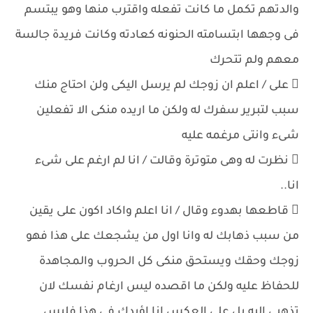
والدتهم تكمل ما كانت تفعله واقترب منها وهو يبتسم
فى وجهها ابتسامته الحنونه كعادته وكانت فريدة جالسة
معهم ولم تتحرك
 على / اعلم ان زوجك لم يرسل اليكى ولن احتاج منك
سبب لتبرير سفرك له ولكن ما اريده منكى الا تفعلين
شىء وانتى مرغمه عليه
 نظرت له وهى متوترة وقالت / انا لم ارغم على شىء
انا..
 قاطعها بهدوء وقال / انا اعلم واكاد اكون على يقين
من سبب ذهابك له وانا اول من يشجعك على هذا فهو
زوجك وحقك ويستحق منكى كل الحروب والمجاهدة
للحفاظ عليه ولكن ما اقصده ليس ارغام نفسك لان
تذهبى اليه بل على العكس انا اؤيدك فى هذا فليس