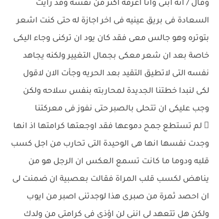
وقال / انه ابنى وانا اعرفه اكثر من نفسه وقد رايت
السعادة فى بريق عينيه فى اخر اجازة له حتى كنت اشعر
بتوتره وهو جالس معى فقد كان يود ان تركنى وجاء اليكى
خاصة بعد ان شعر معكى بجمال التغيير ولكنه يجاهد
نفسه التى لاتطيق التقيد بعد الحريه وجأت الان لاقول
لكى لنبدا خطتنا الجديدة لمحاربته بنفس سلاحه ولكن
وجب عليكى ان تتحلى بالصبر حتى نفوز فى معركتنا
 لم تستطع جمح دموعها فقد اوجعتها كرامتها اذ انها
وجدت نفسها انها هى الوحيدة التى تحارب من اجل كسب
قلبه ودوما ما كانت تسمع العكس ان الرجل هو من
يناهض لكسب قلب المراة فقالت بعصبية ان ضمنت لى
ان احصد ثمرة من صبرى هذا لوجدتنى اصبر من ايوب
ولكن هل تتعهد لى اننى لن اؤذى فى كرامتى من ولدك