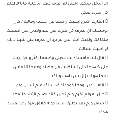
الا اتدخل بينكما ولكنى لم اعرف كيف ارد عليه فانا لا اعلم
كل شىء عنكى
 انهارت اكثر وابعدت راسها عن حضنه وقالت / كان
بوسعك ان تعرف كل شىء عنى منذ ولادتى حتى اصبحت
ملكا لك ولكنك انت الذى لم ترد ان تعرف عنى شيئا لانك
لو احببت لسالت
 قال لها هامسا / سامحينى وضمها اكثر واخذ يربت
على ظهرها حتى استكانت فى حضنه وغلبها النعاس
بينما هو لا يزال بين راهب وراغب
 قامت من نومها فوجدته قد سافر فلم تسال ولم
تتصل به ولم تفرح ولم تحزن فقد اصبح التبلد حليفها
 سافر ولم يعد يطيق الدنيا حوله فلاول مرة يجد نفسه
هكذا