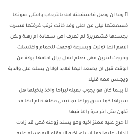
 وما ان وصل فاستقبلته امه بالترحاب واعتلى صوتها
فسمعتها ليلى من اعلى وقد كانت ترتب غرفتها فسرت
بجسدها قشعريرة لم تعرف اهى سعادة ام رهبة ولكن
الاهم انها توترت وبسرعة توجهت للحمام واغتسلت
وخرجت لتتزين فهى تعلم انه ل يزال امامها برهة من
الوقت قبل ان يصعد اليها فلابد اولاان يسلم على والدية
ويجلس معه قليلا
 بينما كان هو يجوب بعينه ليراها واخذ يتخيلها هل
سيراها كما سبق وراها بملابس مهلهلة ام انها قد
تكون مثل اخر مرة راها فيها
 خرج عليه معتز اخيه وهو يسند زوجته فهى قد زادت
الدلال عليها وما ان راى اخيه الا وقام اليه وسلم عليه