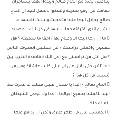
يتناقش بحدة مع الحاج صالح ويبدوا انهما يتشاجران
فقامت هى وهو بسرعة وهبطوا لاسفل لتجد ان الحاج
صالح يجادل ابيها عنها فتعجبت وسالت نفسها ما
الشىء الذى اقترفته جعلت ابيها فى كل تلك العصبيه
 ما ان راها ابيها الا وصاح بها / احقا ما سمعته ؟ هل
غفلتينى واكملتى دراستك ؟ هل جعلتينى اضحوكة الناس
؟ هل انتى من تواصلتى مع اهل البلدة قاصدة التقرب بين
العائلتين حتى يقال عنى ان ابنتى كانت عاشقة وهى من
تسببت فى كل هذا ؟
 الحاج صالح / اهدا يا نعمان فليلى فعلت ما عجزت عنه
البلد باكملها بجميع اجيالها . اهدا ولا تجعل الشيطان
يتملك منك
 انكمشت ليلى فى ظهر طارق وتمن ان يدافع عنها