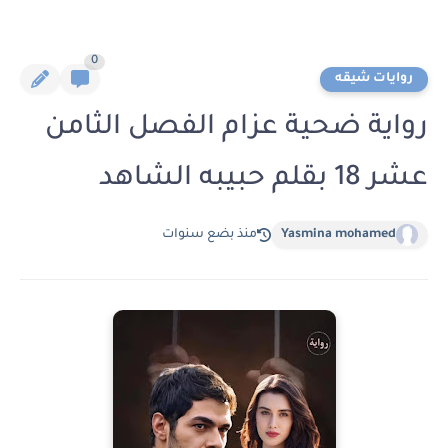
0
روايات شيقه
رواية ضحية عزام الفصل الثامن
عشر 18 بقلم حبيبه الشاهد
Yasmina mohamed
منذ بضع سنوات