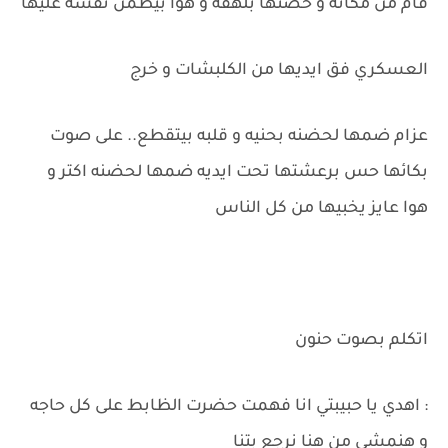
قام من مكانه و حضنها بلهفه و هوا بيطمن نفسه عليها
العسكري فق ايديها من الكلبشات و خرج
عزام ضمها لحضنه بحنيه و قلبه بيتقطع.. على صوت
بكائها حس برعشتها تحت ايديه ضمها لحضنه اكتر و
هوا عايز يخبيها من كل الناس
اتكلم بصوت حنون
: اهدي يا حبيبتي انا فهمت حضرت الظابط على كل حاجه
و هنمشي من هنا نرجع بتنا