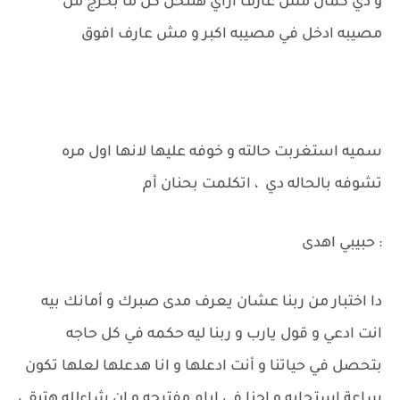
و دي كمان مش عارف ازاي هتتحل كل ما بخرج من
مصيبه ادخل في مصيبه اكبر و مش عارف افوق
سميه استغربت حالته و خوفه عليها لانها اول مره
تشوفه بالحاله دي ، اتكلمت بحنان أم
: حبيبي اهدى
دا اختبار من ربنا عشان يعرف مدى صبرك و أمانك بيه
انت ادعي و قول يارب و ربنا ليه حكمه في كل حاجه
بتحصل في حياتنا و أنت ادعلها و انا هدعلها لعلها تكون
ساعة استجابه و احنا في ايام مفترجه و إن شاءلله هتبقي