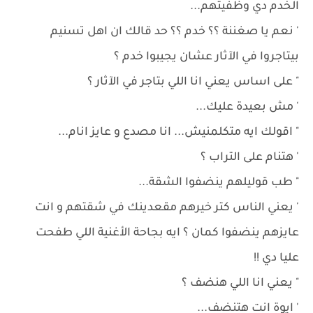
الخدم دي وظفيتهم...
' نعم يا صغننة ؟؟ خدم ؟؟ حد قالك ان اهل تسنيم
بيتاجروا في الآثار عشان يجيبوا خدم ؟
" على اساس يعني انا اللي بتاجر في الآثار ؟
' مش بعيدة عليك...
" اقولك ايه متكلمنيش... انا مصدع و عايز انام...
' هتنام على التراب ؟
" طب قوليلهم ينضفوا الشقة...
' يعني الناس كتر خيرهم مقعدينك في شقتهم و انت
عايزهم ينضفوا كمان ؟ ايه بجاحة الأغنية اللي طفحت
عليا دي !!
" يعني انا اللي هنضف ؟
' ايوة انت هتنضف...