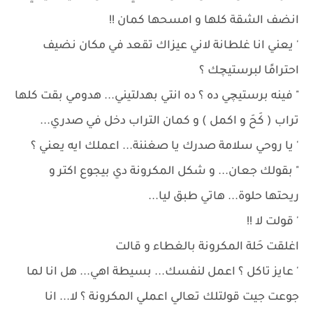
انضف الشقة كلها و امسحها كمان !!
' يعني انا غلطانة لاني عيزاك تقعد في مكان نضيف
احترامًا لبرستيچك ؟
" فينه برستيچي ده ؟ ده انتي بهدلتيني... هدومي بقت كلها
تراب ( كَحَ و اكمل ) و كمان التراب دخل في صدري...
' يا روحي سلامة صدرك يا صغننة... اعملك ايه يعني ؟
" بقولك جعان... و شكل المكرونة دي بيجوع اكتر و
ريحتها حلوة... هاتي طبق ليا...
' قولت لا !!
اغلقت حَلة المكرونة بالغطاء و قالت
' عايز تاكل ؟ اعمل لنفسك... بسيطة اهي... هل انا لما
جوعت جيت قولتلك تعالي اعملي المكرونة ؟ لا... انا