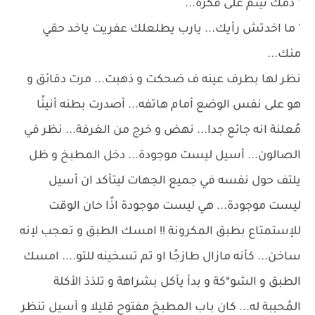
" دمك سِم على فكرة...
' ما اخدتش رأيك... يارب يطلعلك عفريت ياخد حقي
منك...
نظر لها بطرف عينه ف ضحكت و ذهبت... مرت دقائق و
هو على نفس الوضع أمام هاتفه... أصدرت بطنه أنينًا
مُعلنة انه جائع جدا... نهض و خرج من الغرفة... نظر في
الصالون... أسيل ليست موجودة... دخل المطبخ و ظل
يلتف حول نفسه في جميع الجهات ليتأكد ان أسيل
ليست موجودة... هي ليست موجودة اذًا حان الوقت
للإستمتاع بطبق المكرونة !! امسك الطبق و تعجب لإنه
ساخن... كأنه مازال طازجًا او تم تسخينه للتو.... امسك
الطبق و الشو*كة و بدأ يأكل بشراهة و تلذذ الأكلة
المُحببة له... كان باب المطبخ مفتوح قليلا و أسيل تنظر