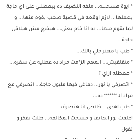
* ايوة هسجـ,ـنه... ملفه النضيف ده بيعطلني على اي حاجة
بعملها... لازم اوقعه في قضية صعب يقوم منها... و
لما يقوم منها... ده اذا قام يعني... هيخرج مش هيلاقي
حاجة...
* طب يا معتز خلي بالك...
* متقلقيش... المهم الز*فت مراد ده عطليه عن سفره...
* هعطله ازاي ؟
* اتصرفي يا نور... دماغي فيها مليون حاجة... اتصرفي مع
مراد الـ ******* ده...
* طب اهدى... خلاص انا هتصرف...
اغلقت نور الهاتف و مسحت المكالمة... ظلت تفكر و
تقول