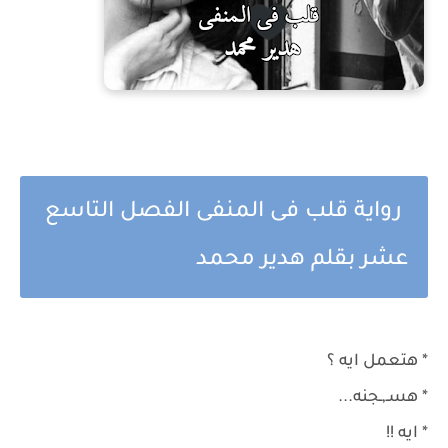
رواية قلب فى المنفى الفصل التاسع
عشر بقلم هدير محمد
* هتعمل ايه ؟
* هسـ,ـجنه...
* ايه !!