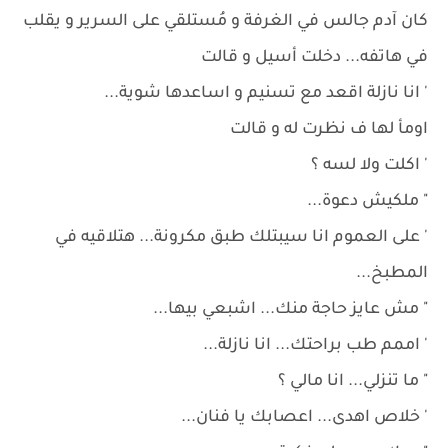
كان آدم جالس في الغرفة و مُستلقي على السرير و يقلب
في هاتفه... دخلت أسيل و قالت
' انا نازلة اقعد مع تسنيم و اساعدها شوية...
اومأ لها ف نظرت له و قالت
' اكلت ولا لسه ؟
" ملكيش دعوة...
' على العموم انا سيبتلك طبق مكرونة... هتلاقيه في
المطبخ...
" مش عايز حاجة منك... اشبعي بيها...
' اممم طب براحتك... انا نازلة...
" ما تنزلي... انا مالي ؟
' خلاص اهدى... اعصابك يا فنان...