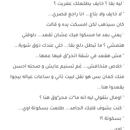
' ليه بقا ؟ خايف يطلعلك عفريت ؟
" لا خايف ولا بتاع... انا راجع قصري...
كان سيذهب لكن امسكت يده و قالت
' يعني بعد ما مسكوا فيك عشان تقعد... دلوقتي
هتمشي ؟ ما تبطل دلع بقا... خلي عندك ذوق شوية...
" مش هقعد في شقة اتحر*ق فيها عمها...
' خلاص متخافش... عَم تسنيم عايش و صحته احسن
منك كمان بس هو نقل لبيت تاني و ساعات عياله بيجوا
يقعدوا هنا...
" اومال بتقولي ليه انه ما*ت محر*وق هنا ؟
' كنت بشوف قلبك الجامد... طلعت بسكوتة اوي...
" بسكوتة ؟!
' اوي...