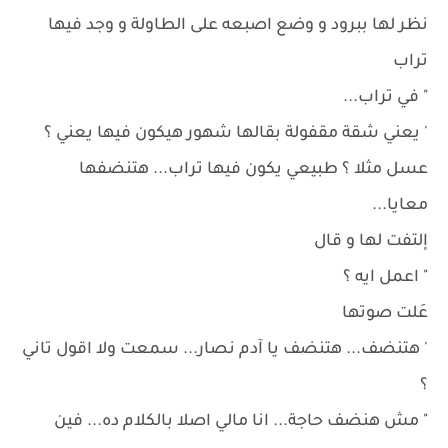
نظر لها ببرود و وضع اصبعه على الطاولة و وجد فيها
تراب
" في تراب...
' يعني شقة مقفولة بقالها شهور هيكون فيها يعني ؟
عسل مثلا ؟ طبيعي يكون فيها تراب... هتنضفها
معايا...
إلتفت لها و قال
" اعمل ايه ؟
عَلت صوتها
' هتنضف... هتنضف يا آدم نصار... سمعت ولا اقول تاني
؟
" مش هنضف حاجة... انا مالي اصلا بالكلام ده... فين