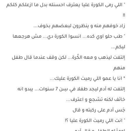
" اللي رمى الكورة عليا يعترف احسنله بدل ما ازعلكم كلكم
!!
زاد خوفهم منه و ينظرون لبعضهم بخوف...
" طب حلو اوي كده... انسوا الكورة دي... مش هرجعها
ليكم...
إلتفت ليذهب و معه الكُرة... لكن وقف عندما قال طفل
منهم
* انا يا عمو اللي رميت الكورة عليك...
إلتفت له آدم ليجد طفلا في سِن 7 سنوات... يبدو انه
خائف لكنه تشجع و اعترف...
جَس آدم على ركبته و قال
" انت اللي رميت الكورة عليا ؟!