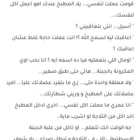
قومت عملت لنفسي... يلا المطبخ عندك اهو اعمل اكل
لنفسك...
" أسيل... انتي بتعاقبيني ؟
' اعاقبك ليه لسمح الله ؟! انت عملت حاجة غلط عشان
اعاقبك ؟
" اومال اللي بتعمليه فيا ده اسمه ايه ؟ انا بحب اوي
المكرونة بالجبنة... هاتي حتى طبق صغير...
' ولا معلقة واحدة حتى... زي ما بتفرد عضلاتك عليا... افرد
عضلاتك على المطبخ و وريني شطارتك...
" انا عمري ما عملت اكل نفسي... اخري ادخل المطبخ
اخد اكل من التلاجة او اشرب ماية..
' جه الوقت انك تتعلم... او تاكل من علبة الجبنة
الاسطنبولي اللي في التلاجة و تبطل صداع... يلا شوف