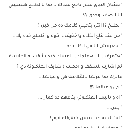
' عشان الذوق مش نافع معاك... بقا يا لطـ,ـخ هتسيبني
انا انضف لوحدي ؟؟
" لطـ,ـخ ؟! انتي بتجيبي كلامك ده من فين ؟
' من عند بتاع الكلام يا خفيف... قوم و اتلحلح كده يلا...
" مبعرفش انا في الكلام ده...
' هتعرف... انا هعلمك... امسك كده ( ألقت له الهَلاسة
ثم اشارت للسقف و اكملت ) شايف العنكبوتة دي ؟
عايزك بقا تنزلها بالهَلاسة هي و عيالها...
" هي و عيالها ؟!!
' اه و بالبيت العنكبوتي بتاعهم ده كمان...
" بس...
' انت لسه هتبسبس ؟ بقولك قوم !!