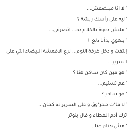
" لا انا مبنضفش...
' ليه على رأسك ريشة ؟
" مليش دعوة بالكلام ده... اتصرفي...
' يلهوي بدأنا دلع !!
إلتفت و دخل غرفة النوم... نزع الاقمشة البيضاء التي على
السرير...
" هو مين كان ساكن هنا ؟
' عَم تسنيم...
" هو سافر ؟
' لا ما*ت محر*وق و على السرير ده كمان...
ترك آدم الغطاء و قال بتوتر
" مش هنام هنا...