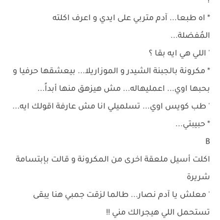
؟
* اه طبعا... آدم متربي على ايدي و اعرف اكلته
المُفضلة...
' اللي هي ايه بقا ؟
* مكرونة بالجبنة الشيدر و الموزاريلا... بيعشقها حرفيا و
بحبها اوي... اعمليهاله... مش هيزهق منها أبداً...
' طب كويس اوي... تسلميلي انا مش عارفة اقولك ايه...
* حبيبتي...
B
اكلت أسيل ملعقة اخرى من المكرونة و قالت بإبتسامة
شريرة
' معلش يا آدم نصار... طالما لزقت جمبي هنا يبقى
تستحمل اللي هيجرالك مني !!