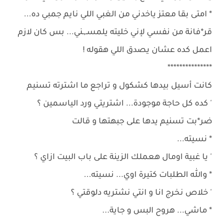
* امتى بقا معتز ياخدني من الغبي اللي نايم جمبي ده...
قر*فانة من نفسي لإني خليته يلمسـ,ـني... بس كان لازم
اعمل كده عشان يصدق اللي هقوله !
***************
كانت أسيل بيدها كشكول و تراجع ما اشترته تسنيم
' كده كل حاجة موجودة... اشتريتي ورد الياسمين ؟
ضر*بت تسنيم يدها على جبهتها و قالت
* نسيته...
' يا غبية اومال هعملك الزينة على باب البيت ازاي ؟
* والله الطلبات كتيرة اوي... نسيته...
' خلاص نخرج انا و انتي نشتريه دلوقتي ؟
* ماشي... هروح البس و جاية...