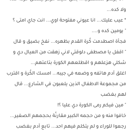
ولا كده...
* عيب عليك... انا عيوني مفتوحة اوي... انت جاي امتى ؟
" يومين كده و....
فجأة اصطدمت كُرة القدم بظهره... نفخ بضيق و قال
" اقفل يا مصطفى دلوقتي لاني زهقت من العيال دي و
شكلي هزعلهم و اقطلعهم الكورة بتاعتهم...
اغلق آدم هاتفه و وضعه في جيبه... امسك الكُرة و اقترب
من مجموعة الاطفال الذين يلعبون في الشارع... قال
لهم بغضب
" مين فيكم رمى الكورة دي عليا ؟!
خافوا منه و من حجمه الكبير مقارنًة بحجمهم الصغير...
رجعوا للوراء و لم يتكلم فيهم احد... تابع آدم بغضب