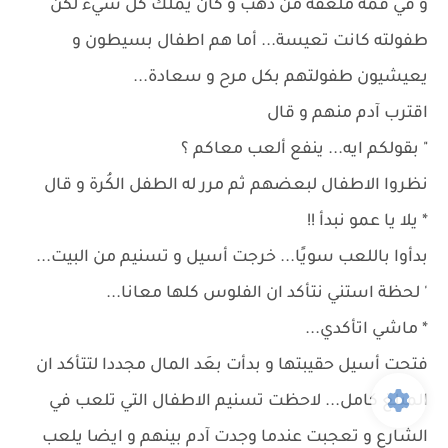
و في فمه ملعقة من ذهَبْ و كان يملُك كل شيء لكن
طفولته كانت تعيسة... أما هم اطفال بسيطون و
يعيشيون طفولتهم بكل مرح و سعادة...
اقترب آدم منهم و قال
" بقولكم ايه... ينفع ألعب معاكم ؟
نظروا الاطفال لبعضهم ثم مرر له الطفل الكُرة و قال
* يلا يا عمو نبدأ !!
بدأوا باللعب سويًا... خرجت أسيل و تسنيم من البيت...
' لحظة استني نتأكد ان الفلوس كلها معانا...
* ماشي اتأكدي...
فتحت أسيل حقيبتها و بدأت بعَد المال مجددا لتتأكد ان
المبلغ كامل... لاحظت تسنيم الاطفال التي تلعب في
الشارع و تعجبت عندما وجدت آدم بينهم و ايضا يلعب