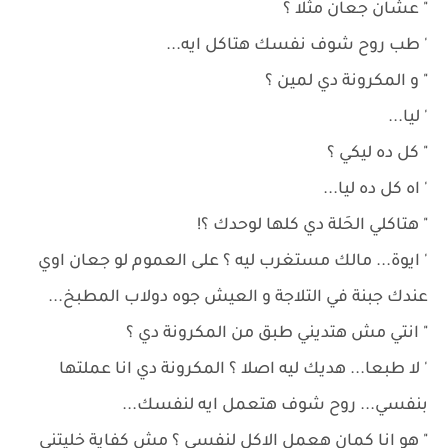
" عشان جعان مثلا ؟
' طب روح شوف نفسك هتاكل ايه...
" و المكرونة دي لمين ؟
' ليا...
" كل ده ليكي ؟
' اه كل ده ليا...
" هتاكلي الحَلة دي كلها لوحدك ؟!
' ايوة... مالك مستغرب ليه ؟ على العموم لو جعان اوي
عندك جبنة في التلاجة و العيش جوه دولاب المطبخ...
" انتي مش هتديني طبق من المكرونة دي ؟
' لا طبعا... هديك ليه اصلا ؟ المكرونة دي انا عملتها
بنفسي... روح شوف هتعمل ايه لنفسك...
" هو انا كمان هعمل الاكل لنفسي ؟ مش كفاية خليتني