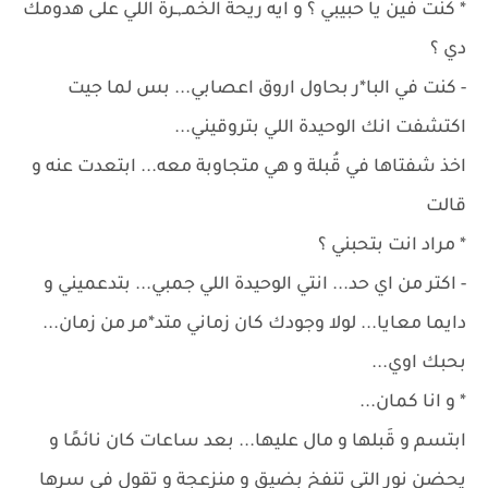
* كنت فين يا حبيبي ؟ و ايه ريحة الخمـ,ـرة اللي على هدومك
دي ؟
- كنت في البا*ر بحاول اروق اعصابي... بس لما جيت
اكتشفت انك الوحيدة اللي بتروقيني...
اخذ شفتاها في قُبلة و هي متجاوبة معه... ابتعدت عنه و
قالت
* مراد انت بتحبني ؟
- اكتر من اي حد... انتي الوحيدة اللي جمبي... بتدعميني و
دايما معايا... لولا وجودك كان زماني متد*مر من زمان...
بحبك اوي...
* و انا كمان...
ابتسم و قَبلها و مال عليها... بعد ساعات كان نائمًا و
يحضن نور التي تنفخ بضيق و منزعجة و تقول في سرها