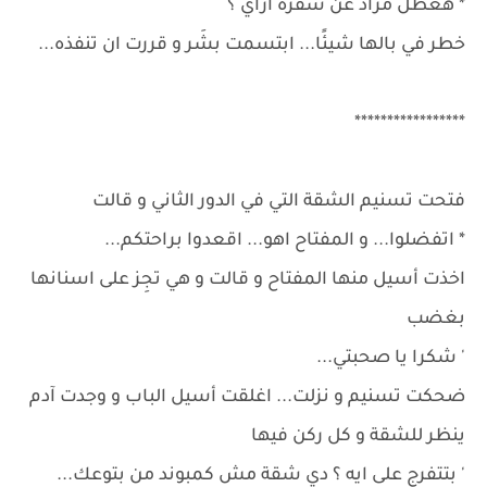
* هعطل مراد عن سفره ازاي ؟
خطر في بالها شيئًا... ابتسمت بشَر و قررت ان تنفذه...
*****************
فتحت تسنيم الشقة التي في الدور الثاني و قالت
* اتفضلوا... و المفتاح اهو... اقعدوا براحتكم...
اخذت أسيل منها المفتاح و قالت و هي تجِز على اسنانها
بغضب
' شكرا يا صحبتي...
ضحكت تسنيم و نزلت... اغلقت أسيل الباب و وجدت آدم
ينظر للشقة و كل ركن فيها
' بتتفرج على ايه ؟ دي شقة مش كمبوند من بتوعك...