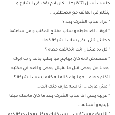
جلست أسيل تنتظرها... كان آدم يقف في الشارع و
يتكلم في الهاتف مع مصطفى...
" مراد ساب الشركة بجد ؟
* ايوة... اخد حاجته و ساب مفتاح المكتب و من ساعتها
مجاش تاني يبقى ساب الشركة فعلا...
" كل ده عشان انت اتخانقت معاه ؟
* معتقدش لانه كان بيباجح فيا بقلب جامد و جه ابوك
بعدنا عن بعض قبل ما نقـ,ـتل بعض و اخده في مكتبه
اتكلم معاه... هو ابوك قاله ايه خلاه يسيب الشركة ؟
" مش عارف... انا لسه عارف منك انت...
* غريبة يعني انه ساب الشركة بعد ما كان ماسك فيها
بإيديه و أسنانه...
" انا برضو مستغرب... بس خليك مركز ليعمل حركة كده