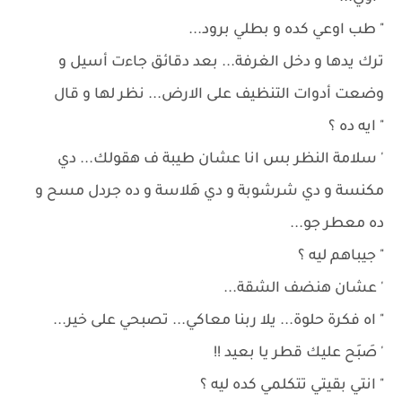
" طب اوعي كده و بطلي برود...
ترك يدها و دخل الغرفة... بعد دقائق جاءت أسيل و
وضعت أدوات التنظيف على الارض... نظر لها و قال
" ايه ده ؟
' سلامة النظر بس انا عشان طيبة ف هقولك... دي
مكنسة و دي شرشوبة و دي هَلاسة و ده جردل مسح و
ده معطر جو...
" جيباهم ليه ؟
' عشان هنضف الشقة...
" اه فكرة حلوة... يلا ربنا معاكي... تصبحي على خير...
' صَبَح عليك قطر يا بعيد !!
" انتي بقيتي تتكلمي كده ليه ؟