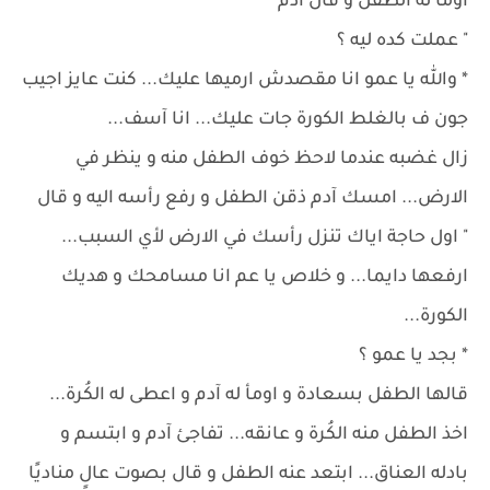
اومأ له الطفل و قال آدم
" عملت كده ليه ؟
* والله يا عمو انا مقصدش ارميها عليك... كنت عايز اجيب
جون ف بالغلط الكورة جات عليك... انا آسف...
زال غضبه عندما لاحظ خوف الطفل منه و ينظر في
الارض... امسك آدم ذقن الطفل و رفع رأسه اليه و قال
" اول حاجة اياك تنزل رأسك في الارض لأي السبب...
ارفعها دايما... و خلاص يا عم انا مسامحك و هديك
الكورة...
* بجد يا عمو ؟
قالها الطفل بسعادة و اومأ له آدم و اعطى له الكُرة...
اخذ الطفل منه الكُرة و عانقه... تفاجئ آدم و ابتسم و
بادله العناق... ابتعد عنه الطفل و قال بصوت عالٍ مناديًا