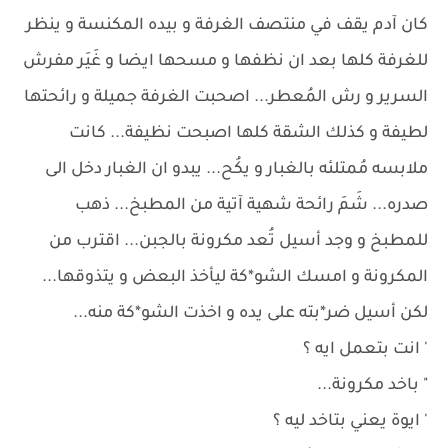
كان آدم يقف في منتصف الغرفة و بيده المكنسة و ينظر
للغرفة كلها بعد ان نظفها و مسحها ايضا و غَيَر مفرش
السرير و رش المُعطر... اصحبت الغرفة جميلة و رائحتها
لطيفة و كذلك الشقة كلها اصبحت نظيفة... كانت
ملابسه مُمتلئه بالغبار و يكُح... يبدو ان الغبار دخل الى
صدره... شَمَ رائحة شهية آتية من المطبخ... ذهب
للمطبخ و وجد أسيل تُعد مكرونة بالجبن... اقترب من
المكرونة و امسك الشو*كة ليأخذ البعض و يتذوقها...
لكن أسيل ضر*بته على يده و اخذت الشو*كة منه...
' انت بتعمل ايه ؟
" باخد مكرونة...
' ايوة يعني بتاخد ليه ؟