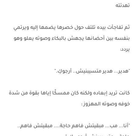
تهدئته
ثم تفاجأت بيده تلتف حول خصرها يضمها إليه ويرتمي
بنفسه بين أحضانها يجهش بالبكاء وصوته يعلو وهو
يردد:
"هدير... هدير متسيبنيش.. أرجوكِ."
كانت تريد إبعاده ولكنه كان ممسكًا إياها بقوة من شدة
خوفه وصوته المهزوز :
"أنا... مب... مبقيتش فاهم حاجة.... مبقيتش فاهم..