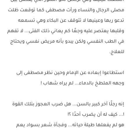
اتسعت عينيها وهي تركض نحو السور الذي يفصل بين
مصلى الرجال والنساء ورأت مصطفى كما توقعت ظلت
تدعو ربها وعينيها لا تتوقف عن البكاء وهي تسمعه
وقلبها يعتصر عليه وجعًا كم يعاني ذلك الفتى... لا تفهم
في الطب النفسي ولكن يبدو بأنه مريض نفسي ويحتاج
للعلاج.
استطاعوا إبعاده عن الإمام وحين نظر مصطفى إلى
وجهه الملطخ بالدماء... لم يراه شهاب !
إنه رجلًا آخر كبير بالسن... هل ضرب العجوز بتلك القوة
!... كيف له أن يضرب أحدًا ؟!
هو لم يفعلها طيلة حياته... وفجأة شعر بسواد يعم