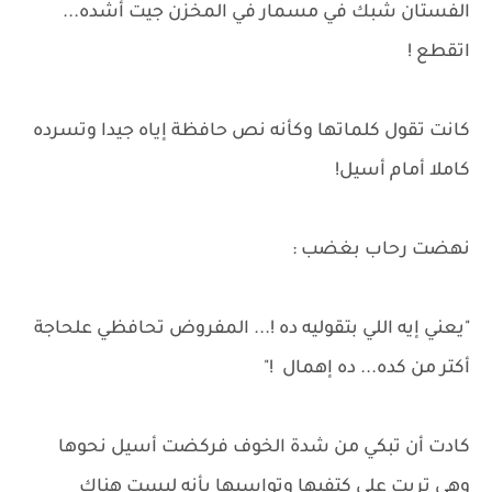
الفستان شبك في مسمار في المخزن جيت أشده...
اتقطع !
كانت تقول كلماتها وكأنه نص حافظة إياه جيدا وتسرده
كاملا أمام أسيل!
نهضت رحاب بغضب :
"يعني إيه اللي بتقوليه ده !... المفروض تحافظي علحاجة
أكتر من كده... ده إهمال !"
كادت أن تبكي من شدة الخوف فركضت أسيل نحوها
وهي تربت على كتفيها وتواسيها بأنه ليست هناك