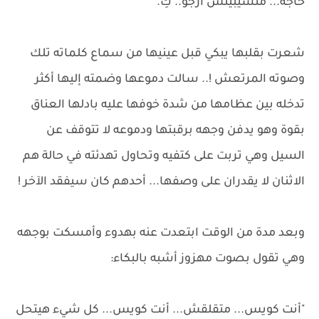
حاجة... متسيبينش أرجو.. كِ."
شعرت بقلبها يبكي قبل عينيها من سماع كلماته تلك
وصوته المرتعش !.. سالت دموعها وضمته إليها أكثر
تدخله بين عظامها من شدة خوفها عليه بادلها العناق
بقوة وهو يدفن وجهه برقبتها ودموعه لا تتوقف عن
السيل وهي تربت على كتفيه وتحاول تهدئته في حالة هم
الاثنان لا يقدران على وصفها... أحدهم كان سيفقد الآخر !
وبعد مدة من الوقت ابتعدت عنه بهدوء وأمسكت بوجهه
وهي تقول بصوت مهزوز أشبه بالبكاء:
"أنت كويس... متقلقش... أنت كويس... كل شيء هيتحل