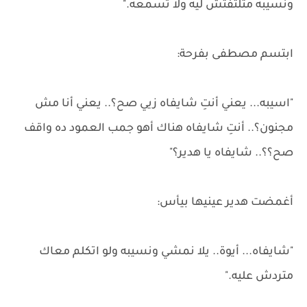
ونسيبه متلتفتش ليه ولا تسمعه."
ابتسم مصطفى بفرحة:
"اسيبه... يعني أنتِ شايفاه زيي صح؟.. يعني أنا مش
مجنون؟.. أنتِ شايفاه هناك أهو جمب العمود ده واقف
صح؟؟.. شايفاه يا هدير؟"
أغمضت هدير عينيها بيأس:
"شايفاه... أيوة.. يلا نمشي ونسيبه ولو اتكلم معاك
متردش عليه."