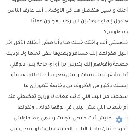
عملته في إمام المسجد إمبارح، عبال ما نخلص خطوبة
أختك وأسيل هتفضل هنا في الأوضة... أنت عارف الناس
هتقول إيه لو عرفت إن ابن رحاب مجنون عقليًا
وبيهلوس؟
فضحتني أنت وأختك خليك هنا وأنا هبقى أدخلك الأكل آخر
الليل هقولهم إنك مسافر وبعديها نبقى نحلها ولا أوديك
مصحة وأقولهم إنك بتدرس برا أو أي حاجة بس دلوقتي
أنا مشغولة بالترتيبات ومش هعرف أنقلك للمصحة أو
أجيبلك دكتور في الظروف دي وخايفة تتهور زي ما
سمعت من البت اللي كانت معاك لا ورايح تفضحني عند
أم شهاب اللي مش بيتبل في بوقها فولة... وتقولها
شهاب عايش أنت خلاص اتجننت رسمي و متحاولش
تخرج عشان قافلة الباب بالمفتاح وياريت لو متصرخش