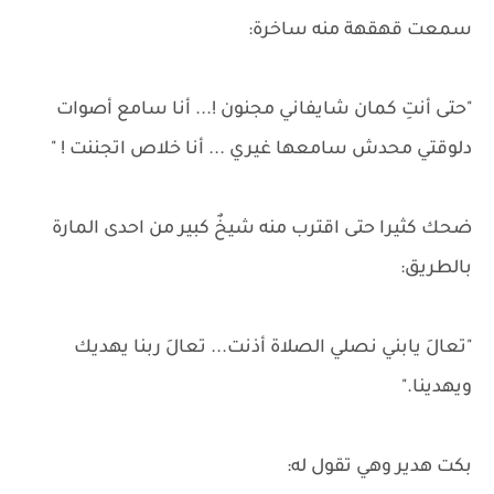
سمعت قهقهة منه ساخرة:
"حتى أنتِ كمان شايفاني مجنون !... أنا سامع أصوات
دلوقتي محدش سامعها غيري ... أنا خلاص اتجننت ! "
ضحك كثيرا حتى اقترب منه شيخٌ كبير من احدى المارة
بالطريق:
"تعالَ يابني نصلي الصلاة أذنت... تعالَ ربنا يهديك
ويهدينا."
بكت هدير وهي تقول له: