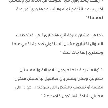
-" زعقت جامد وأول مرة أشوفها في الحالة دي وسألتني
أخلي سعدية تدفع تمنه ولا أسامحها ودي أول مرة
تعملها ! "
-"ما هي عشان عارفة أنتِ هتختاري أنهي فبتحطلك
السؤال اختياري عشان أنتِ تقولي كده وتدافعي عنها
وتفتكري إنها جات منك."
-" توقعت رد فعلها هيكون اللامبالاة وإنه فستان
خطوبتي ومش بتهتم بأي تفاصيل ليا فمش هتكون
مهتمة أو تغضب بالشكل اللي شوفته !.. هو دا اللي
مخليني شاكة إنها تكون قاصداها؟ "