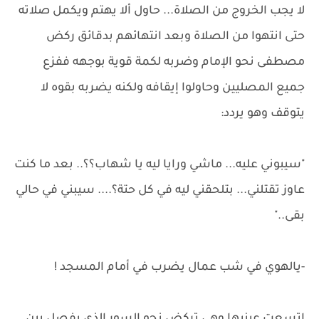
لا يجب الخروج من الصلاة... حاول ألا يهتم ويكمل صلاته
حتى انتهوا من الصلاة وبعد انتهائهم بدقائق ركض
مصطفى نحو الإمام وضربه لكمة قوية بوجهه ففزع
جميع المصليين وحاولوا إيقافه ولكنه يضربه بقوه لا
يتوقف وهو يردد:
"سيبوني عليه... ماشي ورايا ليه يا شهاب؟؟.. بعد ما كنت
عاوز تقتلني... بتلحقني ليه في كل حتة؟.... سيبني في حالي
بقى.."
-يالهوي في شب عمال يضرب في أمام المسجد !