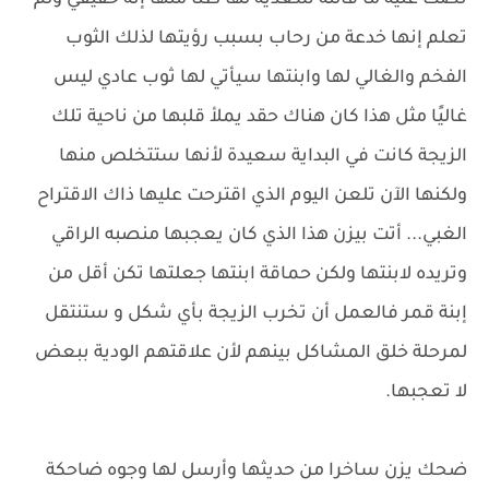
نصت عليه ما قالته سعدية لها ظنًا منها إنه حقيقي ولم
تعلم إنها خدعة من رحاب بسبب رؤيتها لذلك الثوب
الفخم والغالي لها وابنتها سيأتي لها ثوب عادي ليس
غاليًا مثل هذا كان هناك حقد يملأ قلبها من ناحية تلك
الزيجة كانت في البداية سعيدة لأنها ستتخلص منها
ولكنها الآن تلعن اليوم الذي اقترحت عليها ذاك الاقتراح
الغبي... أتت بيزن هذا الذي كان يعجبها منصبه الراقي
وتريده لابنتها ولكن حماقة ابنتها جعلتها تكن أقل من
إبنة قمر فالعمل أن تخرب الزيجة بأي شكل و ستنتقل
لمرحلة خلق المشاكل بينهم لأن علاقتهم الودية ببعض
لا تعجبها.
ضحك يزن ساخرا من حديثها وأرسل لها وجوه ضاحكة