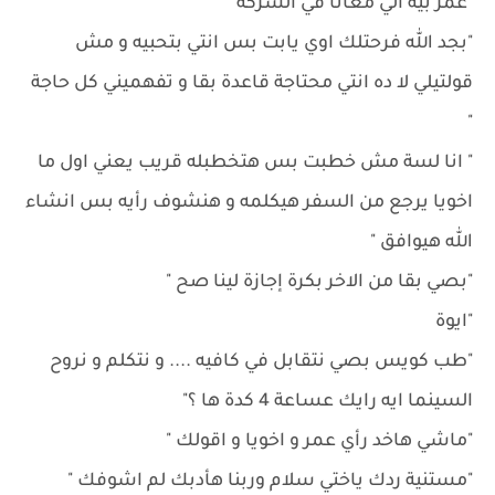
"عمر بيه الي معانا في الشركة "
"بجد الله فرحتلك اوي يابت بس انتي بتحبيه و مش
قولتيلي لا ده انتي محتاجة قاعدة بقا و تفهميني كل حاجة
"
" انا لسة مش خطبت بس هتخطبله قريب يعني اول ما
اخويا يرجع من السفر هيكلمه و هنشوف رأيه بس انشاء
الله هيوافق "
"بصي بقا من الاخر بكرة إجازة لينا صح "
"ايوة
"طب كويس بصي نتقابل في كافيه .... و نتكلم و نروح
السينما ايه رايك عساعة 4 كدة ها ؟"
"ماشي هاخد رأي عمر و اخويا و اقولك "
"مستنية ردك ياختي سلام وربنا هأدبك لم اشوفك "