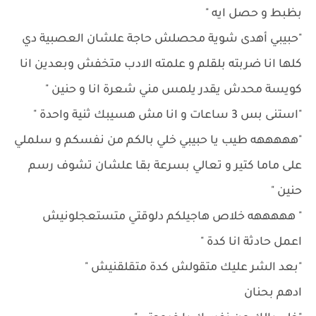
بظبط و حصل ايه "
"حبيبي أهدى شوية محصلش حاجة علشان العصبية دي
كلها انا ضربته بلقلم و علمته الادب متخفش وبعدين انا
كويسة محدش يقدر يلمس مني شعرة انا و حنين "
"استنى بس 3 ساعات و انا مش هسيبك ثنية واحدة "
"هههههه طيب يا حبيبي خلي بالكم من نفسكم و سلملي
على ماما كتير و تعالي بسرعة بقا علشان تشوف رسم
حنين "
" هههههه خلاص هاجيلكم دلوقتي متستعجلونيش
اعمل حادثة انا كدة "
"بعد الشر عليك متقولش كدة متقلقنيش "
ادهم بحنان