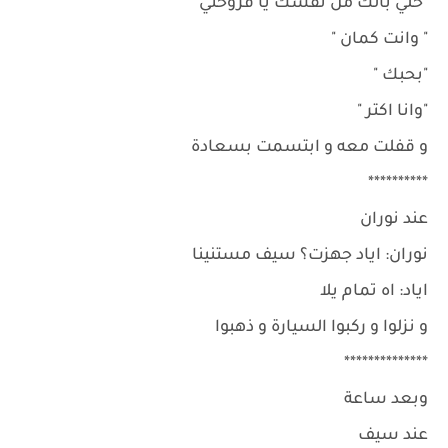
"خلي بالك من نفسك يا فروحتي "
" وانت كمان "
"بحبك "
"وانا اكتر "
و قفلت معه و ابتسمت بسعادة
**********
عند نوران
نوران: اياد جهزت؟ سيف مستنينا
اياد: اه تمام يلا
و نزلوا و ركبوا السيارة و ذهبوا
**************
وبعد ساعة
عند سيف