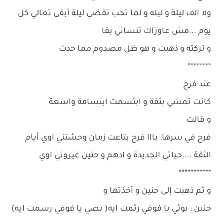
ولا الف ليلة و ليله و لما تحب تقضي ليلة أبقى تعالي كل
يوم ...مش عاوزاك تنساني بقا
و تركته و ذهبت و هو ظل مصدوم مما حدث
********
عند فرح
كانت تمشي بثقة و ابتسمت ابتسامة واسعة
و قالت
فرح في سرها: يااا فرح بتاعت زمان وحشتني اوي أيام
الثقة ....حياتي الجديدة و ادهم و حنين غيروني اوي
***********
و ثم ذهبت إلى حنين و أخذتها و
حنين : بوثي يا فوفي رثمت ايه( بصي يا فوفي رسمت ايه)