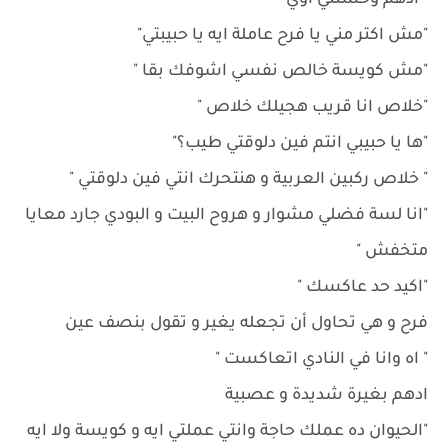
" ادهم وحشتني اوي "
"مش اكتر مني يا فرح عاملة ايه يا حبيبتي"
"مش كويسة خالص نفسي اشوفك بقا "
"خلاص انا قريب هجيلك خلاص "
"ها يا حبيبي انتم فين دلوقتي طيب؟"
" خلاص ركبين العربية و هنتحرك انتي فين دلوقتي "
"انا لسة فضلي مشوار و هروح البيت و البودي جارد معايا
متخفش "
"اكيد حد عاكسك "
فرح و هي تحاول أن تجعله يغير و تقول بنصف عين
" اه وانا في النادي اتعاكست "
ادهم بغيرة شديدة و عصبية
"الحيوان ده عملك حاجة وانتي عملتي ايه و كويسة ولا ايه