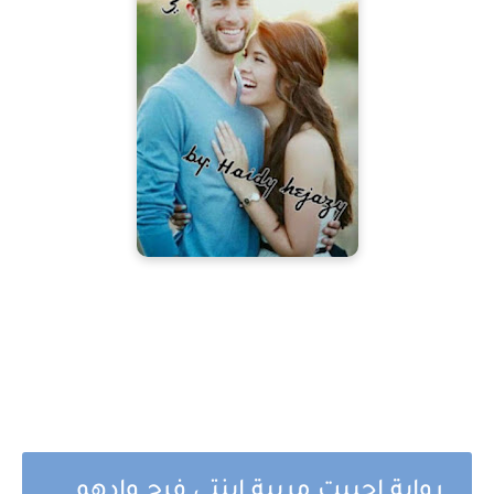
رواية احببت مربية ابنتي فرح وادهم