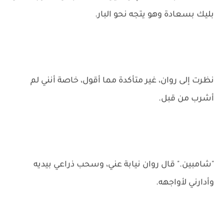
بليك بسعادة وهو يتجه نحو البار.
نظرت إلى روان، غير متأكدة مما أقول، خاصة أنني لم
أشرب من قبل.
"شامبين." قال روان نيابة عني، وسحب ذراعي بيديه
وأدارني لأواجهه.