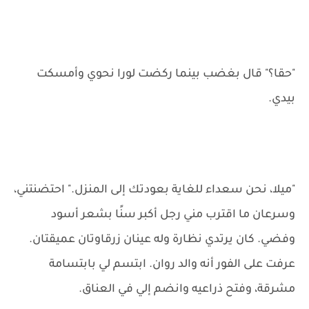
"حقا؟" قال بغضب بينما ركضت لورا نحوي وأمسكت
بيدي.
"ميلا، نحن سعداء للغاية بعودتك إلى المنزل." احتضنتني،
وسرعان ما اقترب مني رجل أكبر سنًا بشعر أسود
وفضي. كان يرتدي نظارة وله عينان زرقاوتان عميقتان.
عرفت على الفور أنه والد روان. ابتسم لي بابتسامة
مشرقة، وفتح ذراعيه وانضم إلي في العناق.