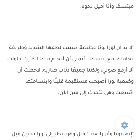
مبتسمًا وأنا أميل نحوه.
"لا بد أن لورا لونا عظيمة، بسبب لطفها الشديد وطريقة
تعاملها مع نفسها.. أتمنى أن أتعلم منها الكثير". حاولت
ألا أرفع صوتي، ولكننا جميعًا ذئاب ضارية. لاحظت أن
وضعية لورا أصبحت مستقيمة قليلًا وابتسامتها
اتسعت وهي تتحدث إلى فين الآن.
"إنها لونا وأم رائعة.." قال وهو ينظر إلى لورا بحنين قبل