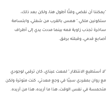
"يمكننا أن نقضي وقتًا أطول هنا، ولكن بعد ذلك،
ستكونين ملكي." همس بالقرب من شفتي، وابتسامة
ساخرة تجذب زاوية فمه بينما مددت يدي إلى أطراف
أصابع قدمي، وقبلته برفق.
"لا أستطيع الانتظار." لمعت عيناي، كان ترقبي لوجودي
مع روان بمفردي سببًا في وجع معدتي. كنت متوترة ولكن
متحمسة في نفس الوقت، هذا ما أريده، هذا من أريده.