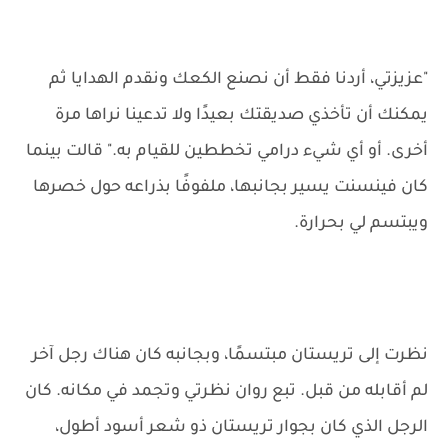
"عزيزتي، أردنا فقط أن نصنع الكعك ونقدم الهدايا ثم
يمكنك أن تأخذي صديقتك بعيدًا ولا تدعينا نراها مرة
أخرى. أو أي شيء درامي تخططين للقيام به." قالت بينما
كان فينسنت يسير بجانبها، ملفوفًا بذراعه حول خصرها
ويبتسم لي بحرارة.
نظرت إلى تريستان مبتسمًا، وبجانبه كان هناك رجل آخر
لم أقابله من قبل. تبع روان نظرتي وتجمد في مكانه. كان
الرجل الذي كان بجوار تريستان ذو شعر أسود أطول،