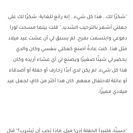
"شكرًا لك.. هذا كل شيء.. إنه رائع للغاية. شكرًا لك على
جعلني أشعر بالترحيب الشديد." قلت بينما مسحت لورا
دموعي وابتسمت بمرح. لم يسبق لي أن عشت عيد ميلاد
مثل هذا. كنت عادةً أصنع كعكتي بنفسي وكان والدي
يحضر لي شيئًا صغيرًا ويصنع لي أي عشاء أريده وكان
هذا كل شيء. لم يكن لدي أبدًا زخارف أو حفلة أو أصدقاء
أو عائلة للاحتفال معهم. كان هذا أكثر من كافٍ لجعل عيد
ميلادي مميزًا.
"حسنًا، فلنبدأ الحفلة إذن! ميل، ماذا تحب أن تشرب؟" قال