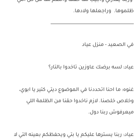
وربنا يقدرني وأجيب لها حقها وانتقم لها من كل اللي
ظلموها. وراجعلها ولادها.
______________________________________
في الصعيد - منزل عياد
عياد: لسه برضك عاوزين تاخدوا بالتار؟
غنوه: ما احنا اتحددنا في الموضوع ديتي كتير يا ابوي،
وخلاص خلصنا. لازم ناخدوا حقنا من الظلمة اللي
ميعرفوش ربنا دول.
عياد: ربنا يسترها عليكم يا بتي ويحفظكم بعينه التي لا