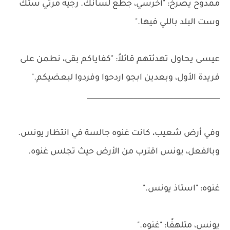
ممدوح يصرخ: "أخرسي، جطع لسانك. رجيه مرَتي ستك
وست البلد باللي فيها."
عيسى يحاول تهدئتهم قائلاً: "كفاياكم بقى، نطمن على
فريدة الأول، وبعدين ابجو اردحوا وفردوا لبعضيكم."
_____________________________________
وفي أرض شعيب، كانت غنوه جالسة في انتظار يونس.
وبالفعل، يونس اقترب من الأرض حيث تجلس غنوه.
غنوه: "استاذ يونس."
يونس، متلهفًا: "غنوه."