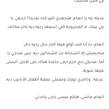
في منزل محسب
عديله: وه يا انعام، هتجعدي كتير كده عندينا؟ ارجعي يا
بتي بيتك. لا المحروجة اللي اسمها رجيه ديه تاخد مكانك.
انعام: ده أنا كنت أولع فيها النار ،جال رجيه جال
مناجصش إلا الشحاته بت الشحاتين ديه، بس صدجي يا
أما، عنديكي حج، لازم ابقى جاعدة هناك على الأجل، أتسلى
عليها شوية،
عديله : وتاخدي جوزك وتعملي عملية أطفال الأنابيب ديه.
انعام: ماشي، هكلم عيسى ياجى ياخدني