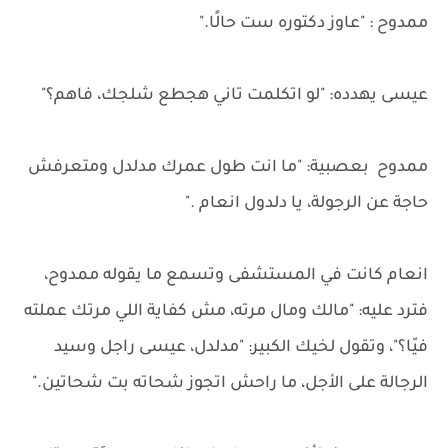
ممدوح : "عاوز دكتوره ست حالًا."
عيسى يهدده: "لو اتكلمت تاني هجطع شلجك، فاهم؟"
ممدوح بعصبية: "ما انت طول عمرك مدلدل ومتعرفش
حاجة عن الرجولة، يا دلدول انعام ."
انعام كانت في المستشفى وتسمع ما يقوله ممدوح،
فترد عليه: "مالك ومال مرته، مش كفاية اللي مرتك عملته
فيّا؟"، وتقول لخيك الكبير: "مدلدل، عيسى راجل وسيد
الرجالة على الأجل، ما راحش اتجوز شحاته بت شحاتين."