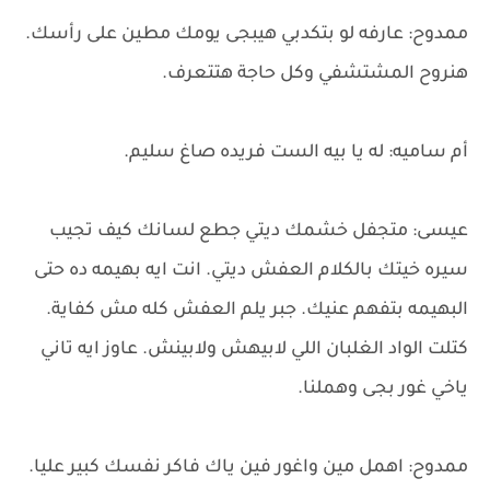
ممدوح: عارفه لو بتكدبي هيبجى يومك مطين على رأسك.
هنروح المشتشفي وكل حاجة هتتعرف.
أم ساميه: له يا بيه الست فريده صاغ سليم.
عيسى: متجفل خشمك ديتي جطع لسانك كيف تجيب
سيره خيتك بالكلام العفش ديتي. انت ايه بهيمه ده حتى
البهيمه بتفهم عنيك. جبر يلم العفش كله مش كفاية.
كتلت الواد الغلبان اللي لابيهش ولابينش. عاوز ايه تاني
ياخي غور بجى وهملنا.
ممدوح: اهمل مين واغور فين ياك فاكر نفسك كبير عليا.