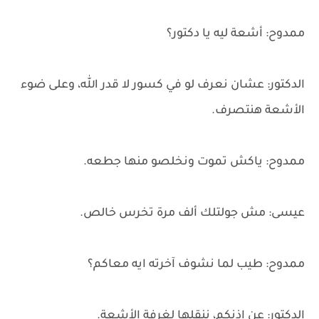
ممدوح: أشعة ليه يا دكتور؟
الدكتور: عشان نعرف لو في كسور لا قدر الله، وعلى ضوء
الأشعة هنتصرف.
ممدوح: ياكش تموت ونخلصو منها جطعه.
عيسى: مش جولتلك ألف مرة تخرس خالص.
ممدوح: طيب لما نشوف آخرته ايه معاكم؟
الدكتور: عن إذنكم، ننقلها لغرفة الأشعة.