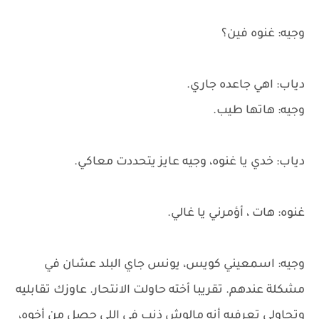
وجيه: غنوه فين؟
دياب: اهي جاعده جاري.
وجيه: هاتها طيب.
دياب: خدي يا غنوه، وجيه عايز يتحددت معاكي.
غنوه: هات ، أؤمرني يا غالي.
وجيه: اسمعيني كويس، يونس جاي البلد عشان في
مشكلة عندهم. تقريبا أخته حاولت الانتحار. عاوزك تقابليه
وتحاولي تعرفيه أنه مالوش ذنب في اللي حصل من أخوه،