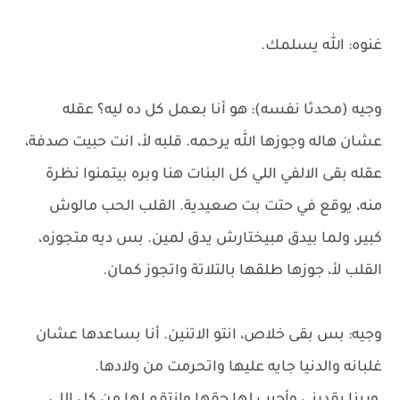
غنوه: الله يسلمك.
وجيه (محدثا نفسه): هو أنا بعمل كل ده ليه؟ عقله
عشان هاله وجوزها الله يرحمه. قلبه لأ، انت حبيت صدفة،
عقله بقى الالفي اللي كل البنات هنا وبره بيتمنوا نظرة
منه، يوقع في حتت بت صعيدية. القلب الحب مالوش
كبير، ولما بيدق مبيختارش يدق لمين. بس ديه متجوزه،
القلب لأ، جوزها طلقها بالتلاتة واتجوز كمان.
وجيه: بس بقى خلاص، انتو الاتنين. أنا بساعدها عشان
غلبانه والدنيا جايه عليها واتحرمت من ولادها.