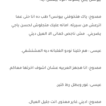
بيونس يجي يشوف اخوه بيعمل ايه.
ممدوح: ياك هتخوفني بيونس؟ طب ده انا حتى عما
اترعش من سيرته. امانه عليك متجلوش لحسن ياجي
يضربني. مش ناجص كمانى الا العيل ديتي
عيسى : هم خلينا نودو الغلبانه ديه المشتشفي.
ممدوح: انا هجهز العربيه عشان اشوف اخرتها معاكم.
عيسى: غور وبطل رط كتير.
ممدوح: اديني غاير معذور، انت جليل العيال.