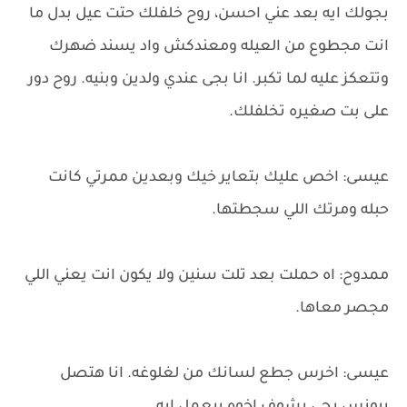
بجولك ايه بعد عني احسن، روح خلفلك حتت عيل بدل ما
انت مجطوع من العيله ومعندكش واد يسند ضهرك
وتتعكز عليه لما تكبر. انا بجى عندي ولدين وبنيه. روح دور
على بت صغيره تخلفلك.
عيسى: اخص عليك بتعاير خيك وبعدين ممرتي كانت
حبله ومرتك اللي سجطتها.
ممدوح: اه حملت بعد تلت سنين ولا يكون انت يعني اللي
مجصر معاها.
عيسى: اخرس جطع لسانك من لغلوغه. انا هتصل