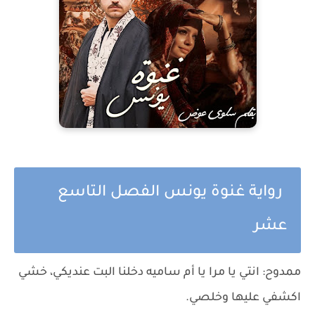
رواية غنوة يونس الفصل التاسع
عشر
ممدوح: انتي يا مرا يا أم ساميه دخلنا البت عنديكي، خشي
اكشفي عليها وخلصي.