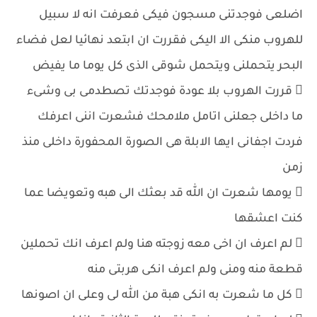
اضلعى فوجدتنى مسجون فيكى فعرفت انه لا سبيل
للهروب منكى الا اليكى فقررت ان ابتعد نهائيا لعل فضاء
البحر يتحملنى ويتحمل شوقى الذى كل يوما ما يفيض
 قررت الهروب بلا عودة فوجدتك تصطدمى بى وشىء
ما داخلى جعلنى اتامل ملامحك فشعرت اننى اعرفك
فردت اجفانى ايها الابلة هى الصورة المحفورة داخلى منذ
زمن
 يومها شعرت ان الله قد بعثك الى هبه وتعويضا عما
كنت اعشقها
 لم اعرف ان اخى معه زوجته هنا ولم اعرف انك تحملين
قطعة منه ومنى ولم اعرف انكى هربتى منه
 كل ما شعرت به انكى هبة من الله لى وعلى ان اصونها