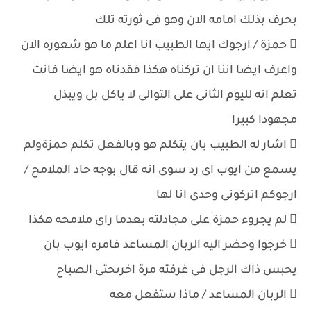
بحرف بذلك امامه الان وهو فى ثورته تلك
 حمزة / ارجوك ايها الطبيب انا اعلم ما هو شعوره الان
واعرف ايضا اننا ان تركناه هكذا فقدناه هو ايضا فانت
تعلم انه لليوم الثانى على التوالى لا ياكل بل ويبذل
مجهودا كبيرا
 اشار له الطبيب بان يتكلم هو وبالفعل تكلم حمزةولم
يسمع من ايوب اى رد سوى انه قال بوجه حاد الملامح /
ارجوكم اتركونى وحدى انا لها
 لم يجروء حمزة على مجادلته بعدما راى ملامحه هكذا
 خرجوا وحضر اليه الربان المساعد فامره ايوب بان
يحبس ذاك الرجل فى غرفته مرة اخرىحتى الصباح
 الربان المساعد / ماذا ستفعل معه