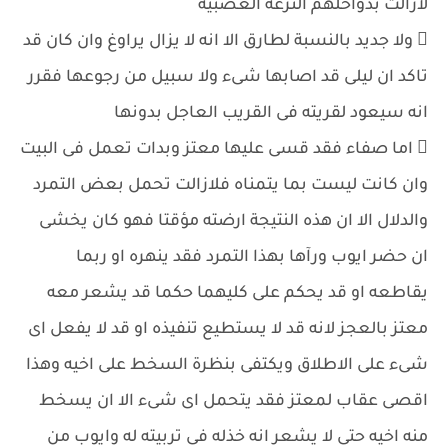
لازالت بدواخلهم النزعة العصبية
 ولا جديد بالنسبة لطارق الا انه لا يزال يراوغ وان كان قد
تاكد ان ليلى قد اصابها شىء ولا سبيل من رجوعها فقرر
انه سيعود لقريته فى القريب العاجل بدونها
 اما صفاء فقد قسى عليها معتز وبدات تعمل فى البيت
وان كانت ليست بما يتمناه فلازالت تحمل بعض التمرد
والدلال الا ان هذه النتيجة ارضته مؤقتا فهو كان يخشى
ان حضر ايوب ورآها بهذا التمرد فقد ينهره او ربما
يقاطعه او قد يحكم على كليهما حكما قد يشعر معه
معتز بالعجز لانه قد لا يستطيع تنفيذه او قد لا يفعل اى
شىء على الاطلاق ويكتفى بنظرة السخط على اخيه وهذا
اقصى عقاب لمعتز فقد يتحمل اى شىء الا ان يسخط
منه اخيه حتى لا يشعر انه خذله فى تربيته له وايوب من