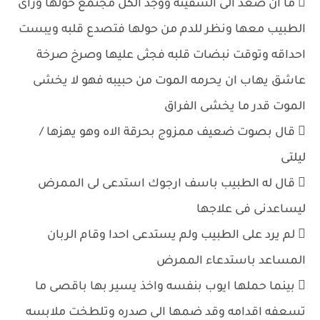
 ما ان صعد الى السفينة ووجد الكل مجتمع حولها وراى
الطبيب معها ونظر للدم من حولها فتصدع قلبه ويبست
احداقه وتوقت نبضات قلبه فجثى عليها وصرخ صرخة
عاشق يهاب ان يحرمه الموت من حبيبه فهو لا يخشى
الموت قدر ما يخشى الفراق
 قال بصوت ضعيف ممزوج بحرقة الاه وهو يهزها /
ليلتى
 قال له الطبيب باسف ارجوك استدعى لى الممرض
ليساعدنى فى علاجها
 لم يرد على الطبيب ولم يستدعى احدا وقام الربان
المساعد باستدعاء الممرض
 بينما حملها ايوب بنفسه واخذ يسير بها باقصى ما
تسعفه اقدامه وقد ضمها الى صدره وتلطخت ملابسه