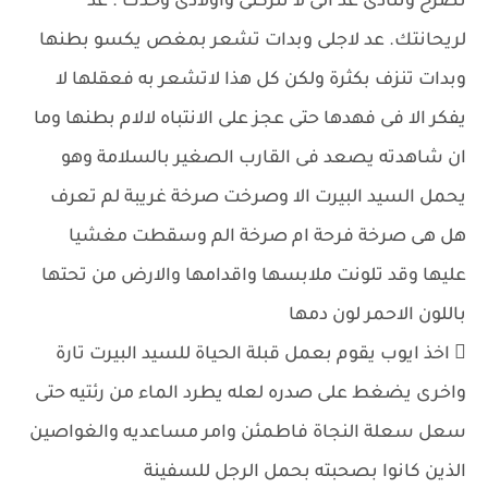
تصرخ وتنادى عد الى لا تتركنى واولادى وحدك . عد
لريحانتك. عد لاجلى وبدات تشعر بمغص يكسو بطنها
وبدات تنزف بكثرة ولكن كل هذا لاتشعر به فعقلها لا
يفكر الا فى فهدها حتى عجز على الانتباه لالام بطنها وما
ان شاهدته يصعد فى القارب الصغير بالسلامة وهو
يحمل السيد البيرت الا وصرخت صرخة غريبة لم تعرف
هل هى صرخة فرحة ام صرخة الم وسقطت مغشيا
عليها وقد تلونت ملابسها واقدامها والارض من تحتها
باللون الاحمر لون دمها
 اخذ ايوب يقوم بعمل قبلة الحياة للسيد البيرت تارة
واخرى يضغط على صدره لعله يطرد الماء من رئتيه حتى
سعل سعلة النجاة فاطمئن وامر مساعديه والغواصين
الذين كانوا بصحبته بحمل الرجل للسفينة