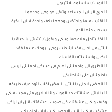
 ايوب / ساسلمه للانتربول
 خرج الربان المساعد وتبقى هو وهى وحدهما
 اقترب منها واحتضن وجهها بكف واحدة اذ ان الاخرة
يسحب منها الدم
 اخذ يتامل ملامحها ويبكى ويقول / تشبثى بالحياة يا
ليلتى من اجلى فقد ارتبطت روحى بروحك عندما فقد
نبضى واستبدلته بانفاسك
 انظرى الى واجعلينى اهيم فى عينيكى اجعلينى ارسى
باطمئنان على شاطئيكى .
 انهضى لاجلى يا ليلتى . انهض لقلب لتوه عرف طريقه
 يا ليلتى عشقتك حد الموت وانا لا ادرى متى همت فيكى
وكيف ولكنى عشقتك فى صمت . عشقتك قبل ان اراكى .
عشقت فيكى القلب الاخضر. كنت ابات احلم بكى