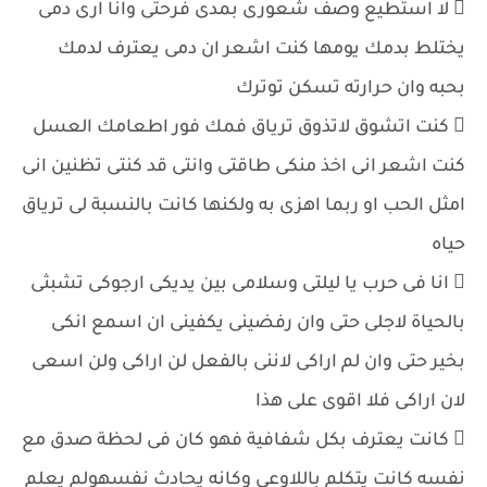
 لا استطيع وصف شعورى بمدى فرحتى وانا ارى دمى
يختلط بدمك يومها كنت اشعر ان دمى يعترف لدمك
بحبه وان حرارته تسكن توترك
 كنت اتشوق لاتذوق ترياق فمك فور اطعامك العسل
كنت اشعر انى اخذ منكى طاقتى وانتى قد كنتى تظنين انى
امثل الحب او ربما اهزى به ولكنها كانت بالنسبة لى ترياق
حياه
 انا فى حرب يا ليلتى وسلامى بين يديكى ارجوكى تشبثى
بالحياة لاجلى حتى وان رفضينى يكفينى ان اسمع انكى
بخير حتى وان لم اراكى لاننى بالفعل لن اراكى ولن اسعى
لان اراكى فلا اقوى على هذا
 كانت يعترف بكل شفافية فهو كان فى لحظة صدق مع
نفسه كانت يتكلم باللاوعى وكانه يحادث نفسهولم يعلم