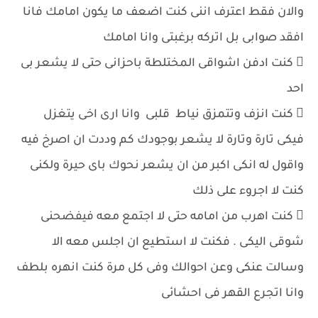
والان فقط اعترف اننى كنت اضعف ما يكون امامك فانا
افقد صوابى بل اتركه برغبتى وانا امامك
 كنت ادفن اشواقى المختلطة باحزانى حتى لا يشعر بى
احد
 كنت انزف وتتمزق نياط قلبى وانا ارى اخى يتغزل
فيكى تارة وتارة لا يشعر بوجودك كم وددت ان اصرخ فيه
واقول له انكى اكبر من ان يشعر نحوك باى حيرة ولكنى
كنت لا اجروء على ذلك
 كنت اهرب من امامه حتى لا اجتمع معه فيفضحنى
شوقى اليكى . فكنت لا استطيع ان اجلس معه الا
وسالت عنكى وعن احوالك وفى كل مرة كنت انهره بلطف
وانا اتجرع القهر فى احشائى