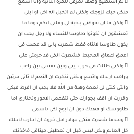
 لم استطيع وصف تمزقى للمرة الثانية وانا اسمع
منكى حبك لزوجك ولكنى لم اتخيل انه اخى او ابنى
 ولكن ما ان تفوهتى بلقبه لى وقلتى انكم دوما ما
تعشقون ان تكونوا طاوسا للنساء ولا رجل يحب ان
يكون طاوسا لانثاه فقط شعرت بانى قد غصت فى
اعمق اعماق المحيط فشعرت انكى قد حرمتى على
 ولكنى ظللت فى حرب بينى وبين نفسى بين راغب
وراهب اريدك واتمنع ولكنى تذكرت ان النعم لا تاتى مرتين
وانتى كنتى لى نعمة وهبة من الله فلا يجب ان افرط فيكى
وقررت ان اقف بجوارك حتى تتفهمى الامور وتختارى اما
طاووسك او فهدك دون ان ابوح لكى باسمى
 وعندما شعرت منكى ببوادر امل قررت ان احارب لاجلك
كل العالم ولكن ليس قبل ان تعطينى ميثاقى فاخذتك