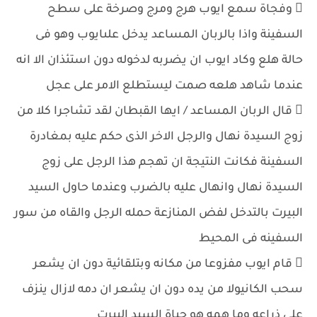
 وفجاة سمع ايوب هرج ومرج وصرخة على سطح
السفينة واذا بالربان المساعد يدخل علىايوب وهو فى
حالة هلع وكاد ايوب ان يضربه لدخوله دون استئذان الا انه
عندما شاهد هلعه صمت ليستطلع الامر على عجل
 قال الربان المساعد / ايها القبطان لقد تشاجرا كلا من
زوج السيدة نهال والرجل الاخر الذى حكم عليه بمغادرة
السفينة فكانت النتيجة ان تهجم هذا الرجل على زوج
السيدة نهال وانهال عليه بالضرب وعندما حاول السيد
البيرت بالتدخل لفض المنازعة حمله الرجل والقاه من سور
السفينه فى المحيط
 قام ايوب مفزوعا من مكانه وبتلقائية دون ان يشعر
سحب الكانيولا من يده دون ان يشعر ان دمه لازال ينزف
على ذراعه وما همه هو حياة السيد البيرت