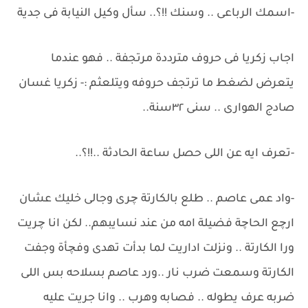
-اسمك الرباعى .. وسنك !!؟.. سأل وكيل النيابة فى جدية
اجاب زكريا فى حروف مترددة مرتجفة .. فهو عندما
يتعرض لضغط ما ترتجف حروفه ويتلعثم :- زكريا غسان
صادج الهوارى .. سنى ٣٢سنة..
-تعرف ايه عن اللى حصل ساعة الحادثة ..!!؟..
-واد عمى عاصم .. طلع بالكارتة چرى وجالى خليك عشان
ارچع الحاچة فضيلة امه من عند نسايبهم.. لكن انا چريت
ورا الكارتة .. ونزلت اداريت لما بدأت تهدى وفچأة وجفت
الكارتة وسمعت ضرب نار ..ورد عاصم بسلاحه بس اللى
ضربه عرف يطوله .. فصابه وهرب .. وانا جريت عليه