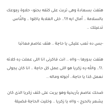
هتفت بسعادة وهى تربت على كتفه بحنو:- حلاوة رچوعك
بالسلامة .. اُمال ايه !!؟.. خلى الغلابة ياكلوا .. والنَّاس
تدعيلك ..
-بس ده تعب عليكى يا حاچة .. هتف عاصم معاتبا
هتفت بدورها :- وااه .. انت فاكرنى انا اللى عملت دِه كلاته
.!؟.. والله دِه زكريا هو اللى عمل كل حاچة .. انا كان يجولى
نعمل كذا يا حاچة.. أجوله وماله ..
ضحك عاصم بأريحية وهو يربت على كتف زكريا الذى كان
يشعر بالحرج :- وااه يا زكريا .. وخليت الحاچة فضيلة