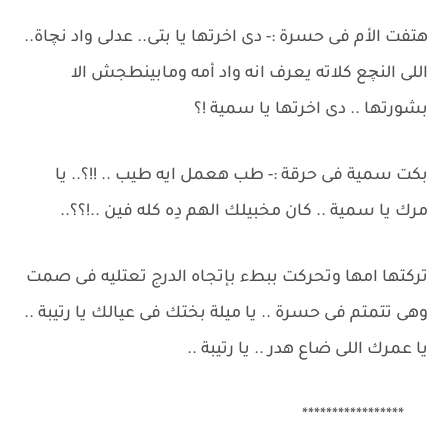
هتفت الأم فى حسرة :- دى اخرتها يا بتى.. عدلى واد نچاة..
اللى النچع كلاته يعرف انه واد أمه ومابينطجش الا
بشورتها .. دى اخرتها يا سمية !؟
بكت سمية فى حرقة :- طب هعمل ايه طيب .. !!؟.. يا
مرك يا سمية .. كان مخبيلك الهم دِه كله فين ..!؟؟..
تركتها امها وتحركت ببطء بإتجاه الدرج تعتليه فى صمت
وهى تتمتم فى حسرة .. يا ميلة بختك فى عيالك يا رتيبة ..
يا عمرك اللى ضاع هدر .. يا رتيبة ..
*****************