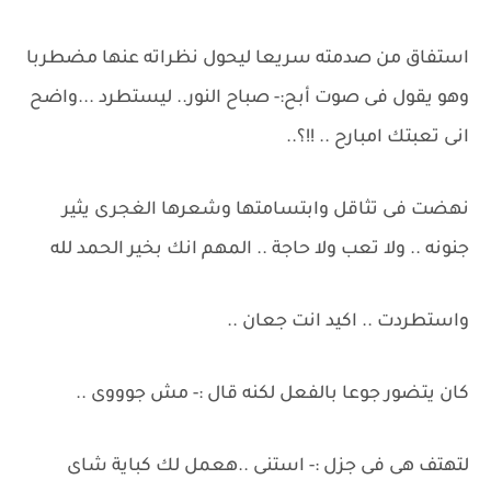
استفاق من صدمته سريعا ليحول نظراته عنها مضطربا
وهو يقول فى صوت أبح:- صباح النور.. ليستطرد ...واضح
انى تعبتك امبارح .. !!؟..
نهضت فى تثاقل وابتسامتها وشعرها الغجرى يثير
جنونه .. ولا تعب ولا حاجة .. المهم انك بخير الحمد لله
واستطردت .. اكيد انت جعان ..
كان يتضور جوعا بالفعل لكنه قال :- مش جوووى ..
لتهتف هى فى جزل :- استنى ..هعمل لك كباية شاى