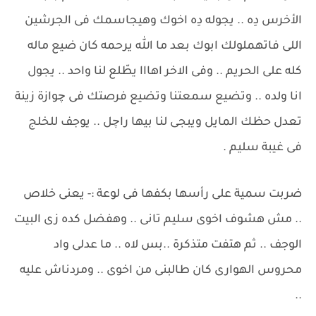
الأخرس دِه .. يجوله دِه اخوك وهيجاسمك فى الجرشين
اللى فاتهملولك ابوك بعد ما الله يرحمه كان ضيع ماله
كله على الحريم .. وفى الاخر اهااا يطّلع لنا واحد .. يجول
انا ولده .. وتضيع سمعتنا وتضيع فرصتك فى چوازة زينة
تعدل حظك المايل ويبجى لنا بيها راچل .. يوجف للخلج
فى غيبة سليم .
ضربت سمية على رأسها بكفها فى لوعة :- يعنى خلاص
.. مش هشوف اخوى سليم تانى .. وهفضل كده زى البيت
الوجف .. ثم هتفت متذكرة ..بس لاه .. ما عدلى واد
محروس الهوارى كان طالبنى من اخوى .. ومردناش عليه
..