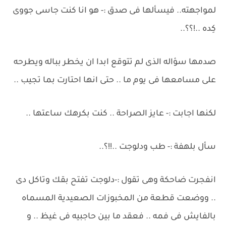
لمواجهته.. فيسألها فى صدق :- هو انا كنت جاسى جووى
كِده ..!؟؟..
صدمها سؤاله الذى لم تتوقع ابدا ان يخطر بباله ويطرحه
على مسامعها فى يوم ما .. حتى انها احتارت بما تجيب ..
لكنها اجابت :- عايز الصراحة .. كنت بكرهك ساعتها ..
سأل بلهفة :- طب ودلوجت ..!!؟..
انفجرت ضاحكة وهى تقول :-دلوجت تفتح بقك وتاكل دى
.. ووضعت قطعة من المخبوزات الصعيدية المسماه
بالفايش فى فمه .. فعقد ما بين حاجبيه فى غيظ .. و