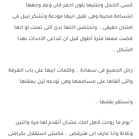
كسى الخجل وجنتيها بلون احمر قان وعلا وجهها
ابتسامة محببة وهى تقبل ابيها مودعة وتشكر نبيل فى
امتنان حقيقى .. وتحتضن اختها ندى التى تمنت لو انها
قضت معها فترة أطول قبل ان تتداعى الأحداث بهذا
الشكل ..
رحل الجميع فى سعادة .. وكلمات ابيها على باب الغرفة
والتى ألقاها على مسامعها وهى تودعه ترن بعقلها
وتستقر بقلبها ..
" يوم ما روحت لأهل امك عشان أتقدم لها مرة واتنين
وتلاتة وانا عارف انى هترفض .. مكنش استقلال بكرامتى