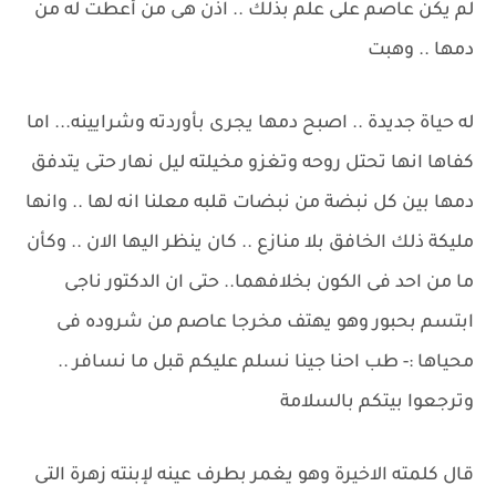
لم يكن عاصم على علم بذلك .. اذن هى من أعطت له من
دمها .. وهبت
له حياة جديدة .. اصبح دمها يجرى بأوردته وشرايينه... اما
كفاها انها تحتل روحه وتغزو مخيلته ليل نهار حتى يتدفق
دمها بين كل نبضة من نبضات قلبه معلنا انه لها .. وانها
مليكة ذلك الخافق بلا منازع .. كان ينظر اليها الان .. وكأن
ما من احد فى الكون بخلافهما.. حتى ان الدكتور ناجى
ابتسم بحبور وهو يهتف مخرجا عاصم من شروده فى
محياها :- طب احنا جينا نسلم عليكم قبل ما نسافر ..
وترجعوا بيتكم بالسلامة
قال كلمته الاخيرة وهو يغمر بطرف عينه لإبنته زهرة التى