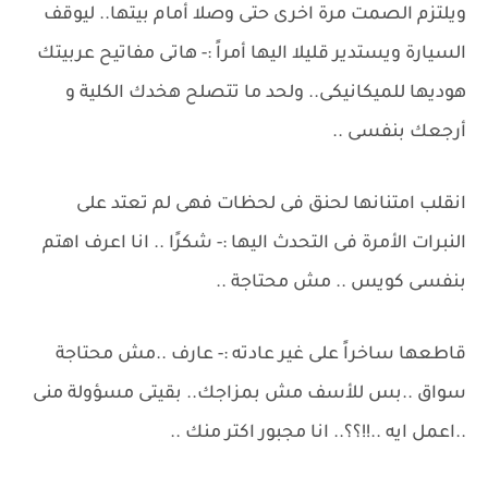
ويلتزم الصمت مرة اخرى حتى وصلا أمام بيتها.. ليوقف
السيارة ويستدير قليلا اليها أمراً :- هاتى مفاتيح عربيتك
هوديها للميكانيكى.. ولحد ما تتصلح هخدك الكلية و
أرجعك بنفسى ..
انقلب امتنانها لحنق فى لحظات فهى لم تعتد على
النبرات الأمرة فى التحدث اليها :- شكرًا .. انا اعرف اهتم
بنفسى كويس .. مش محتاجة ..
قاطعها ساخراً على غير عادته :- عارف ..مش محتاجة
سواق ..بس للأسف مش بمزاجك.. بقيتى مسؤولة منى
..اعمل ايه ..!!؟؟.. انا مجبور اكتر منك ..