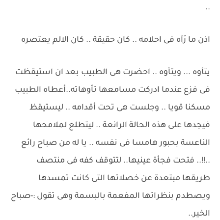
..
اذن ما رَآه فى احلامه .. كان حقيقة .. كان الالم يعتصره
يتأوه ... ويتأوه .. احضرت هى الطبيب بعد ان استيقظت
فى فزع عندما ادركت مسامعها تأوهاته..أعطاه الطبيب
مسكنا قويا .. وجلست هى تحت أقدامه .. ليستيقظ
فيجدها على هذه الحالة الرائعة .. ليتطلع لملامحها
الناعسة بحبور هامسا فى نفسه .. يا له من صباح رائع
..!!.. فتحت فجأة عينيها.. لتتوقف كفه فى منتصف
طريقها مبتعدة عن خصلاتها التى كانت تمسدها
ويصطدم بنظراتها المفعمة بالبسمة وهى تقول :-صباح
الخير..