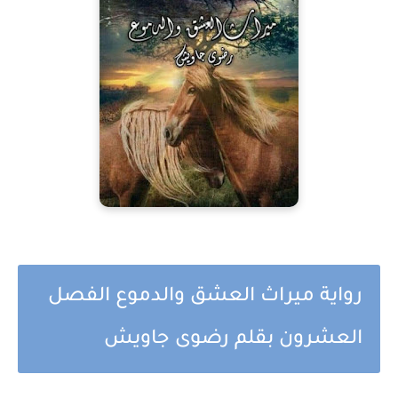
رواية ميراث العشق والدموع الفصل
العشرون بقلم رضوى جاويش