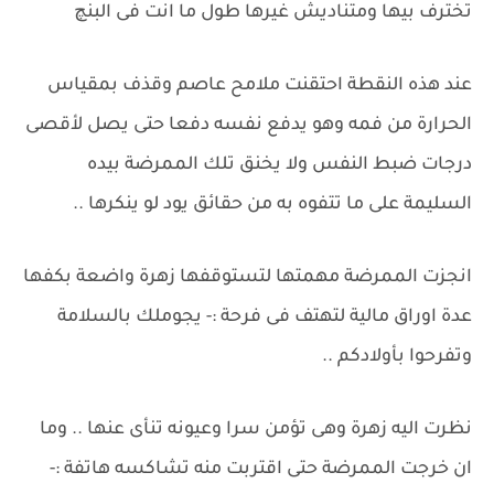
تخترف بيها ومتناديش غيرها طول ما انت فى البنچ
عند هذه النقطة احتقنت ملامح عاصم وقذف بمقياس
الحرارة من فمه وهو يدفع نفسه دفعا حتى يصل لأقصى
درجات ضبط النفس ولا يخنق تلك الممرضة بيده
السليمة على ما تتفوه به من حقائق يود لو ينكرها ..
انجزت الممرضة مهمتها لتستوقفها زهرة واضعة بكفها
عدة اوراق مالية لتهتف فى فرحة :- يجوملك بالسلامة
وتفرحوا بأولادكم ..
نظرت اليه زهرة وهى تؤمن سرا وعيونه تنأى عنها .. وما
ان خرجت الممرضة حتى اقتربت منه تشاكسه هاتفة :-