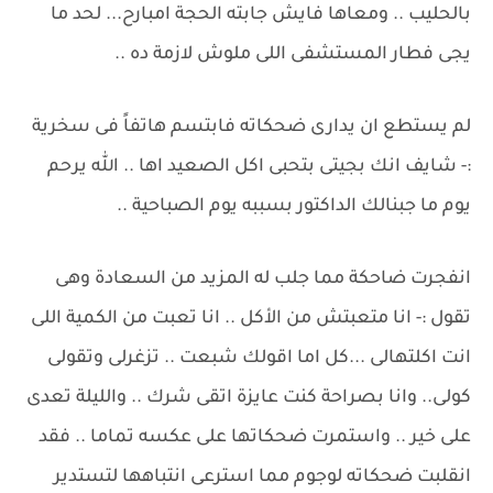
بالحليب .. ومعاها فايش جابته الحجة امبارح... لحد ما
يجى فطار المستشفى اللى ملوش لازمة ده ..
لم يستطع ان يدارى ضحكاته فابتسم هاتفاً فى سخرية
:- شايف انك بجيتى بتحبى اكل الصعيد اها .. الله يرحم
يوم ما جبنالك الداكتور بسببه يوم الصباحية ..
انفجرت ضاحكة مما جلب له المزيد من السعادة وهى
تقول :- انا متعبتش من الأكل .. انا تعبت من الكمية اللى
انت اكلتهالى ...كل اما اقولك شبعت .. تزغرلى وتقولى
كولى.. وانا بصراحة كنت عايزة اتقى شرك .. والليلة تعدى
على خير .. واستمرت ضحكاتها على عكسه تماما .. فقد
انقلبت ضحكاته لوجوم مما استرعى انتباهها لتستدير