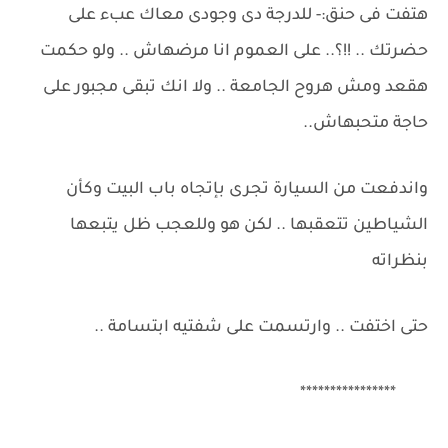
هتفت فى حنق:- للدرجة دى وجودى معاك عبء على
حضرتك .. !!؟.. على العموم انا مرضهاش .. ولو حكمت
هقعد ومش هروح الجامعة .. ولا انك تبقى مجبور على
حاجة متحبهاش..
واندفعت من السيارة تجرى بإتجاه باب البيت وكأن
الشياطين تتعقبها .. لكن هو وللعجب ظل يتبعها
بنظراته
حتى اختفت .. وارتسمت على شفتيه ابتسامة ..
****************