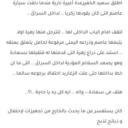
اطلق سعيد الخفيرعدة أعيرة نارية عندما دلفت سيارة
عاصم التى كان يقودها زكريا .. لداخل السراىّ ..
لتقف امام الباب الداخلى لها .. لتترجل منها زهرة اولا
يتبعها عاصم وذراعه اليمنى مرفوعة لحامل يتعلق بعنقه
.. استند على ذراع زهرة التى قدمتها له فتقبلها بسعادة
وهو يصعد السلالم المؤدية لداخل السراىّ .. التى ما ان
خط بداخلها حتى علت الزغاريد احتفالا برجوعه سالما ..
هتف فى سعادة :- وااه .. ايه كل دِه يا حاچة ..!؟..
كان يستفسر عن ما يحدث بالخارج من تجهيزات لإحتفال
و ذبائح تذبح