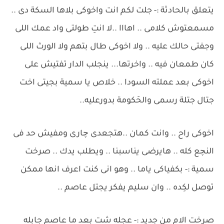
يتعلق بالحادثة :- جلت لكم انت واخوكى بلاها السكة دى ..
مسمعتوش كلامى .. اهااا ..لا انتِ طولتى واد عمك اللى
وجفتى حالك عليه .. ولا اخوكى طال بتهم ولا الورث اللى
كان طمعان فيه .. واخرتها... ينجلب الدار تفتيش على
اخوكى بعد عملته السودا .. خلاص يا سمية بجيتى اخت
جتال جتلة رسمى والحَكومة بدورعليه..
اخوكى راح .. وانت كمان ..هتجعدى چارى ومفيش حد فى
النچع كله .. هايرضى يناسبنا .. ويطلب يدك .. صرخت
سمية :- بكفياكى ياما .. وهو انى كنت اعرف انها ممكن
توصل لكِده .. وان سليم يفكر يجتل عاصم ..
صرخت الام من جديد :- عجله شت بعد ما عاصم جابله