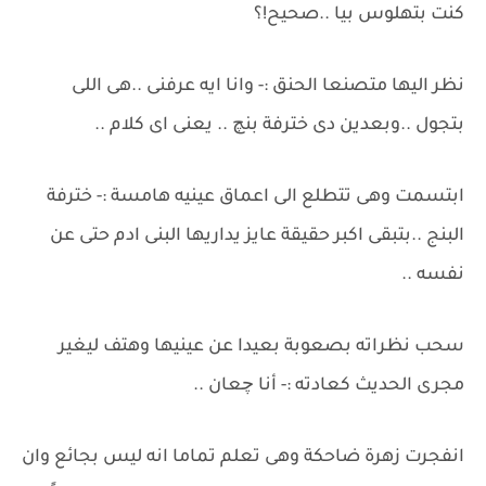
كنت بتهلوس بيا ..صحيح!؟
نظر اليها متصنعا الحنق :- وانا ايه عرفنى ..هى اللى
بتجول ..وبعدين دى خترفة بنچ .. يعنى اى كلام ..
ابتسمت وهى تتطلع الى اعماق عينيه هامسة :- خترفة
البنج ..بتبقى اكبر حقيقة عايز يداريها البنى ادم حتى عن
نفسه ..
سحب نظراته بصعوبة بعيدا عن عينيها وهتف ليغير
مجرى الحديث كعادته :- أنا چعان ..
انفجرت زهرة ضاحكة وهى تعلم تماما انه ليس بجائع وان