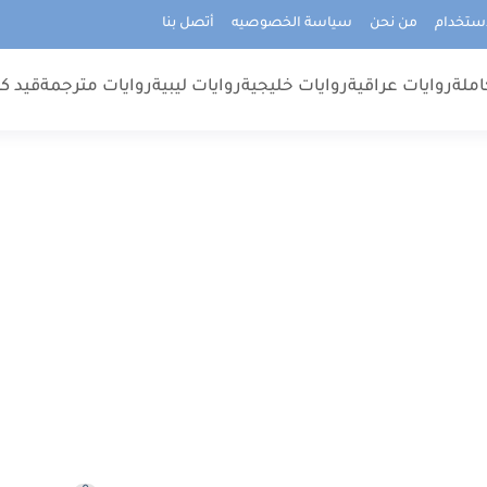
استخدام
من نحن
سياسة الخصوصيه
أتصل بنا
املة
روايات عراقية
روايات خليجية
روايات ليبية
روايات مترجمة
قيد كت