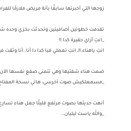
زوجها التي أخبرتها سابقًا بأنة مريض ملازمًا للفرا
تقدمت خطوتين أضافيتين وتحدثت بخزي وحده شد
_انتِ أزاي حقيرة كدا.!!
انتِ ياهناء.!!، انتِ تعملي فيا كدا دا أنا..أنا وثقت في
ضمت هناء شفتيها وهي تتمني صفع نفسها الآن على
_مسمعلكيش صوت أخرسي، هاتي نسخة المفتاح الل
أنهت حديثها بصوت مرتفع قليلًا جعل هناء تسارع 
_والله ياست ليليان..