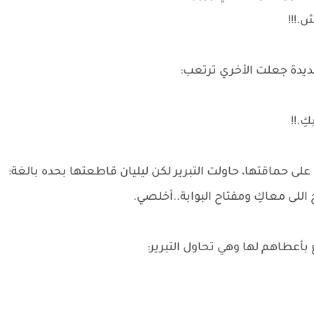
ش.!!!
يدة جعلت الأخري ترتعب:
كِ.!!
 حماقتها، حاولت التبرير لكن ليليان قاطعتها بحده بالغة:
ى معاكِ ومفتاح البوابة..أخلصي.
بأعطاهم لها وهي تحاول التبرير: