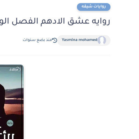
روايات شيقه
روايه عشق الادهم الفصل الواحد و العشر
Yasmina mohamed
منذ بضع سنوات