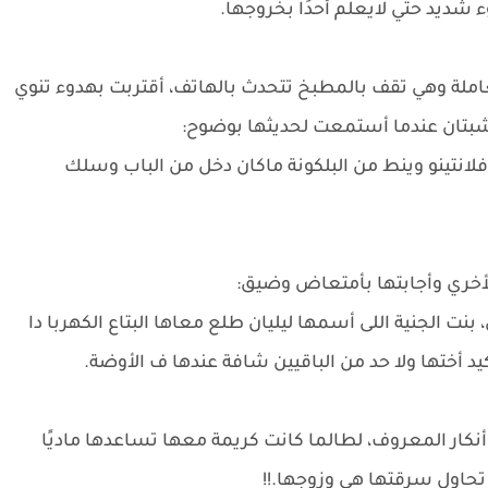
 شديد حتي لايعلم أحدًا بخروجها.
لة وهي تقف بالمطبخ تتحدث بالهاتف، أقتربت بهدوء تنوي
خشبتان عندما أستمعت لحديثها بوضوح:
فلانتينو وينط من البلكونة ماكان دخل من الباب وسلك
أخري وأجابتها بأمتعاض وضيق:
نت الجنية اللى أسمها ليليان طلع معاها البتاع الكهربا دا
يد أختها ولا حد من الباقيين شافة عندها ف الأوضة.
نكار المعروف، لطالما كانت كريمة معها تساعدها ماديًا
ر تحاول سرقتها هي وزوجها.!!