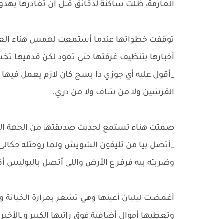
العارمة، ظلت ساكنة لدقائق قبل أن تغادرها بهدوء
توقفت خطواتها عندما أستمعت لهمس هناء العام
أخبارها بتنظيف غرفتها حتي تعود لكن قدميها ت
_أقول عليه أي جوزي دا بسج كان لازم يعمل فيها 
القرشين ولا من شاف ولا من دري.
صمتت هناء تستمع لحديث صديقتها من الجهة ال
_أتصل بيا من تليفون الشويش ولما روحتله حكالي، ب
وضربته بيه فرفر ع الأرض واللى أتصل بالبوليس أك
أغمضت ليليان أعينها وهي تشعر بمرارة الخيانة وأ
وتعطيها أموال أضافية فوق راتبها الكبير وبالأخي