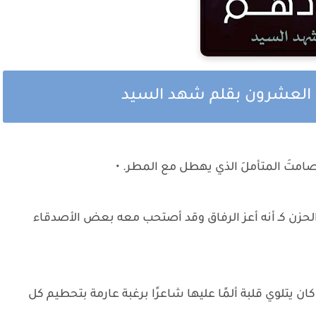
و العشرون بقلم شهد السيد
لصامتَ المتأملَ الذي يهطل مع المطر. •
 الحزن كـ أنه أعز الرفاق وقد أصتحب معه بعض الأصدقاء
 يتلوي قلبة ألمًا عليها شاعرًا برغبة عارمة بتحطيم كل