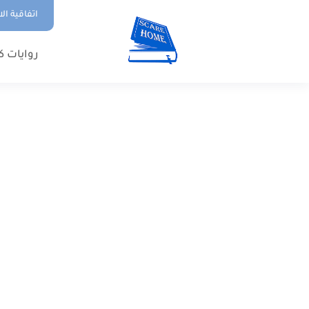
اتفاقية ال
روايات ك