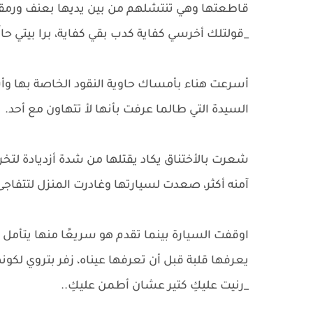
قاطعتها وهي تنتشلهم من بين يديها بعنف ورمقت
_قولتلك أخرسي كفاية كدب بقي كفاية، برا بيتي حالًا 
أسرعت هناء بأمساك حاوية النقود الخاصة بها وأ
السيدة التي طالما عرفت بأنها لأ تتهاون مع أحد.
شعرت بالأختناق يكاد يقتلها من شدة أزديادة لتخرج
آمنه أكثر، صعدت لسيارتها وغادرت المنزل لتتفاجئ
اوقفت السيارة بينما تقدم هو سريعًا منها يتأمل م
يعرفها قلبة قبل أن تعرفها عيناه، زفر بتروي لكون
_رنيت عليكِ كتير عشان أطمن عليكِ..