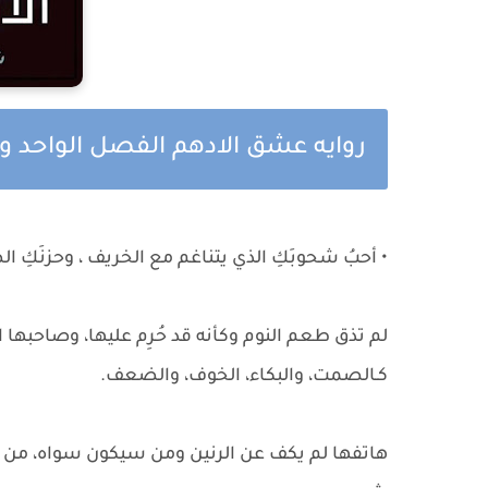
روايه عشق الادهم الفصل الواحد 
• أحبُ شحوبَكِ الذي يتناغم مع الخريف ، وحزنَكِ ا
لم تذق طعم النوم وكأنه قد حُرِم عليها، وصاحبها
كـالصمت، والبكاء، الخوف، والضعف.
هاتفها لم يكف عن الرنين ومن سيكون سواه، من كان