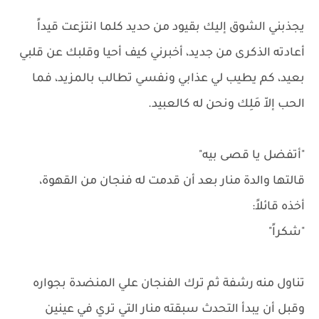
يجذبني الشوق إليك بقيود من حديد كلما انتزعت قيداً
أعادته الذكرى من جديد، أخبرني كيف أحيا وقلبك عن قلبي
بعيد، كم يطيب لي عذابي ونفسي تطالب بالمزيد، فما
الحب إلاّ مَلِك ونحن له كالعبيد.
"أتفضل يا قصى بيه"
قالتها والدة منار بعد أن قدمت له فنجان من القهوة،
أخذه قائلاً:
"شكراً"
تناول منه رشفة ثم ترك الفنجان علي المنضدة بجواره
وقبل أن يبدأ التحدث سبقته منار التي تري في عينين