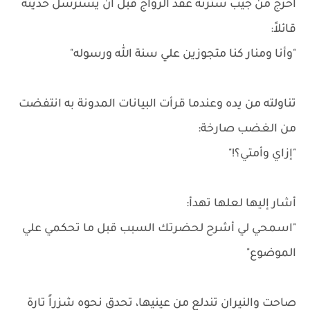
أخرج من جيب سترته عقد الزواج قبل أن يسترسل حديثه
قائلاً:
"وأنا ومنار كنا متجوزين علي سنة الله ورسوله"
تناولته من يده وعندما قرأت البيانات المدونة به انتفضت
من الغضب صارخة:
"إزاي وأمتي؟!"
أشار إليها لعلها تهدأ:
"اسمحي لي أشرح لحضرتك السبب قبل ما تحكمي علي
الموضوع"
صاحت والنيران تندلع من عينيها، تحدق نحوه شزراً تارة