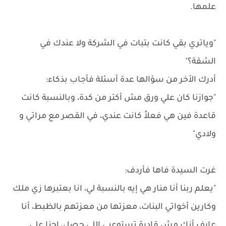
علمها.
"وياتري بقي كانت بتبات في الشركة ولا عندك في
الشقة؟"
أدرك الأخر من سؤالها عدة أسئلة فأجاب بذكاء:
"جوازنا كان علي ورق مش أكتر من كدة، وبالنسبة كانت
قاعدة فين هي فعلاً كانت عندي، في القصر مع مراتي و
ولادي"
غرت السيدة فاها فأردف:
"يعلم ربنا أنا منار هي إيه بالنسبة لي، انا بعتبرها زي ملك
وكارين أخواتي البنات، معزتها من معزتهم بالظبط، أنا
عارف أنك مش قادرة تستوعبي اللي حصل، إحنا علي