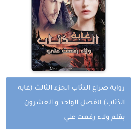
رواية صراع الذئاب الجزء الثالث (غابة
الذئاب) الفصل الواحد و العشرون
بقلم ولاء رفعت علي