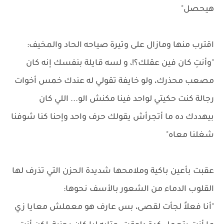
هيحصل"
اقترب منها ومازال على وتيرة صياحه الحاد والمخيف:
"وأنتِ كان فين عقلك؟!، و لسه قايلة بنفسك إنه كان
مصعب محذرك، ولو خايفة تقولي له عندك خمس أخوات
رجالة كنت حكيتي لواحد فينا مكنش الو... اللي كان
بيهددك ده ما أتجرأش يقولك حرف واحد وإحنا كنا شوفنا
شغلنا معاه"
عقبت بأعين باكية وملامحها شديدة الحزن التي تذرف لها
القلوب الدماء من الشعور بالأسف نحوها:
"أنا فعلاً لجأت لقصى، بس عارف هو معملش معايا زي