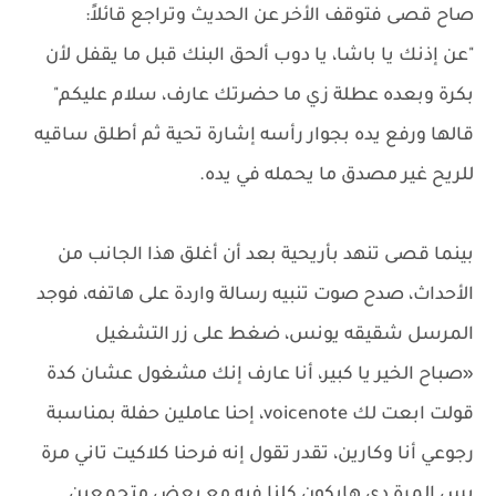
صاح قصى فتوقف الأخر عن الحديث وتراجع قائلاً:
"عن إذنك يا باشا، يا دوب ألحق البنك قبل ما يقفل لأن
بكرة وبعده عطلة زي ما حضرتك عارف، سلام عليكم"
قالها ورفع يده بجوار رأسه إشارة تحية ثم أطلق ساقيه
للريح غير مصدق ما يحمله في يده.
بينما قصى تنهد بأريحية بعد أن أغلق هذا الجانب من
الأحداث، صدح صوت تنبيه رسالة واردة على هاتفه، فوجد
المرسل شقيقه يونس، ضغط على زر التشغيل
«صباح الخير يا كبير، أنا عارف إنك مشغول عشان كدة
قولت ابعت لك voicenote، إحنا عاملين حفلة بمناسبة
رجوعي أنا وكارين، تقدر تقول إنه فرحنا كلاكيت تاني مرة
بس المرة دي هايكون كلنا فيه مع بعض متجمعين