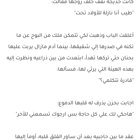
كانت خديجة تقف خلف زوجها فقالت:
"طيب أنا نازلة للأولاد تحت"
أغلقت الباب وذهبت لكي تتمكن ملك من البوح عن ما
تكنه في صدرها إلي شقيقها، بينما آدم مازال يربت عليها
بحنان حتي تركها تهدأ، ابتعدت من بين ذراعيه ونظرت إليه
بهذه الهيئة التي يرثي لها، فسألها:
"قادرة تتكلمي؟"
اجابت بحزن يذرف له قلبها الدموع:
"هاحكي لك علي كل حاجة بس ارجوك تسمعني للأخر"
عقد ما بين حاجبيه بعد أن ساور القلق قلبه، أومأ إليها