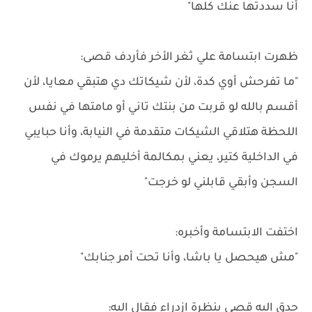
أنا سددتها عنك كلها"
ظهرت ابتسامة علي ثغر الأخر فأردف قصى:
"ما تفرحش أوي كدة، لأن شيكاتك دي هتبقي معايا، لأن
أقسم بالله لو قربت من بنتك تاني أو مامتها في نفس
اللحظة هتلاقي الشيكات متقدمة في النيابة، وأنا حبايبي
في الداخلية كتير، يعني بمكالمة أخليهم يرموك في
السجن وأبقي قابلني لو خرجت"
اختفت الابتسامة وأخبره:
"مش هيحصل يا باشا، وأنا تحت أمر جنابك"
حدق إليه قصى بنظرة ازدراء فقال إليه: