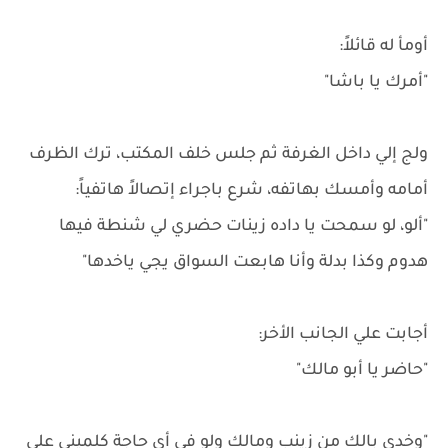
أومأ له قائلاً:
"أمرك يا باشا"
ولج إلي داخل الغرفة ثم جلس خلف المكتب، ترك الظرف
أمامه وأمسك بهاتفه، شرع باجراء إتصالاً هاتفياً:
"ألو، لو سمحت يا داده زينات حضري لي شنطة فيها
هدوم وكذا بدلة وأنا هابعت السواق يجي ياخدها"
أجابت علي الجانب الأخر:
"حاضر يا أبو مالك"
"وخدي بالك من زينب ومالك ولو في أي حاجة كلميني علي