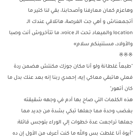
وهاعزم كمان معارفنا وأصحابنا، بقي لنا كتير ما
أتجمعناش و أهي جت الفرصة، هاتلاقي عندك الـ
location والميعاد تحت الـ voice، ما تتأخروش أنت وصبا
والأولاد، مستنينكم سلام»
※※※
"طبعاً غلطانة ولو أنا مكان جوزك مكنتش هضمن ردة
فعلي هاتبقي معاكي إيه، إحمدي ربنا إنه بعد عنك بدل ما
كان أتهور"
هذه الكلمات التي صاح بها آدم في وجهه شقيقته
بغضب وحدة مما جعلها تبكي بشدة من جديد مما
جعلها تراجعت عدة خطوات إلي الوراء بتوجس قائلة:
"أيوة أنا غلطت بس والله ما كنت أعرف من الأول إن ده