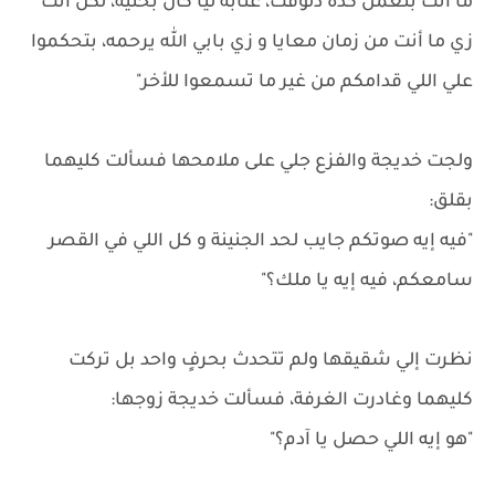
ما أنت بتعمل كدة دلوقت، عتابه ليا كان بحنية، لكن أنت
زي ما أنت من زمان معايا و زي بابي الله يرحمه، بتحكموا
علي اللي قدامكم من غير ما تسمعوا للأخر"
ولجت خديجة والفزع جلي على ملامحها فسألت كليهما
بقلق:
"فيه إيه صوتكم جايب لحد الجنينة و كل اللي في القصر
سامعكم، فيه إيه يا ملك؟"
نظرت إلي شقيقها ولم تتحدث بحرفٍ واحد بل تركت
كليهما وغادرت الغرفة، فسألت خديجة زوجها:
"هو إيه اللي حصل يا آدم؟"