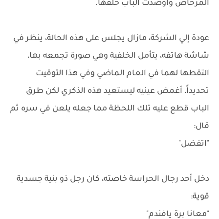
المرحاض وأوصدت الباب خلفها.
عودة إلي الشركة، مازال يجلس على هذه الحالة، ينظر في
شاشة هاتفه، يتأمل الخلفية وهي صورة تجمعه بها،
التقطها لهما في العام الماضي وفي هذا التوقيت
تحديداً، أغمض عينيه ليستعيد هذه الذكري لكن طرق
الباب قطع عليه تلك اللحظة مما جعله يلعن في سره ثم
قال:
"اتفضل"
دخل أحد رجال الحراسة خاصته، كان رجل ذو بنية جسدية
قوية:
"معانا برة يافندم"