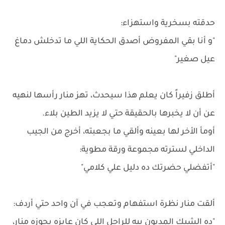
حدقته بسخرية واستهزاء:
"و أنا بقي المفروض أصدق الحكاية اللي ما تدخلش دماغ
عيل صغير"
أطلق زفيراً كان يعلم هذا سيحدث، تهز منار رأسها لنهيه
عن أن لا يخبرها بالحقيقة حتي لا يزيد الطين بلاء.
أومأ الأخر لها بعينه وألقي ما بجعبته، أخرج من الجيب
الداخلي لسترته مجموعة ورقة مطوية:
"أتفضلي حضرتك ده دليل علي كلامي"
ألقت منار نظرة استفهام وتعجب في آن واحد حتي أردف:
"ده الشيك المديون بيه للراجل اللي كان عايزه يجوزه منار،