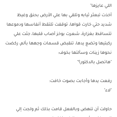
اللي عايزها"
أخذت تبعثر ثيابه وتلقي بها علي الأرض بحنق وغيظ
شديد حتي خارت قواها، توقفت تلتقط أنفاسها ودموعها
تتساقط بغزارة، شعرت بوخز أصاب قلبها، جثت علي
ركبتيها وتضع يدها، تنقبض قسمات وجهها بألم، ركضت
نحوها زينات وسألتها بخوف:
"هاتصل بالدكتور؟"
رفعت يدها وأجابت بصوت خافت:
"لاء"
حاولت أن تنهض وبالفعل قامت بذلك ثم ولجت إلي