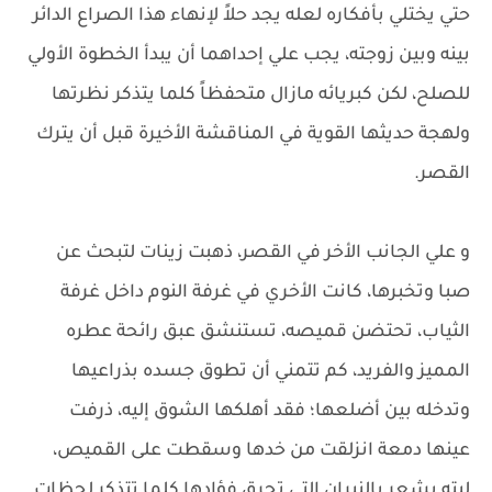
حتي يختلي بأفكاره لعله يجد حلاً لإنهاء هذا الصراع الدائر
بينه وبين زوجته، يجب علي إحداهما أن يبدأ الخطوة الأولي
للصلح، لكن كبريائه مازال متحفظاً كلما يتذكر نظرتها
ولهجة حديثها القوية في المناقشة الأخيرة قبل أن يترك
القصر.
و علي الجانب الأخر في القصر، ذهبت زينات لتبحث عن
صبا وتخبرها، كانت الأخري في غرفة النوم داخل غرفة
الثياب، تحتضن قميصه، تستنشق عبق رائحة عطره
المميز والفريد، كم تتمني أن تطوق جسده بذراعيها
وتدخله بين أضلعها؛ فقد أهلكها الشوق إليه، ذرفت
عينها دمعة انزلقت من خدها وسقطت على القميص،
ليته يشعر بالنيران التي تحرق فؤادها كلما تتذكر لحظات