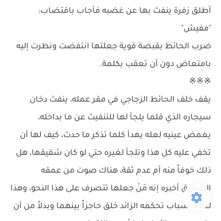
أطلق زفرة ينفث بها عن غضبه فأجاب باقتضاب:
"مفيش"
ضرب الحائط بقبضة قوية جعلتها انتفضت ونظرت إليه
بامتعاض دون أن تعقب بكلمة.
※※※
يقف خلف الحائط الزجاجي في مقر عمله، ينفث دخان
سيجاره الذي قلما يلجأ لها للتنفيث عن ما بداخله،
يغمض عينيه لعله يهدأ كلما تذكر ما حدث، كيف لها أن
تخفي عليه كل هذا وتلجأ لغيره حتي لو كان شقيقها، هل
ذلك خوفاً منه أم عدم ثقة، هناك صوت من عمقه
السحيق أخبره إنه مَنْ جعلها تتصرف على هذا النحو، وهذا
لعدة أسباب تحكمه الزائد خلق حاجزاً بينهما وبدلاً من أن