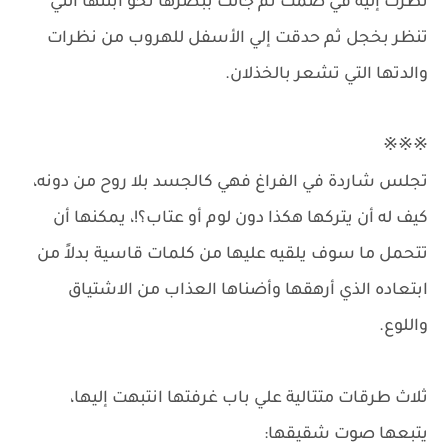
نظرت إليه في صمت ثم جالت ببصرها نحو ابنتها التي
تنظر بخجل ثم حدقت إلي الأسفل للهروب من نظرات
والدتها التي تشعر بالخذلان.
※※※
تجلس شاردة في الفراغ فهي كالجسد بلا روح من دونه،
كيف له أن يتركها هكذا دون لوم أو عتاب؟!، يمكنها أن
تتحمل ما سوف يلقيه عليها من كلمات قاسية بدلاً من
ابتعاده الذي أرهقها وأضناها العذاب من الاشتياق
واللوع.
ثلاث طرقات متتالية علي باب غرفتها انتبهت إليها،
يتبعها صوت شقيقها: