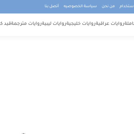
استخدام
من نحن
سياسة الخصوصيه
أتصل بنا
املة
روايات عراقية
روايات خليجية
روايات ليبية
روايات مترجمة
قيد كت