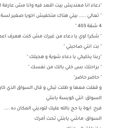
"دعاء انا معنديش بيت اقعد فيه وانا مش عارفة اع
4 شقة 403 "
" شكرا اوي يا دعاء من غيرك مش كنت هعرف اعمل
" بت انتي صاحبتي "
"ربنا يخليكي يا دعاء شوية و هجيلك "
" براحتك بس خلي بالك من نفسك "
" حاضر حاضر"
و قفلت معها و ظلت تبكي و قال السواق الذي كان ي
السواق: انتي كويسة يابنتي
فرح: ايوة يا حج بالله عليك لتوديني المكان ده ....
السواق: ماشي يابنتي تحت أمرك