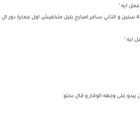
مل ايه "
" تعالي ..... بيتي هناك متخفيش اخويا صغير لسة 4 سنين و التاني سافر امبارح بليل متخفيش اول عمارة دور ال
 ايه "
بدو على وجهه الوقار و قال بحنو