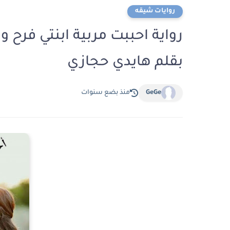
روايات شيقه
بقلم هايدي حجازي
GeGe
منذ بضع سنوات