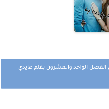
م الفصل الواحد والعشرون بقلم هايدي