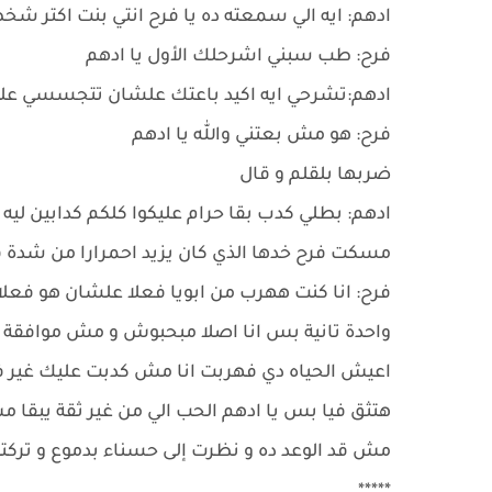
ادهم: ايه الي سمعته ده يا فرح انتي بنت اكتر شخ
فرح: طب سبني اشرحلك الأول يا ادهم
ادهم:تشرحي ايه اكيد باعتك علشان تتجسسي عل
فرح: هو مش بعتني والله يا ادهم
ضربها بلقلم و قال
ادهم: بطلي كدب بقا حرام عليكوا كلكم كدابين ليه 
مسكت فرح خدها الذي كان يزيد احمرارا من شدة قو
فرح: انا كنت ههرب من ابويا فعلا علشان هو فعل
واحدة تانية بس انا اصلا مبحبوش و مش موافقة 
اعيش الحياه دي فهربت انا مش كدبت عليك غير فأ
هتثق فيا بس يا ادهم الحب الي من غير ثقة يبقا 
مش قد الوعد ده و نظرت إلى حسناء بدموع و ترك