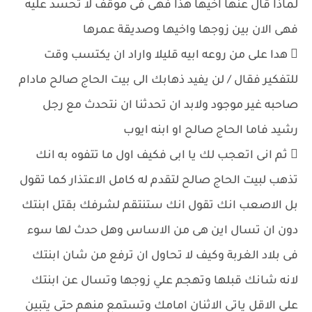
لماذا قال عنها اخيها هذا فهى فى موقف لا تحسد عليه
فهى الان بين زوجها واخيها وصديقة عمرها
 هدا على من روعه ابيه قليلا واراد ان يكتسب وقت
للتفكير فقال / لن يفيد ذهابك الى بيت الحاج صالح مادام
صاحبه غير موجود ولابد ان تحدثنا ان نتحدث مع رجل
رشيد فاما الحاج صالح او ابنه ايوب
 ثم انى اتعجب لك يا ابى فكيف اول ما تتفوه به انك
تذهب لبيت الحاج صالح لتقدم له كامل الاعتذار كما تقول
بل الاصعب انك تقول انك ستنتقم لشرفك بقتل ابنتك
دون ان تسال اين هى من الاساس وهل حدث لها سوء
فى بلاد الغربة وكيف لا تحاول ان ترفع من شان ابنتك
لانه شانك قبلها وتهجم علي زوجها وتسال عن ابنتك
على الاقل ياتى الاثنان امامك وتستمع منهم حتى يتبين