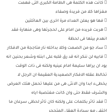
 كانت هذه الكلمة هى الطامة الكبرى التى فهمت
مغزاها كلا من فريدة وصفاء
 فها هو يعلن العداء مرة اخرى بين العائلتين
 هربت فريده من امام على لحجرتها وهى منهارة فقد
انهدم بيتها فى لحظة
 ساد جو من الصمت وكلا بداخله نار متاججة من الافكار
 فابيه لن ننكر انه قد رق قلبه على ابنته وشعر بحنين انه
يود ان يراها سليمة امام عينيه ولكنه فى ذات الوقت
تخالط عقله الافكار الصعيدية العقيمة ان الرجل لا
يخطىء ابدا وان الانثى هى من عليها تحمل هتك العرض
والشرف فقط حتى وان كانت مغتصبة اياه
 فقد تاثر بكلمات على ولكنه كان تاثر لحظى سرعان ما
اختفى مع سيادة العقل المتحجر