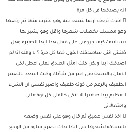
 لم تتوقع رد فعل معتز بان يكون هكذا فقد اعتادت منه
انه يصدقها فى كل مرة
 اخذت تزجف ارضا لتبتعد عنه وهو يقترب منها ثم رفعها
وهو ممسك بخصلات شعرها واقل وهو يشير لها
بسبابته / كيف جروءتى على فعل هذا ايها الحقيرة وهل
ظننتى اننى ساصدقك القول كما كل مرة ؟ لا والله انا لم
اصدقك ابدا ولكن كنت امثل الصدق لعلى اعطى لكى
الامان والسعة حتى اغير من شأنك وكنت اسعد بالتغيير
الطفيف بالرغم من كونه طفيف واصبر نفسى ان الشىء
العظيم يبدا صغيرا الا انكى خالفتى كل توقعاتى
واحتمالاتى
 اخذ نفس عميق ثم قال وهو على نفس وضعه
بامساكه لشعرها حتى انها بدات تصرخ متاوه من الوجع