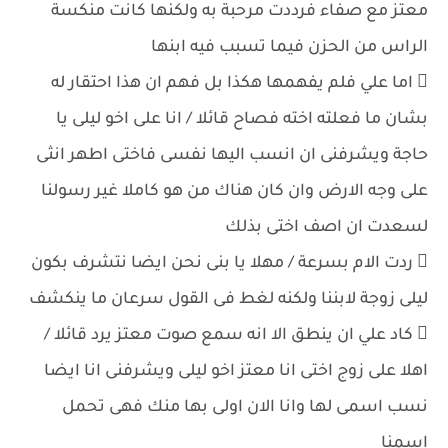
معتز مع صفاء فرددت مرحبة به ولكنها كانت منكسة
الراس من الحزن فيما تسبب فيه ابنها
 اما علي فلم يفهمها هكذا بل فهم ان هذا احتقار له
بشان ما فعلته اخته فصاح قائلا / انا على اخو ليلى يا
حاجة ويشرفنى ان انسب اليها نفسى فاختى اطهر انثى
على وجه الارض وان كان هناك من هو كاملا غير رسولنا
لسعدت ان اصف اختى بذلك
 ردت الام بسرعة / مهلا يا بنى نحن ايضا نتشرف بكون
ليلى زوجة لابننا ولكنه لغط فى القول سرعان ما ينكشف
 كاد علي ان ينطق الا انه سمع صوت معتز يرد قائلا /
اهلا على زوج اختى انا معتز اخو ليلى ويشرفنى انا ايضا
نسب اسمى لها وانا الان اولى بها منك فهى تحمل
اسمنا