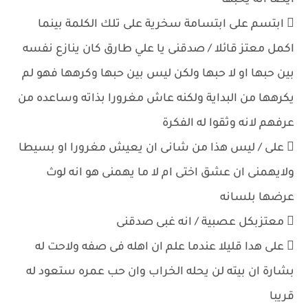
ايضا انه يحبها
 ابتسم على ابتسامة سخرية على تلك الكلمة بينما
اكمل معتز قائلا / صدقنى يا علي طارق كان ينازع نفسه
بين حبها او لا حبها ولكن ليس بين حبها وكرهها فهو لم
يكرهها من البداية ولكنه عاش مغرورا بذاته وساعده من
عرفهم لانه وثقوا له الفكرة
 على / ليس هذا من شانى ان يعيش مغرورا او بسيطا
ولايهمنى ان عشق اختى ام لا ما يهمنى هو انه لوث
عرضها بلسانه
 معتزبكل عصبية / انه غبى صدقنى
 على هدا قليلا عندما علم ان اهله فى صفه ولاحت له
بشارة ان بيته لن يحله الخراب وان حب عمره ستعود له
قريبا