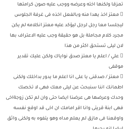
تمزقا ولكنها اخته وعرضه ووجب عليه صون كرامتها
 معتز اخذ يهدا منه وبالفعل اخذه فى غرفة الجلوس
ليجلسا معا رجل لرجل ليؤكد عليه معتز انكلامه لم يكن
مجرد كلام مجاملة بل هو حقيقة وجب عليه الاعتراف بها
لان ليلى تستحق اكثر من هذا
 علي / اعلم يا معتز صدق نواياك ولكن عليك تقدير
موقفى
 معتز / صدقنى يا على انا اعلم ما يدور بداخلك ولكنى
اطمانك اننا سنبحث عن ليلى معك فهى لا تخصك
وحدك وعرضها هى عرضنا ايضا حتى وان لم تكن زوجةاخى
فهى ابنة قريتى وانا اقر امامك ان اخى قد اوقع نفسه
واوقعنا فى مازق لم يعلم مداه وهو يتفوه به ولكنى واثق