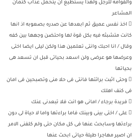
والقوامه للرجل ولهذا يستطيع ان يتحمل عذاب كتمان
المشاعر
 اخذ نفس عميق ثم ابعدها عن صدره بصعوبه اذ انها
كانت متشبثه فيه بكل قوة لها واحتضن وجهها بين كفه
وقال / انا احبك وانتى تعلمين هذا ولكن ليلى ايضا اختى
وعرضها هو عرضى ولن اسعد بحياتى قبل ان تسعد هى
بحياتها
 وحتى اثبت برائتها فانتى فى حلا منى وتصبحين فى امان
فى كنف اهلك
 فريدة برجاء / امانى هو انت فلا تبعدنى عنك
 على / اختى بينى وبينك فاما براءتها واما لا حياة لى دون
براءتها وسابحث عنها فى كل مكان حتى ولم كلفنى الامر
ان اصير مهاجرا طيلة حياتى ابحث عنها