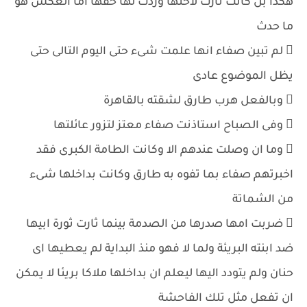
هكذا بل كانت ثارت لاختها وردت لها حقها اما العكس هو
ما حدث
 لم تبين صفاء انها علمت شىء حتى اليوم التالى حتى
يظل الموضوع عادى
 وبالفعل هرب طارق لشقته بالقاهرة
 وفى الصباح استاذنت صفاء معتز لتزور عائلتها
 وما ان وصلت عندهم الا وكانت الطامة الكبرى فقد
اخبرتهم صفاء بما تفوه به طارق وكانت بداخلها شىء
من الشماتة
 ضربت امها صدرها من الصدمة بينما ثارت ثورة ابيها
ضد ابنته البريئة ولما لا فهو منذ البداية لم يعطيها اى
حنان ولم يتودد اليها ليعلم ان بداخلها ملاكا بريئا لا يمكن
ان تفعل مثل تلك الفاحشة