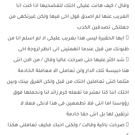
وقال / كيف هانت عليكى اختك لتفضحيها اذا كنت انا
الغريب عنها لم اصدق قول اخى فيها ولكن غيرتكهى من
جعلتكى تصدقين الكذب
 ايها الحقيرة ليس هذا بغريب عليكى اذ لم اسلم انا من
ظنونك من قبل عندما اتهمتينى انى انظر لزوجة اخى
 شد اكثر عليها حتى صرخت عاليا وقال / من الان انتى
هنا حبيسة تلك الدار ولن تعاملى الا معاملة الخادمة
مثلما كنتى تعاملين اختك من قبل ولكن الفرق بينك وبين
اختك اننا كنا نعتبر ما تفعله كرم زائد لنا ونحملها فوق
رؤوسنا اما انتى فلا تطمعين فى هذا لانكى فعلا لا
ترتقين لها بل انتى حقا خادمة
 صرخت باكية وقالت / ولكنى احبك فكيف تعاملنى هكذا