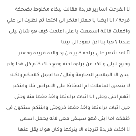
 انفرجت اسارير فريدة فقالت ببكاء مخلوط بضحكة
فرحة / انا ايضا يا معتز افتخر انى اختها ثم نظرت الى علي
واكملت قائلة اسمعت يا على اعلمت كيف هو شان ليلى
عندنا ؟ هيا بنا اذن نعود الى بيتنا
 لقد شعر علي براحة كبير من رد والدة فريدة ومعتز
وفرح لليلى وتاكد من براءه اخته ومع ذلك كتم كل هذا ولم
يبدى الا الملامح الصارمة وقال / ما اجمل كلامكم ولكنه
لا يتعدى الماملات ام الحفاظ على الاعراض فلا وابنكم
اتهم اختى وعلى انا اثبات براءتها واخذ حقها منه وحتى
حين اثبات براءتها واخذ حقها فزوجتى وابنتكم ستكون فى
كنفكم اما ابنى فهو سيبقى معى لانه يحمل اسمى
 اخذت فريدة تترجاه الا يتركها وكان هو لا يقل عنها