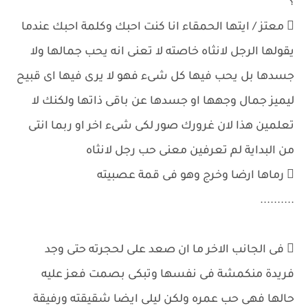
؟
 معتز / ايتها الحمقاء انا كنت احبك وكلمة احبك عندما
يقولها الرجل لانثاه خاصته لا تعنى انه يحب جمالها ولا
جسدها بل يحب فيها كل شىء فهو لا يرى فيها اى قبيح
ليميز جمال وجهها او جسدها عن باقى ذاتها ولكنك لا
تعلمين هذا لان غرورك صور لكى شىء اخر او ربما انتى
من البداية لم تعرفين معنى حب رجل لانثاه
 رماها ارضا وخرج وهو فى قمة عصبيته
..........
 فى الجانب الاخر ما ان صعد على لحجرته حتى وجد
فريدة منكمشة فى نفسها وتبكى بصمت فعز عليه
حالها فهى حب عمره ولكن ليلى ايضا شقيقته ورفيقة